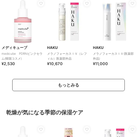
メディキューブ
HAKU
HAKU
medicube PDRNピンクセラ
メラノフォーカスＩＶ（レフ
メラノフォーカスＩＶ(医薬部
ム(韓国コスメ)
ィル）医薬部外品
外品)
¥2,530
¥10,670
¥11,000
もっとみる
乾燥が気になる季節の保湿ケア