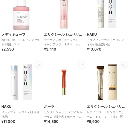
メディキューブ
エリクシール シュペリエル
HAKU
medicube PDRNピンクセラ
デーケアレボリューション
メラノフォーカスＩＶ（レフ
ム(韓国コスメ)
トーンアップ ＳＰ＋ ａａ
ィル）医薬部外品
¥2,530
¥3,410
¥10,670
HAKU
ポーラ
エリクシール シュペリエル
メラノフォーカスＩＶ(医薬部
リンクルショット メディカル
レチノパワー リンクルクリ
外品)
セラム［販売名：ポーラ リン
ーム ｂａ Ｓ （15g）医薬
¥11,000
¥14,850
¥6,600
クルショット
部外品