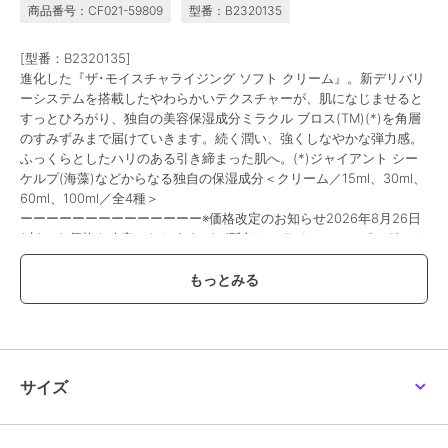
商品番号：CF021-59809
型番：B2320135
ザ･モイスチャライジン
ザ･ハイドレイティング
ザ・アイ バーム インテ
グ ソフト クリーム
インフュージング エマ
ンス
ルジョン
59,400
20,350
36,300
¥
¥
¥
[型番：B2320135]
進化した『ザ･モイスチャライジング ソフト クリーム』。新デリバリ
ーシステムを搭載したやわらかいテクスチャーが、肌になじませると
すっとひろがり、独自の美容保湿成分ミラクル ブロス(TM)(*)を角層
のすみずみまで届けていきます。続く潤い、強くしなやかな弾力感。
ふっくらとしたハリのある引き締まった肌へ。(*)ジャイアント シー
ケルプ(海藻)などからなる独自の保湿成分＜クリーム／15ml、30ml、
60ml、100ml／全4種＞
ーーーーーーーーーーーーーー※価格改定のお知らせ2026年8月26日
ラ･メール
ラ･メール
ラ･メール
(水)から価格を改定いたします。\n(阪急オンラインショッピングでは
ザ･バランシング インフ
ザ･バランシング インフ
ザ･モイスチャライジン
2026年8月29日(土)午前10：00～)\n15ml 税込価格 17,160円→税込価
ューズド エマルジョン
ューズド エマルジョン
グ ナイト クリーム
格 17,380円\n30ml 税込価格 32,560円→税込価格 33,000円\n60ml
45,100
20,350
73,700
¥
¥
¥
税込価格 59,400円→税込価格 59,950円\n100ml 税込価格 88,550円
→税込価格 90,310円\n当サイトにおきましての現行価格での注文承り
は\n2026年8月20日(木)までとさせていただきます。\n2026年8月9
日(日)から2026年8月20日(木)は、こちらで掲載の商品につきまして
\nお届け日のご指定をお伺いする事ができません。\nまた、お支払方
サイズ
法につきましては、\nクレジットカード・Amazon Payのみとなりま
す。\n店頭受取りサービス、コンビ二・郵便局での受取サービスはご
利用いただけません。\nあしからず、ご了承くださいませ。