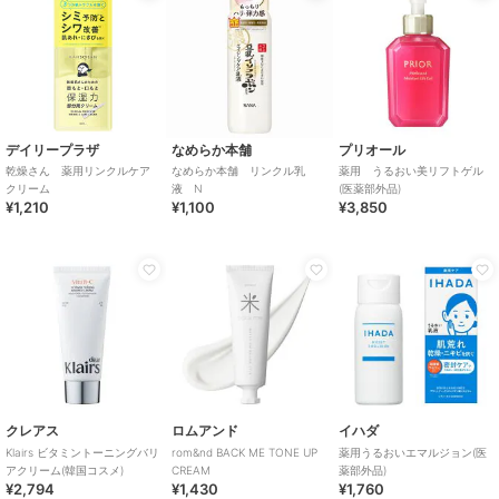
デイリープラザ
なめらか本舗
プリオール
乾燥さん 薬用リンクルケア
なめらか本舗 リンクル乳
薬用 うるおい美リフトゲル
クリーム
液 N
(医薬部外品)
¥1,210
¥1,100
¥3,850
クレアス
ロムアンド
イハダ
Klairs ビタミントーニングバリ
rom&nd BACK ME TONE UP
薬用うるおいエマルジョン(医
アクリーム(韓国コスメ)
CREAM
薬部外品)
¥2,794
¥1,430
¥1,760