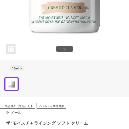
1/1
-
15ml
×
不良品以外【返品不可】
ノベルティ抽選対象
ラ･メール
ザ･モイスチャライジング ソフト クリーム