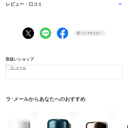
除外
レビュー・口コミ
ラ･メール
ラ･メール
ザ･ハイドレイティング
ザ･コンセントレイティ
インフュージング エマ
ッド ナイト バーム
この商品は、不良品のみ返品を承ります
ルジョン
45,100
128,700
¥
¥
ブランド
ラ･メール
ショップ
ラ･メール
商品カテゴリ
スキンケア
／
乳液・ジェル・ク
リーム
取扱いショップ
性別タイプ
レディース
スキンケア
／
乳液・ジェル・ク
リーム
カラー
-
サイズ
15ml
ラ･メールからあなたへのおすすめ
素材
-
商品のお取り扱い方法
原産国
-