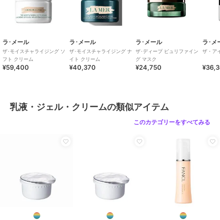
ラ･メール
ラ･メール
ラ･メール
ラ･メ
ザ･モイスチャライジング ソ
ザ･モイスチャライジング ナ
ザ･ディープ ピュリファイン
ザ・ア
フト クリーム
イト クリーム
グ マスク
¥59,400
¥40,370
¥24,750
¥36,
乳液・ジェル・クリームの類似アイテム
このカテゴリーをすべてみる