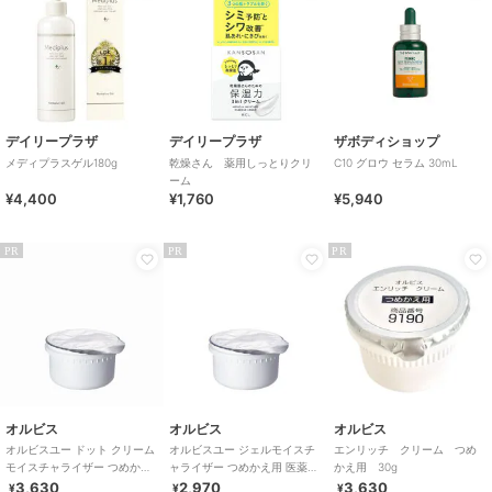
デイリープラザ
デイリープラザ
ザボディショップ
メディプラスゲル180g
乾燥さん 薬用しっとりクリ
C10 グロウ セラム 30mL
ーム
¥4,400
¥1,760
¥5,940
PR
PR
PR
オルビス
オルビス
オルビス
オルビスユー ドット クリーム
オルビスユー ジェルモイスチ
エンリッチ クリーム つめ
モイスチャライザー つめかえ
ャライザー つめかえ用 医薬部
かえ用 30g
用 医薬部外品
外品
3,630
2,970
3,630
¥
¥
¥