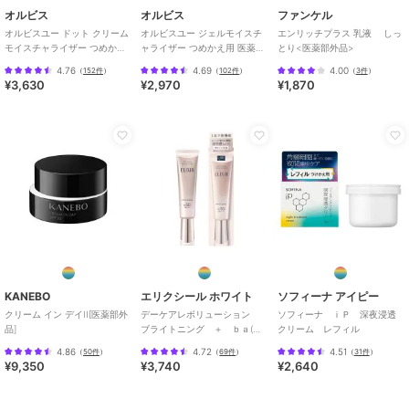
オルビス
オルビス
ファンケル
オルビスユー ドット クリーム
オルビスユー ジェルモイスチ
エンリッチプラス 乳液 しっ
モイスチャライザー つめかえ
ャライザー つめかえ用 医薬部
とり<医薬部外品>
用 医薬部外品
外品
4.76
4.69
4.00
（
152件
）
（
102件
）
（
3件
）
¥3,630
¥2,970
¥1,870
KANEBO
エリクシール ホワイト
ソフィーナ アイピー
クリーム イン デイII[医薬部外
デーケアレボリューション
ソフィーナ ｉＰ 深夜浸透
品]
ブライトニング ＋ ｂａ(医
クリーム レフィル
薬部外品)
4.86
4.72
4.51
（
50件
）
（
69件
）
（
31件
）
¥9,350
¥3,740
¥2,640