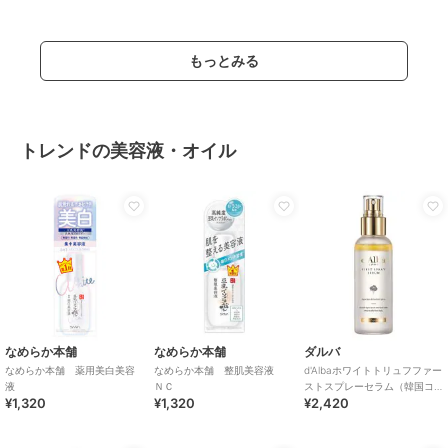
もっとみる
トレンドの美容液・オイル
なめらか本舗
なめらか本舗
ダルバ
なめらか本舗 薬用美白美容
なめらか本舗 整肌美容液
d'Albaホワイトトリュフファー
液
ＮＣ
ストスプレーセラム（韓国コ
¥1,320
¥1,320
¥2,420
スメ）