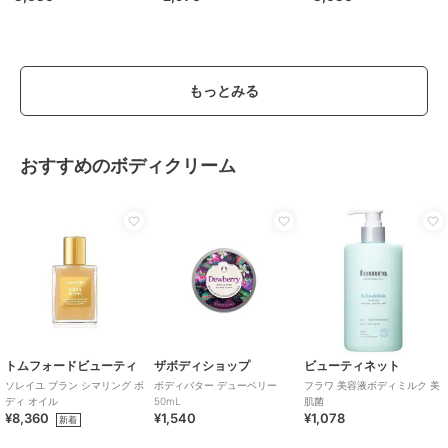
もっとみる
おすすめのボディクリーム
トムフォードビューティ
ザボディショップ
ビューティネット
ソレイユ ブラン シマリング ボ
ボディバター デューベリー
フラワ 美容液ボディミルク 美
ディ オイル
50mL
肌菌
¥8,360
¥1,540
¥1,078
新着