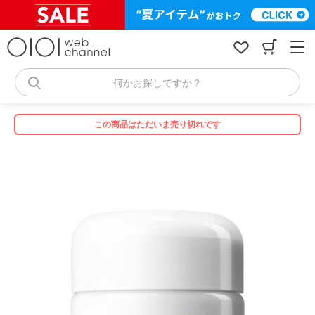
コ
ン
テ
ン
ツ
へ
何かお探しですか？
ス
キ
ッ
この商品はただいま売り切れです
プ