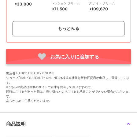
レッション クリーム
グ ナイト クリーム
33,000
¥
71,500
109,670
¥
¥
もっとみる
お気に入りに追加する
ラ･メール
ラ･メール
ラ･メール
ザ･モイスチャライジン
クレーム ドゥ・ラ・メ
ザ･モイスチャライジン
出店者:HANKYU BEAUTY ONLINE
グ ナイト クリーム
ール
グ ソフト クリーム
ショップ｢HANKYU BEAUTY ONLINE｣は株式会社阪急阪神百貨店が出店し、運営していま
40,370
88,550
88,550
¥
¥
¥
す。
※こちらの商品は複数のサイトで在庫を共有しておりますので、
同時にご注文があった際は、売り切れとなりご注文を承ることができない場合がございま
す。
あらかじめご了承くださいませ。
商品説明
ラ･メール
ラ･メール
ラ･メール