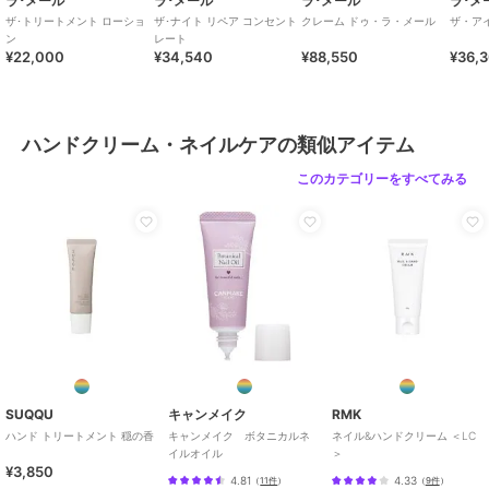
ラ･メール
ラ･メール
ラ･メール
ラ･メ
ザ･トリートメント ローショ
ザ･ナイト リペア コンセント
クレーム ドゥ・ラ・メール
ザ・ア
ン
レート
¥22,000
¥34,540
¥88,550
¥36,
ハンドクリーム・ネイルケアの類似アイテム
このカテゴリーをすべてみる
SUQQU
キャンメイク
RMK
ハンド トリートメント 穏の香
キャンメイク ボタニカルネ
ネイル&ハンドクリーム ＜LC
イルオイル
＞
¥3,850
4.81
4.33
（
11件
）
（
9件
）