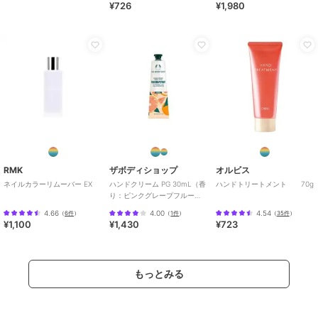
¥726
¥1,980
RMK
ザボディショップ
オルビス
ネイルカラーリムーバー EX
ハンドクリーム PG 30mL（香
ハンドトリートメント 70g
り：ピンクグレープフルー
ツ）
4.66
4.00
4.54
（
6件
）
（
1件
）
（
35件
）
¥1,100
¥1,430
¥723
もっとみる