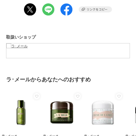
ブランド
ラ･メール
ショップ
ラ･メール
商品カテゴリ
ハンドケア・ネイルケア
／
ハン
ドクリーム・ネイルケア
性別タイプ
レディース
取扱いショップ
ハンドケア・ネイルケア
／
ハン
ドクリーム・ネイルケア
カラー
-
サイズ
-
素材
-
ラ･メールからあなたへのおすすめ
商品のお取り扱い方法
原産国
-