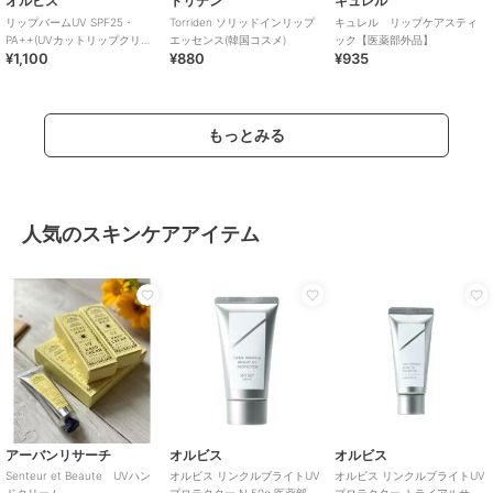
オルビス
トリデン
キュレル
リップバームUV SPF25・
Torriden ソリッドインリップ
キュレル リップケアスティ
PA++(UVカットリップクリー
エッセンス(韓国コスメ)
ック【医薬部外品】
¥1,100
¥880
¥935
ム）
もっとみる
人気のスキンケアアイテム
アーバンリサーチ
オルビス
オルビス
Senteur et Beaute UVハン
オルビス リンクルブライトUV
オルビス リンクルブライトUV