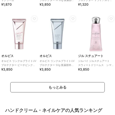
ドクリーム
プロテクター N 50g 医薬部外
プロテクター トライアルサイ
¥1,870
¥3,850
¥1,320
品（顔用日焼け止め）
ズ 15g 医薬部外品 （顔用日焼
け止め）
オルビス
オルビス
ジル スチュアート
オルビス リンクルブライトUV
オルビス リンクルブライトUV
ジルバイ ジルスチュアート
プロテクター ピーチピンク
プロテクター 50g 医薬部外品
スウィートドリームス シマ
¥3,850
¥3,850
¥3,850
50g 医薬部外品 （顔用日焼け
（顔用日焼け止め）
リング UVプロテクター＜限
止め）
定＞
もっとみる
ハンドクリーム・ネイルケアの人気ランキング