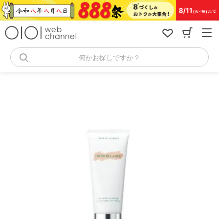
コ
ン
テ
ン
ツ
へ
何かお探しですか？
ス
キ
ッ
プ