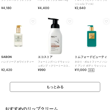
ッシュ(レフィル)
¥4,180
¥4,400
¥2,640
SABON
エコストア
トムフォードビューティ
ハンドソープ ホワイトティー
フォーミングハンドウォッシ
ネロリ・ポルトフィーノ ハン
ュポンプ ＜クリーミーココナ
ド アンド ボディ ウォッシュ
¥2,420
¥990
¥11,000
ッツ＞ ２５０ｍＬ
新着
もっとみる
おすすめのリップクリーム