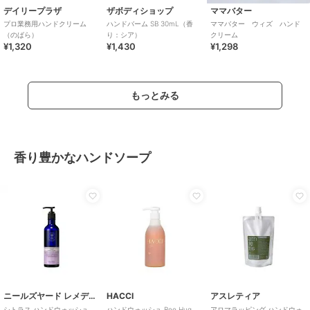
デイリープラザ
ザボディショップ
ママバター
プロ業務用ハンドクリーム
ハンドバーム SB 30mL（香
ママバター ウィズ ハンド
（のばら）
り：シア）
クリーム
¥1,320
¥1,430
¥1,298
もっとみる
香り豊かなハンドソープ
ニールズヤード レメディーズ
HACCI
アスレティア
シトラス ハンドウォッシュ
ハンドウォッシュ Bee Hug
アロマラッピング ハンドウォ