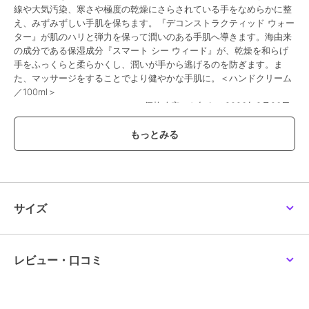
線や大気汚染、寒さや極度の乾燥にさらされている手をなめらかに整
え、みずみずしい手肌を保ちます。『デコンストラクティッド ウォー
ター』が肌のハリと弾力を保って潤いのある手肌へ導きます。海由来
の成分である保湿成分『スマート シー ウィード』が、乾燥を和らげ
手をふっくらと柔らかくし、潤いが手から逃げるのを防ぎます。ま
た、マッサージをすることでより健やかな手肌に。＜ハンドクリーム
／100ml＞
ーーーーーーーーーーーーーー※価格改定のお知らせ2026年8月26日
(水)から価格を改定いたします。\n(阪急オンラインショッピングでは
2026年8月29日(土)午前10：00～)\n税込価格 15,950円→税込価格
16,280円\n当サイトにおきましての現行価格での注文承りは\n2026
年8月20日(木)までとさせていただきます。\n2026年8月9日(日)から
2026年8月20日(木)は、こちらで掲載の商品につきまして\nお届け日
のご指定をお伺いする事ができません。\nまた、お支払方法につきま
しては、\nクレジットカード・Amazon Payのみとなります。\n店頭
サイズ
受取りサービス、コンビ二・郵便局での受取サービスはご利用いただ
けません。\nあしからず、ご了承くださいませ。
除外
レビュー・口コミ
この商品は、不良品のみ返品を承ります