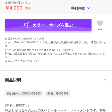
各種特典利用でさらに
￥4,000
OFF
特典内訳
カラー・サイズを選ぶ
3人
出店者:HANKYU BEAUTY ONLINE
ショップ｢HANKYU BEAUTY ONLINE｣は株式会社阪急阪神百貨店が出店し、運営していま
す。
※こちらの商品は複数のサイトで在庫を共有しておりますので、
同時にご注文があった際は、売り切れとなりご注文を承ることができない場合がございま
す。
あらかじめご了承くださいませ。
商品説明
商品番号：CF021-59805
型番：B003108
[型番：B003108]
乾燥しがちな手のためのスペシャルハンドトリートメントです。紫外