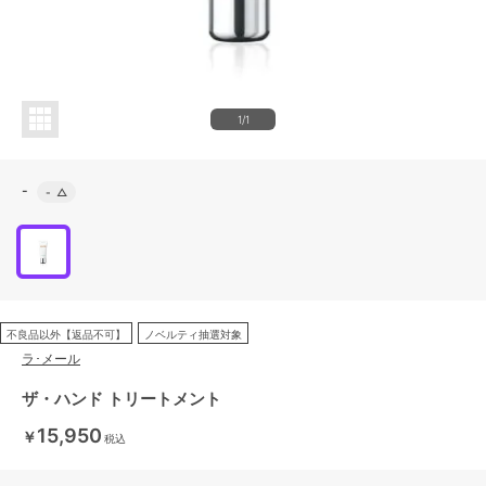
1/1
-
-
△
不良品以外【返品不可】
ノベルティ抽選対象
ラ･メール
ザ・ハンド トリートメント
15,950
￥
税込