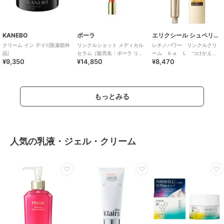
KANEBO
ポーラ
エリクシール シュペリエル
クリーム イン デイII[医薬部外
リンクルショット メディカル
レチノパワー リンクルクリ
品]
セラム［販売名：ポーラ リン
ーム ｂａ Ｌ つけかえ
¥9,350
¥14,850
¥8,470
クルショット
用 （レフィル）医薬部外品
もっとみる
人気の乳液・ジェル・クリーム