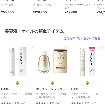
ラ･メール
ラ･メール
ラ･メール
ラ･メ
ザ･RG セラム
ザ･セラム エッセンス
ザ・モイスチャーリフト アイ
ザ･デ
セラム
グ マス
¥60,500
¥128,700
¥42,680
¥24,
美容液・オイルの類似アイテム
このカテゴリーをすべてみる
HAKU
エリクシール シュペリエル
HAKU
メラノフォーカスＩＶ(医薬部
ザ セラム ａａ （つけか
メラノフォーカスＩＶ（レフ
外品)
え用）医薬部外品
ィル）医薬部外品
4.48
4.83
4.75
（
43件
）
（
144件
）
（
152件
）