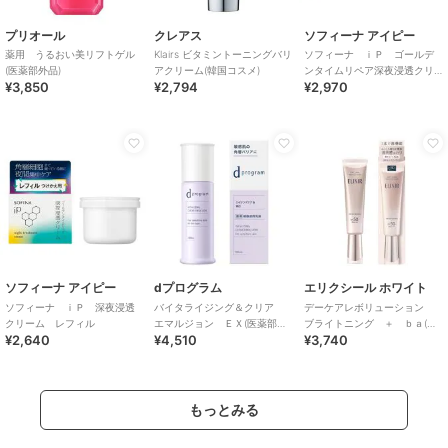
プリオール
クレアス
ソフィーナ アイピー
薬用 うるおい美リフトゲル
Klairs ビタミントーニングバリ
ソフィーナ ｉＰ ゴールデ
(医薬部外品)
アクリーム(韓国コスメ)
ンタイムリペア深夜浸透クリ
¥3,850
¥2,794
¥2,970
ーム
ソフィーナ アイピー
dプログラム
エリクシール ホワイト
ソフィーナ ｉＰ 深夜浸透
バイタライジング＆クリア
デーケアレボリューション
クリーム レフィル
エマルジョン ＥＸ(医薬部外
ブライトニング ＋ ｂａ(医
¥2,640
¥4,510
¥3,740
品)
薬部外品)
もっとみる