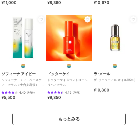
¥11,000
¥8,360
¥10,670
ソフィーナ アイピー
ドクターケイ
ラ･メール
ソフィーナ ｉＰ ベースケ
ドクターケイ Cコントロール
ザ･リニューアル オイル(15ml)
ア セラム＜土台美容液＞
リペアセラム
¥19,800
９０Ｇ
4.40
4.75
（
65件
）
（
16件
）
¥5,500
¥9,350
もっとみる