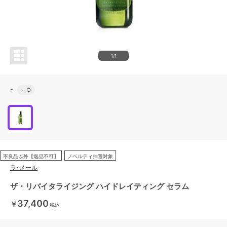
1/1
-
-
○
不良品以外【返品不可】
ノベルティ抽選対象
ラ･メール
ザ・リバイタライジング ハイドレイティング セラム
37,400
￥
税込