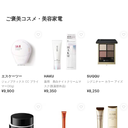
ご褒美コスメ・美容家電
エスケーツー
HAKU
SUQQU
ジェノプティクス CC プライ
薬用 美白ナイトクリームマ
シグニチャー カラー アイズ
マー(30g)
スク(医薬部外品)
¥9,900
¥9,350
¥8,250