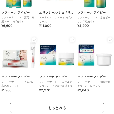
ソフィーナ アイピー
エリクシール シュペリエル
ソフィーナ アイピー
ソフィーナ ｉＰ 薬用 角
トータルＶ ファーミングク
ソフィーナ ｉＰ 水光ピー
層トーニングセラム
リーム
リング泡セラム
¥6,600
¥11,000
¥4,290
ソフィーナ アイピー
ソフィーナ アイピー
ソフィーナ アイピー
ソフィーナ ｉＰ うるおい
ソフィーナ ｉＰ ゴールデ
ソフィーナ ｉＰ 深夜浸透
高密着ショット
ンタイムリペア深夜浸透クリ
クリーム レフィル
¥1,980
¥2,970
¥2,640
ーム
もっとみる