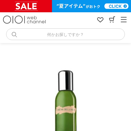
コ
ン
テ
ン
ツ
へ
何かお探しですか？
ス
キ
ッ
プ