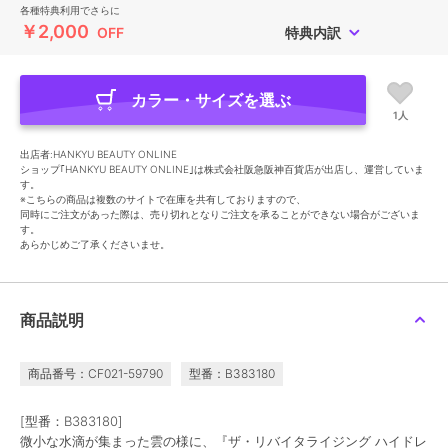
各種特典利用でさらに
￥2,000
OFF
特典内訳
カラー・サイズを選ぶ
1人
出店者:HANKYU BEAUTY ONLINE
ショップ｢HANKYU BEAUTY ONLINE｣は株式会社阪急阪神百貨店が出店し、運営していま
す。
※こちらの商品は複数のサイトで在庫を共有しておりますので、
同時にご注文があった際は、売り切れとなりご注文を承ることができない場合がございま
す。
あらかじめご了承くださいませ。
商品説明
商品番号：CF021-59790
型番：B383180
[型番：B383180]
微小な水滴が集まった雲の様に、『ザ・リバイタライジング ハイドレ