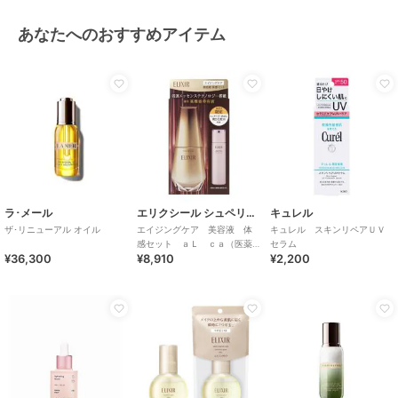
あなたへのおすすめアイテム
ラ･メール
エリクシール シュペリエル
キュレル
ザ･リニューアル オイル
エイジングケア 美容液 体
キュレル スキンリペアＵＶ
感セット ａＬ ｃａ（医薬
セラム
¥36,300
¥8,910
¥2,200
部外品）