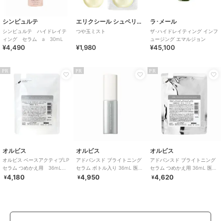
シンピュルテ
エリクシール シュペリエル
ラ･メール
シンピュルテ ハイドレイテ
つや玉ミスト
ザ･ハイドレイティング インフ
ィング セラム a 30mL
ュージング エマルジョン
¥4,490
¥1,980
¥45,100
PR
PR
PR
オルビス
オルビス
オルビス
オルビス ベースアクティブLP
アドバンスド ブライトニング
アドバンスド ブライトニング
セラム つめかえ用 36mL
セラム ボトル入り 36mL 医薬
セラム つめかえ用 36mL 医薬
（ブースター美容液）
部外品
部外品
4,180
4,950
4,620
¥
¥
¥