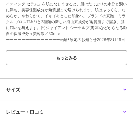
イティング セラム』を肌になじませると、肌はたっぷりの水分と潤い
に満ち、美容保湿成分が角質層まで届けられます。肌はふっくら、な
めらか、やわらかく、イキイキとした印象へ。ブランドの真髄、ミラ
クル ブロスTM(*)と2種類の新しい海由来成分が角質層まで届き、肌
に潤いを与えます。(*)ジャイアント シーケルプ(海藻)などからなる独
自の保湿成分＜美容液／30ml＞
ーーーーーーーーーーーーーー※価格改定のお知らせ2026年8月26日
(水)から価格を改定いたします。\n(阪急オンラインショッピングでは
2026年8月29日(土)午前10：00～)\n税込価格 37,400円→税込価格
38,170円\n当サイトにおきましての現行価格での注文承りは\n2026年
8月20日(木)までとさせていただきます。\n2026年8月9日(日)から
2026年8月20日(木)は、こちらで掲載の商品につきまして\nお届け日
のご指定をお伺いする事ができません。\nまた、お支払方法につきま
しては、\nクレジットカード・Amazon Payのみとなります。\n店頭
受取りサービス、コンビ二・郵便局での受取サービスはご利用いただ
サイズ
けません。\nあしからず、ご了承くださいませ。
除外
レビュー・口コミ
この商品は、不良品のみ返品を承ります
ブランド
ラ･メール