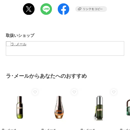
ショップ
ラ･メール
商品カテゴリ
スキンケア
／
美容液・オイル
性別タイプ
レディース
スキンケア
／
美容液・オイル
取扱いショップ
カラー
-
サイズ
-
素材
-
商品のお取り扱い方法
原産国
-
ラ･メールからあなたへのおすすめ