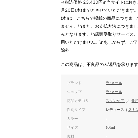
→税込価格 23,430円\n当サイトにお
月20日(木)までとさせていただきます。\n
(木)は、こちらで掲載の商品につきまし
ません。\nまた、お支払方法につきまして
みとなります。\n店頭受取りサービス
用いただけません。\nあしからず、ご
除外
この商品は、不良品のみ返品を承りま
ブランド
ラ･メール
ショップ
ラ･メール
商品カテゴリ
スキンケア
／
化
性別タイプ
レディース
(
スキ
カラー
-
サイズ
100ml
素材
-