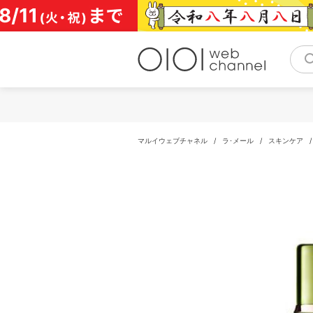
コ
ン
テ
ン
ツ
へ
ス
キ
ッ
プ
マルイウェブチャネル
/
ラ･メール
/
スキンケア