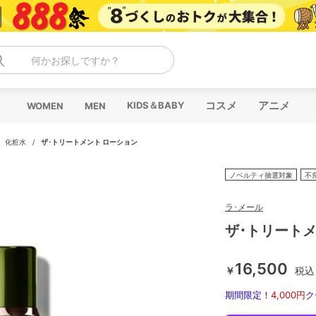
何かお探しですか？
コスメ
アニメ
KIDS＆BABY
WOMEN
MEN
/
化粧水
/
ザ･トリートメント ローション
ノベルティ抽選対象
不
ラ･メール
ザ･トリートメ
16,500
￥
税込
期間限定！
4,000円
ク