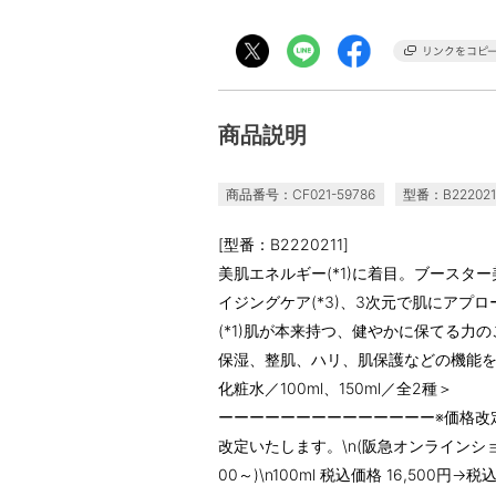
商品説明
商品番号：CF021-59786
型番：B222021
[型番：B2220211]
美肌エネルギー(*1)に着目。ブースタ
イジングケア(*3)、3次元で肌にアプロ
(*1)肌が本来持つ、健やかに保てる力の
保湿、整肌、ハリ、肌保護などの機能を
化粧水／100ml、150ml／全2種＞
ーーーーーーーーーーーーーー※価格改定
改定いたします。\n(阪急オンラインショ
00～)\n100ml 税込価格 16,500円→税込