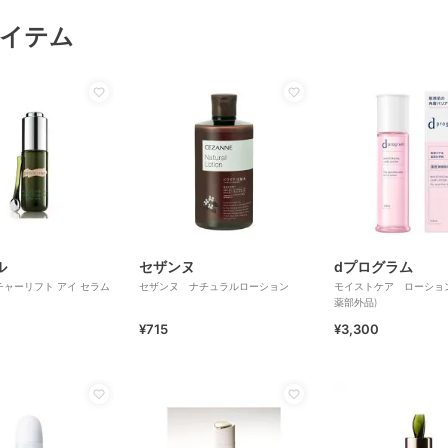
イテム
ル
セザンヌ
dプログラム
ャーリフト アイ セラム
セザンヌ ナチュラルローション
モイストケア ローショ
薬部外品)
¥715
¥3,300