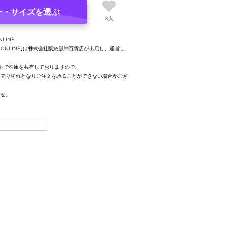
ー・サイズを選ぶ
3人
NLINE
UTY ONLINE｣は株式会社阪急阪神百貨店が出店し、運営し
トで在庫を共有しておりますので、
、売り切れとなりご注文を承ることができない場合がござ
ませ。