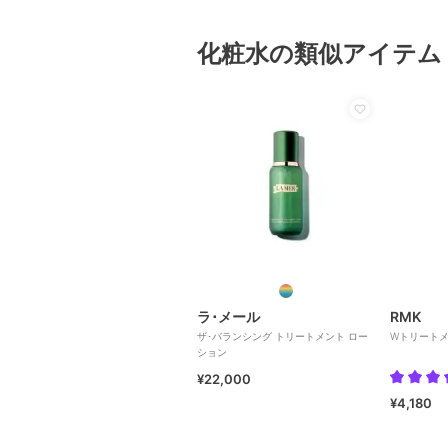
化粧水の類似アイテム
ラ･メール
RMK
ザ･バランシング トリートメント ロー
Wトリートメ
ション
¥22,000
¥4,180