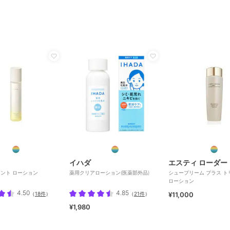
イハダ
エスティ ローダー
ント ローション
薬用クリアローション(医薬部外品)
シュープリーム プラス 
ローション
4.50
4.85
（
18件
）
（
21件
）
¥11,000
¥1,980