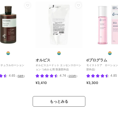
オルビス
dプログラム
ナチュラルローション
オルビスユードット エッセンスローシ
モイストケア ローション
ョン つめかえ用 医薬部外品
部外品)
4.65
4.74
4.85
（
58件
）
（
203件
）
¥3,410
¥3,300
もっとみる