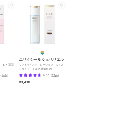
エリクシール シュペリエル
 ＥＸ(医薬
リフトモイスト ローション しっと
りタイプ ｂａ(医薬部外品)
4.55
（
14件
）
（
27件
）
¥3,410