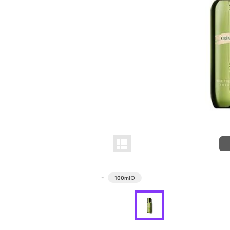
-
100ml
○