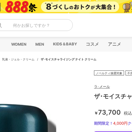
何かお探しですか？
コスメ
アニメ
KIDS＆BABY
WOMEN
MEN
/
乳液・ジェル・クリーム
/
ザ･モイスチャライジング ナイト クリーム
ノベルティ抽選対象
不
ラ･メール
ザ･モイスチャ
73,700
￥
税込
期間限定！
4,000円
ク