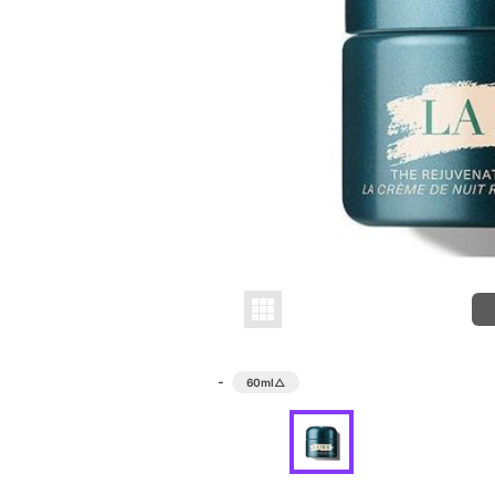
-
60ml
△