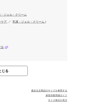
液・ジェル・クリーム
ンケア
／
乳液・ジェル・クリーム
)
方法
とじる
過去注文商品のサイズを参照する
身長別着用感ガイド
サイズ表示の見方