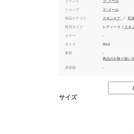
ブランド
ラ･メール
ショップ
ラ･メール
商品カテゴリ
スキンケア
／
乳
性別タイプ
レディース
(
スキ
カラー
-
サイズ
60ml
素材
-
商品のお取り扱い
原産国
-
サイズ