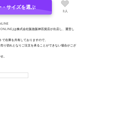
ー・サイズを選ぶ
3人
NLINE
UTY ONLINE｣は株式会社阪急阪神百貨店が出店し、運営し
トで在庫を共有しておりますので、
、売り切れとなりご注文を承ることができない場合がござ
ませ。