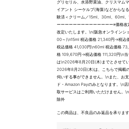
グリセリル、水添野菜油、クリスマムマリチ
イアント シーケルプ(海藻)などからなる
験済＜クリーム／15ml、30ml、60ml、
ーーーーーーーーーーーーーー※価格改定
改定いたします。\n(阪急オンラインショ
00～)\n15ml 税込価格 21,340円→税込価
税込価格 41,030円\n60ml 税込価格 73
格 109,670円→税込価格 111,32
は\n2026年8月20日(木)までとさせて
2026年8月20日(木)は、こちらで掲
伺いする事ができません。\nまた、お
ド・Amazon Payのみとなります。
取サービスはご利用いただけません。\
除外
この商品は、不良品のみ返品を承りま