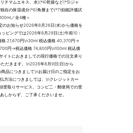
マムエキス、水)(*4)乾燥など(*5)ジャ
独自の保湿成分(*6)角層まで(*7)効能評価試
100ml／全4種＞
のお知らせ2026年8月26日(水)から価格を
ッピングでは2026年8月29日(土)午前10：
格 21,670円\n30ml 税込価格 40,370円→
,700円→税込価格 74,800円\n100ml 税込価
0円\n当サイトにおきましての現行価格での注文承り
いただきます。\n2026年8月9日(日)から
載の商品につきまして\nお届け日のご指定をお
支払方法につきましては、\nクレジットカー
\n店頭受取りサービス、コンビ二・郵便局での受
nあしからず、ご了承くださいませ。
す