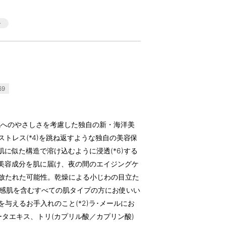
69
肌へのやさしさを考慮した独自の新・海洋美
的ストレス(*4)を跳ね返すような独自の美容保
。肌に似た構造で溶け込むように浸透(*6)する
。美容成分を肌に届け、夜の間のエイジングケ
き放たれた可能性。乾燥による小じわの目立た
。敏感肌を含むすべての肌タイプの方にお使いい
を与えるお手入れのこと(*2)ラ･メールにお
タータエキス、トリ(カプリル酸／カプリン酸)