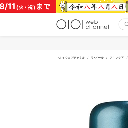
コ
ン
テ
ン
ツ
へ
ス
キ
ッ
プ
マルイウェブチャネル
/
ラ･メール
/
スキンケア