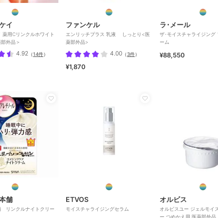
ケイ
ファンケル
ラ･メール
 薬用Cリンクルホワイト
エンリッチプラス 乳液 しっとり<医
ザ･モイスチャライジング 
薬部外品＞
薬部外品>
ーム
4.92
4.00
（
14件
）
（
3件
）
¥88,550
¥1,870
本舗
ETVOS
オルビス
舗 リンクルナイトクリー
モイスチャライジングセラム
オルビスユー ジェルモイ
ー つめかえ用 医薬部外品