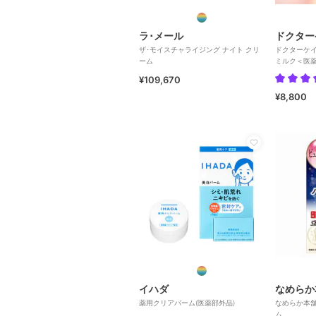
ラ･メール
ドクター
ザ･モイスチャライジング ナイト クリ
ドクターケイ
ーム
ミルク＜医
¥109,670
¥8,800
イハダ
なめらか
薬用クリアバーム(医薬部外品)
なめらか本
ム