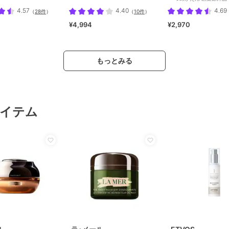
4.57
4.40
4.69
（
28件
）
（
10件
）
¥4,994
¥2,970
もっとみる
イテム