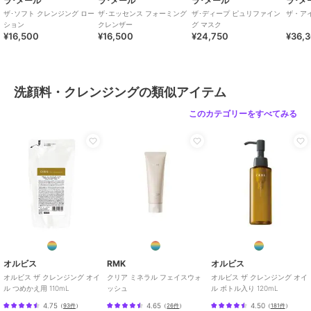
ラ･メール
ラ･メール
ラ･メール
ラ･メ
ザ･ソフト クレンジング ロー
ザ･エッセンス フォーミング
ザ･ディープ ピュリファイン
ザ・ア
ション
クレンザー
グ マスク
¥16,500
¥16,500
¥24,750
¥36,
洗顔料・クレンジングの類似アイテム
このカテゴリーをすべてみる
オルビス
RMK
オルビス
オルビス ザ クレンジング オイ
クリア ミネラル フェイスウォ
オルビス ザ クレンジング オイ
ル つめかえ用 110mL
ッシュ
ル ボトル入り 120mL
4.75
4.65
4.50
（
93件
）
（
26件
）
（
181件
）