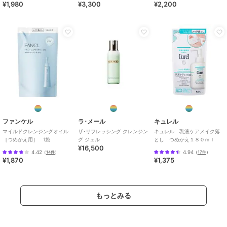
¥1,980
¥3,300
¥2,200
ファンケル
ラ･メール
キュレル
マイルドクレンジングオイル
ザ･リフレッシング クレンジン
キュレル 乳液ケアメイク落
［つめかえ用］ 1袋
グ ジェル
とし つめかえ１８０ｍｌ
¥16,500
4.42
4.94
（
14件
）
（
17件
）
¥1,870
¥1,375
もっとみる