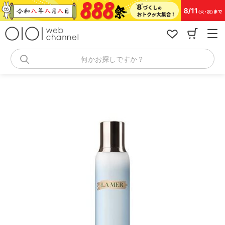
コ
ン
テ
ン
ツ
へ
何かお探しですか？
ス
キ
ッ
プ