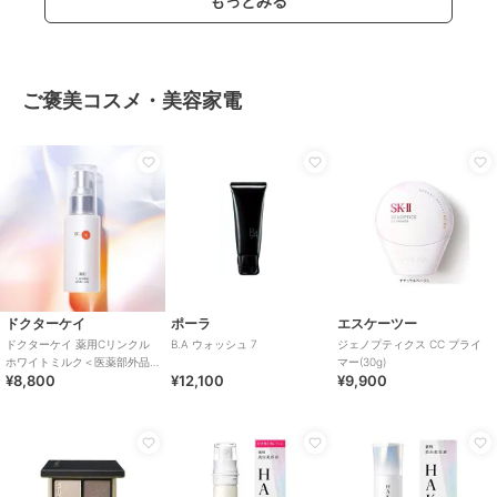
もっとみる
ご褒美コスメ・美容家電
ドクターケイ
ポーラ
エスケーツー
ドクターケイ 薬用Cリンクル
B.A ウォッシュ 7
ジェノプティクス CC プライ
ホワイトミルク＜医薬部外品
マー(30g)
¥8,800
¥12,100
¥9,900
＞