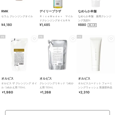
RMK
デイリープラザ
なめらか本舗
セラム クレンジングオイル
ＲｉｃｅＭａｄｅ＋ マイル
なめらか本舗 薬用クレンジ
ドクレンジングオイルＲＮ
ング洗顔N
¥4,180
¥1,485
¥880
再入荷
PR
PR
PR
オルビス
オルビス
オルビス
オルビス ザ クレンジング オイ
クレンジングリキッド つめか
オルビスユードット フォーミ
ル つめかえ用 110mL
え用 150mL
ンングウォッシュ 医薬部外品
1,980
1,268
2,310
¥
¥
¥