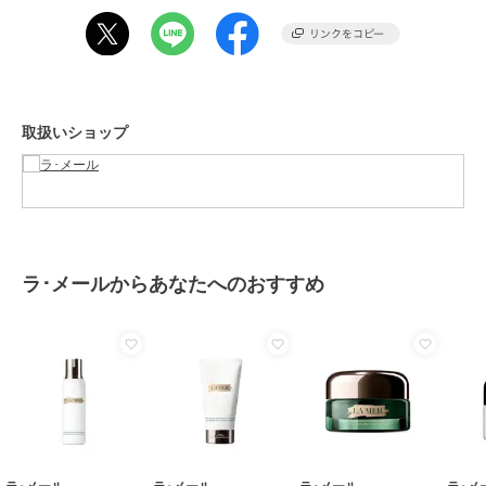
商品カテゴリ
スキンケア
／
洗顔料・クレンジ
ング
性別タイプ
レディース
スキンケア
／
洗顔料・クレンジ
ング
取扱いショップ
カラー
-
サイズ
-
素材
-
商品のお取り扱い方法
原産国
-
ラ･メールからあなたへのおすすめ