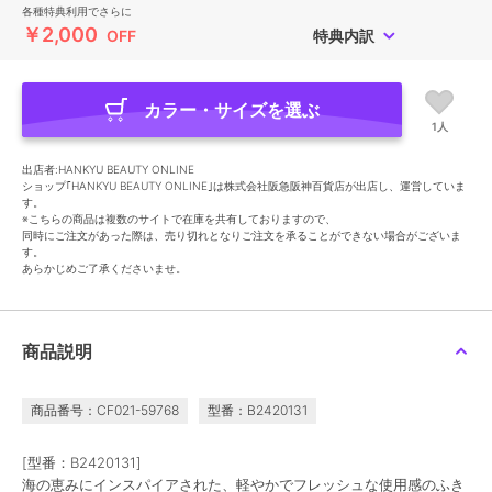
各種特典利用でさらに
￥2,000
OFF
特典内訳
カラー・サイズを選ぶ
1人
出店者:HANKYU BEAUTY ONLINE
ショップ｢HANKYU BEAUTY ONLINE｣は株式会社阪急阪神百貨店が出店し、運営していま
す。
※こちらの商品は複数のサイトで在庫を共有しておりますので、
同時にご注文があった際は、売り切れとなりご注文を承ることができない場合がございま
す。
あらかじめご了承くださいませ。
商品説明
商品番号：CF021-59768
型番：B2420131
[型番：B2420131]
海の恵みにインスパイアされた、軽やかでフレッシュな使用感のふき