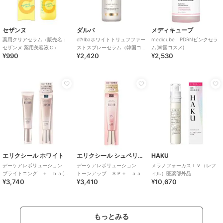
セザンヌ
ダルバ
メディキューブ
薬用クリアセラム（販売名：
d'Albaホワイトトリュフファー
medicube PDRNピンクセラ
セザンヌ 薬用美容液Ｃ）
ストスプレーセラム（韓国コ
ム(韓国コスメ)
¥990
¥2,420
¥2,530
スメ）
エリクシール ホワイト
エリクシール シュペリエル
HAKU
デーケアレボリューション
デーケアレボリューション
メラノフォーカスＩＶ（レフ
ブライトニング ＋ ｂａ(医
トーンアップ ＳＰ＋ ａａ
ィル）医薬部外品
¥3,740
¥3,410
¥10,670
薬部外品)
もっとみる