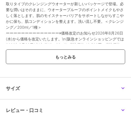
取りタイプのクレンジングウオーターが新しいパッケージで登場。必
要な潤いはそのままに、ウオータープルーフのポイントメイクもやさ
しく落とします。肌のモイスチャーバリアをサポートしながらすこや
かに保ち、肌コンディションを整えます。洗い流し不要。＜クレンジ
ング／200ml／1種＞
ーーーーーーーーーーーーーー※価格改定のお知らせ2026年8月26日
(水)から価格を改定いたします。\n(阪急オンラインショッピングでは
2026年8月29日(土)午前10：00～)\n税込価格 16,500円→税込価格
16,830円\n当サイトにおきましての現行価格での注文承りは\n2026
年8月20日(木)までとさせていただきます。\n2026年8月9日(日)から
2026年8月20日(木)は、こちらで掲載の商品につきまして\nお届け日
のご指定をお伺いする事ができません。\nまた、お支払方法につきま
しては、\nクレジットカード・Amazon Payのみとなります。\n店頭
受取りサービス、コンビ二・郵便局での受取サービスはご利用いただ
けません。\nあしからず、ご了承くださいませ。
サイズ
この商品は、不良品のみ返品を承ります
レビュー・口コミ
ブランド
ラ･メール
ショップ
ラ･メール