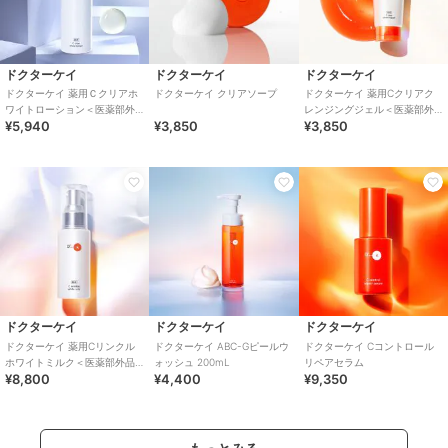
ドクターケイ
ドクターケイ
ドクターケイ
ドクターケイ 薬用Ｃクリアホ
ドクターケイ クリアソープ
ドクターケイ 薬用Cクリアク
ワイトローション＜医薬部外
レンジングジェル＜医薬部外
¥5,940
¥3,850
¥3,850
品＞
品＞
ドクターケイ
ドクターケイ
ドクターケイ
ドクターケイ 薬用Cリンクル
ドクターケイ ABC-Gピールウ
ドクターケイ Cコントロール
ホワイトミルク＜医薬部外品
ォッシュ 200mL
リペアセラム
¥8,800
¥4,400
¥9,350
＞