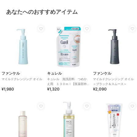
あなたへのおすすめアイテム
ファンケル
キュレル
ファンケル
マイルドクレンジング オイル
キュレル 泡洗顔料 つめか
マイルドクレンジング オイル
え用 １３０ｍｌ【医薬部外
＜ブラック＆スムース＞
¥1,980
¥1,320
¥2,090
品】