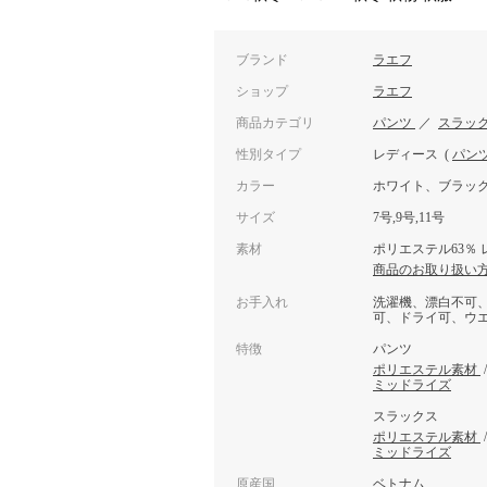
ブランド
ラエフ
ショップ
ラエフ
商品カテゴリ
パンツ
／
スラッ
性別タイプ
レディース
(
パン
カラー
ホワイト、ブラッ
サイズ
7号,9号,11号
素材
ポリエステル63％ 
商品のお取り扱い
お手入れ
洗濯機、漂白不可
可、ドライ可、ウ
特徴
パンツ
ポリエステル素材
ミッドライズ
スラックス
ポリエステル素材
ミッドライズ
原産国
ベトナム