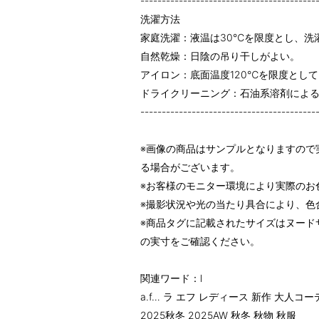
-----------------------------------------
洗濯方法
家庭洗濯：液温は30℃を限度とし、洗
自然乾燥：日陰の吊り干しがよい。
アイロン：底面温度120℃を限度とし
ドライクリーニング：石油系溶剤によ
-----------------------------------------
※画像の商品はサンプルとなりますので
る場合がございます。
※お客様のモニター環境により実際のお
※撮影状況や光の当たり具合により、色
※商品タグに記載されたサイズはヌード
の実寸をご確認ください。
関連ワード：l
a.f… ラ エフ レディース 新作 大人コ
2025秋冬 2025AW 秋冬 秋物 秋服