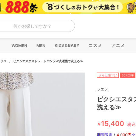
何かお探しですか？
コスメ
アニメ
KIDS＆BABY
WOMEN
MEN
ックス
/
ピクシエスタストレートパンツ≪洗濯機で洗える≫
さらに値下げ
30%OFF
ラエフ
ピクシエスタ
洗える≫
15,400
￥
税込
期間限定！
4,000円
ク