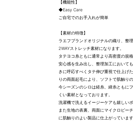
【機能性】
◆Easy Care
ご自宅でのお手入れが簡単
【素材の特徴】
ラエフブランドオリジナルの織り、整
2WAYストレッチ素材になります。
タテヨコ糸ともに通常より高密度の規
安心感を生み出し、整理加工においても
きに呼応すべくタテ伸び重視で仕上げ
りの両面起毛により、ソフトで肌触り
今シーズンのシロは経糸、緯糸ともに
くい素材となっております。
洗濯機で洗えるイージーケアも嬉しい
また生地の表裏、両面にマイクロピー
に肌触りのよい製品に仕上がっていま