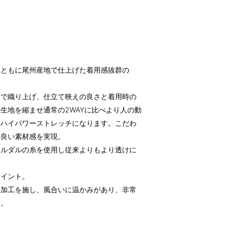
理ともに尾州産地で仕上げた着用感抜群の
格で織り上げ、仕立て映えの良さと着用時の
生地を縮ませ通常の2WAYに比べより人の動
たハイパワーストレッチになります。こだわ
の良い素材感を実現。
フルダルの糸を使用し従来よりもより透けに
ポイント。
チ加工を施し、風合いに温かみがあり、非常
す。