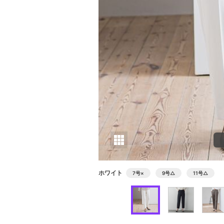
ホワイト
7号
×
9号
△
11号
△