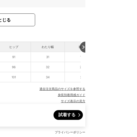
とじる
ヒップ
わたり幅
裾幅
股下
91
31
19
70
96
32
20
70
101
34
21
71
過去注文商品のサイズを参照する
身長別着用感ガイド
サイズ表示の見方
試着する
プライバシーポリシー