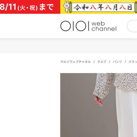
コ
ン
テ
ン
ツ
へ
ス
キ
ッ
プ
マルイウェブチャネル
/
ラエフ
/
パンツ
/
スラ