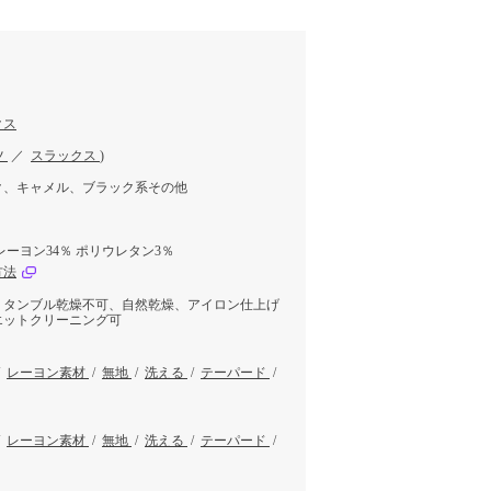
クス
ツ
／
スラックス
)
ク、キャメル、ブラック系その他
レーヨン34％ ポリウレタン3％
方法
、タンブル乾燥不可、自然乾燥、アイロン仕上げ
エットクリーニング可
/
レーヨン素材
/
無地
/
洗える
/
テーパード
/
/
レーヨン素材
/
無地
/
洗える
/
テーパード
/