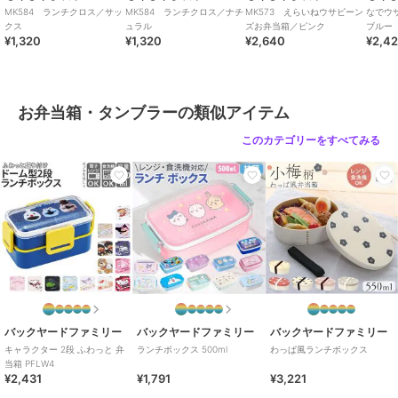
MK584 ランチクロス／サッ
MK584 ランチクロス／ナチ
MK573 えらいねウサビーン
なでウ
クス
ュラル
ズお弁当箱／ピンク
ブルー（
¥1,320
¥1,320
¥2,640
¥2,4
お弁当箱・タンブラーの類似アイテム
このカテゴリーをすべてみる
バックヤードファミリー
バックヤードファミリー
バックヤードファミリー
キャラクター 2段 ふわっと 弁
ランチボックス 500ml
わっぱ風ランチボックス
当箱 PFLW4
¥2,431
¥1,791
¥3,221