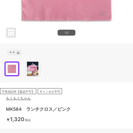
1/2
＊＊
△
不良品以外【返品不可】
キャンセル不可
もくもくちゃん
MK584 ランチクロス／ピンク
1,320
￥
税込