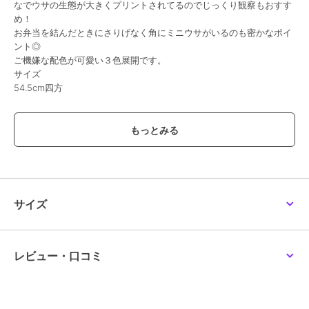
なでウサの生態が大きくプリントされてるのでじっくり観察もおすす
め！
お弁当を結んだときにさりげなく角にミニウサがいるのも密かなポイ
ント◎
ご機嫌な配色が可愛い３色展開です。
サイズ
54.5cm四方
この商品は、不良品のみ返品を承ります
ブランド
もくもくちゃん
ショップ
もくもくちゃん
商品カテゴリ
お弁当・キッチン用品
／
お弁当
サイズ
箱・タンブラー
カラー
＊＊
サイズ
＊＊
レビュー・口コミ
素材
綿100%
商品のお取り扱い方法