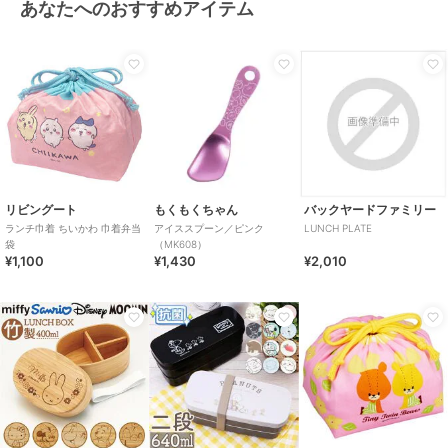
あなたへのおすすめアイテム
リビングート
もくもくちゃん
バックヤードファミリー
ランチ巾着 ちいかわ 巾着弁当
アイススプーン／ピンク
LUNCH PLATE
袋
（MK608）
¥1,100
¥1,430
¥2,010