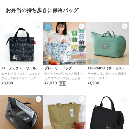
お弁当の持ち歩きに保冷バッグ
パーフェクト・ワールド・トーキョー
プレーリードッグ
THERMOS（サーモス）
ムーミン リトルミィ コミック
デザイナーズジャパン 保冷 バ
サーモス ランチバッグ 保冷ラ
ブラック保冷ランチバッグ ラ
ッグ エコバッグ 折りたたみ ク
ンチケース 1.5L
¥3,190
¥2,970
¥1,280
ンチ用品 学校 オフィス エコバ
ーラーバッグ
新着
ッグ