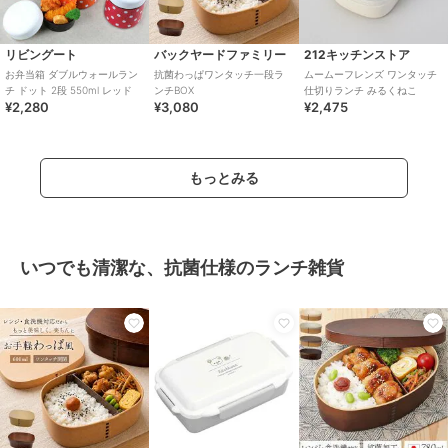
リビングート
バックヤードファミリー
212キッチンストア
お弁当箱 ダブルウォールラン
抗菌わっぱワンタッチ一段ラ
ムームーフレンズ ワンタッチ
チ ドット 2段 550ml レッド
ンチBOX
仕切りランチ みるくねこ
¥2,280
¥3,080
¥2,475
もっとみる
いつでも清潔な、抗菌仕様のランチ雑貨