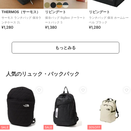
THERMOS（サーモス）
リビングート
リビングート
サーモス ランチバッグ 保冷ラ
保冷バッグ BigBee クーラート
ランチバッグ 保冷 ホームレー
ンチケース 2L
ートバック S
ベル ブラック
¥1,280
¥1,380
¥1,280
もっとみる
人気のリュック・バックパック
SALE
SALE
30%OFF