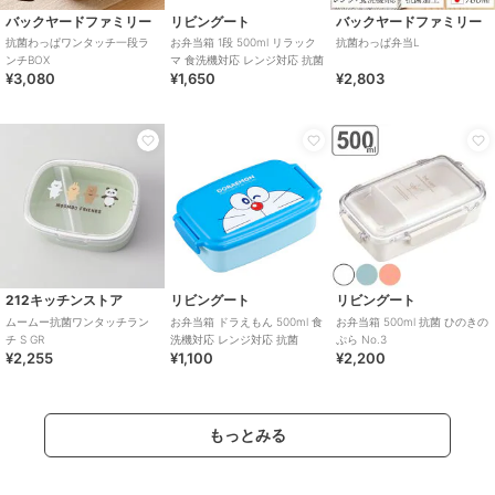
バックヤードファミリー
リビングート
バックヤードファミリー
抗菌わっぱワンタッチ一段ラ
お弁当箱 1段 500ml リラック
抗菌わっぱ弁当L
ンチBOX
マ 食洗機対応 レンジ対応 抗菌
¥3,080
¥1,650
¥2,803
212キッチンストア
リビングート
リビングート
ムームー抗菌ワンタッチラン
お弁当箱 ドラえもん 500ml 食
お弁当箱 500ml 抗菌 ひのきの
チ S GR
洗機対応 レンジ対応 抗菌
ぷら No.3
¥2,255
¥1,100
¥2,200
もっとみる