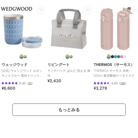
ウェッジウッド
リビングート
THERMOS（サーモス）
[公式] ウェッジウッド ルネッ
ランチバッグ ぱんだ 洗える 保
THERMOS サーモス 水筒
サンスブルー 蓋付ドリンクタ
冷
500ml 真空断熱ケータイマグ
¥2,420
ンブラー
5.00
4.50
（
1件
）
（
14件
）
¥6,600
¥3,279
もっとみる