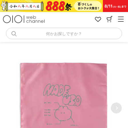
コ
ン
テ
ン
ツ
へ
何かお探しですか？
ス
キ
ッ
プ