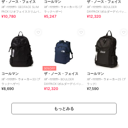
ザ・ノース・フェイス
コールマン
ザ・ノース・フェイス
ｽﾎﾟｰﾂｱｸｾｻﾘｰ GEOFACE SLIM
ｽﾎﾟｰﾂｱｸｾｻﾘｰ ウォーカー15 (ブ
ｽﾎﾟｰﾂｱｸｾｻﾘｰ BOULDER
PACK (ジオフェイススリムパ
ラックヘザー)
DAYPACK (ボルダーデイパッ
¥10,780
¥5,247
¥12,320
ック)
ク)
30%OFF
コールマン
ザ・ノース・フェイス
コールマン
ｽﾎﾟｰﾂｱｸｾｻﾘｰ ウォーカー33 (ブ
ｽﾎﾟｰﾂｱｸｾｻﾘｰ BOULDER
ｽﾎﾟｰﾂｱｸｾｻﾘｰ ウォーカー25 (ブ
ラックヘザー)
DAYPACK (ボルダーデイパッ
ラック)
¥8,690
¥12,320
¥7,590
ク)
もっとみる