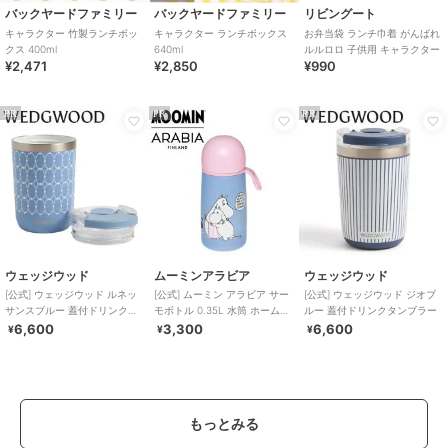
バックヤードファミリー
バックヤードファミリー
リビングート
キャラクター 竹製ランチボッ
キャラクター ランチボックス
お弁当袋 ランチ巾着 がんばれ
クス 400ml
640ml
ルルロロ 子供用 キャラクター
¥2,471
¥2,850
¥990
PR
PR
PR
ウェッジウッド
ムーミンアラビア
ウェッジウッド
[公式] ウェッジウッド ルネッ
[公式] ムーミン アラビア サー
[公式] ウェッジウッド ジオブ
サンスブルー 蓋付ドリンクタ
モボトル 0.35L 水筒 ホームア
ルー 蓋付ドリンクタンブラー
ンブラー
ットラスト
6,600
3,300
6,600
¥
¥
¥
もっとみる