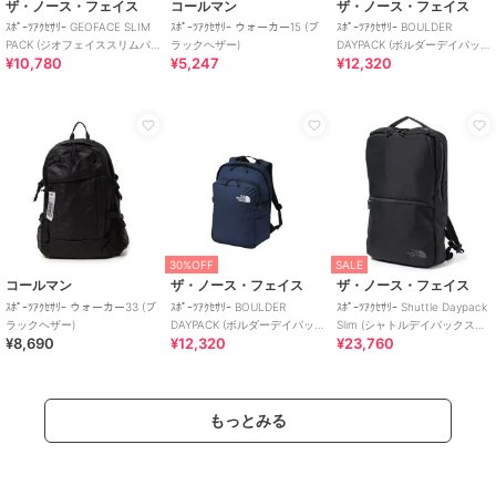
ザ・ノース・フェイス
コールマン
ザ・ノース・フェイス
ｽﾎﾟｰﾂｱｸｾｻﾘｰ GEOFACE SLIM
ｽﾎﾟｰﾂｱｸｾｻﾘｰ ウォーカー15 (ブ
ｽﾎﾟｰﾂｱｸｾｻﾘｰ BOULDER
PACK (ジオフェイススリムパ
ラックヘザー)
DAYPACK (ボルダーデイパッ
¥10,780
¥5,247
¥12,320
ック)
ク)
30%OFF
SALE
コールマン
ザ・ノース・フェイス
ザ・ノース・フェイス
ｽﾎﾟｰﾂｱｸｾｻﾘｰ ウォーカー33 (ブ
ｽﾎﾟｰﾂｱｸｾｻﾘｰ BOULDER
ｽﾎﾟｰﾂｱｸｾｻﾘｰ Shuttle Daypack
ラックヘザー)
DAYPACK (ボルダーデイパッ
Slim (シャトルデイパックスリ
¥8,690
¥12,320
¥23,760
ク)
ム)
もっとみる