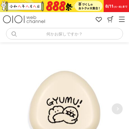
コ
ン
テ
ン
ツ
へ
何かお探しですか？
ス
キ
ッ
プ