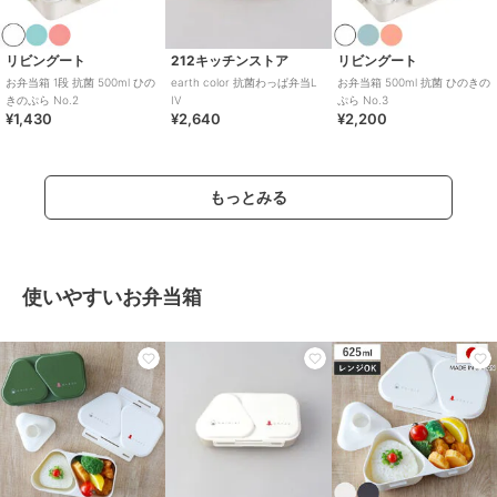
リビングート
212キッチンストア
リビングート
お弁当箱 1段 抗菌 500ml ひの
earth color 抗菌わっぱ弁当L
お弁当箱 500ml 抗菌 ひのきの
きのぷら No.2
IV
ぷら No.3
¥1,430
¥2,640
¥2,200
もっとみる
使いやすいお弁当箱