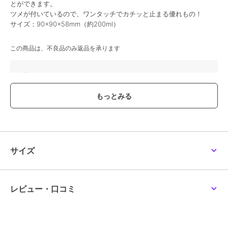
とができます。
ツメが付いているので、ワンタッチでカチッと止まる優れもの！
サイズ：90×90×58mm（約200ml）
この商品は、不良品のみ返品を承ります
ブランド
もくもくちゃん
ショップ
もくもくちゃん
商品カテゴリ
お弁当・キッチン用品
／
お弁当
箱・タンブラー
カラー
＊＊
サイズ
＊＊
サイズ
素材
蓋・本体：ABS
商品のお取り扱い方法
レビュー・口コミ
原産国
日本製