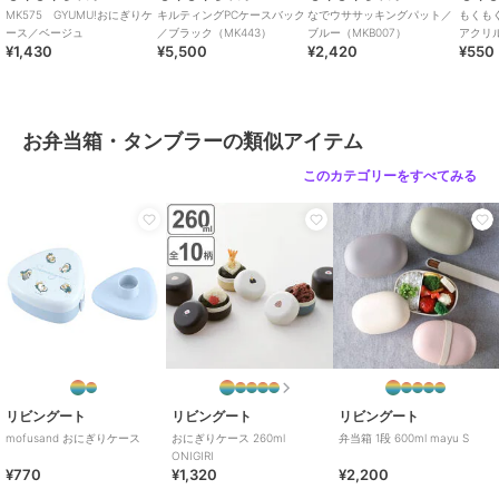
MK575 GYUMU!おにぎりケ
キルティングPCケースバック
なでウササッキングパット／
もくも
ース／ベージュ
／ブラック（MK443）
ブルー（MKB007）
アクリ
¥1,430
¥5,500
¥2,420
¥550
ラシ（M
お弁当箱・タンブラーの類似アイテム
このカテゴリーをすべてみる
リビングート
リビングート
リビングート
mofusand おにぎりケース
おにぎりケース 260ml
弁当箱 1段 600ml mayu S
ONIGIRI
¥770
¥1,320
¥2,200