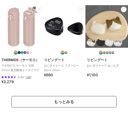
THERMOS（サーモス）
リビングート
リビングート
THERMOS サーモス 水筒
おにぎりケース スヌーピー
おにぎりケース ねこむす
500ml 真空断熱ケータイマグ
Black 290ml
¥660
¥1,100
4.50
（
14件
）
¥3,279
もっとみる