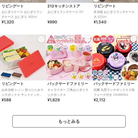
リビングート
212キッチンストア
リビングート
おにぎりケース おにぎりラン
おにぎりランチケース GY
弁当箱 おにぎりランチケース
チケース おにぎり 465ml
大 625ml
¥1,320
¥990
¥1,540
リビングート
バックヤードファミリー
バックヤードファミリー
お弁当箱 レノン 折りたたみラ
キャラクター 三角おにぎりラ
抗菌 丸型ランチボックス２段
ンチボックス サンドイッチケ
ンチボックス
フォーク付き ONWR1AG
¥588
¥1,829
¥2,112
ース
もっとみる