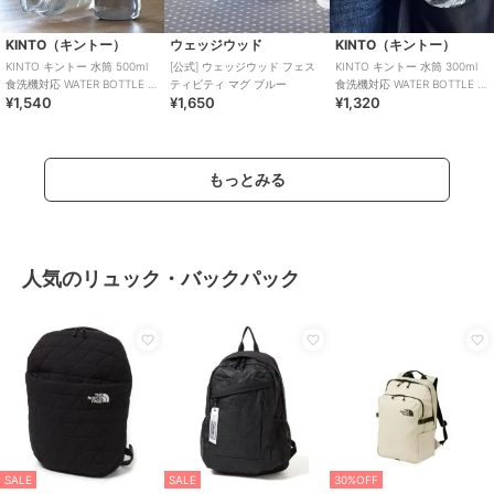
KINTO（キントー）
ウェッジウッド
KINTO（キントー）
KINTO キントー 水筒 500ml
[公式] ウェッジウッド フェス
KINTO キントー 水筒 300ml
食洗機対応 WATER BOTTLE ウ
ティビティ マグ ブルー
食洗機対応 WATER BOTTLE ウ
¥1,540
¥1,650
¥1,320
ォーターボトル
ォーターボトル
もっとみる
人気のリュック・バックパック
SALE
SALE
30%OFF