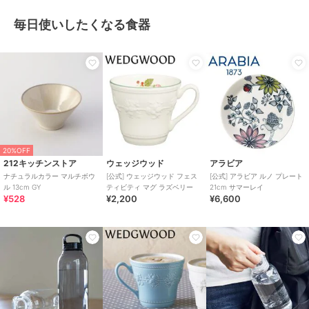
毎日使いしたくなる食器
20%OFF
212キッチンストア
ウェッジウッド
アラビア
ナチュラルカラー マルチボウ
[公式] ウェッジウッド フェス
[公式] アラビア ルノ プレート
ル 13cm GY
ティビティ マグ ラズベリー
21cm サマーレイ
¥528
¥2,200
¥6,600