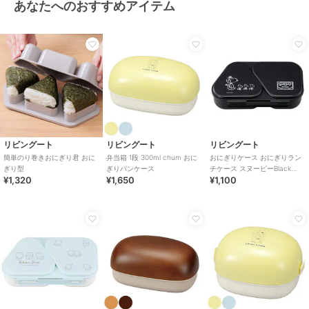
あなたへのおすすめアイテム
リビングート
リビングート
リビングート
簡単のり巻きおにぎり君 おに
弁当箱 1段 300ml chum おに
おにぎりケース おにぎりラン
ぎり型
ぎりパンケース
チケース スヌーピーBlack
¥1,320
¥1,650
¥1,100
465ml