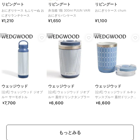
リビングート
リビングート
リビングート
おにぎりケース もふりーぬ お
弁当箱 1段 300ml PUUN VARI
おにぎりケース chum
にぎりランチケース
おにぎりパンケース
¥1,210
¥1,650
¥1,100
PR
PR
PR
ウェッジウッド
ウェッジウッド
ウェッジウッド
[公式] ウェッジウッド ジオブ
[公式] ウェッジウッド ジオブ
[公式] ウェッジウッド ルネッ
ルー サーモボトル
ルー 蓋付ドリンクタンブラー
サンスブルー 蓋付ドリンクタ
ンブラー
7,700
6,600
6,600
¥
¥
¥
もっとみる