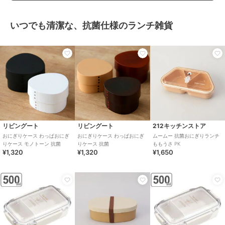
いつでも清潔な、抗菌仕様のランチ雑貨
リビングート
リビングート
212キッチンストア
おにぎりケース わっぱおにぎ
おにぎりケース わっぱおにぎ
ムームー 抗菌おにぎりランチ
りケース モノトーン 抗菌
りケース 抗菌
ももうさ PK
¥1,320
¥1,320
¥1,650