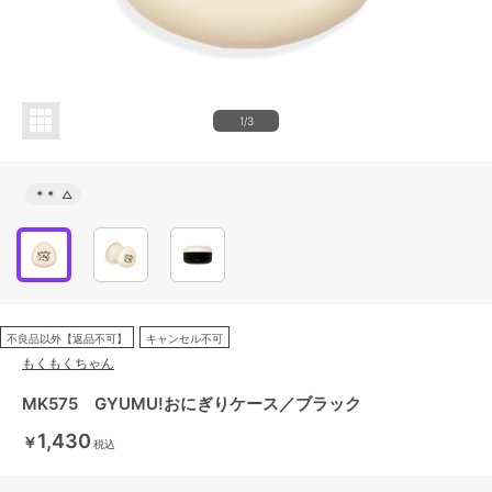
1/3
＊＊
△
不良品以外【返品不可】
キャンセル不可
もくもくちゃん
MK575 GYUMU!おにぎりケース／ブラック
1,430
￥
税込