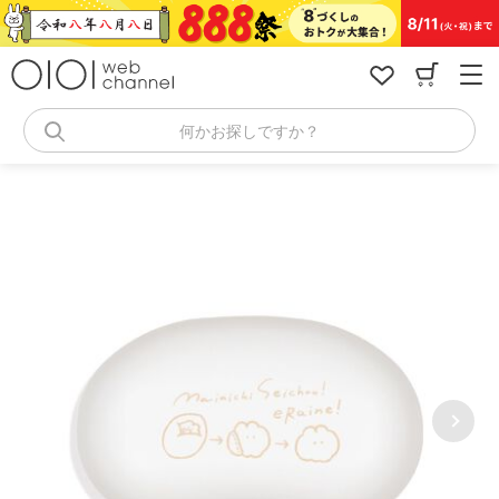
コ
ン
テ
ン
ツ
へ
何かお探しですか？
ス
キ
ッ
プ