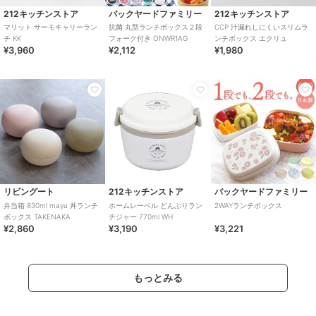
212キッチンストア
バックヤードファミリー
212キッチンストア
マリット サーモキャリーラン
抗菌 丸型ランチボックス２段
CCP 汁漏れしにくいスリムラ
チ KK
フォーク付き ONWR1AG
ンチボックス エクリュ
¥3,960
¥2,112
¥1,980
リビングート
212キッチンストア
バックヤードファミリー
弁当箱 830ml mayu 丼ランチ
ホームレーベル どんぶりラン
2WAYランチボックス
ボックス TAKENAKA
チジャー 770ml WH
¥2,860
¥3,190
¥3,221
もっとみる