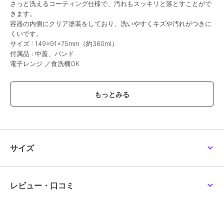
さっと洗えるコーティング仕様で、汚れもスッキリと落とすことがで
きます。
容器の内側にクリア塗装をしており、洗いやすくキズや汚れがつきに
くいです。
サイズ : 149×91×75mm（約360ml）
付属品 : 中蓋、バンド
電子レンジ ／食洗機OK
この商品は、不良品のみ返品を承ります
ブランド
もくもくちゃん
ショップ
もくもくちゃん
商品カテゴリ
お弁当・キッチン用品
／
お弁当
サイズ
箱・タンブラー
カラー
＊＊
サイズ
＊＊
レビュー・口コミ
素材
蓋本体 : PET.A、中蓋：PE、バン
ド : 天然ゴム・レーヨン
商品のお取り扱い方法