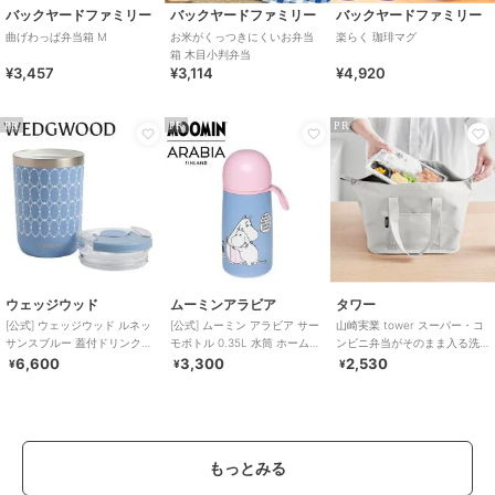
バックヤードファミリー
バックヤードファミリー
バックヤードファミリー
曲げわっぱ弁当箱 M
お米がくっつきにくいお弁当
楽らく 珈琲マグ
箱 木目小判弁当
¥3,457
¥3,114
¥4,920
PR
PR
PR
ウェッジウッド
ムーミンアラビア
タワー
[公式] ウェッジウッド ルネッ
[公式] ムーミン アラビア サー
山崎実業 tower スーパー・コ
サンスブルー 蓋付ドリンクタ
モボトル 0.35L 水筒 ホームア
ンビニ弁当がそのまま入る洗
ンブラー
ットラスト
えるお弁当バッグ タワー
6,600
3,300
2,530
¥
¥
¥
もっとみる