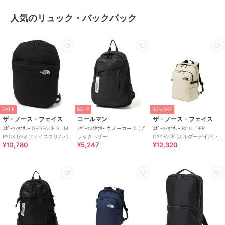
人気のリュック・バックパック
SALE
SALE
30%OFF
ザ・ノース・フェイス
コールマン
ザ・ノース・フェイス
ｽﾎﾟｰﾂｱｸｾｻﾘｰ GEOFACE SLIM
ｽﾎﾟｰﾂｱｸｾｻﾘｰ ウォーカー15 (ブ
ｽﾎﾟｰﾂｱｸｾｻﾘｰ BOULDER
PACK (ジオフェイススリムパ
ラックヘザー)
DAYPACK (ボルダーデイパッ
¥10,780
¥5,247
¥12,320
ック)
ク)