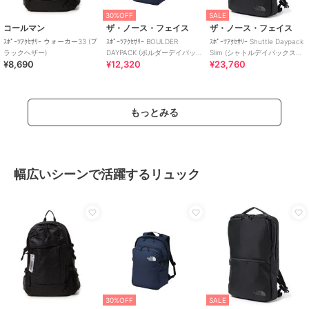
30%OFF
SALE
コールマン
ザ・ノース・フェイス
ザ・ノース・フェイス
ｽﾎﾟｰﾂｱｸｾｻﾘｰ ウォーカー33 (ブ
ｽﾎﾟｰﾂｱｸｾｻﾘｰ BOULDER
ｽﾎﾟｰﾂｱｸｾｻﾘｰ Shuttle Daypack
ラックヘザー)
DAYPACK (ボルダーデイパッ
Slim (シャトルデイパックスリ
¥8,690
¥12,320
¥23,760
ク)
ム)
もっとみる
幅広いシーンで活躍するリュック
30%OFF
SALE