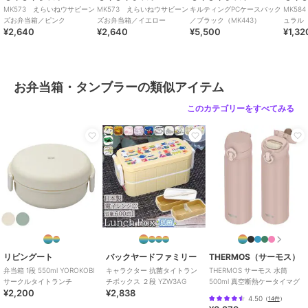
MK573 えらいねウサビーン
MK573 えらいねウサビーン
キルティングPCケースバック
MK58
ズお弁当箱／ピンク
ズお弁当箱／イエロー
／ブラック（MK443）
ュラル
¥2,640
¥2,640
¥5,500
¥1,32
お弁当箱・タンブラーの類似アイテム
このカテゴリーをすべてみる
リビングート
バックヤードファミリー
THERMOS（サーモス）
弁当箱 1段 550ml YOROKOBI
キャラクター 抗菌タイトラン
THERMOS サーモス 水筒
サークルタイトランチ
チボックス ２段 YZW3AG
500ml 真空断熱ケータイマグ
¥2,200
¥2,838
4.50
（
14件
）