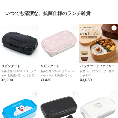
いつでも清潔な、抗菌仕様のランチ雑貨
リビングート
リビングート
バックヤードファミリー
お弁当箱 1段 850ml ロックフ
お弁当箱 500ml 1段 Choose
抗菌わっぱワンタッチ一段ラ
ォー 食洗機対応 レンジ対応 抗
Happiness 食洗機対応 レンジ
ンチBOX
¥2,200
¥1,430
¥3,080
菌
対応 抗菌