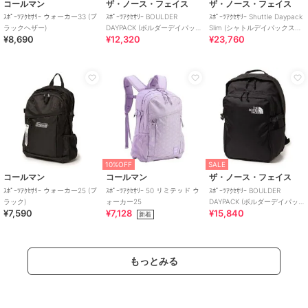
コールマン
ザ・ノース・フェイス
ザ・ノース・フェイス
ｽﾎﾟｰﾂｱｸｾｻﾘｰ ウォーカー33 (ブ
ｽﾎﾟｰﾂｱｸｾｻﾘｰ BOULDER
ｽﾎﾟｰﾂｱｸｾｻﾘｰ Shuttle Daypack
ラックヘザー)
DAYPACK (ボルダーデイパッ
Slim (シャトルデイパックスリ
¥8,690
¥12,320
¥23,760
ク)
ム)
10%OFF
SALE
コールマン
コールマン
ザ・ノース・フェイス
ｽﾎﾟｰﾂｱｸｾｻﾘｰ ウォーカー25 (ブ
ｽﾎﾟｰﾂｱｸｾｻﾘｰ 50 リミテッド ウ
ｽﾎﾟｰﾂｱｸｾｻﾘｰ BOULDER
ラック)
ォーカー25
DAYPACK (ボルダーデイパッ
¥7,590
¥7,128
¥15,840
ク)
新着
もっとみる