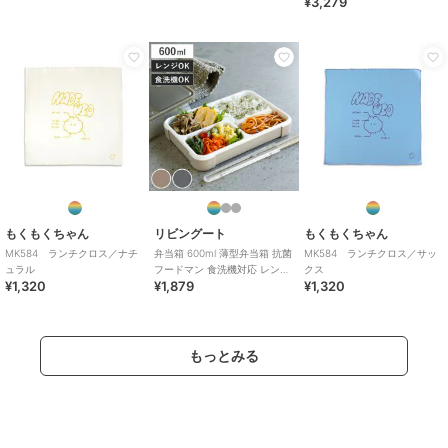
¥3,279
もくもくちゃん
リビングート
もくもくちゃん
MK584 ランチクロス／ナチ
弁当箱 600ml 薄型弁当箱 抗菌
MK584 ランチクロス／サッ
ュラル
フードマン 食洗機対応 レンジ
クス
¥1,320
¥1,879
¥1,320
対応 ランチボックス 一段
もっとみる