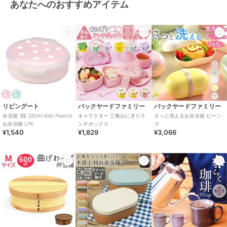
あなたへのおすすめアイテム
リビングート
バックヤードファミリー
バックヤードファミリー
弁当箱 1段 280ml Kids Palette
キャラクター 三角おにぎりラ
さっと洗えるお弁当箱 ビーン
お弁当箱 LPK
ンチボックス
ズ
¥1,540
¥1,829
¥3,066