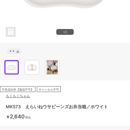
1/3
＊＊
△
不良品以外【返品不可】
キャンセル不可
もくもくちゃん
MK573 えらいねウサビーンズお弁当箱／ホワイト
2,640
￥
税込