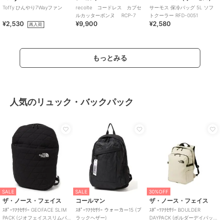
Toffy ひんやり7Wayファン
recolte コードレス カプセ
サーモス 保冷バッグ 5L ソフ
ルカッターボンヌ RCP-7
トクーラー RFD-0051
¥2,530
¥9,900
¥2,580
再入荷
もっとみる
人気のリュック・バックパック
SALE
SALE
30%OFF
ザ・ノース・フェイス
コールマン
ザ・ノース・フェイス
ｽﾎﾟｰﾂｱｸｾｻﾘｰ GEOFACE SLIM
ｽﾎﾟｰﾂｱｸｾｻﾘｰ ウォーカー15 (ブ
ｽﾎﾟｰﾂｱｸｾｻﾘｰ BOULDER
PACK (ジオフェイススリムパ
ラックヘザー)
DAYPACK (ボルダーデイパッ