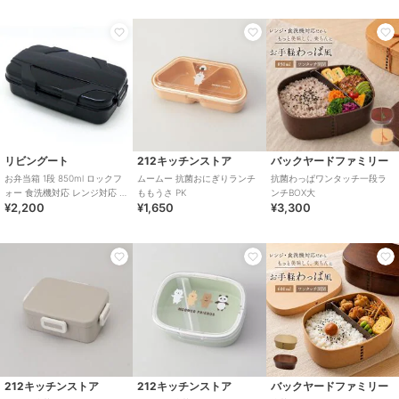
リビングート
212キッチンストア
バックヤードファミリー
お弁当箱 1段 850ml ロックフ
ムームー 抗菌おにぎりランチ
抗菌わっぱワンタッチ一段ラ
ォー 食洗機対応 レンジ対応 抗
ももうさ PK
ンチBOX大
¥2,200
¥1,650
¥3,300
菌
212キッチンストア
212キッチンストア
バックヤードファミリー