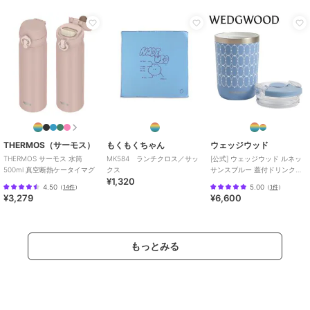
THERMOS（サーモス）
もくもくちゃん
ウェッジウッド
THERMOS サーモス 水筒
MK584 ランチクロス／サッ
[公式] ウェッジウッド ルネッ
500ml 真空断熱ケータイマグ
クス
サンスブルー 蓋付ドリンクタ
¥1,320
ンブラー
4.50
5.00
（
14件
）
（
1件
）
¥3,279
¥6,600
もっとみる