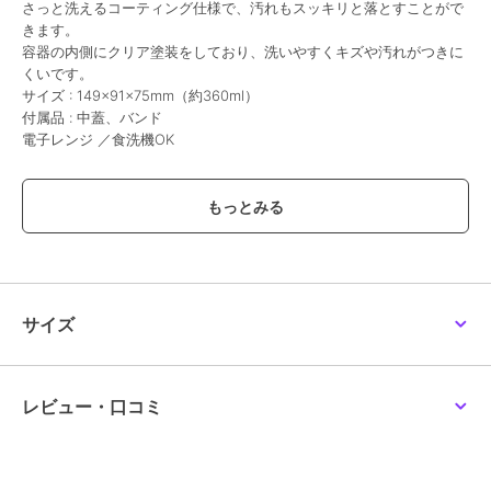
さっと洗えるコーティング仕様で、汚れもスッキリと落とすことがで
きます。
容器の内側にクリア塗装をしており、洗いやすくキズや汚れがつきに
くいです。
サイズ : 149×91×75mm（約360ml）
付属品 : 中蓋、バンド
電子レンジ ／食洗機OK
この商品は、不良品のみ返品を承ります
ブランド
もくもくちゃん
ショップ
もくもくちゃん
商品カテゴリ
お弁当・キッチン用品
／
お弁当
サイズ
箱・タンブラー
カラー
＊＊
サイズ
＊＊
レビュー・口コミ
素材
蓋本体 : PET.A、中蓋：PE、バン
ド : 天然ゴム・レーヨン
商品のお取り扱い方法