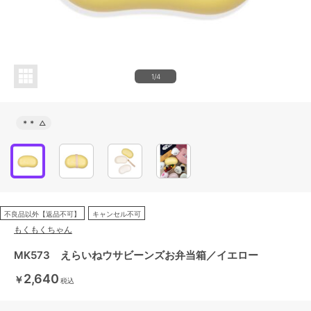
1/4
＊＊
△
不良品以外【返品不可】
キャンセル不可
もくもくちゃん
MK573 えらいねウサビーンズお弁当箱／イエロー
2,640
￥
税込