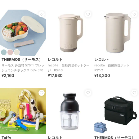
THERMOS（サーモス）
レコルト
レコルト
サーモス 弁当箱 570ml フレッ
recolte 自動調理ポットラー
recolte 自動調理ポット
シュランチボックス DJV-570
ジ RSY-3
RSY-2
¥2,160
¥17,930
¥13,200
Toffy
レコルト
THERMOS（サーモス）