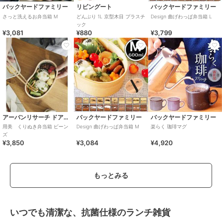
バックヤードファミリー
リビングート
バックヤードファミリー
さっと洗えるお弁当箱 M
どんぶり 1L 京型木目 プラスチ
Design 曲げわっぱ弁当箱 L
ック
¥3,081
¥880
¥3,799
アーバンリサーチ ドアーズ
バックヤードファミリー
バックヤードファミリー
用美 くりぬき弁当箱 ビーン
Design 曲げわっぱ弁当箱 M
楽らく 珈琲マグ
ズ
¥3,850
¥3,084
¥4,920
もっとみる
いつでも清潔な、抗菌仕様のランチ雑貨