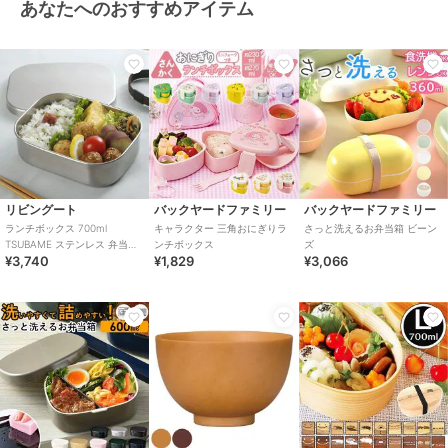
あなたへのおすすめアイテム
リビングート
バックヤードファミリー
バックヤードファミリー
ランチボックス 700ml
キャラクター 三角おにぎりラ
さっと洗えるお弁当箱 ビーン
TSUBAME ステンレス 弁当箱
ンチボックス
ズ
¥3,740
¥1,829
¥3,066
M 日本製