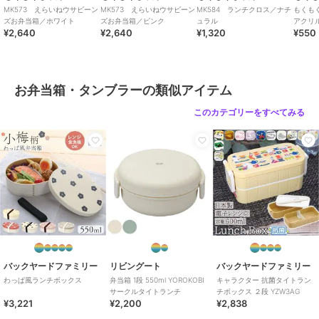
MK573 えらいねウサビーン
MK573 えらいねウサビーン
MK584 ランチクロス／ナチ
もくも
ズお弁当箱／ホワイト
ズお弁当箱／ピンク
ュラル
アクリ
¥2,640
¥2,640
¥1,320
¥550
ラシ（M
お弁当箱・タンブラーの類似アイテム
このカテゴリーをすべてみる
バックヤードファミリー
リビングート
バックヤードファミリー
わっぱ風ランチボックス
弁当箱 1段 550ml YOROKOBI
キャラクター 抗菌タイトラン
サークルタイトランチ
チボックス ２段 YZW3AG
¥3,221
¥2,200
¥2,838