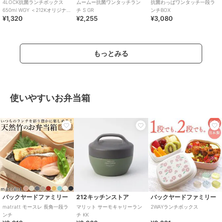
4LOCK抗菌ランチボックス
ムームー抗菌ワンタッチラン
抗菌わっぱワンタッチ一段ラ
650ml WGY ＜212Kオリジナル
チ S GR
ンチBOX
¥1,320
¥2,255
¥3,080
＞
もっとみる
使いやすいお弁当箱
バックヤードファミリー
212キッチンストア
バックヤードファミリー
matratt モースレ 長角一段ラ
マリット サーモキャリーラン
2WAYランチボックス
ンチ
チ KK