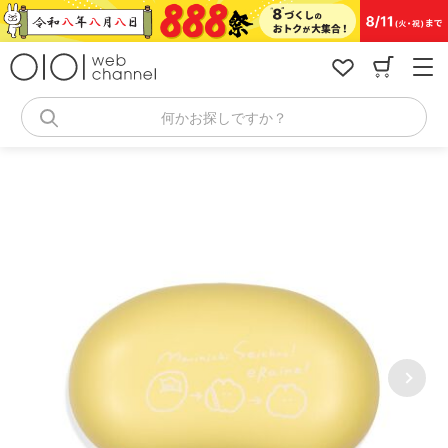
コ
ン
テ
ン
ツ
へ
何かお探しですか？
ス
キ
ッ
プ