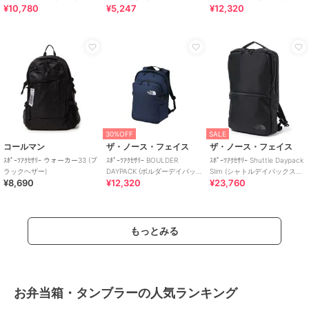
¥10,780
¥5,247
¥12,320
ック)
ク)
30%OFF
SALE
コールマン
ザ・ノース・フェイス
ザ・ノース・フェイス
ｽﾎﾟｰﾂｱｸｾｻﾘｰ ウォーカー33 (ブ
ｽﾎﾟｰﾂｱｸｾｻﾘｰ BOULDER
ｽﾎﾟｰﾂｱｸｾｻﾘｰ Shuttle Daypack
ラックヘザー)
DAYPACK (ボルダーデイパッ
Slim (シャトルデイパックスリ
¥8,690
¥12,320
¥23,760
ク)
ム)
もっとみる
お弁当箱・タンブラーの人気ランキング