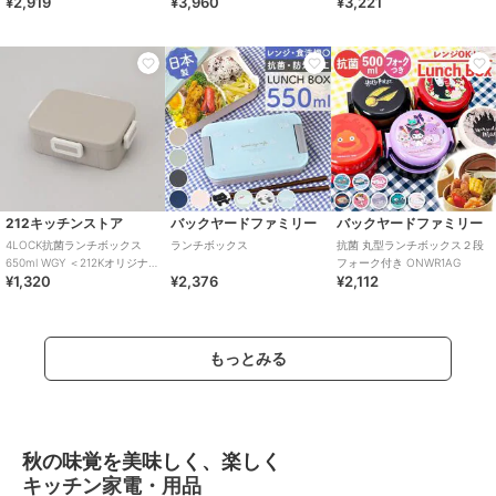
¥2,919
¥3,960
¥3,221
212キッチンストア
バックヤードファミリー
バックヤードファミリー
4LOCK抗菌ランチボックス
ランチボックス
抗菌 丸型ランチボックス２段
650ml WGY ＜212Kオリジナル
フォーク付き ONWR1AG
¥1,320
¥2,376
¥2,112
＞
もっとみる
秋の味覚を美味しく、楽しく
キッチン家電・用品