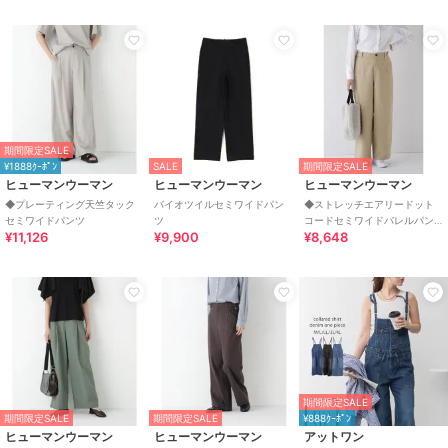
期間限定SALE
¥1888ｸｰﾎﾟﾝ
SALE
期間限定SALE
ヒューマンウーマン
ヒューマンウーマン
ヒューマンウーマン
◆プレーティング天竺タック
バイオツイルセミワイドパン
◆ストレッチエアリードット
セミワイドパンツ
ツ
コードセミワイドバレルパン
¥11,126
¥9,900
¥8,648
ツ
期間限定SALE
期間限定SALE
期間限定SALE
¥888ｸｰﾎﾟﾝ
ヒューマンウーマン
ヒューマンウーマン
アットワン