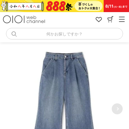
コ
ン
テ
ン
ツ
へ
何かお探しですか？
ス
キ
ッ
プ