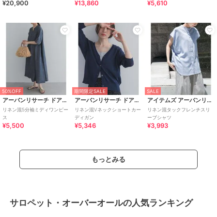
¥20,900
¥13,860
¥5,610
シャータック
混ガウチョパン
50%OFF
期間限定SALE
SALE
アーバンリサーチ ドアーズ
アーバンリサーチ ドアーズ
アイテムズ アーバンリサーチ
リネン混5分袖ミディワンピー
リネン混Vネックショートカー
リネン混タックフレンチスリ
ス
ディガン
ーブシャツ
¥5,500
¥5,346
¥3,993
もっとみる
サロペット・オーバーオールの人気ランキング