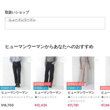
取扱いショップ
ヒューマンウーマンからあなたへのおすすめ
期間限定SALE
期間限定SALE
¥1888ｸｰﾎﾟﾝ
¥1888ｸｰﾎﾟﾝ
¥1888ｸｰﾎﾟﾝ
期間限定
ヒューマンウーマン
ヒューマンウーマン
ヒューマンウーマン
ヒュ
オリジナルストレートデニム
◆デニムセミワイド
◆コットンポリレーヨンリネ
◆ピケ
ンマリンパンツ
ツ
¥18,700
¥12,435
¥11,781
¥7,94