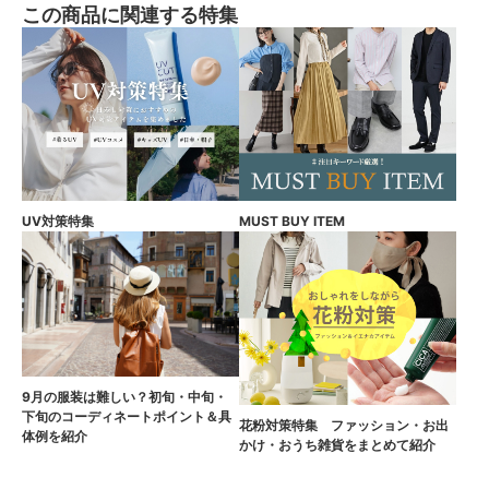
この商品に関連する特集
UV対策特集
MUST BUY ITEM
9月の服装は難しい？初旬・中旬・
下旬のコーディネートポイント＆具
花粉対策特集 ファッション・お出
体例を紹介
かけ・おうち雑貨をまとめて紹介