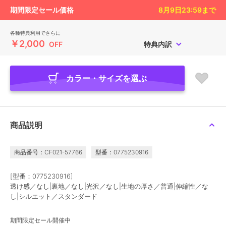
期間限定セール価格
8月9日23:59
まで
各種特典利用でさらに
￥2,000
OFF
特典内訳
カラー・サイズを選ぶ
商品説明
商品番号：CF021-57766
型番：0775230916
[型番：0775230916]
透け感／なし|裏地／なし|光沢／なし|生地の厚さ／普通|伸縮性／な
し|シルエット／スタンダード
期間限定セール開催中