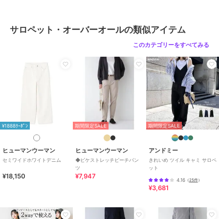
サロペット・オーバーオールの類似アイテム
このカテゴリーをすべてみる
¥1888ｸｰﾎﾟﾝ
期間限定SALE
期間限定SALE
ヒューマンウーマン
ヒューマンウーマン
アンドミー
セミワイドホワイトデニム
◆ピケストレッチピーチパン
きれいめ ツイル キャミ サロペ
ツ
ット
¥18,150
¥7,947
4.16
（
25件
）
¥3,681