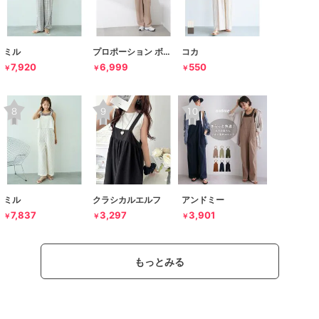
ミル
プロポーション ボディドレッシング
コカ
7,920
6,999
550
￥
￥
￥
ミル
クラシカルエルフ
アンドミー
7,837
3,297
3,901
￥
￥
￥
もっとみる