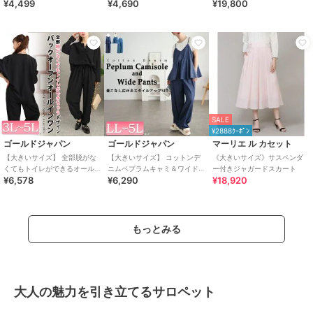
¥4,499
¥4,690
¥19,800
デニムワンピース 大きいサイ
いサイズ レディース ワンピー
ズ
ス デニム
SALE
¥2888ｸｰﾎﾟﾝ
ゴールドジャパン
ゴールドジャパン
マーリエ ル カセット
【大きいサイズ】 全部脱がな
【大きいサイズ】 コットンデ
《大きいサイズ》サスペンダ
くてもトイレができるオール
ニムペプラムキャミ＆ワイド
ー付きジャガードスカート
¥6,578
¥6,290
¥18,920
インワン 大きいサイズ レディ
パンツ2点セット レディース
ース サロペット
オールインワン
もっとみる
大人の魅力を引き立てるサロペット