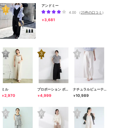
アンドミー
4.00
（
25件の口コミ
）
3,681
￥
ミル
プロポーション ボディドレッシング
ナチュラルビューティーベーシック
2,970
4,999
10,989
￥
￥
￥