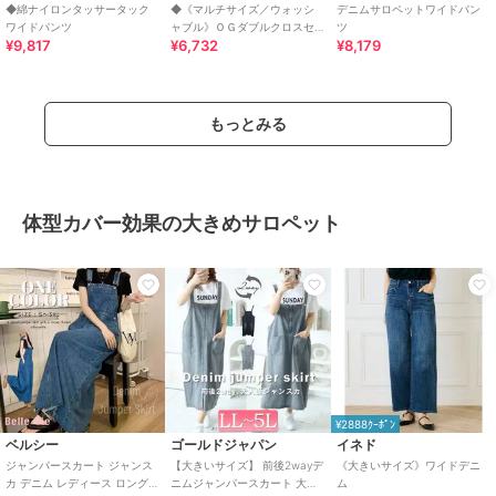
◆綿ナイロンタッサータック
◆《マルチサイズ／ウォッシ
デニムサロペットワイドパン
ワイドパンツ
ャブル》ＯＧダブルクロスセ
ツ
¥9,817
¥6,732
¥8,179
ミワイドパンツ
もっとみる
体型カバー効果の大きめサロペット
¥2888ｸｰﾎﾟﾝ
ベルシー
ゴールドジャパン
イネド
ジャンパースカート ジャンス
【大きいサイズ】 前後2wayデ
《大きいサイズ》ワイドデニ
カ デニム レディース ロング
ニムジャンパースカート 大き
ム