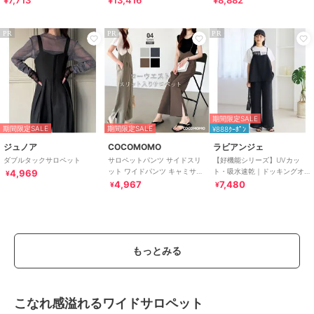
PR
PR
PR
期間限定SALE
期間限定SALE
期間限定SALE
¥888ｸｰﾎﾟﾝ
ジュノア
COCOMOMO
ラビアンジェ
ダブルタックサロペット
サロペットパンツ サイドスリ
【好機能シリーズ】UVカッ
ット ワイドパンツ キャミサロ
ト・吸水速乾｜ドッキングオ
4,969
¥
ペット サロペット パンツ きれ
ールインワン｜360度こなれ見
4,967
7,480
¥
¥
いめ
え/バックスリット
もっとみる
こなれ感溢れるワイドサロペット