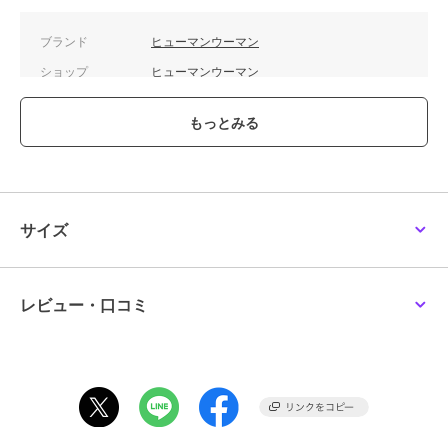
ブランド
ヒューマンウーマン
ショップ
ヒューマンウーマン
商品カテゴリ
オールインワン・サロペット
／
サロペット・オーバーオール
性別タイプ
レディース
オールインワン・サロペット
／
サロペット・オーバーオール
カラー
インディゴ、ワンウォッシュ
サイズ
サイズ
Ｓ,Ｍ,Ｌ
素材
-
レビュー・口コミ
商品のお取り扱い方法
原産国
中国製