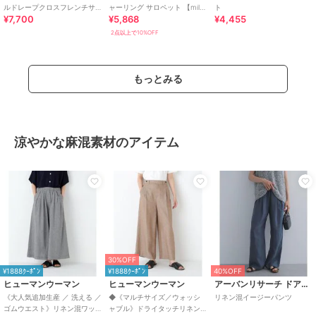
ルドレープクロスフレンチサ
ャーリング サロペット 【mil/
ト
¥7,700
¥5,868
¥4,455
ロペット
ミル】
2点以上で10%OFF
もっとみる
涼やかな麻混素材のアイテム
30%OFF
¥1888ｸｰﾎﾟﾝ
¥1888ｸｰﾎﾟﾝ
40%OFF
ヒューマンウーマン
ヒューマンウーマン
アーバンリサーチ ドアーズ
《大人気追加生産 ／ 洗える ／
◆《マルチサイズ／ウォッシ
リネン混イージーパンツ
ゴムウエスト》リネン混ワッ
ャブル》ドライタッチリネン