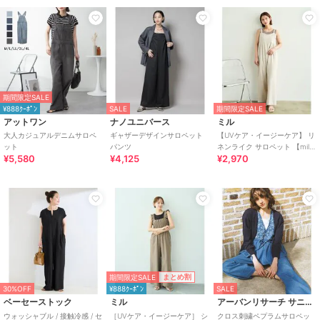
期間限定SALE
¥888ｸｰﾎﾟﾝ
SALE
期間限定SALE
アットワン
ナノユニバース
ミル
大人カジュアルデニムサロペ
ギャザーデザインサロペット
【UVケア・イージーケア】 リ
ット
パンツ
ネンライク サロペット 【mil/
¥5,580
¥4,125
¥2,970
ミル】
期間限定SALE
まとめ割
30%OFF
¥888ｸｰﾎﾟﾝ
SALE
ベーセーストック
ミル
アーバンリサーチ サニーレーベル
ウォッシャブル / 接触冷感 / セ
［UVケア・イージーケア］ シ
クロス刺繍ペプラムサロペッ