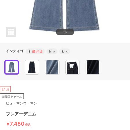
1/5
インディゴ
Ｓ
残り1点
Ｍ
×
Ｌ
×
SALE
期間限定セール
ヒューマンウーマン
フレアーデニム
7,480
￥
税込