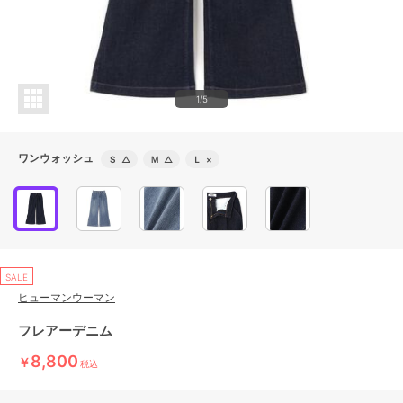
1/5
ワンウォッシュ
Ｓ
△
Ｍ
△
Ｌ
×
SALE
ヒューマンウーマン
フレアーデニム
8,800
￥
税込