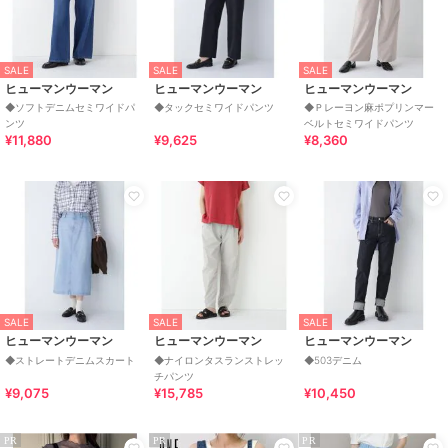
SALE
SALE
SALE
ヒューマンウーマン
ヒューマンウーマン
ヒューマンウーマン
◆ソフトデニムセミワイドパ
◆タックセミワイドパンツ
◆Ｐレーヨン麻ポプリンマー
ンツ
ベルトセミワイドパンツ
¥11,880
¥9,625
¥8,360
SALE
SALE
SALE
ヒューマンウーマン
ヒューマンウーマン
ヒューマンウーマン
◆ストレートデニムスカート
◆ナイロンタスランストレッ
◆503デニム
チパンツ
¥9,075
¥15,785
¥10,450
PR
PR
PR