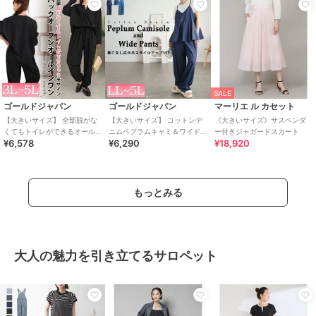
SALE
ゴールドジャパン
ゴールドジャパン
マーリエ ル カセット
【大きいサイズ】 全部脱がな
【大きいサイズ】 コットンデ
《大きいサイズ》サスペンダ
くてもトイレができるオール
ニムペプラムキャミ＆ワイド
ー付きジャガードスカート
¥6,578
¥6,290
¥18,920
インワン 大きいサイズ レディ
パンツ2点セット レディース
ース サロペット
オールインワン
もっとみる
大人の魅力を引き立てるサロペット