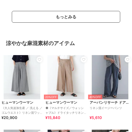
もっとみる
涼やかな麻混素材のアイテム
20%OFF
40%OFF
ヒューマンウーマン
ヒューマンウーマン
アーバンリサーチ ドアーズ
《大人気追加生産 ／ 洗える ／
◆《マルチサイズ／ウォッシ
リネン混イージーパンツ
ゴムウエスト》リネン混ワッ
ャブル》ドライタッチリネン
¥20,900
¥15,840
¥5,610
シャータック
混ガウチョパン