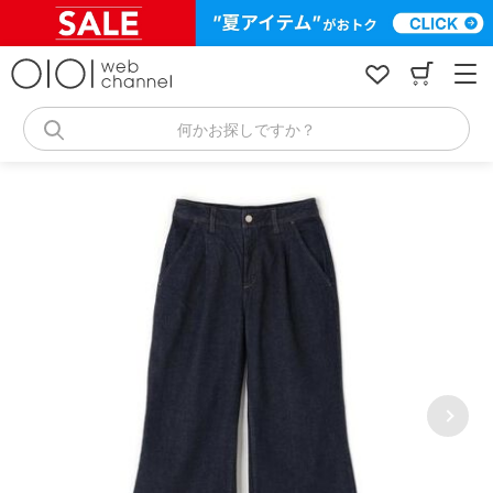
コ
ン
テ
ン
ツ
へ
何かお探しですか？
ス
キ
ッ
プ