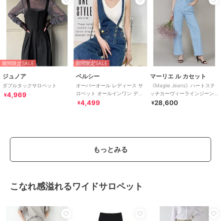
期間限定SALE
期間限定SALE
ジュノア
ベルシー
マーリエ ル カセット
ダブルタックサロペット
オーバーオール レディース サ
《Maglie Jeans》ハートステ
ロペット オールインワン デニ
ッチカーヴィーラインジーン
4,969
¥
ムサロペット アシメショルダ
ズ
4,499
28,600
¥
¥
ー
もっとみる
こなれ感溢れるワイドサロペット