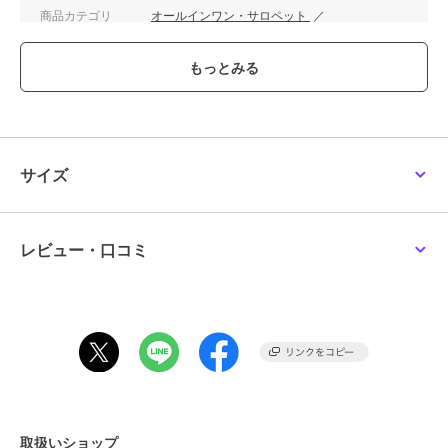
商品カテゴリ
オールインワン・サロペット
／
サロペット・オーバーオール
性別タイプ
レディース
オールインワン・サロペット
／
サロペット・オーバーオール
カラー
インディゴ、ワンウォッシュ
サイズ
Ｓ,Ｍ,Ｌ
サイズ
素材
-
商品のお取り扱い方法
レビュー・口コミ
原産国
中国製
取扱いショップ