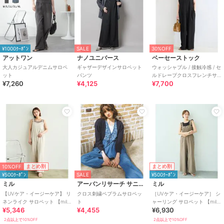
¥1000ｸｰﾎﾟﾝ
SALE
30%OFF
アットワン
ナノユニバース
ベーセーストック
大人カジュアルデニムサロペ
ギャザーデザインサロペット
ウォッシャブル / 接触冷感 / セ
ット
パンツ
ルドレープクロスフレンチサ
¥7,260
¥4,125
¥7,700
ロペット
10%OFF
まとめ割
まとめ割
¥500ｸｰﾎﾟﾝ
SALE
¥500ｸｰﾎﾟﾝ
ミル
アーバンリサーチ サニーレーベル
ミル
【UVケア・イージーケア】 リ
クロス刺繍ペプラムサロペッ
［UVケア・イージーケア］ シ
ネンライク サロペット 【mil/
ト
ャーリング サロペット 【mil/
¥5,346
¥4,455
¥6,930
ミル】
ミル】
2点以上で10%OFF
2点以上で10%OFF