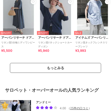
50%OFF
40%OFF
SALE
アーバンリサーチ ドアーズ
アーバンリサーチ ドアーズ
アイテムズ アーバンリサーチ
リネン混5分袖ミディワンピー
リネン混Vネックショートカー
リネン混タックフレンチスリ
ス
ディガン
ーブシャツ
¥5,500
¥5,940
¥3,993
もっとみる
サロペット・オーバーオールの人気ランキング
アンドミー
4.00
（
25件の口コミ
）