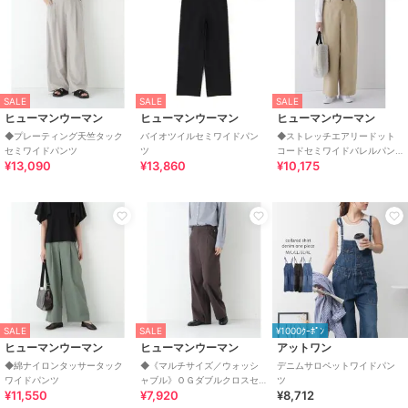
SALE
SALE
SALE
ヒューマンウーマン
ヒューマンウーマン
ヒューマンウーマン
◆プレーティング天竺タック
バイオツイルセミワイドパン
◆ストレッチエアリードット
セミワイドパンツ
ツ
コードセミワイドバレルパン
¥13,090
¥13,860
¥10,175
ツ
SALE
SALE
¥1000ｸｰﾎﾟﾝ
ヒューマンウーマン
ヒューマンウーマン
アットワン
◆綿ナイロンタッサータック
◆《マルチサイズ／ウォッシ
デニムサロペットワイドパン
ワイドパンツ
ャブル》ＯＧダブルクロスセ
ツ
¥11,550
¥7,920
¥8,712
ミワイドパンツ