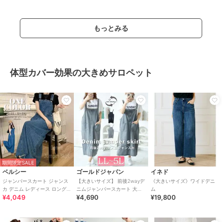
もっとみる
体型カバー効果の大きめサロペット
期間限定SALE
ベルシー
ゴールドジャパン
イネド
ジャンパースカート ジャンス
【大きいサイズ】 前後2wayデ
《大きいサイズ》ワイドデニ
カ デニム レディース ロング
ニムジャンパースカート 大き
ム
¥4,049
¥4,690
¥19,800
デニムワンピース 大きいサイ
いサイズ レディース ワンピー
ズ
ス デニム