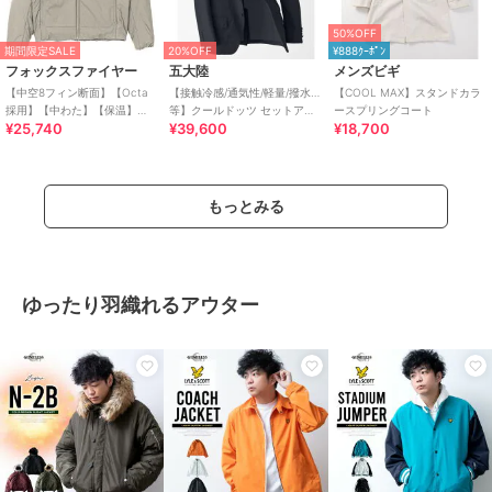
50%OFF
期間限定SALE
20%OFF
¥888ｸｰﾎﾟﾝ
フォックスファイヤー
五大陸
メンズビギ
【中空8フィン断面】【Octa
【接触冷感/通気性/軽量/撥水…
【COOL MAX】スタンドカラ
採用】【中わた】【保温】
等】クールドッツ セットアッ
ースプリングコート
¥25,740
¥39,600
¥18,700
【軽量】オクタアドバンスジ
プジャケット_ヘリンボーンプ
ャケット
リント（25
もっとみる
ゆったり羽織れるアウター