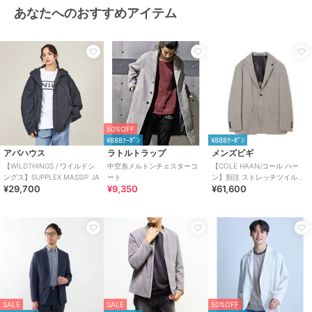
あなたへのおすすめアイテム
50%OFF
¥888ｸｰﾎﾟﾝ
¥888ｸｰﾎﾟﾝ
アバハウス
ラトルトラップ
メンズビギ
【WILDTHINGS / ワイルドシ
中空糸メルトンチェスターコ
【COLE HAAN/コール ハー
ングス】SUPPLEX MASSIF JA
ート
ン】別注 ストレッチツイルジ
¥29,700
¥9,350
¥61,600
ャケット＜2WAYストレッチ＞
SALE
SALE
50%OFF