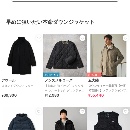
早めに狙いたい本命ダウンジャケット
¥500ｸｰﾎﾟﾝ
20%OFF
アウール
メンズメルローズ
五大陸
スタンドダウンアウター
【TAION/タイオン】ミリタリ
ダウンライナー装着可【仕事
ー クルーネック ダウンジャケ
で着用可】メランジシャンブ
¥69,300
¥12,980
¥55,440
ット
レー スプリングブルゾン(26年
モデル)