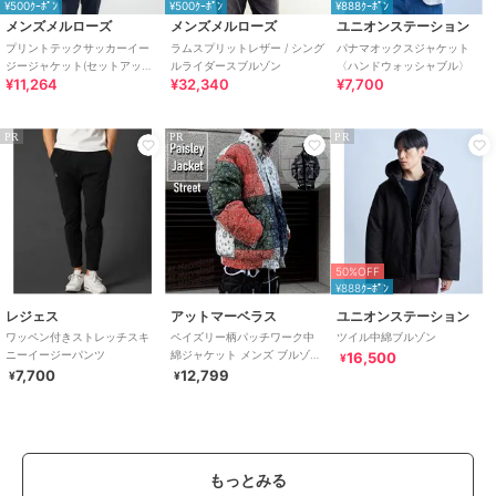
¥500ｸｰﾎﾟﾝ
¥500ｸｰﾎﾟﾝ
¥888ｸｰﾎﾟﾝ
メンズメルローズ
メンズメルローズ
ユニオンステーション
プリントテックサッカーイー
ラムスプリットレザー / シング
パナマオックスジャケット
ジージャケット(セットアップ
ルライダースブルゾン
〈ハンドウォッシャブル〉
¥11,264
¥32,340
¥7,700
可)
PR
PR
PR
50%OFF
¥888ｸｰﾎﾟﾝ
レジェス
アットマーベラス
ユニオンステーション
ワッペン付きストレッチスキ
ペイズリー柄パッチワーク中
ツイル中綿ブルゾン
ニーイージーパンツ
綿ジャケット メンズ ブルゾン
16,500
¥
ストリート ヒップホップ
7,700
12,799
¥
¥
もっとみる