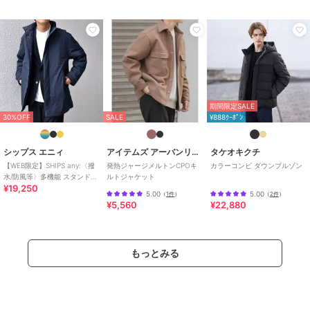
期間限定SALE
30%OFF
SALE
¥888ｸｰﾎﾟﾝ
シップス エニィ
アイテムズ アーバンリサーチ
タケオキクチ
【WEB限定】SHIPS any:〈撥
発熱ジャージメルトンCPOキ
カラーコンビ ダウンブルゾン
水/防風等〉多機能 スタンドカ
ルトジャケット
¥19,250
ラー ダウン ミドル コート 2
5.00
5.00
（
1件
）
（
2件
）
¥5,560
¥22,880
もっとみる