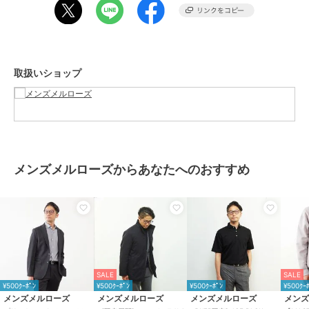
【CLIMASHIELD COMBAT(クライマシールドコンバット) 】
戦地や険しい自然など過酷な環境での使用の為に開発された中綿。
米国製のこの特別な中綿は「Berry Compliant」（米国で国防製品の
素材調達において、国産品使用を義務付ける法律に準拠）を 満たし、
かつ収納力に優れ、耐久性があり、AquaBanの機能によって濡れたり
取扱いショップ
多湿な環境でも保温性を発揮する。
<サイズ表記>
2＝S、3＝M、4＝L
メンズメルローズからあなたへのおすすめ
model:H179 B95 W84 H98 着用サイズ4(L)
ブランド
メンズメルローズ
ショップ
メンズメルローズ
商品カテゴリ
アウター・ジャケット・コート
SALE
SALE
／
ダウンジャケット・ダウンコ
¥500ｸｰﾎﾟﾝ
¥500ｸｰﾎﾟﾝ
¥500ｸｰﾎﾟﾝ
¥500ｸｰ
ート（中綿含む）
メンズメルローズ
メンズメルローズ
メンズメルローズ
メン