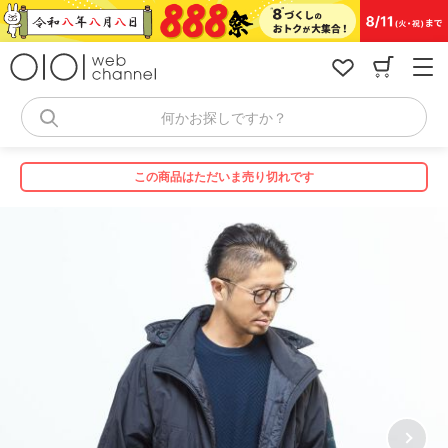
コ
ン
テ
ン
ツ
へ
何かお探しですか？
ス
キ
ッ
この商品はただいま売り切れです
プ