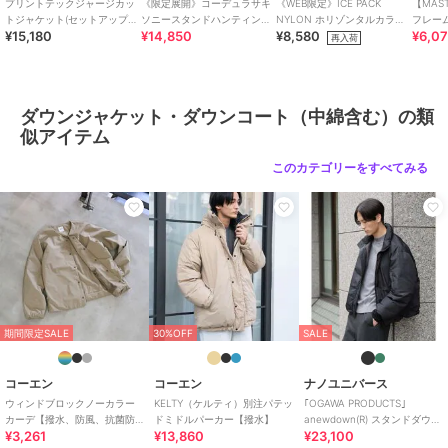
性別タイプ
メンズ
プリントテックジャージカッ
《限定展開》コーデュラサキ
《WEB限定》ICE PACK
【MAS
トジャケット(セットアップ
ソニースタンドハンティング
NYLON ホリゾンタルカラー
フレー
アウター・ジャケット・コート
¥15,180
¥14,850
¥8,580
¥6,0
可)
ジャケット
ポロシャツ | 接触冷感 / 速乾
ー
再入荷
／
ダウンジャケット・ダウンコ
ート（中綿含む）
カラー
01ネイビー
ダウンジャケット・ダウンコート（中綿含む）の類
サイズ
2(S),3(M),4(L)
似アイテム
素材
表地:ナイロン100% 裏地:ナイロン
このカテゴリーをすべてみる
100% 中わた:ポリエステル100%
商品のお取り扱い方法
特徴
アウター・ジャケット・コート
ナイロン
/
ダウン・中綿
/
無地
/
撥水／防水加工
/
フード付き
/
ビジネス
/
カジュアル
ダウンジャケット・ダウンコート
期間限定SALE
30%OFF
SALE
（中綿含む）
ナイロン
/
ダウン・中綿
/
無地
コーエン
コーエン
ナノユニバース
/
撥水／防水加工
/
フード付き
/
ウィンドブロックノーカラー
KELTY（ケルティ）別注パテッ
｢OGAWA PRODUCTS｣
ビジネス
/
カジュアル
カーデ【撥水、防風、抗菌防
ドミドルパーカー【撥水】
anewdown(R) スタンドダウン
¥3,261
¥13,860
¥23,100
臭（中綿）】
難燃性、撥水