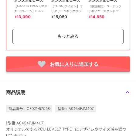
メンズメルローズ
メンズメルローズ
メンズメルローズ
【MASTER FRAME/マス
【TAION/タイオン】ミ
《限定展開》コーデュラ
ターフレーム】CNハイ
リタリー Vネックジップ
サキソニースタンドハン
カウントグログランライ
ダウンコート
ティングジャケット
13,090
15,950
14,850
¥
¥
¥
トパテッドブルゾン
もっとみる
お気に入りに追加する
¥500ｸｰﾎﾟﾝ
メンズメルローズ
【TAION/タイオン】ミ
リタリー クルーネック
ダウンジャケット
12,980
¥
商品説明
商品番号：CF021-57048
型番：A0454FJM407
[型番:A0454FJM407]
オリジナルであるPCU LEVEL7 TYPE1 にデザインやサイズ感を近づ
けたモデル。