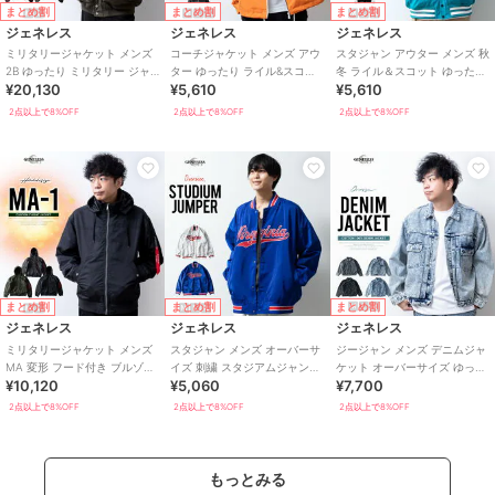
まとめ割
まとめ割
まとめ割
ジェネレス
ジェネレス
ジェネレス
ミリタリージャケット メンズ
コーチジャケット メンズ アウ
スタジャン アウター メンズ 秋
2B ゆったり ミリタリー ジャ
ター ゆったり ライル&スコッ
冬 ライル＆スコット ゆったり
¥20,130
¥5,610
¥5,610
ケット アウター 秋冬
ト ライトアウタ― シャツジャ
スタジアムジャンパー
ケット
2点以上で8%OFF
2点以上で8%OFF
2点以上で8%OFF
まとめ割
まとめ割
まとめ割
ジェネレス
ジェネレス
ジェネレス
ミリタリージャケット メンズ
スタジャン メンズ オーバーサ
ジージャン メンズ デニムジャ
MA 変形 フード付き ブルゾン
イズ 刺繍 スタジアムジャンパ
ケット オーバーサイズ ゆった
¥10,120
¥5,060
¥7,700
ゆったり フライトジャケット
ー ゆったり スタジアムジャケ
り デニム ブルゾン Gジャン
ット
2点以上で8%OFF
2点以上で8%OFF
2点以上で8%OFF
もっとみる