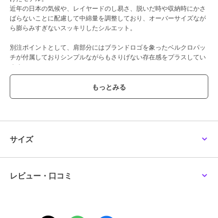
近年の日本の気候や、レイヤードのし易さ、脱いだ時や収納時にかさ
ばらないことに配慮して中綿量を調整しており、オーバーサイズなが
ら膨らみすぎないスッキリしたシルエット。
別注ポイントとして、肩部分にはブランドロゴを象ったベルクロパッ
チが付属しておりシンプルながらもさりげない存在感をプラスしてい
ます。
また、インラインには無いカラー、ネイビーを今期メンズメルローズ
では展開。
カジュアルはもちろん、キレイめなボトムとの合わせもバランスよく
コーディネート可能です。
フードはファスナーでの脱着が可能で、内側のメッシュポケットもフ
ァスナー開閉になっています。
サイズ
・ハリ感のあるCORDURA NYLONに環境配慮型高耐久撥水加工の
CZEREX
・中綿はクライマシールドコンバット
レビュー・口コミ
【CORDURA ×CZEREX】
ハリ感のあるCORDURA NYLONにCZEREX加工。
CZEREXはフッ素化合物を含まない環境配慮型高耐久撥水加工。