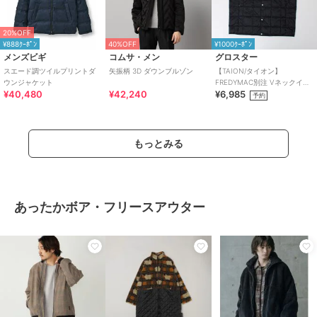
20%OFF
¥888ｸｰﾎﾟﾝ
40%OFF
¥1000ｸｰﾎﾟﾝ
メンズビギ
コムサ・メン
グロスター
スエード調ツイルプリントダ
矢振柄 3D ダウンブルゾン
【TAION/タイオン】
ウンジャケット
FREDYMAC別注 Vネックイン
¥40,480
¥42,240
¥6,985
ナーダウンベスト
予約
もっとみる
あったかボア・フリースアウター