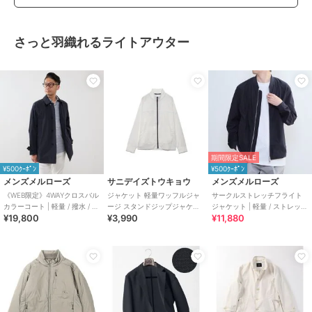
さっと羽織れるライトアウター
期間限定SALE
¥500ｸｰﾎﾟﾝ
¥500ｸｰﾎﾟﾝ
メンズメルローズ
サニデイズトウキョウ
メンズメルローズ
《WEB限定》4WAYクロスバル
ジャケット 軽量ワッフルジャ
サークルストレッチフライト
カラーコート | 軽量 / 撥水 / ス
ージ スタンドジップジャケッ
ジャケット | 軽量 / ストレッチ
¥19,800
¥3,990
¥11,880
トレッチ / 防シワ
トMENS
/ 吸水速乾