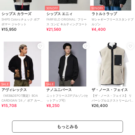
30%OFF
50%OFF
シップス カラーズ
シップス エニィ
ラトルトラップ
SHIPS Colors:チェック ボア
FARFIELD ORIGINAL: フリー
Wシャギーフリーススタンドブ
ボマー ジャケット
ス コンビ キルティングコート
ルゾン
¥15,950
¥21,560
¥4,400
SALE
SALE
アヴィレックス
ナノユニバース
ザ・ノース・フェイス
《WEB&DEPOT限定》BOA
ニットフリースZIPブルゾン(セ
【ザ・ノース・フェイス】 リ
CARDIGAN ’24 ／ ボア カーデ
ットアップ可)
バーシブルエクストリームパ
¥15,708
¥8,250
¥26,400
ィガン ／ AVIREX
イルフリースベスト
もっとみる