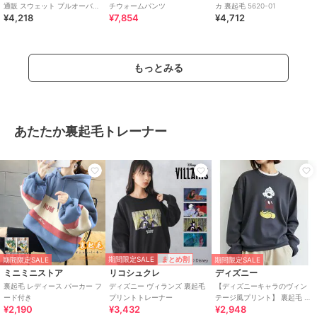
通販 スウェット プルオーバー
チウォームパンツ
カ 裏起毛 5620-01
¥4,218
¥7,854
¥4,712
裏起毛 メンズ レディース
10.0o
もっとみる
あたたか裏起毛トレーナー
期間限定SALE
まとめ割
期間限定SALE
期間限定SALE
ミニミニストア
リコシュクレ
ディズニー
裏起毛 レディース パーカー フ
ディズニー ヴィランズ 裏起毛
【ディズニーキャラのヴィン
ード付き
プリントトレーナー
テージ風プリント】 裏起毛 ス
¥2,190
¥3,432
¥2,948
ウェット トレーナー キャラク