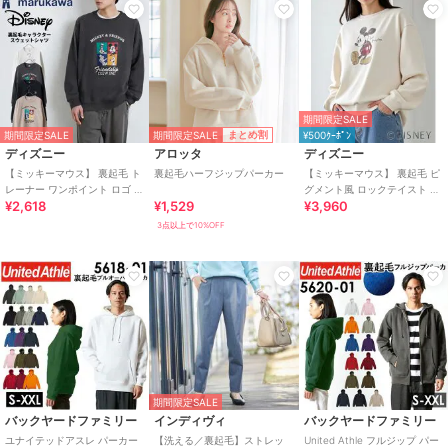
期間限定SALE
期間限定SALE
まとめ割
期間限定SALE
¥500ｸｰﾎﾟﾝ
ディズニー
アロッタ
ディズニー
【ミッキーマウス】 裏起毛 ト
裏起毛ハーフジップパーカー
【ミッキーマウス】 裏起毛 ピ
レーナー ワンポイント ロゴ メ
グメント風 ロックテイスト ス
¥2,618
¥1,529
¥3,960
ンズ レディース
ウェット トレーナー キャラク
ター
3点以上で10%OFF
期間限定SALE
バックヤードファミリー
インディヴィ
バックヤードファミリー
ユナイテッドアスレ パーカー
【洗える／裏起毛】ストレッ
United Athle フルジップ パー