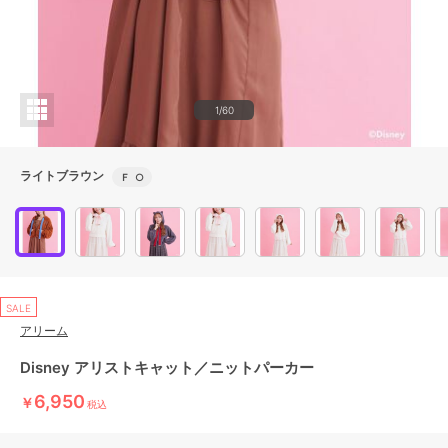
1/60
ライトブラウン
Ｆ
○
SALE
アリーム
Disney アリストキャット／ニットパーカー
6,950
￥
税込