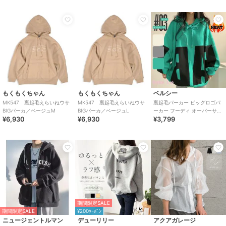
もくもくちゃん
もくもくちゃん
ベルシー
MK547 裏起毛えらいねウサ
MK547 裏起毛えらいねウサ
裏起毛パーカー ビッグロゴパ
BIGパーカ／ベージュM
BIGパーカ／ベージュL
ーカー フーディ オーバーサイ
¥6,930
¥6,930
¥3,799
ズ ストリート 韓国 レディース
期間限定SALE
期間限定SALE
¥200ｸｰﾎﾟﾝ
ニュージェントルマン
デューリリー
アクアガレージ