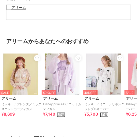
裏地[なし]
ポケット[あり]
※モデル着用画像は、光の当たり具合で色味が違って見える場合がご
ざいます。
※お使いのモニター環境によって商品の色味が違って見える場合がご
アリームからあなたへのおすすめ
ざいます。
ブランド
アリーム
ショップ
アリーム
商品カテゴリ
トップス
／
パーカー
性別タイプ
レディース
SALE
40%OFF
40%OFF
SALE
トップス
／
パーカー
アリーム
アリーム
アリーム
アリ
ミッキー／フレンズ／ミック
Disney princess／ニットカー
ミッキー／ミニー／リボンニ
Disn
カラー
ライトブラウン、オフホワイト、
スニットカーディガン
ディガン
ットプルオーバー
ーバー
ライトグレー
¥8,699
¥7,140
¥5,700
¥6,2
新着
新着
サイズ
Ｆ
素材
ﾅｲﾛﾝ 67% ｱｸﾘﾙ 33%