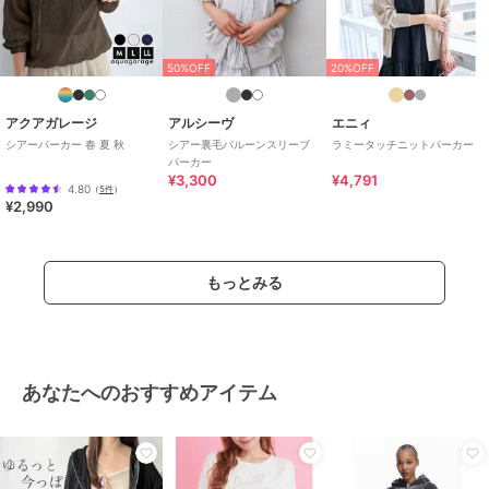
50%OFF
20%OFF
アクアガレージ
アルシーヴ
エニィ
シアーパーカー 春 夏 秋
シアー裏毛バルーンスリーブ
ラミータッチニットパーカー
パーカー
¥3,300
¥4,791
4.80
（
5件
）
¥2,990
もっとみる
あなたへのおすすめアイテム