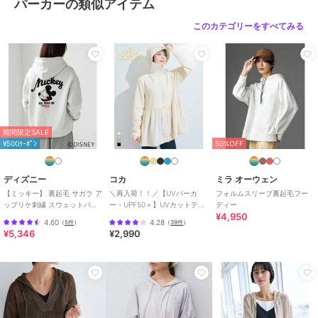
パーカーの類似アイテム
商品のお取り扱い方法
原産国
中国
このカテゴリーをすべてみる
期間限定SALE
¥500ｸｰﾎﾟﾝ
50%OFF
ディズニー
コカ
ミラ オーウェン
【ミッキー】 裏起毛 サガラ ア
＼再入荷！！／【UVパーカ
フォルムスリーブ裏起毛フー
ップリケ刺繍 スウェットパー
ー・UPF50＋】UVカットティ
ディー
¥4,950
カー トレーナー キャラクター
アードパーカー 全4色
4.60
4.28
（
5件
）
（
39件
）
¥5,346
¥2,990