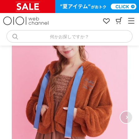
コ
ン
テ
ン
ツ
へ
何かお探しですか？
ス
キ
ッ
プ