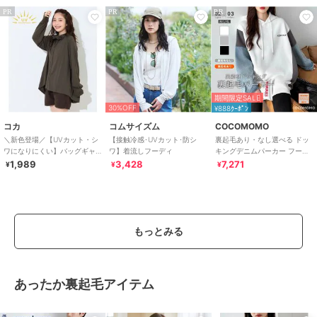
PR
PR
PR
期間限定SALE
30%OFF
¥888ｸｰﾎﾟﾝ
コカ
コムサイズム
COCOMOMO
＼新色登場／【UVカット・シ
【接触冷感･UVカット･防シ
裏起毛あり・なし選べる ドッ
ワになりにくい】バッグギャ
ワ】着流しフーディ
キングデニムパーカー フード
ザーUVパーカー 全4色
付きスウェット オーバーサイ
1,989
3,428
7,271
¥
¥
¥
ズ パーカー
もっとみる
あったか裏起毛アイテム