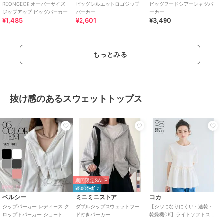
REONCEOK オーバーサイズ
ビッグシルエットロゴジップ
ビッグフードシアーシャツパ
ジップアップ ビッグパーカー
パーカー
ーカー
¥1,485
¥2,601
¥3,490
もっとみる
抜け感のあるスウェットトップス
期間限定SALE
¥500ｸｰﾎﾟﾝ
ベルシー
ミニミニストア
コカ
ジップパーカー レディース ク
ダブルジップスウェットフー
【シワになりにくい・速乾・
ロップドパーカー ショート丈
ド付きパーカー
乾燥機OK】ライトソフトスウ