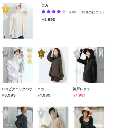
コカ
4.00
（
39件の口コミ
）
2,990
￥
ロペピクニックパサージュ
コカ
神戸レタス
3,993
1,989
1,991
￥
￥
￥