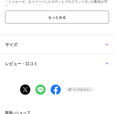
「トゥルーズ」をイメージしたボディとグログランリボンの配色が可
愛い一枚です。
程よい短さの着丈で、ワンピースの上の羽織りとしても、パンツやス
カートの上にトップスとしてもコーディネートしやすいアイテムで
す。
胸元にはおしゃれなカリグラフィでEverybody Wants be a Cat のメ
ッセージを刺繍しました。
サイズ
【素材】
肌触りの良いフワフワしたニット素材を使用しております。
レビュー・口コミ
【お手入れ方法】
ドライクリーニングがおすすめです。
毛玉ができた場合はハサミ等でやさしく取り除いてください。
毛羽が抜け他の衣類に付くことがあります。他の衣類等に付着した毛
羽は、ブラシ等素材を傷めない方法でお取りください。
透け感[なし]
生地の厚さ[普通]
光沢感[なし]
取扱いショップ
伸縮性[あり]