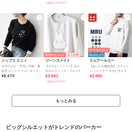
ター
2点以上で10%OFF
期間限定SALE
期間限定SALE
まとめ割
¥500ｸｰﾎﾟﾝ
シップス エニィ
ジーンズメイト
エムアールユー
SHIPS any:〈手洗い可能〉裏
【miffy/ミッフィー】Dick
【あったか裏起毛】 スウェッ
起毛 ビジュー クルーネック コ
Bruna ディック・ブルーナ オ
ト トレーナー 大きいサイズ
¥8,470
¥3,842
¥3,960
ンパクト プルオーバー
リジナルデザイン 裏起毛クル
ー
2点以上で5%OFF
もっとみる
ビッグシルエットがトレンドのパーカー