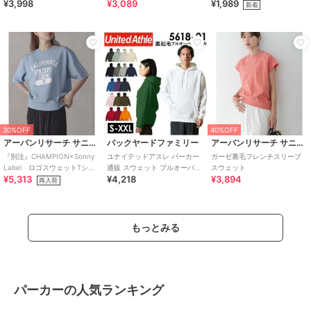
¥3,998
¥3,089
¥1,989
ジップアップ スウェット 春秋
ェットウエストギャザー切替
新着
韓国
トップス 全2色
30%OFF
40%OFF
アーバンリサーチ サニーレーベル
バックヤードファミリー
アーバンリサーチ サニーレーベル
『別注』CHAMPION×Sonny
ユナイテッドアスレ パーカー
ガーゼ裏毛フレンチスリーブ
Label ロゴスウェットTシャ
通販 スウェット プルオーバー
スウェット
¥5,313
¥4,218
¥3,894
ツ
裏起毛 メンズ レディース
再入荷
10.0o
もっとみる
パーカーの人気ランキング