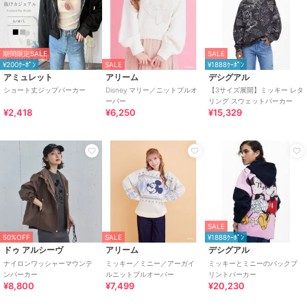
期間限定SALE
SALE
¥200ｸｰﾎﾟﾝ
SALE
¥1888ｸｰﾎﾟﾝ
アミュレット
アリーム
デシグアル
ショート丈ジップパーカー
Disney マリー／ニットプルオ
【3サイズ展開】ミッキー レタ
ーバー
リング スウェットパーカー
¥2,418
¥6,250
¥15,329
SALE
50%OFF
SALE
¥1888ｸｰﾎﾟﾝ
ドゥ アルシーヴ
アリーム
デシグアル
ナイロンワッシャーマウンテ
ミッキー／ミニー／アーガイ
ミッキーとミニーのバックプ
ンパーカー
ルニットプルオーバー
リントパーカー
¥8,800
¥7,499
¥20,230