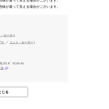
色味が違って見える場合がございます。
色味が違って見える場合がございます。
ト・セーター
プス
／
ニット・セーター
)
% 毛 6% ﾎ゜ﾘｴｽﾃﾙ 4%
方法
とじる