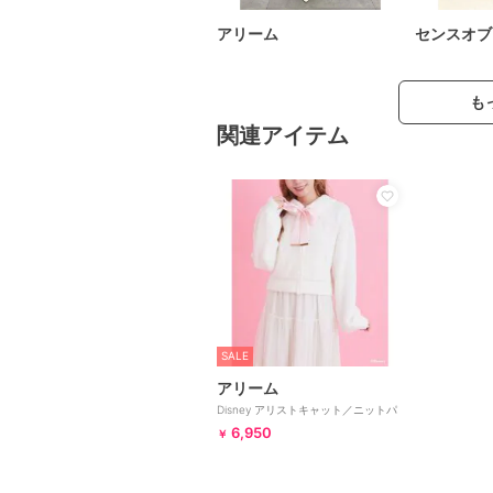
アリーム
センスオブ
も
関連アイテム
SALE
アリーム
Disney アリストキャット／ニットパ
ーカー
6,950
￥