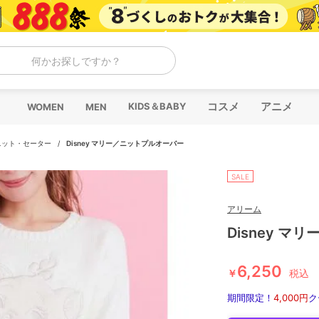
何かお探しですか？
コスメ
アニメ
KIDS＆BABY
WOMEN
MEN
ニット・セーター
/
Disney マリー／ニットプルオーバー
SALE
アリーム
Disney 
6,250
￥
税込
期間限定！
4,000円
ク