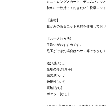
ミニ～ロングスカート、デニムパンツ
秋冬に一枚持っておきたい主役級ニッ
【素材】
暖かみのあるニット素材を使用してお
【お手入れ方法】
手洗いがおすすめです。
毛玉ができた場合はハサミ等でやさし
透け感[なし]
生地の厚さ[厚手]
光沢感[なし]
伸縮性[あり]
裏地[なし]
ポケット[なし]