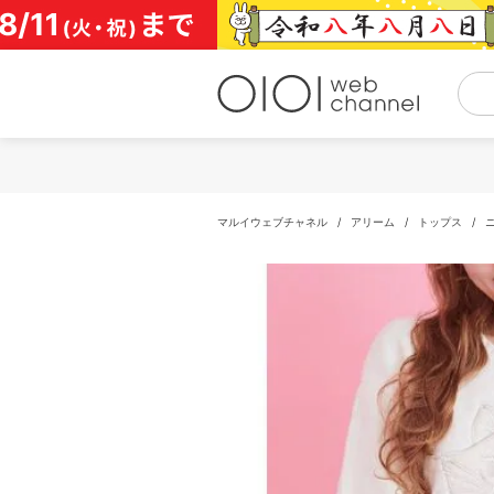
コ
ン
テ
ン
ツ
へ
ス
キ
ッ
プ
マルイウェブチャネル
/
アリーム
/
トップス
/