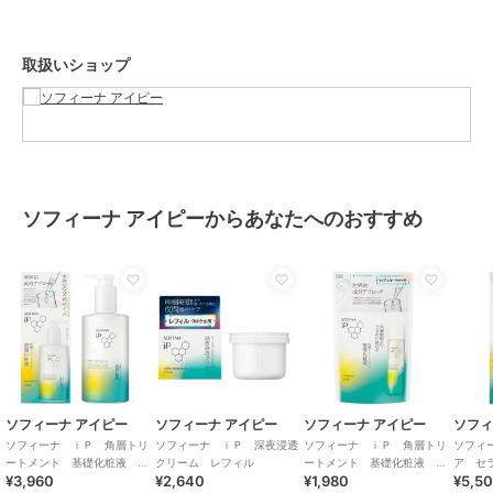
特徴
スキンケア
保湿
取扱いショップ
化粧水
保湿
ソフィーナ アイピーからあなたへのおすすめ
ソフィーナ アイピー
ソフィーナ アイピー
ソフィーナ アイピー
ソフィ
ソフィーナ ｉＰ 角層トリ
ソフィーナ ｉＰ 深夜浸透
ソフィーナ ｉＰ 角層トリ
ソフィ
ートメント 基礎化粧液 ポ
クリーム レフィル
ートメント 基礎化粧液 レ
ア セ
¥3,960
¥2,640
¥1,980
¥5,5
ンプタイプ ３２０ＭＬ
フィル
９０Ｇ