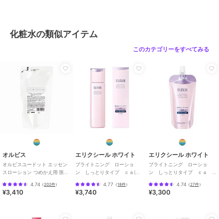
化粧水の類似アイテム
このカテゴリーをすべてみる
オルビス
エリクシール ホワイト
エリクシール ホワイト
オルビスユードット エッセン
ブライトニング ローショ
ブライトニング ローショ
スローション つめかえ用 医薬
ン しっとりタイプ ｃａ(医
ン しっとりタイプ ｃａ
部外品
薬部外品)
（つめかえ用）医薬部外品
4.74
4.77
4.74
（
202件
）
（
18件
）
（
27件
）
¥3,410
¥3,740
¥3,300