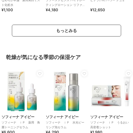
ト化粧水
ティングローション リファイ
¥1,100
¥4,180
¥12,650
ンド
もっとみる
乾燥が気になる季節の保湿ケア
ソフィーナ アイピー
ソフィーナ アイピー
ソフィーナ アイピー
ソフィーナ ｉＰ 薬用 角
ソフィーナ ｉＰ 水光ピー
ソフィーナ ｉＰ うるおい
層トーニングセラム
リング泡セラム
高密着ショット
¥6,600
¥4,290
¥1,980