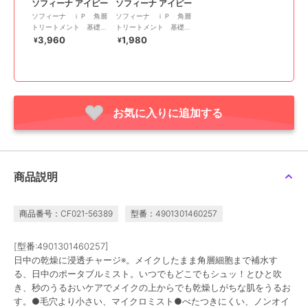
ソフィーナ アイピー
ソフィーナ アイピー
ソフィーナ ｉＰ 角層
ソフィーナ ｉＰ 角層
トリートメント 基礎化
トリートメント 基礎化
粧液 ポンプタイプ ３
粧液 レフィル
3,960
1,980
¥
¥
２０ＭＬ
お気に入りに追加する
商品説明
商品番号：CF021-56389
型番：4901301460257
[型番:4901301460257]
日中の乾燥に浸透チャージ※。メイクしたまま角層細胞まで補水す
る、日中のポータブルミスト。いつでもどこでもシュッ！とひと吹
き、秒のうるおいケアでメイクの上からでも乾燥しがちな肌をうるお
す。●毛穴より小さい、マイクロミスト●べたつきにくい、ノンオイ