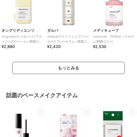
オングリディエンツ
ダルバ
メディキューブ
Ongredients スキンバリアカ
d'Albaホワイトトリュフファー
medicube PDRNピンクセラ
ーミングローション(韓国コス
ストスプレーセラム（韓国コ
ム(韓国コスメ)
¥2,880
¥2,420
¥2,530
メ)
スメ）
もっとみる
話題のベースメイクアイテム