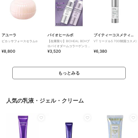
アユーラ
バイオヒールボ
ブイティーコスメティクス
ビカッサフォースセラムα
【在庫限り】BIOHEAL BOHプ
VT リードルS 700(韓国コスメ)
ロバイオダームコラーゲンリ
¥8,800
¥3,520
¥6,380
モデリングブースターSP(韓国
コスメ)
もっとみる
人気の乳液・ジェル・クリーム