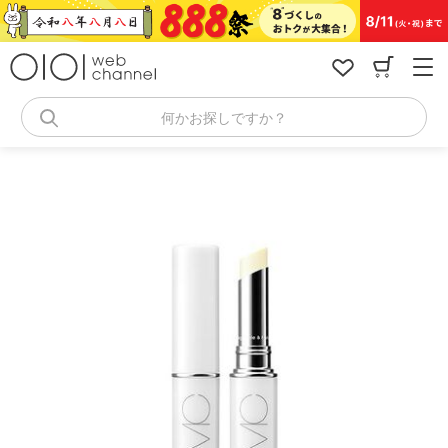
コ
ン
テ
ン
ツ
へ
何かお探しですか？
ス
キ
ッ
プ