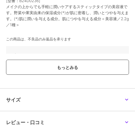
[型番：B24D0236]
メイクの上からでも手軽に潤いケアするスティックタイプの美容液で
す。野菜や果実由来の保湿成分(*)が肌に密着し、潤いとつやを与えま
す。(*)肌に潤いを与える成分。肌につやを与える成分＜美容液／2.2g
／1種＞
この商品は、不良品のみ返品を承ります
ブランド
エムアイエムシー
ショップ
エムアイエムシー
商品カテゴリ
スキンケア
／
美容液・オイル
性別タイプ
レディース
スキンケア
／
美容液・オイル
カラー
-
サイズ
サイズ
-
素材
-
レビュー・口コミ
商品のお取り扱い方法
原産国
-