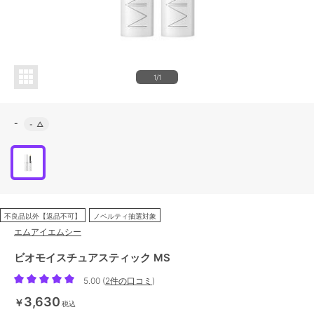
1/1
-
-
△
不良品以外【返品不可】
ノベルティ抽選対象
エムアイエムシー
ビオモイスチュアスティック MS
5.00
(
2件の口コミ
)
3,630
￥
税込