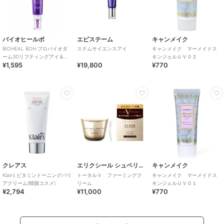
バイオヒールボ
エピステーム
キャンメイク
BIOHEAL BOH プロバイオダ
ステムサイエンスアイ
キャンメイク マーメイドス
ーム3Dリフティングアイ＆リ
キンジェルＵＶ０２
¥1,595
¥19,800
¥770
ンクルクリーム(韓国コスメ)
クレアス
エリクシール シュペリエル
キャンメイク
Klairs ビタミントーニングバリ
トータルＶ ファーミングク
キャンメイク マーメイドス
アクリーム(韓国コスメ)
リーム
キンジェルＵＶ０１
¥2,794
¥11,000
¥770