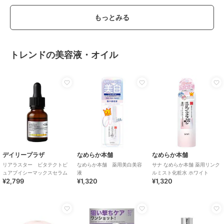
もっとみる
トレンドの美容液・オイル
デイリープラザ
なめらか本舗
なめらか本舗
リアラスター ビタテクトピ
なめらか本舗 薬用美白美容
サナ なめらか本舗 薬用リンク
ュアブイシーマックスセラム
液
ルミスト化粧水 ホワイト
¥2,799
¥1,320
¥1,320