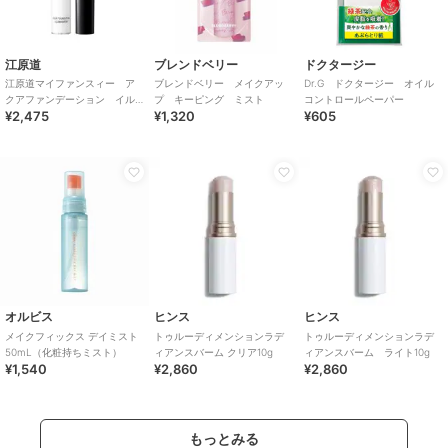
江原道
ブレンドベリー
ドクタージー
江原道マイファンスィー ア
ブレンドベリー メイクアッ
Dr.G ドクタージー オイル
クアファンデーション イル
プ キーピング ミスト
コントロールペーパー
¥2,475
¥1,320
¥605
ミネーターIL00（ホワイト）
オルビス
ヒンス
ヒンス
メイクフィックス デイミスト
トゥルーディメンションラデ
トゥルーディメンションラデ
50mL（化粧持ちミスト）
ィアンスバーム クリア10g
ィアンスバーム ライト10g
¥1,540
¥2,860
¥2,860
もっとみる