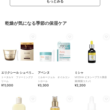
もっとみる
乾燥が気になる季節の保湿ケア
エリクシール シュペリエル
アベンヌ
ミシャ
トータルＶ ファーミングク
ミルキージェル オイルコン
MISSHA ビタシープラス美容
リーム
トロール
液(韓国コスメ)
¥11,000
¥3,300
¥2,200