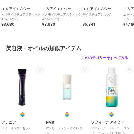
エムアイエムシー
エムアイエムシー
エムアイエムシー
エム
ビオモイスチュアスティック
ビオモイスチュアスティック
モイスチュアシルクA
エッセ
AC＆UV(01)
AC＆UV(02)
ーム
¥3,630
¥3,630
¥5,841
¥4,18
美容液・オイルの類似アイテム
このカテゴリーをすべてみる
アテニア
RMK
ソフィーナ アイピー
アイ リンクルセラム
Wトリートメントオイル クー
ソフィーナ ｉＰ ベースケ
ル
ア セラム＜土台美容液＞