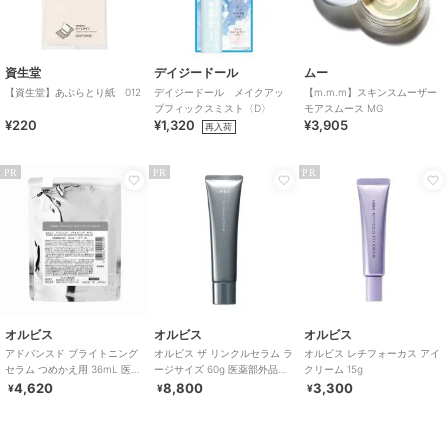
資生堂
デイジードール
ムー
【資生堂】あぶらとり紙 012
デイジードール メイクアッ
【m.m.m】スキンスムーザー
プフィックスミスト〈D〉
モアスムース MG
¥220
¥1,320
¥3,905
再入荷
PR
PR
PR
オルビス
オルビス
オルビス
アドバンスド ブライトニング
オルビス ザ リンクルセラム ラ
オルビス レチフォーカス アイ
セラム つめかえ用 36mL 医薬
ージサイズ 60g 医薬部外品
クリーム 15g
部外品
（シワ改善美容液）
4,620
8,800
3,300
¥
¥
¥