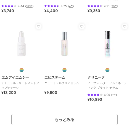
レフィル１８０Ｇ
4.44
4.75
4.91
（
133件
）
（
4件
）
（
73件
）
¥3,740
¥4,400
¥9,350
エムアイエムシー
エピステーム
クリニーク
ナチュラルトリートメントア
ニュートラルクリアセラム
イーブン ベター イルミネーテ
ップチャージ
ィング ブライト セラム
¥13,200
¥9,900
4.00
（
1件
）
¥10,890
もっとみる