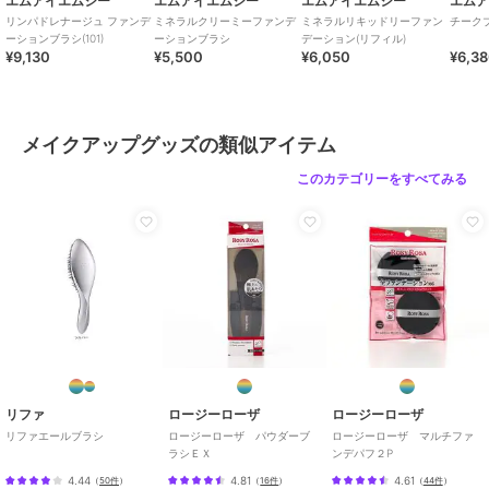
エムアイエムシー
エムアイエムシー
エムアイエムシー
エム
リンパドレナージュ ファンデ
ミネラルクリーミーファンデ
ミネラルリキッドリーファン
チークブ
ーションブラシ(101)
ーションブラシ
デーション(リフィル)
¥9,130
¥5,500
¥6,050
¥6,3
メイクアップグッズの類似アイテム
このカテゴリーをすべてみる
リファ
ロージーローザ
ロージーローザ
リファエールブラシ
ロージーローザ パウダーブ
ロージーローザ マルチファ
ラシＥＸ
ンデパフ２P
4.44
4.81
4.61
（
50件
）
（
16件
）
（
44件
）