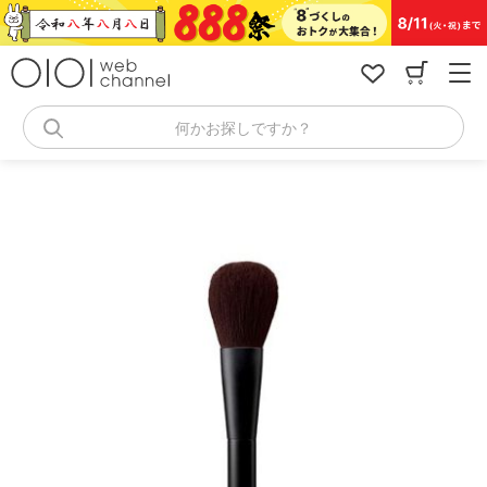
コ
ン
テ
ン
ツ
へ
何かお探しですか？
ス
キ
ッ
プ