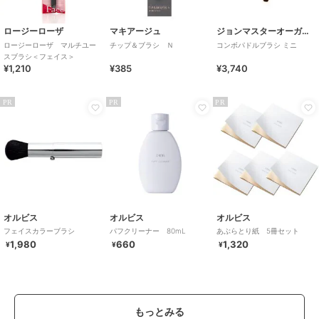
ロージーローザ
マキアージュ
ジョンマスターオーガニック
ロージーローザ マルチユー
チップ＆ブラシ Ｎ
コンボパドルブラシ ミニ
スブラシ＜フェイス＞
¥1,210
¥385
¥3,740
PR
PR
PR
オルビス
オルビス
オルビス
フェイスカラーブラシ
パフクリーナー 80mL
あぶらとり紙 5冊セット
1,980
660
1,320
¥
¥
¥
もっとみる