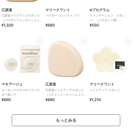
江原道
マリークワント
dプログラム
江原道メイクアップスポンジ
パウダー コンパクト パフ
ファンデーション スポン
（パウダーファンデーション
ジ （パウダリー用）
¥1,320
¥660
¥550
用）
マキアージュ
江原道
マリークワント
エッセンスグロウキープパウ
江原道メイクアップスポンジ
メイクアップ スポンジ
ダー用パフ
（リクイッド／クリームファ
¥660
¥880
¥1,210
ンデーション用）
もっとみる