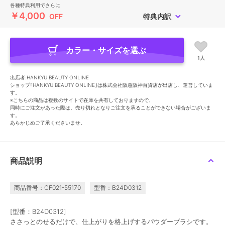
各種特典利用でさらに
￥4,000
OFF
特典内訳
カラー・サイズを選ぶ
1人
出店者:HANKYU BEAUTY ONLINE
ショップ｢HANKYU BEAUTY ONLINE｣は株式会社阪急阪神百貨店が出店し、運営していま
す。
※こちらの商品は複数のサイトで在庫を共有しておりますので、
同時にご注文があった際は、売り切れとなりご注文を承ることができない場合がございま
す。
あらかじめご了承くださいませ。
商品説明
商品番号：CF021-55170
型番：B24D0312
[型番：B24D0312]
ささっとのせるだけで、仕上がりを格上げするパウダーブラシです。