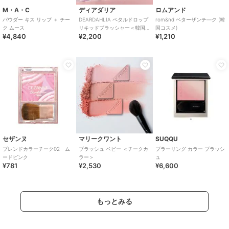
M・A・C
ディアダリア
ロムアンド
パウダー キス リップ ＋ チー
DEARDAHLIA ペタルドロップ
rom&nd ベターザンチ―ク (韓
ク ムース
リキッドブラッシャー＜韓国
国コスメ)
¥4,840
¥2,200
¥1,210
コスメ＞
セザンヌ
マリークワント
SUQQU
ブレンドカラーチーク02 ム
ブラッシュ ベビー ＜チークカ
ブラーリング カラー ブラッシ
ードピンク
ラー＞
ュ
¥781
¥2,530
¥6,600
もっとみる