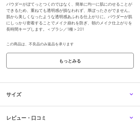
パウダーがぼてっとつくのではなく、簡単に均一に肌にのせることが
できるため、重ねても透明感が損なわれず、厚ぼったさがでません。
肌から美しくなったような透明感あふれる仕上がりに。パウダーが肌
にしっかり密着することでメイク崩れを防ぎ、朝のメイク仕上がりを
長時間キープします。＜ブラシ／1種＞201
この商品は、不良品のみ返品を承ります
ブランド
エムアイエムシー
ショップ
エムアイエムシー
商品カテゴリ
すべてのメイクアップグッズ
／
メイクアップグッズ
サイズ
性別タイプ
レディース
すべてのメイクアップグッズ
／
メイクアップグッズ
カラー
-
レビュー・口コミ
サイズ
-
素材
-