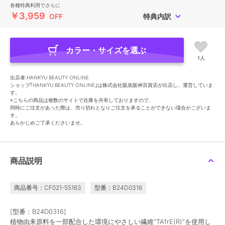
各種特典利用でさらに
￥3,959
OFF
特典内訳
カラー・サイズを選ぶ
1人
出店者:HANKYU BEAUTY ONLINE
ショップ｢HANKYU BEAUTY ONLINE｣は株式会社阪急阪神百貨店が出店し、運営していま
す。
※こちらの商品は複数のサイトで在庫を共有しておりますので、
同時にご注文があった際は、売り切れとなりご注文を承ることができない場合がございま
す。
あらかじめご了承くださいませ。
商品説明
商品番号：CF021-55163
型番：B24D0316
[型番：B24D0316]
植物由来原料を一部配合した環境にやさしい繊維“TAfrE(R)”を使用し