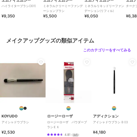
エムアイエムシー
エムアイエムシー
エムアイエムシー
エム
ハイライターブラシ(301)
ミネラルクリーミーファンデ
ミネラルリキッドリーファン
チークブ
ーションブラシ
デーション(リフィル)
¥9,350
¥5,500
¥6,050
¥6,3
メイクアップグッズの類似アイテム
このカテゴリーをすべてみる
KOYUDO
ロージーローザ
アディクション
アイシャドウブラシ
ロージーローザ パウダーブ
アイシャドウブラシ B 03
ラシＥＸ
¥2,530
¥4,180
4.81
（
16件
）