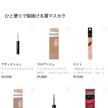
ひと塗りで垢抜ける眉マスカラ
アディクション
マキアージュ
ケイト
ザ アイブロウマスカラ マイク
アイブロウカラーマスカラ
【限定品】ケイト グリッタ
ロ
BR302 （ナチュラルブラウ
ーブロウマスカラ ＧＤ－１
¥3,630
¥1,980
¥1,540
ン）