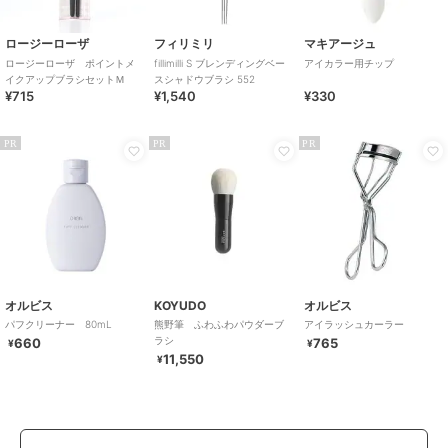
ロージーローザ
フィリミリ
マキアージュ
ロージーローザ ポイントメ
fillimilli S ブレンディングベー
アイカラー用チップ
イクアップブラシセットＭ
スシャドウブラシ 552
¥715
¥1,540
¥330
PR
PR
PR
オルビス
KOYUDO
オルビス
パフクリーナー 80mL
熊野筆 ふわふわパウダーブ
アイラッシュカーラー
ラシ
660
765
¥
¥
11,550
¥