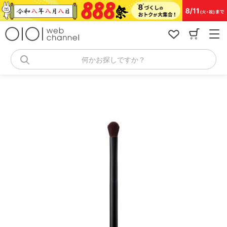
コ
ン
テ
ン
ツ
へ
何かお探しですか？
ス
キ
ッ
プ