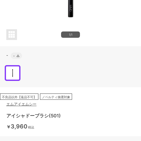
1/1
-
-
△
不良品以外【返品不可】
ノベルティ抽選対象
エムアイエムシー
アイシャドーブラシ(501)
3,960
￥
税込