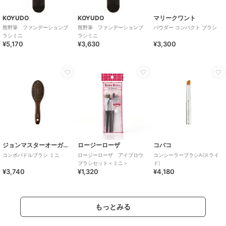
KOYUDO
KOYUDO
マリークワント
熊野筆 ファンデーションブ
熊野筆 ファンデーションブ
パウダー コンパクト ブラシ
ラシミニ
ラシミニ
¥5,170
¥3,630
¥3,300
ジョンマスターオーガニック
ロージーローザ
コバコ
コンボパドルブラシ ミニ
ロージーローザ アイブロウ
コンシーラーブラシA(スライ
ブラシセット＜ミニ＞
ド)
¥3,740
¥1,320
¥4,180
もっとみる