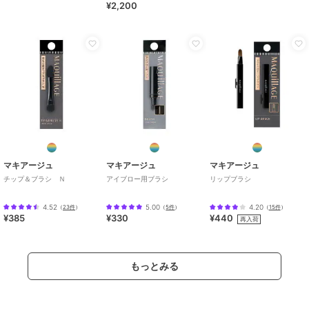
¥2,200
マキアージュ
マキアージュ
マキアージュ
チップ＆ブラシ Ｎ
アイブロー用ブラシ
リップブラシ
4.52
5.00
4.20
（
23件
）
（
5件
）
（
15件
）
¥385
¥330
¥440
再入荷
もっとみる