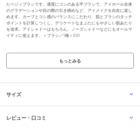
たベジィブラシです。適度にコシのある平ブラシで、アイホール全体
のグラデーションや目の際の引き締めなど、アイメイクを自在に楽し
めます。カーブとコシ感のバランスにこだわり、肌とブラシのタッチ
ポイントを計算しつくし、デリケートなまぶたにもやさしい肌あたり
を追求。アイシャドーはもちろん、ノーズシャドーなどにもオールマ
イティに使えます。＜ブラシ／1種＞501
この商品は、不良品のみ返品を承ります
ブランド
エムアイエムシー
ショップ
エムアイエムシー
商品カテゴリ
すべてのメイクアップグッズ
／
メイクアップグッズ
サイズ
性別タイプ
レディース
すべてのメイクアップグッズ
／
メイクアップグッズ
レビュー・口コミ
カラー
-
サイズ
-