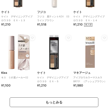
ケイト
フジコ
ケイト
ケイト デザイニングアイブ
フジコ 眉ティントADV 03
ケイト デザイニングアイブ
ロウ３Ｄ ＥＸ－１３
ライトブラウン
ロウ３Ｄ ＥＸ－１４
¥1,210
¥1,518
¥1,210
再入荷
Kiss
ケイト
マキアージュ
キス うす眉メーカー02
ケイト デザイニングアイブ
アイブロウカラーマスカラ
ロウ３Ｄ ＥＸ－５
BR701 （アッシュブラウン）
¥1,100
¥1,210
¥1,980
もっとみる