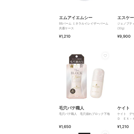
エムアイエムシー
エスケー
BBバーム ミネラルイレイザーバーム
ジェノプティ
共通ケース
(30g)
¥1,210
¥9,900
毛穴パテ職人
ケイト
毛穴パテ職人 毛穴崩れブロック下地
ケイト デ
Ｄ ＥＸ－
¥1,650
¥1,210