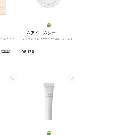
エムアイエムシー
ピュアアイ
ミネラルイレイザーバーム(リフィル)
（
28件
）
¥5,170