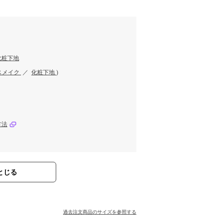
す
化粧下地
スメイク
／
化粧下地
)
方法
とじる
過去注文商品のサイズを参照する