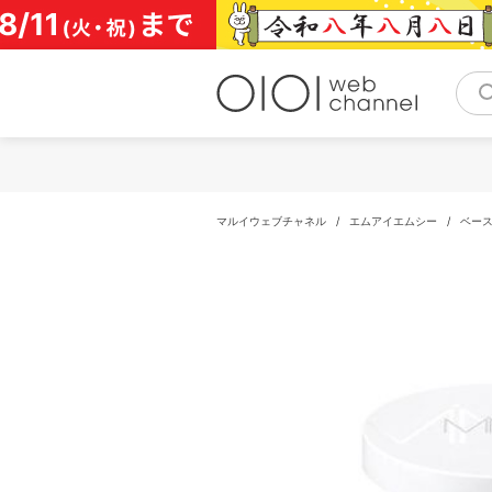
コ
ン
テ
ン
ツ
へ
ス
キ
ッ
プ
マルイウェブチャネル
/
エムアイエムシー
/
ベー