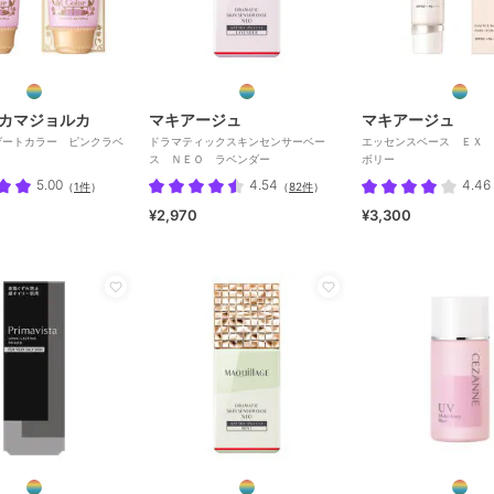
カマジョルカ
マキアージュ
マキアージュ
ゲートカラー ピンクラベ
ドラマティックスキンセンサーベー
エッセンスベース ＥＸ 
ス ＮＥＯ ラベンダー
ボリー
5.00
4.54
4.46
（
1件
）
（
82件
）
¥2,970
¥3,300