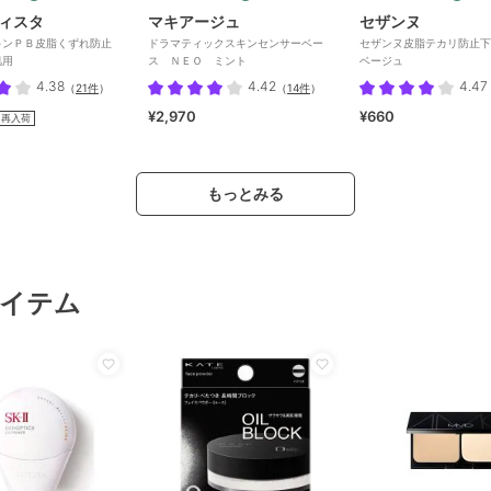
ィスタ
マキアージュ
セザンヌ
キンＰＢ皮脂くずれ防止
ドラマティックスキンセンサーベー
セザンヌ皮脂テカリ防止下
肌用
ス ＮＥＯ ミント
ベージュ
4.38
4.42
4.47
（
21件
）
（
14件
）
¥2,970
¥660
再入荷
もっとみる
イテム