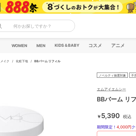
何かお探しですか？
コスメ
アニメ
KIDS＆BABY
WOMEN
MEN
スメイク
/
化粧下地
/
BBバーム リフィル
ノベルティ抽選対象
不
エムアイエムシー
BBバーム リ
5,390
￥
税込
期間限定！
4,000円
ク