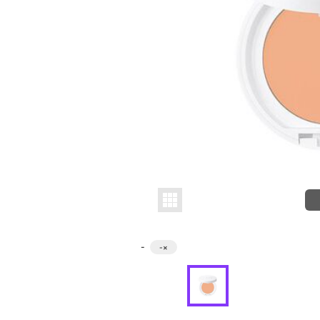
-
-
×