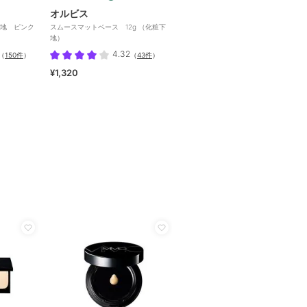
オルビス
地 ピンク
スムースマットベース 12g （化粧下
地）
4.32
（
150件
）
（
43件
）
¥1,320