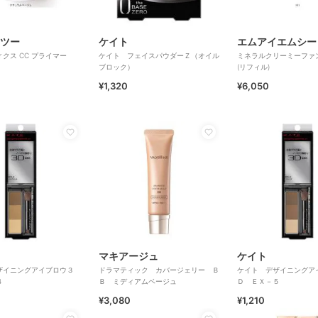
ツー
ケイト
エムアイエムシー
クス CC プライマー
ケイト フェイスパウダーＺ（オイル
ミネラルクリーミーファ
ブロック）
(リフィル)
¥1,320
¥6,050
マキアージュ
ケイト
ザイニングアイブロウ３
ドラマティック カバージェリー Ｂ
ケイト デザイニングア
４
Ｂ ミディアムベージュ
Ｄ ＥＸ－５
¥3,080
¥1,210