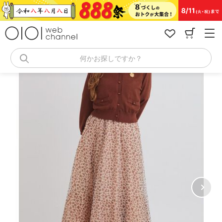
コ
ン
テ
ン
ツ
へ
何かお探しですか？
ス
キ
ッ
プ