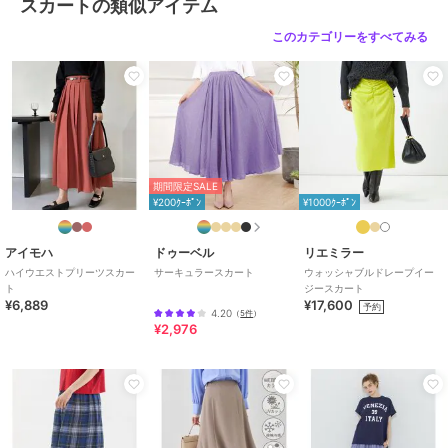
スカートの類似アイテム
7% ﾎ゜ﾘｳﾚﾀﾝ 3%
このカテゴリーをすべてみる
商品のお取り扱い方法
原産国
中国
期間限定SALE
¥200ｸｰﾎﾟﾝ
¥1000ｸｰﾎﾟﾝ
アイモハ
ドゥーベル
リエミラー
ハイウエストプリーツスカー
サーキュラースカート
ウォッシャブルドレープイー
ト
ジースカート
¥6,889
¥17,600
予約
4.20
（
5件
）
¥2,976