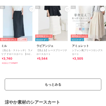
PR
PR
PR
期間限定SALE
期間限定SALE
期間限定SALE
まとめ割
¥888ｸｰﾎﾟﾝ
¥200ｸｰﾎﾟﾝ
ミル
ラビアンジェ
アミュレット
［洗える・ストレッチ］ ラメ
【洗える】レースプリーツナ
シフォン風プリーツロングス
リブ ナロースカート 【mil/ミ
ロースカート
カート
ル】
3,740
5,544
3,505
¥
¥
¥
2点以上で10%OFF
もっとみる
涼やか素材のシアースカート