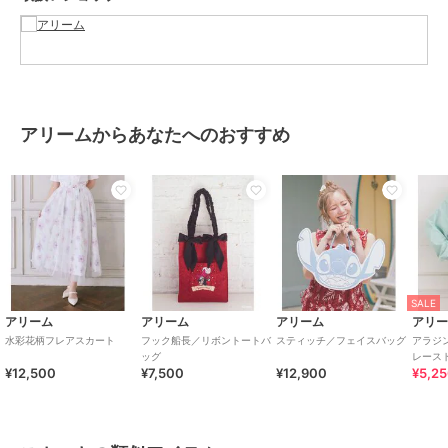
伸縮性[なし]
裏地[あり]
ポケット[なし]
※モデル着用画像は、光の当たり具合で色味が違って見える場合がご
ざいます。
アリームからあなたへのおすすめ
※お使いのモニター環境によって商品の色味が違って見える場合がご
ざいます。
ブランド
アリーム
ショップ
アリーム
商品カテゴリ
すべてのスカート
／
スカート
SALE
性別タイプ
レディース
アリーム
アリーム
アリーム
アリ
すべてのスカート
／
スカート
水彩花柄フレアスカート
フック船長／リボントートバ
スティッチ／フェイスバッグ
アラジ
ッグ
レース
カラー
ライトベージュ
¥12,500
¥7,500
¥12,900
¥5,2
サイズ
Ｆ
素材
表生地 ﾎ゜ﾘｴｽﾃﾙ 100% 別布部分
ﾎ゜ﾘｴｽﾃﾙ 100% 裏生地 ﾎ゜ﾘｴｽﾃﾙ 9