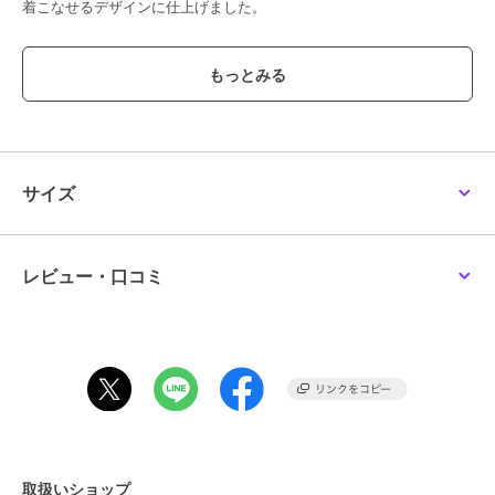
着こなせるデザインに仕上げました。
ブラックやブラウンと合わせて辛口なスタイルを楽しんだり、パステ
ルカラーやホワイトを合わせて甘辛コーデにするのもオススメな一枚
です。
同柄のパーカーよりも少しくすみ感のあるブラウンベージュカラーな
ので、より落ち着いた印象で着こなしていただけるアイテムです。
サイズ
【素材】
柔らかいチュール素材に総柄プリントを施しております。
【お手入れ方法】
レビュー・口コミ
手洗いがおすすめです。
デリケートな素材を使用しているため、他のものに引っ掛かりやすく
なっています。
お取り扱いにご注意ください。
クリーニングや洗濯の際は、取り扱い表示をご確認のうえ、必ずネッ
トに入れ、他のものとの引っ掛かりにご注意ください。
透け感[なし]
生地の厚さ[普通]
取扱いショップ
光沢感[なし]