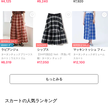
¥4,125
¥9,240
¥7,920
期間限定SALE
¥888ｸｰﾎﾟﾝ
50%OFF
期間限定SALE
ラビアンジェ
シップス
マッキントッシュ フィロソフィー
タータンチェックプリーツス
【SHIPS別注】Nell:〈手洗い可
タータンチェックボリューム
カート｜ウエストゴム
能〉タータン チェック
スカート
¥8,019
¥17,050
¥12,100
もっとみる
スカートの人気ランキング