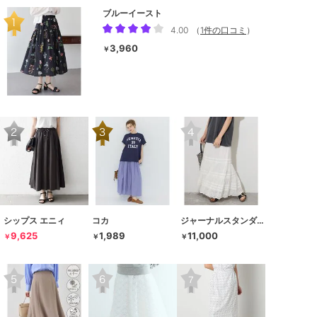
ブルーイースト
4.00
（
1件の口コミ
）
3,960
￥
シップス エニィ
コカ
ジャーナルスタンダード レリューム
9,625
1,989
11,000
￥
￥
￥