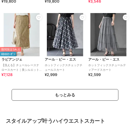
¥19,800
¥19,800
¥3,546
期間限定SALE
¥888ｸｰﾎﾟﾝ
ラビアンジェ
アール・ピー・エス
アール・ピー・エス
【洗える】チュールレースナ
ホットフィックスチェックチ
ホットフィックスチュールテ
ロースカート｜美シルエット/
ュールスカート
ィアードスカート
¥7,128
¥2,999
¥2,599
レーススカート / セットアップ
対応
もっとみる
スタイルアップ叶うハイウエストスカート