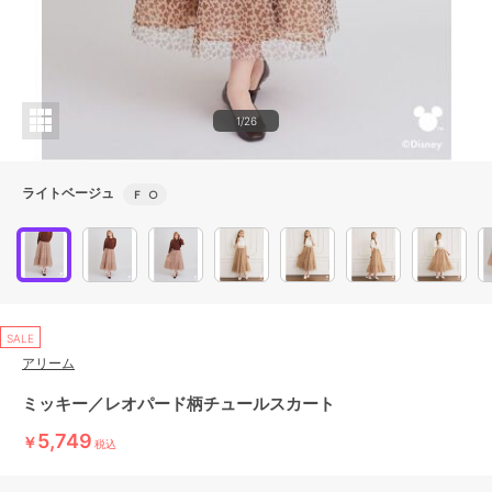
1/26
ライトベージュ
Ｆ
○
SALE
アリーム
ミッキー／レオパード柄チュールスカート
5,749
￥
税込