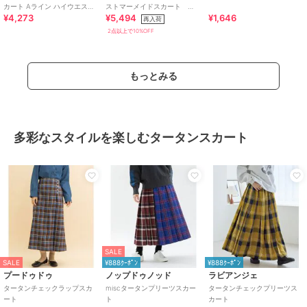
カート Aライン ハイウエスト
ストマーメイドスカート
¥4,273
¥5,494
¥1,646
ウエストゴム ゆったり ゆる
26SS
再入荷
2点以上で10%OFF
もっとみる
多彩なスタイルを楽しむタータンスカート
SALE
SALE
¥888ｸｰﾎﾟﾝ
¥888ｸｰﾎﾟﾝ
プードゥドゥ
ノップドゥノッド
ラビアンジェ
タータンチェックラップスカ
miscタータンプリーツスカー
タータンチェックプリーツス
ート
ト
カート