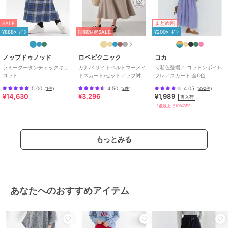
まとめ割
SALE
¥888ｸｰﾎﾟﾝ
期間限定SALE
¥200ｸｰﾎﾟﾝ
ノップドゥノッド
ロペピクニック
コカ
ラミータータンチェックキュ
カナパ サイドベルトマーメイ
＼新色登場／ コットンボイル
ロット
ドスカート/セットアップ対
フレアスカート 全6色
応・UV・抗菌防臭・接触冷感
5.00
4.50
4.05
（
1件
）
（
2件
）
（
292件
）
¥14,630
¥3,296
¥1,989
再入荷
2点以上で10%OFF
もっとみる
あなたへのおすすめアイテム