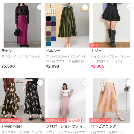
SALE
ラナン
ベルシー
ミジェ
サス付ハイウエストスカート
プリーツスカート ロング ベロ
ハイウエストプリーツスカー
ア ハイウエスト 11色展開 秋冬
ト【韓国ファッション】
¥5,500
¥2,998
¥2,305
ロングスカート
期間限定SALE
まとめ割
期間限定SALE
期間限定SALE
shoppinggo
プロポーション ボディドレッシング
ロペピクニック
ロングスカート 花柄 フレアス
＜ウォッシャブル＞ハイウエ
ハイウエスト花柄スカート