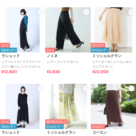
SALE
20%OFF
¥888ｸｰﾎﾟﾝ
SALE
¥1500ｸｰﾎﾟﾝ
ラシュッド
ノミネ
ミッシェルクラン
シアーレイヤードワイドペイ
シアー ラップ スカート
シアーオーガンジーエンボス
ズリー柄ジャンパースカート
フレアスカート
¥12,800
¥3,630
¥22,000
SALE
期間限定SALE
¥888ｸｰﾎﾟﾝ
¥1500ｸｰﾎﾟﾝ
50%OFF
ラシュッド
ミッシェルクラン
コーエン