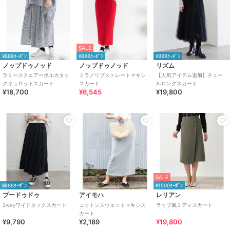
SALE
¥888ｸｰﾎﾟﾝ
¥888ｸｰﾎﾟﾝ
¥888ｸｰﾎﾟﾝ
ノップドゥノッド
ノップドゥノッド
リズム
ラミースクエアーポルカタッ
ミラノリブストレートマキシ
【人気アイテム追加】チュー
クキュロットスカート
スカート
ルロングスカート
¥18,700
¥6,545
¥19,800
SALE
¥888ｸｰﾎﾟﾝ
¥1500ｸｰﾎﾟﾝ
プードゥドゥ
アイモハ
レリアン
2wayワイドタックスカート
コットンスウェットマキシス
ラップ風ミディスカート
カート
¥9,790
¥2,189
¥19,800