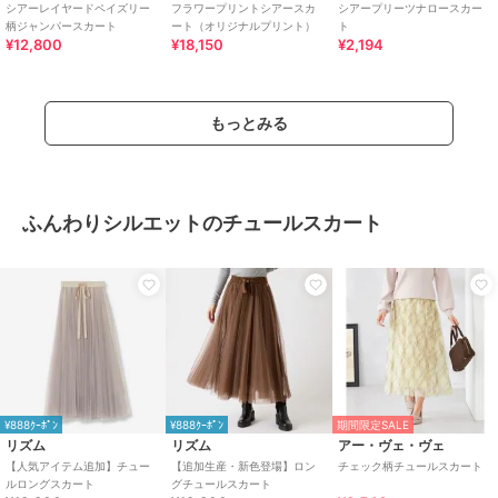
シアーレイヤードペイズリー
フラワープリントシアースカ
シアープリーツナロースカー
柄ジャンパースカート
ート（オリジナルプリント）
ト
¥12,800
¥18,150
¥2,194
もっとみる
ふんわりシルエットのチュールスカート
¥888ｸｰﾎﾟﾝ
¥888ｸｰﾎﾟﾝ
期間限定SALE
リズム
リズム
アー・ヴェ・ヴェ
【人気アイテム追加】チュー
【追加生産・新色登場】ロン
チェック柄チュールスカート
ルロングスカート
グチュールスカート