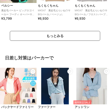
ベルシー
もくもくちゃん
もくもくちゃん
裏起毛パーカー ビッグロゴパ
MK547 裏起毛えらいねウサ
MK547 裏起毛えらいねウサ
ーカー フーディ オーバーサイ
BIGパーカ／ベージュL
BIGパーカ／フロストパープル
¥3,799
¥6,930
¥6,930
ズ ストリート 韓国 レディース
XL
もっとみる
日差し対策はパーカーで
期間限定SALE
バックヤードファミリー
ファーファー
アットワン