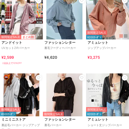
期間限定SALE
期間限定SALE
まとめ割
¥200ｸｰﾎﾟﾝ
アンドイット
ファッションレター
アミュレット
UVカットZIPパーカー
裏毛フーディーパーカー
ジップアップパーカー
¥2,599
¥4,620
¥3,275
2点以上で10%OFF
期間限定SALE
期間限定SALE
¥500ｸｰﾎﾟﾝ
期間限定SALE
¥200ｸｰﾎﾟﾝ
ミニミニストア
ファッションレター
アミュレット
裏起毛パーカー ジップアップ
裏毛パーカー
ショート丈ジップパーカー