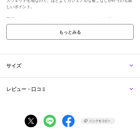
スウェット生地なので、ほどよくカジュアルな着こなしが叶うのも嬉
しいポイント。
同柄のチュールスカートよりも、マイルドなトーンでお作りしている
のでレオパード柄初挑戦の方にもオススメしたい一枚です。
デニムやスカートはもちろん、キャミワンピースの羽織りとしても大
活躍するアイテムです。
【素材】
しっかりとした厚みのある綿素材に総柄プリントを施しております。
サイズ
【お手入れ方法】
洗濯機で洗えますが塩素系の洗剤はお避けください。
洗濯の際はネットに入れて洗ってください。
レビュー・口コミ
プリント商品の為、長時間水に浸けないようにしてください。
色移りの可能性が御座いますので、他の商品と分けてお洗濯してくだ
さい。
透け感[なし]
生地の厚さ[普通]
光沢感[なし]
伸縮性[ややあり]