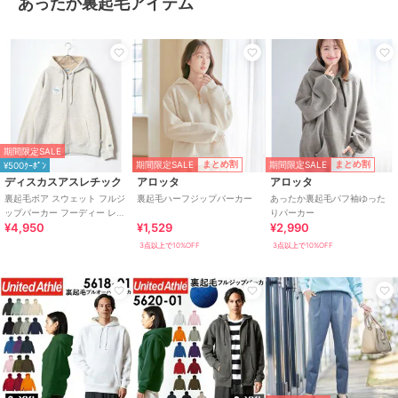
あったか裏起毛アイテム
期間限定SALE
期間限定SALE
期間限定SALE
まとめ割
まとめ割
¥500ｸｰﾎﾟﾝ
ディスカスアスレチック
アロッタ
アロッタ
裏起毛ボア スウェット フルジ
裏起毛ハーフジップパーカー
あったか裏起毛パフ袖ゆった
ップパーカー フーディー レデ
りパーカー
¥4,950
¥1,529
¥2,990
ィース メンズ トレーナー
3点以上で10%OFF
3点以上で10%OFF