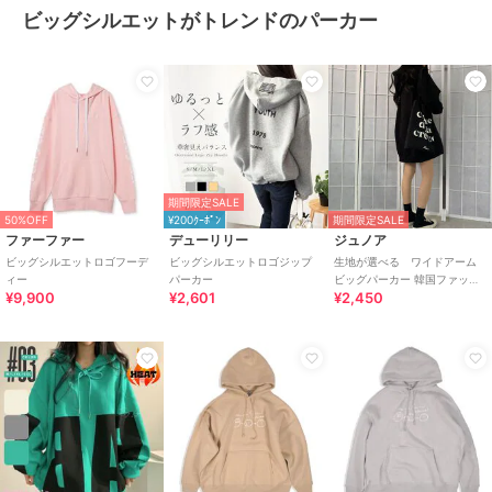
ビッグシルエットがトレンドのパーカー
期間限定SALE
50%OFF
¥200ｸｰﾎﾟﾝ
期間限定SALE
ファーファー
デューリリー
ジュノア
ビッグシルエットロゴフーデ
ビッグシルエットロゴジップ
生地が選べる ワイドアーム
ィー
パーカー
ビッグパーカー 韓国ファッシ
¥9,900
¥2,601
¥2,450
ョン 春 夏 秋 冬 パーカー