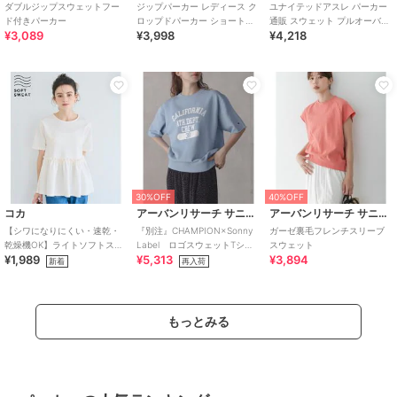
ダブルジップスウェットフー
ジップパーカー レディース ク
ユナイテッドアスレ パーカー
ド付きパーカー
ロップドパーカー ショート丈
通販 スウェット プルオーバー
¥3,089
¥3,998
¥4,218
ジップアップ スウェット 春秋
裏起毛 メンズ レディース
韓国
10.0o
30%OFF
40%OFF
コカ
アーバンリサーチ サニーレーベル
アーバンリサーチ サニーレーベル
【シワになりにくい・速乾・
『別注』CHAMPION×Sonny
ガーゼ裏毛フレンチスリーブ
乾燥機OK】ライトソフトスウ
Label ロゴスウェットTシャ
スウェット
¥1,989
¥5,313
¥3,894
ェットウエストギャザー切替
ツ
新着
再入荷
トップス 全2色
もっとみる