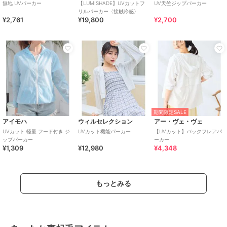
無地 UVパーカー
【LUMISHADE】UVカットフ
UV天竺ジップパーカー
リルパーカー〈接触冷感〉
¥2,761
¥19,800
¥2,700
期間限定SALE
アイモハ
ウィルセレクション
アー・ヴェ・ヴェ
UVカット 軽量 フード付き ジ
UVカット機能パーカー
【UVカット】バックフレアパ
ップパーカー
ーカー
¥1,309
¥12,980
¥4,348
もっとみる