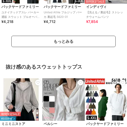
期間限定SALE
バックヤードファミリー
バックヤードファミリー
インディヴィ
ユナイテッドアスレ パーカー
United Athle フルジップ パー
【洗える／裏起毛】ストレッ
通販 スウェット プルオーバー
カ 裏起毛 5620-01
チウォームパンツ
¥4,218
¥4,712
¥7,854
裏起毛 メンズ レディース
10.0o
もっとみる
抜け感のあるスウェットトップス
期間限定SALE
¥500ｸｰﾎﾟﾝ
ミニミニストア
ベルシー
バックヤードファミリー