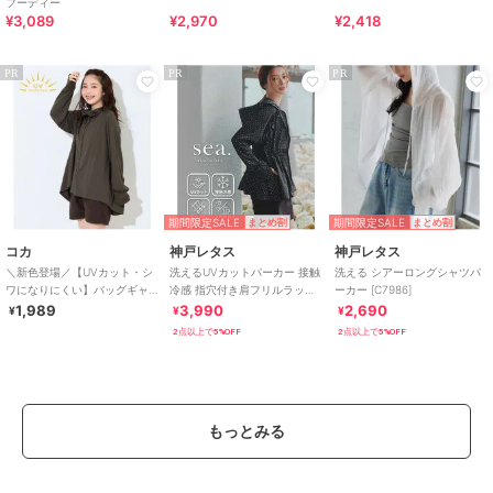
フーディー
¥3,089
¥2,970
¥2,418
PR
PR
PR
期間限定SALE
期間限定SALE
まとめ割
まとめ割
コカ
神戸レタス
神戸レタス
＼新色登場／【UVカット・シ
洗えるUVカットパーカー 接触
洗える シアーロングシャツパ
ワになりにくい】バッグギャ
冷感 指穴付き肩フリルラッシ
ーカー [C7986]
ザーUVパーカー 全4色
ュガード [S209]
1,989
3,990
2,690
¥
¥
¥
2点以上で5%OFF
2点以上で5%OFF
もっとみる