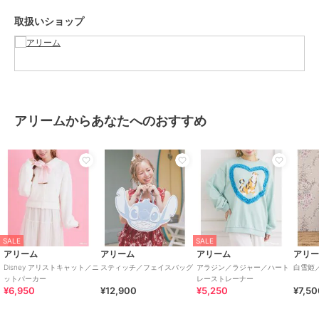
裏地[なし]
取扱いショップ
ポケット[あり]
※モデル着用画像は、光の当たり具合で色味が違って見える場合がご
ざいます。
※お使いのモニター環境によって商品の色味が違って見える場合がご
ざいます。
アリームからあなたへのおすすめ
ブランド
アリーム
ショップ
アリーム
商品カテゴリ
トップス
／
パーカー
性別タイプ
レディース
トップス
／
パーカー
SALE
SALE
カラー
ライトベージュ
アリーム
アリーム
アリーム
アリ
サイズ
Ｆ
Disney アリストキャット／ニ
スティッチ／フェイスバッグ
アラジン／ラジャー／ハート
白雪姫
ットパーカー
レーストレーナー
素材
本体 綿 100% ﾘﾌ゛部分 ﾎ゜ﾘｴｽﾃﾙ 7
¥6,950
¥12,900
¥5,250
¥7,5
5% 綿 15% ﾚｰﾖﾝ 8% ﾎ゜ﾘｳﾚﾀﾝ 2%
商品のお取り扱い方法