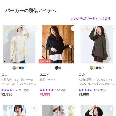
原産国
中国
パーカーの類似アイテム
このカテゴリーをすべてみる
50%OFF
コカ
エニィ
コカ
＼再入荷！！／【UVパーカ
裏毛フーディ
＼新色登場／【UVカット・シ
ー・UPF50＋】UVカットティ
ワになりにくい】バッグギャ
アードパーカー 全4色
ザーUVパーカー 全4色
4.28
5.00
4.55
（
39件
）
（
1件
）
（
18件
）
¥2,990
¥1,999
¥1,989