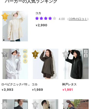
パーカーの人気ランキング
コカ
4.00
（
39件の口コミ
）
2,990
￥
ロペピクニックパサージュ
コカ
神戸レタス
3,993
1,989
1,991
￥
￥
￥