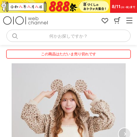
コ
ン
テ
ン
ツ
へ
何かお探しですか？
ス
キ
ッ
この商品はただいま売り切れです
プ