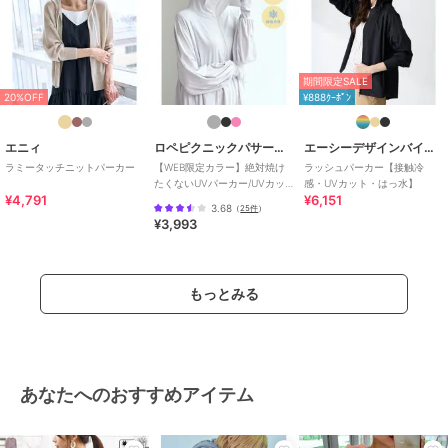
期間限定SALE
20%OFF
¥888ｸｰﾎﾟﾝ
エニィ
ロペピクニックパサージュ
エーシーデザインバイアルファキュービック
ラミータッチニットパーカー
【WEB限定カラー】絶対焼け
ラッシュパーカー【接触冷
たくないUVパーカー/UVカッ
感・UVカット・はっ水】
¥4,791
¥6,151
ト・接触冷感
3.68
（
25件
）
¥3,993
もっとみる
あなたへのおすすめアイテム