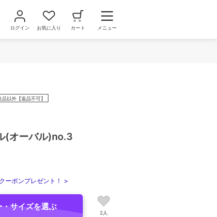
ログイン
お気に入り
カート
メニュー
良品以外【返品不可】
(オーバル)no.3
クーポンプレゼント！ >
ー・サイズを選ぶ
2人