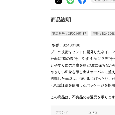
商品説明
商品番号：CF021-51137
型番：B243018
[型番：B2430180]
プロの技術をヒントに開発したネイル
た面に“指の腹”を、やすり面に“爪先”
とやすり面の角度を約20度に保ちなが
やさしい印象を醸し出すオーバルに整
搭載したno.3は、薄い爪にぴったり
FSC認証紙を使用したパッケージを採
この商品は、不良品のみ返品を承りま
ブランド
コバコ