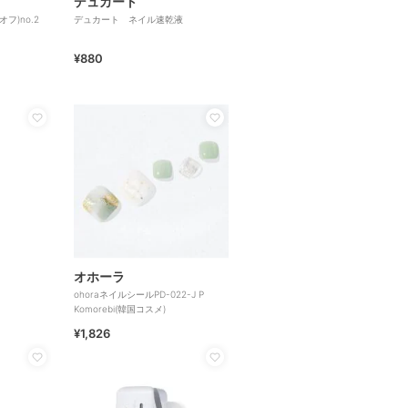
デュカート
フ)no.2
デュカート ネイル速乾液
¥880
オホーラ
ohoraネイルシールPD-022-J P
Komorebi(韓国コスメ)
¥1,826