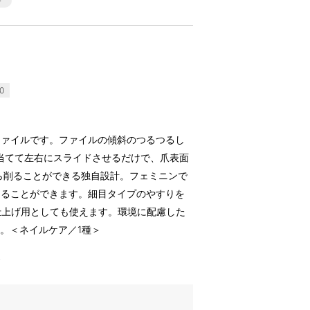
0
ファイルです。ファイルの傾斜のつるつるし
を当てて左右にスライドさせるだけで、爪表面
ら削ることができる独自設計。フェミニンで
えることができます。細目タイプのやすりを
。仕上げ用としても使えます。環境に配慮した
用。＜ネイルケア／1種＞
す