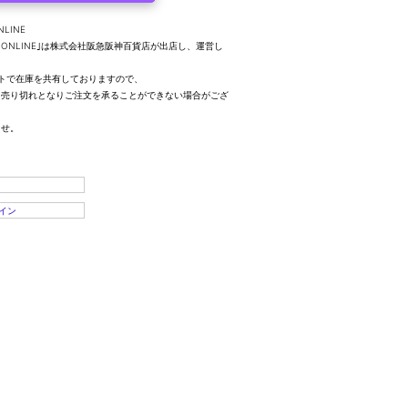
NLINE
UTY ONLINE｣は株式会社阪急阪神百貨店が出店し、運営し
トで在庫を共有しておりますので、
、売り切れとなりご注文を承ることができない場合がござ
ませ。