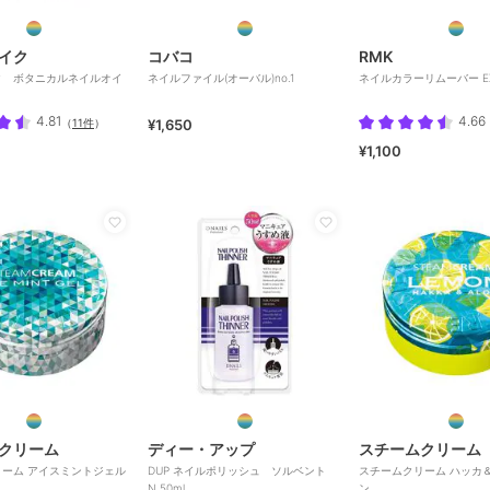
イク
コバコ
RMK
ク ボタニカルネイルオイ
ネイルファイル(オーバル)no.1
ネイルカラーリムーバー E
4.81
4.66
（
11件
）
¥1,650
¥1,100
クリーム
ディー・アップ
スチームクリーム
ーム アイスミントジェル
DUP ネイルポリッシュ ソルベント
スチームクリーム ハッカ
N 50ml
ン