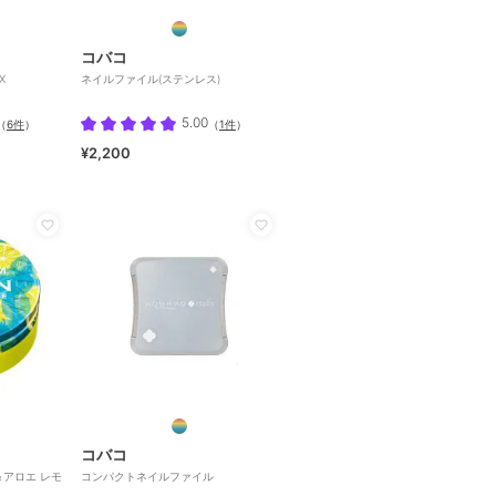
コバコ
X
ネイルファイル(ステンレス)
5.00
（
6件
）
（
1件
）
¥2,200
コバコ
＆アロエ レモ
コンパクトネイルファイル