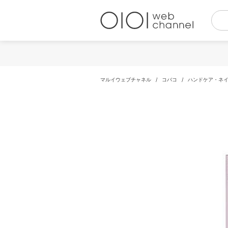
コ
ン
テ
ン
ツ
へ
ス
キ
マルイウェブチャネル
/
コバコ
/
ハンドケア・ネ
ッ
プ