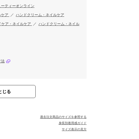
ューティーオンライン
ルケア
／
ハンドクリーム・ネイルケア
ドケア・ネイルケア
／
ハンドクリーム・ネイル
方法
とじる
過去注文商品のサイズを参照する
身長別着用感ガイド
サイズ表示の見方