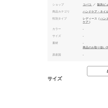
ショップ
コバコ
／
阪急ビ
商品カテゴリ
ハンドケア・ネイ
性別タイプ
レディース
(
ハン
ケア
)
カラー
-
サイズ
-
素材
-
商品のお取り扱い
原産国
-
サイズ