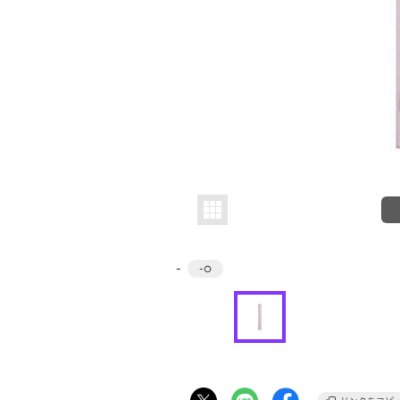
-
-
○