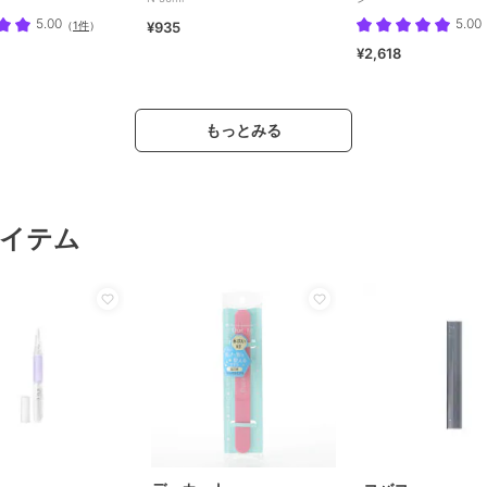
5.00
5.00
（
1件
）
¥935
¥2,618
もっとみる
イテム