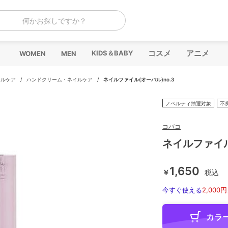
何かお探しですか？
コスメ
アニメ
KIDS＆BABY
WOMEN
MEN
イルケア
/
ハンドクリーム・ネイルケア
/
ネイルファイル(オーバル)no.3
ノベルティ抽選対象
不
コバコ
ネイルファイル
1,650
￥
税込
今すぐ使える
2,000円
カラ