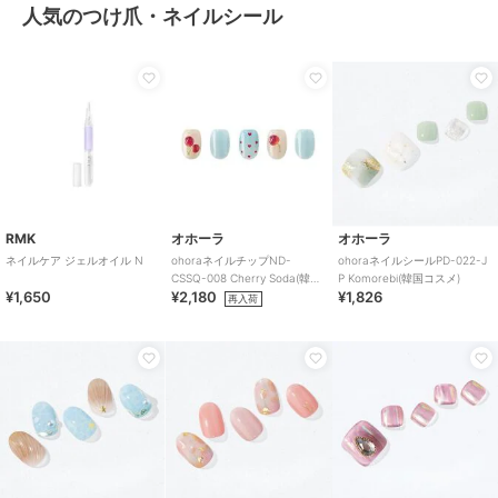
人気のつけ爪・ネイルシール
RMK
オホーラ
オホーラ
ネイルケア ジェルオイル N
ohoraネイルチップND-
ohoraネイルシールPD-022-J
CSSQ-008 Cherry Soda(韓国
P Komorebi(韓国コスメ)
¥1,650
¥2,180
¥1,826
コスメ)
再入荷