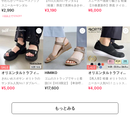
やわらかソールレースアップ
【moz人気No.1サンダル】
スニーカー感覚で履ける 軽量
スニーカーサンダル
〔軽量〕厚底で美脚＆歩きや
【26春夏新作】厚底 ナイロン
¥2,990
¥3,190
¥6,000
すい！疲れにくいフィット感
スポーツサンダル /OT3232
のスポーツサンダル
2点以上で10%OFF
SALE
SALE
オリエンタルトラフィック
HIMIKO
オリエンタルトラフィック
きれいめスポサン オリトラの
ゴムのストラップでサッと着
【再入荷】軽量 オリトラのス
サンダル人気No.1 ダブルベル
脱OK【WEB限定】【卑弥呼
ニーカー人気NO.1 ニットスニ
¥5,000
¥17,600
¥4,000
ト スポーツサンダル /42207
26SS】ゴムストラップサンダ
ーカー スリッポン /3709
ル/661250
もっとみる