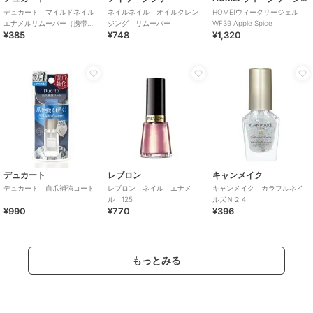
デュカート マイルドネイル
ネイルネイル オイルクレン
HOMEIウィークリージェル
エナメルリムーバー（携帯
ジング リムーバー
WF39 Apple Spice
¥385
¥748
¥1,320
用）
デュカート
レブロン
キャンメイク
デュカート 自爪補強コート
レブロン ネイル エナメ
キャンメイク カラフルネイ
ル 125
ルズＮ２４
¥990
¥770
¥396
もっとみる