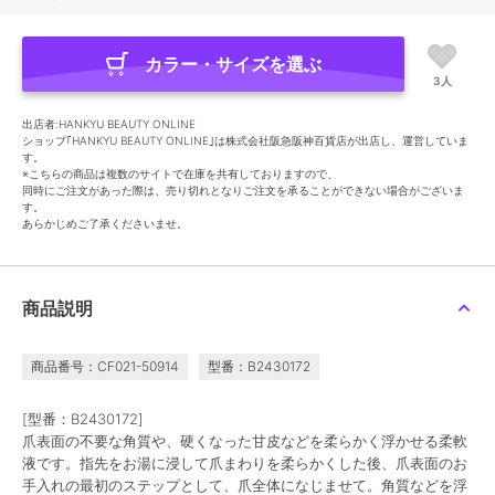
カラー・サイズを選ぶ
3人
出店者:HANKYU BEAUTY ONLINE
ショップ｢HANKYU BEAUTY ONLINE｣は株式会社阪急阪神百貨店が出店し、運営していま
す。
※こちらの商品は複数のサイトで在庫を共有しておりますので、
同時にご注文があった際は、売り切れとなりご注文を承ることができない場合がございま
す。
あらかじめご了承くださいませ。
商品説明
商品番号：CF021-50914
型番：B2430172
[型番：B2430172]
爪表面の不要な角質や、硬くなった甘皮などを柔らかく浮かせる柔軟
液です。指先をお湯に浸して爪まわりを柔らかくした後、爪表面のお
手入れの最初のステップとして、爪全体になじませて。角質などを浮