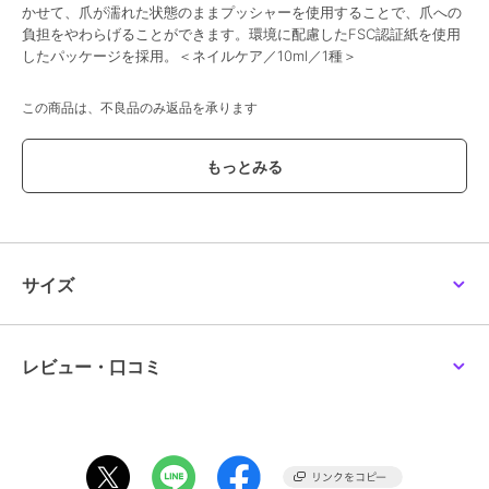
かせて、爪が濡れた状態のままプッシャーを使用することで、爪への
負担をやわらげることができます。環境に配慮したFSC認証紙を使用
したパッケージを採用。＜ネイルケア／10ml／1種＞
この商品は、不良品のみ返品を承ります
ブランド
コバコ
ショップ
コバコ
／
阪急ビューティーオン
ライン
商品カテゴリ
ハンドケア・ネイルケア
／
ハン
ドクリーム・ネイルケア
サイズ
性別タイプ
レディース
ハンドケア・ネイルケア
／
ハン
ドクリーム・ネイルケア
レビュー・口コミ
カラー
-
サイズ
-
素材
-
商品のお取り扱い方法