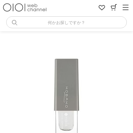
コ
ン
テ
ン
何かお探しですか？
ツ
へ
ス
キ
ッ
プ