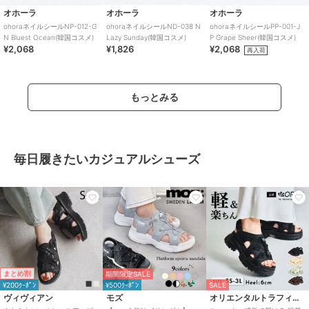
オホーラ
オホーラ
オホーラ
ohoraネイルシールNP-012-G
ohoraネイルシールND-038 N
ohoraネイルシールPP-001-J
N Bluest Ocean(韓国コスメ)
Lazy Sunday(韓国コスメ)
P Grape Sheer(韓国コスメ)
¥2,068
¥1,826
¥2,068
再入荷
もっとみる
毎日履きたいカジュアルシューズ
まとめ割
期間限定SALE
¥200ｸｰﾎﾟﾝ
¥500ｸｰﾎﾟﾝ
SALE
ヴィヴィアン
モズ
オリエンタルトラフィック