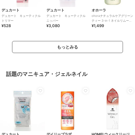
デュカート
デュカート
オホーラ
デュカート キューティクル
デュカート キューティクル
ohoraナチュラルケアグリーン
トリマー
ニッパー
ティー 3-in-1 ネイルリムーバ
¥528
¥3,080
¥1,499
ー(韓国コスメ)
もっとみる
話題のマニキュア・ジェルネイル
デュカート
デイリープラザ
HOMEI ウィークリージェル