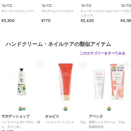
コバコ
コバコ
コバコ
コバ
キューティクルニッパー
マルチリムーバークロス
キューティクルエッセンス(ペ
ヘアカ
ンタイプ)
¥3,300
¥770
¥2,420
¥4,18
ハンドクリーム・ネイルケアの類似アイテム
このカテゴリーをすべてみる
ザボディショップ
オルビス
アベンヌ
ハンドバーム MO 30mL （香
ハンドトリートメント 70g
薬用ハンドクリーム 102g
り：モリンガ）
医薬部外品