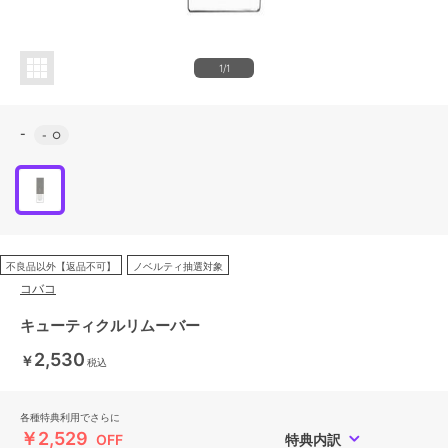
1/1
-
-
○
不良品以外【返品不可】
ノベルティ抽選対象
コバコ
キューティクルリムーバー
2,530
￥
税込
各種特典利用でさらに
￥2,529
OFF
特典内訳