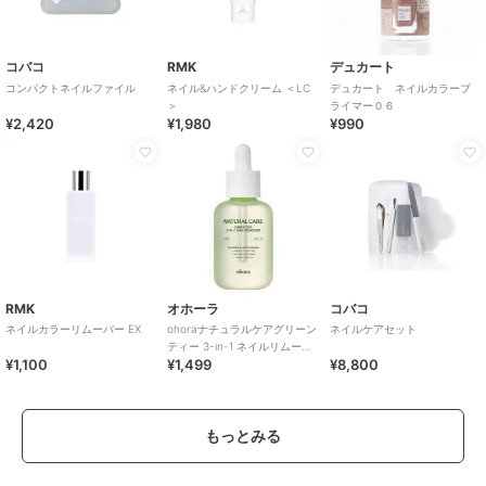
コバコ
RMK
デュカート
コンパクトネイルファイル
ネイル&ハンドクリーム ＜LC
デュカート ネイルカラープ
＞
ライマー０６
¥2,420
¥1,980
¥990
RMK
オホーラ
コバコ
ネイルカラーリムーバー EX
ohoraナチュラルケアグリーン
ネイルケアセット
ティー 3-in-1 ネイルリムーバ
¥1,100
¥1,499
¥8,800
ー(韓国コスメ)
もっとみる