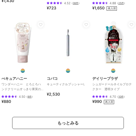
¥1,430
4.52
4.88
（
36件
）
（
25件
）
¥723
¥1,650
再入荷
べキュアハニー
コバコ
デイリープラザ
ワンダーハニー とろとろハ
キューティクルプッシャーL
シュガードールネイルプロテ
ンドクリームすっきり果実の
クター 透明タイプ
¥2,530
ブラックティー
4.50
4.70
（
8件
）
（
10件
）
¥880
¥990
再入荷
もっとみる