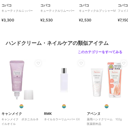
コバコ
コバコ
コバコ
コバ
キューティクルニッパー
キューティクルリムーバー
キューティクルプッシャーM
フェイ
¥3,300
¥2,530
¥2,530
¥7,15
ハンドクリーム・ネイルケアの類似アイテム
このカテゴリーをすべてみる
キャンメイク
RMK
アベンヌ
キャンメイク ボタニカルネ
ネイルカラーリムーバー EX
薬用ハンドクリーム 102g
イルオイル
医薬部外品