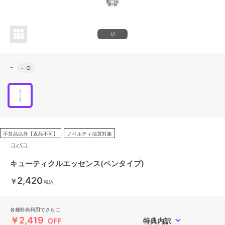
1/1
-
-
○
不良品以外【返品不可】
ノベルティ抽選対象
コバコ
キューティクルエッセンス(ペンタイプ)
2,420
￥
税込
各種特典利用でさらに
￥2,419
OFF
特典内訳