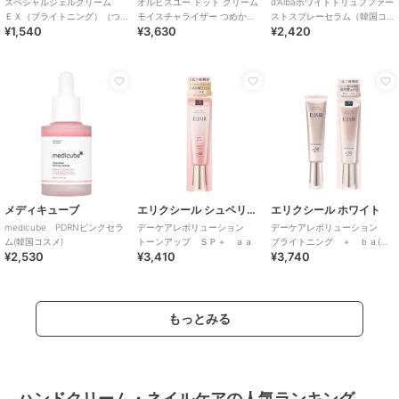
スペシャルジェルクリーム
オルビスユー ドット クリーム
d'Albaホワイトトリュフファー
ＥＸ（ブライトニング）（つ
モイスチャライザー つめかえ
ストスプレーセラム（韓国コ
¥1,540
¥3,630
¥2,420
めかえ用）(医薬部外品)
用 医薬部外品
スメ）
メディキューブ
エリクシール シュペリエル
エリクシール ホワイト
medicube PDRNピンクセラ
デーケアレボリューション
デーケアレボリューション
ム(韓国コスメ)
トーンアップ ＳＰ＋ ａａ
ブライトニング ＋ ｂａ(医
¥2,530
¥3,410
¥3,740
薬部外品)
もっとみる
ハンドクリーム・ネイルケアの人気ランキング