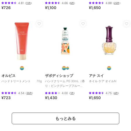
4.81
4.66
4.88
（
11件
）
（
6件
）
（
25件
）
¥726
¥1,100
¥1,650
オルビス
ザボディショップ
アナ スイ
ハンドトリートメント 70g
ハンドクリーム PG 30mL（香
ネイル ケア オイルN
り：ピンクグレープフルー
ツ）
4.54
4.00
4.75
（
35件
）
（
1件
）
（
4件
）
¥723
¥1,430
¥1,650
もっとみる