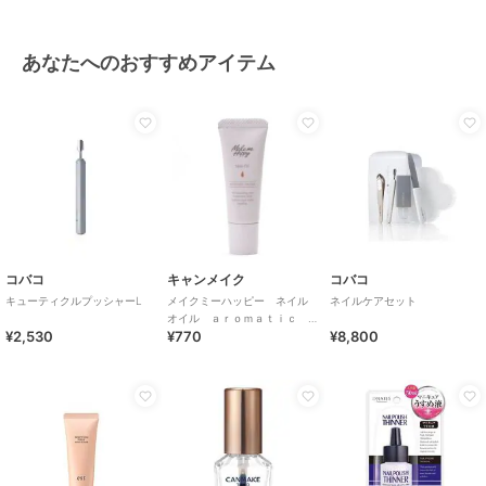
あなたへのおすすめアイテム
コバコ
キャンメイク
コバコ
キューティクルプッシャーL
メイクミーハッピー ネイル
ネイルケアセット
オイル ａｒｏｍａｔｉｃ
¥2,530
¥770
¥8,800
ｈｅｒｂａｌ