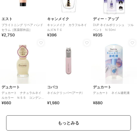
エスト
キャンメイク
ディー・アップ
ブライトニング リペア ハンド
キャンメイク カラフルネイ
DUP ネイルポリッシュ ソル
セラム［医薬部外品］
ルズＮＴＣ
ベント N 50ml
¥2,750
¥396
¥935
デュカート
コバコ
デュカート
デュカート ナチュラルネイ
ネイルクリッパー(アーチ)
デュカート ネイル速乾液
ルカラー Ｎ５５ コンデン
¥660
¥1,980
¥880
スミルク
もっとみる