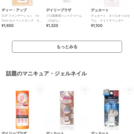
ディー・アップ
デイリープラザ
デュカート
DUP ファンデーション for
プロ業務用ハンドクリーム
デュカート ネイルオイルセ
Nails byトーンドロップ ヌー
（のばら）
ラム ナイトラベンダー
¥1,650
¥1,320
¥1,100
ドシロップ10ml
もっとみる
話題のマニキュア・ジェルネイル
デイリープラザ
デュカート
デュカート