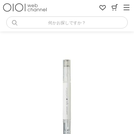
コ
ン
テ
ン
何かお探しですか？
ツ
へ
ス
キ
ッ
プ