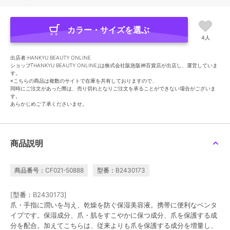
カラー・サイズを選ぶ
4人
出店者:HANKYU BEAUTY ONLINE
ショップ｢HANKYU BEAUTY ONLINE｣は株式会社阪急阪神百貨店が出店し、運営していま
す。
※こちらの商品は複数のサイトで在庫を共有しておりますので、
同時にご注文があった際は、売り切れとなりご注文を承ることができない場合がございま
す。
あらかじめご了承くださいませ。
商品説明
商品番号：CF021-50888
型番：B2430173
[型番：B2430173]
爪・手指に潤いを与え、乾燥を防ぐ保湿美容液。携帯に便利なペンタ
イプです。保湿成分、爪・肌をすこやかに保つ成分、爪を保護する成
分を配合。加えてこちらは、従来よりも爪を保護する成分を増量し、