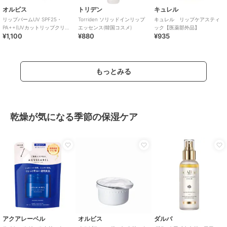
オルビス
トリデン
キュレル
リップバームUV SPF25・
Torriden ソリッドインリップ
キュレル リップケアスティ
PA++(UVカットリップクリー
エッセンス(韓国コスメ)
ック【医薬部外品】
¥1,100
¥880
¥935
ム）
もっとみる
乾燥が気になる季節の保湿ケア
アクアレーベル
オルビス
ダルバ