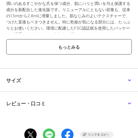
潤いのあるすこやかな爪を保つ成分、肌にハリと潤いを与え保護する
成分を新配合した進化版です。リニューアルにともない容量も、従来
の1.5mlから2.8mlに増量しました。肌なじみのよいテクスチャーで、
つけた直後もベタつきません。特に乾燥が気になる部分には、たっぷ
りとお使いください。環境に配慮したFSC認証紙を使用したパッケー
ジを採用。＜ネイルケア／2.8ml／1種＞
この商品は、不良品のみ返品を承ります
ブランド
コバコ
ショップ
コバコ
／
阪急ビューティーオン
サイズ
ライン
商品カテゴリ
ハンドケア・ネイルケア
／
ハン
ドクリーム・ネイルケア
レビュー・口コミ
性別タイプ
レディース
ハンドケア・ネイルケア
／
ハン
ドクリーム・ネイルケア
カラー
-
サイズ
-