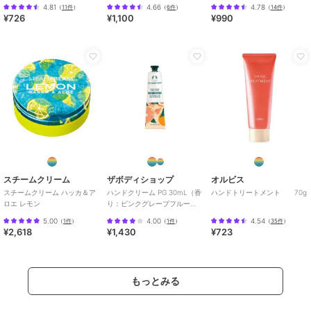
4.81
4.66
4.78
（
11件
）
（
6件
）
（
14件
）
¥726
¥1,100
¥990
スチームクリーム
ザボディショップ
オルビス
スチームクリーム ハッカ＆ア
ハンドクリーム PG 30mL（香
ハンドトリートメント 70g
ロエ レモン
り：ピンクグレープフルー
ツ）
5.00
4.00
4.54
（
1件
）
（
1件
）
（
35件
）
¥2,618
¥1,430
¥723
もっとみる