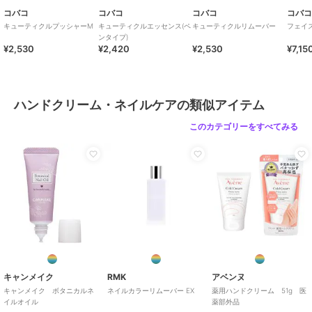
コバコ
コバコ
コバコ
コバ
キューティクルプッシャーM
キューティクルエッセンス(ペ
キューティクルリムーバー
フェイ
ンタイプ)
¥2,530
¥2,420
¥2,530
¥7,15
ハンドクリーム・ネイルケアの類似アイテム
このカテゴリーをすべてみる
キャンメイク
RMK
アベンヌ
キャンメイク ボタニカルネ
ネイルカラーリムーバー EX
薬用ハンドクリーム 51g 医
イルオイル
薬部外品