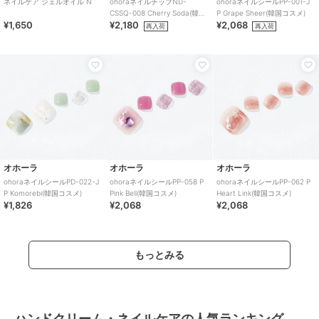
ネイルケア ジェルオイル N
ohoraネイルチップND-
ohoraネイルシールPP-001-J
CSSQ-008 Cherry Soda(韓国
P Grape Sheer(韓国コスメ)
¥1,650
¥2,180
¥2,068
コスメ)
再入荷
再入荷
オホーラ
オホーラ
オホーラ
ohoraネイルシールPD-022-J
ohoraネイルシールPP-058 P
ohoraネイルシールPP-062 P
P Komorebi(韓国コスメ)
Pink Bell(韓国コスメ)
Heart Link(韓国コスメ)
¥1,826
¥2,068
¥2,068
もっとみる
ハンドクリーム・ネイルケアの人気ランキング