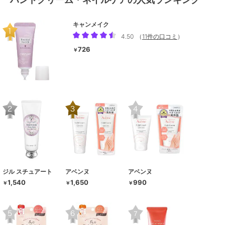
キャンメイク
4.50
（
11件の口コミ
）
726
￥
ジル スチュアート
アベンヌ
アベンヌ
1,540
1,650
990
￥
￥
￥