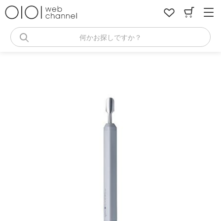
コ
ン
テ
ン
何かお探しですか？
ツ
へ
ス
キ
ッ
プ