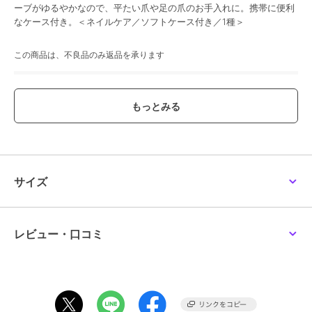
ーブがゆるやかなので、平たい爪や足の爪のお手入れに。携帯に便利
なケース付き。＜ネイルケア／ソフトケース付き／1種＞
この商品は、不良品のみ返品を承ります
ブランド
コバコ
ショップ
コバコ
／
阪急ビューティーオン
ライン
商品カテゴリ
ハンドケア・ネイルケア
／
ハン
ドクリーム・ネイルケア
サイズ
性別タイプ
レディース
ハンドケア・ネイルケア
／
ハン
ドクリーム・ネイルケア
カラー
-
レビュー・口コミ
サイズ
-
素材
-
商品のお取り扱い方法
原産国
-