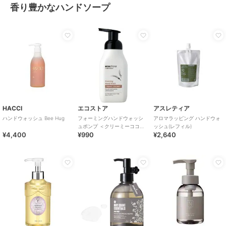
香り豊かなハンドソープ
HACCI
エコストア
アスレティア
ハンドウォッシュ Bee Hug
フォーミングハンドウォッシ
アロマラッピング ハンドウォ
ュポンプ ＜クリーミーココナ
ッシュ(レフィル)
¥4,400
¥990
¥2,640
ッツ＞ ２５０ｍＬ