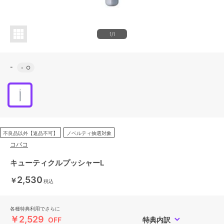
1/1
-
-
○
不良品以外【返品不可】
ノベルティ抽選対象
コバコ
キューティクルプッシャーL
2,530
￥
税込
各種特典利用でさらに
￥2,529
OFF
特典内訳