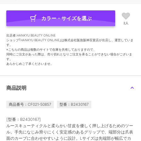
カラー・サイズを選ぶ
2人
出店者:HANKYU BEAUTY ONLINE
ショップ｢HANKYU BEAUTY ONLINE｣は株式会社阪急阪神百貨店が出店し、運営していま
す。
※こちらの商品は複数のサイトで在庫を共有しておりますので、
同時にご注文があった際は、売り切れとなりご注文を承ることができない場合がございま
す。
あらかじめご了承くださいませ。
商品説明
商品番号：CF021-50857
型番：B2430167
[型番：B2430167]
ルースキューティクルと柔らかい甘皮を優しく押し上げるためのツー
ル。手先になじみ滑りにくく安定感のあるグリップで、端部分は爪表
面のカーブに合わせやすいように設計。Lサイズは先端部が幅広でカ