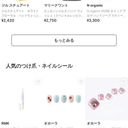
ジル スチュアート
マリークワント
N organic
ジルスチュアート ホワイト
エッセンシャルズ ハンド ウォ
N organic HOME ホイップ ア
フローラル ハンドウォッシ
ッシュ（スペシャルレシピス
ロマ ハンドソープ スウィート
¥2,420
¥2,750
¥3,300
ュ
の香り）
シトラスの香り
もっとみる
人気のつけ爪・ネイルシール
RMK
オホーラ
オホーラ