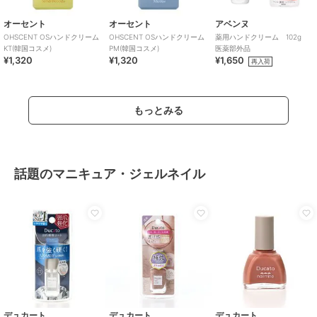
オーセント
オーセント
アベンヌ
OHSCENT OSハンドクリーム
OHSCENT OSハンドクリーム
薬用ハンドクリーム 102g
KT(韓国コスメ)
PM(韓国コスメ)
医薬部外品
¥1,320
¥1,320
¥1,650
再入荷
もっとみる
話題のマニキュア・ジェルネイル
デュカート
デュカート
デュカート