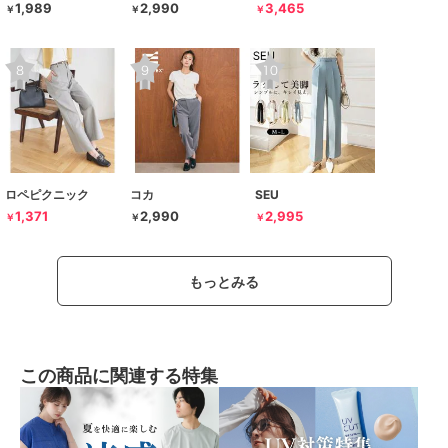
1,989
2,990
3,465
￥
￥
￥
ロペピクニック
コカ
SEU
1,371
2,990
2,995
￥
￥
￥
もっとみる
この商品に関連する特集