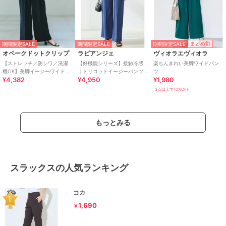
期間限定SALE
まとめ割
期間限定SALE
期間限定SALE
オペークドットクリップ
ラビアンジェ
ヴィオラエヴィオラ
【ストレッチ／防シワ／洗濯
【好機能シリーズ】接触冷感
楽ちんきれい美脚ワイドパン
機OK】美脚イージーワイドパ
｜トリコットイージーパンツ
ツ
¥4,382
¥4,950
¥1,980
ンツ《SS～LL／7col／セット
｜楽なのに美脚/ストレッチ/セ
アップ可／丈が選べる》
ットアップ対応
3点以上で10%OFF
もっとみる
スラックスの人気ランキング
コカ
1,690
￥