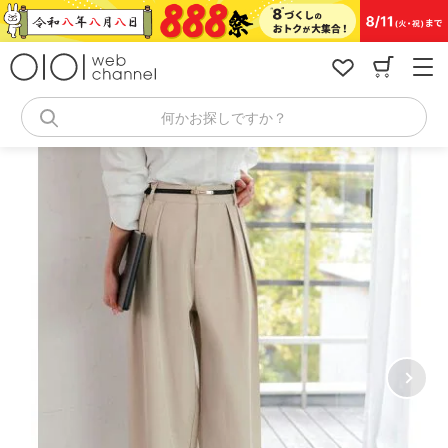
コ
ン
テ
ン
ツ
へ
何かお探しですか？
ス
キ
ッ
プ