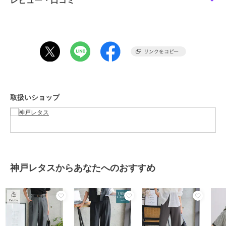
レビュー・口コミ
期間限定セール開催中
ブランド
神戸レタス
ショップ
神戸レタス
商品カテゴリ
パンツ
／
スラックス
性別タイプ
レディース
取扱いショップ
パンツ
／
スラックス
カラー
プチ ベージュ、プチ モカ、プチ
ブラウン、プチ ライトグレー、プ
チ チャコール、プチ ネイビー、
プチ ブラック
サイズ
プチS,プチM,プチL
神戸レタスからあなたへのおすすめ
素材
ポリエステル95% ポリウレタン
5%
商品のお取り扱い方法
特徴
パンツ