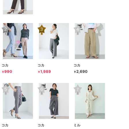
コカ
コカ
コカ
990
1,989
2,690
￥
￥
￥
コカ
コカ
ミル