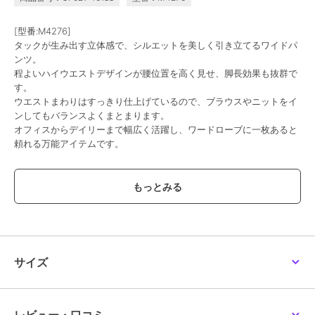
[型番:M4276]
タックが生み出す立体感で、シルエットを美しく引き立てるワイドパ
ンツ。
程よいハイウエストデザインが腰位置を高く見せ、脚長効果も抜群で
す。
ウエストまわりはすっきり仕上げているので、ブラウスやニットをイ
ンしてもバランスよくまとまります。
オフィスからデイリーまで幅広く活躍し、ワードローブに一枚あると
頼れる万能アイテムです。
【素材・サイズ感】
ウエストは2タック入りで程よいゆとりがあり、腰まわりをすっきり
見せながら快適な穿き心地。
ヒップから裾にかけて自然に落ちるワイドラインが、抜け感のあるシ
ルエットを演出します。
落ち感のある生地が縦ラインを強調し、動くたびに軽やかに揺れて上
品な印象に。
サイズ
フラットシューズとも好相性で、重たくならず自然に馴染む低身長さ
んにぴったりな丈感です。
#コウベレタス