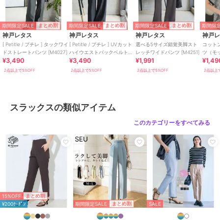
ポリエステル素材
/
無地
/
UVカ
ット加工
/
吸水速乾加工
/
スト
レッチ
/
ワイド・バギー
/
スト
期間限定SALE
期間限定SALE
期間限定SALE
期間限定
まとめ割
まとめ割
まとめ割
レートパンツ
/
ハイライズ
/
ラ
神戸レタス
神戸レタス
神戸レタス
神戸
イフスタイル
/
就活
[ Petitle / プチレ ] タックワイ
[ Petitle / プチレ ] UVカット
選べる5サイズ錯覚美脚スト
コットン
ドストレートパンツ [M4027]
ハイウエストバックベルトパ
レッチワイドパンツ [M4251]
ツ（モ
¥3,490
¥3,490
¥1,991
¥1,49
ンツ [M4422]
ック） [
スラックス
2点以上で5%OFF
2点以上で5%OFF
2点以上で5%OFF
2点以上で
ポリエステル素材
/
無地
/
UVカ
ット加工
/
吸水速乾加工
/
スト
レッチ
/
ワイド・バギー
/
スト
レートパンツ
/
ハイライズ
/
ラ
スラックスの類似アイテム
イフスタイル
/
就活
このカテゴリーをすべてみる
原産国
中国
15%OFF
まとめ割
期間限定SALE
まとめ割
¥200ｸｰﾎﾟﾝ
SALE