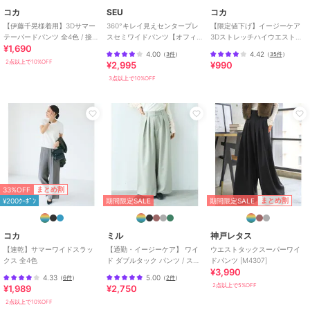
コカ
SEU
コカ
【伊藤千晃様着用】3Dサマー
360°キレイ見えセンタープレ
【限定値下げ】イージーケア
テーパードパンツ 全4色 / 接触
スセミワイドパンツ【オフィ
3Dストレッチハイウエストパ
¥1,690
冷感・シワになりにくい
スカジュアル】【きれいめカ
ンツ
4.00
4.42
（
3件
）
（
35件
）
ジュアル】
2点以上で10%OFF
¥2,995
¥990
3点以上で10%OFF
33%OFF
まとめ割
期間限定SALE
まとめ割
¥200ｸｰﾎﾟﾝ
期間限定SALE
コカ
ミル
神戸レタス
【速乾】サマーワイドスラッ
【通勤・イージーケア】 ワイ
ウエストタックスーパーワイ
クス 全4色
ド ダブルタック パンツ / スラ
ドパンツ [M4307]
¥3,990
ックス 【mil (ミル)】
4.33
5.00
（
6件
）
（
2件
）
2点以上で5%OFF
¥1,989
¥2,750
2点以上で10%OFF