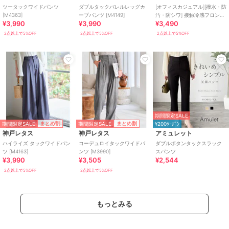
ツータックワイドパンツ
ダブルタックバレルレッグカ
[オフィスカジュアル][撥水・防
[M4363]
ーブパンツ [M4149]
汚・防シワ] 接触冷感フロント
¥3,990
¥3,990
¥3,490
タックワイドスラックス
[M4408]
2点以上で5%OFF
2点以上で5%OFF
2点以上で5%OFF
期間限定SALE
期間限定SALE
期間限定SALE
まとめ割
まとめ割
¥200ｸｰﾎﾟﾝ
神戸レタス
神戸レタス
アミュレット
ハイライズ タックワイドパン
コーデュロイタックワイドパ
ダブルボタンタックスラック
ツ [M4163]
ンツ [M3990]
スパンツ
¥3,990
¥3,505
¥2,544
2点以上で5%OFF
2点以上で5%OFF
もっとみる