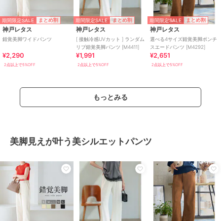
期間限定SALE
期間限定SALE
期間限定SALE
まとめ割
まとめ割
まとめ割
神戸レタス
神戸レタス
神戸レタス
錯覚美脚ワイドパンツ
[ 接触冷感UVカット ] ランダム
選べる4サイズ錯覚美脚ポンチ
リブ錯覚美脚パンツ [M4411]
スエードパンツ [M4292]
¥2,290
¥1,991
¥2,651
2点以上で5%OFF
2点以上で5%OFF
2点以上で5%OFF
もっとみる
美脚見えが叶う美シルエットパンツ