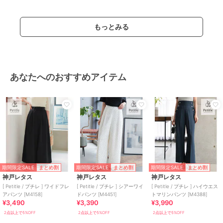
もっとみる
あなたへのおすすめアイテム
期間限定SALE
期間限定SALE
期間限定SALE
まとめ割
まとめ割
まとめ割
神戸レタス
神戸レタス
神戸レタス
[ Petitle / プチレ ] ワイドフレ
[ Petitle / プチレ ] シアーワイ
[ Petitle / プチレ ] ハイウエス
アパンツ [M4158]
ドパンツ [M4451]
トマリンパンツ [M4388]
¥3,490
¥3,390
¥3,990
2点以上で5%OFF
2点以上で5%OFF
2点以上で5%OFF