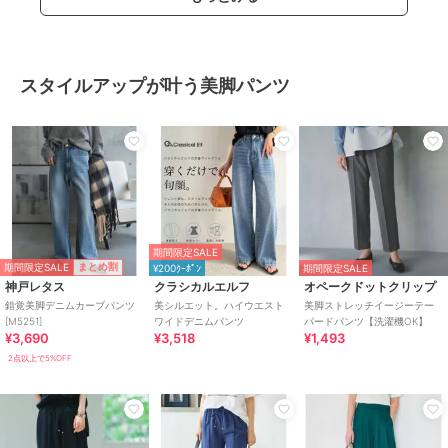
スタイルアップが叶う美脚パンツ
期間限定SALE
期間限定SALE
まとめ割
¥200ｸｰﾎﾟﾝ
期間限定SALE
神戸レタス
クラシカルエルフ
オペークドットクリップ
錯覚美脚デニムカーブパンツ
美シルエット。ハイウエスト
美脚ストレッチイージーテー
[M5251]
ワイドデニムパンツ
パードパンツ【洗濯機OK】
¥3,690
¥3,518
¥1,493
2点以上で5%OFF