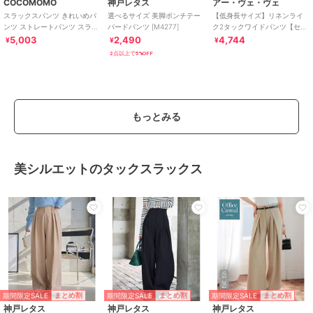
COCOMOMO
神戸レタス
アー・ヴェ・ヴェ
スラックスパンツ きれいめパ
選べるサイズ 美脚ポンチテー
【低身長サイズ】リネンライ
ンツ ストレートパンツ スラッ
パードパンツ [M4277]
ク2タックワイドパンツ【セッ
クス レディース ワイドパンツ
トアップ対応/接触冷感/UVカ
5,003
2,490
4,744
¥
¥
¥
ット/アンチピリ
2点以上で5%OFF
もっとみる
美シルエットのタックスラックス
期間限定SALE
期間限定SALE
期間限定SALE
まとめ割
まとめ割
まとめ割
神戸レタス
神戸レタス
神戸レタス