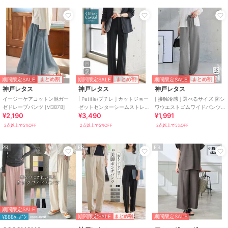
期間限定SALE
期間限定SALE
期間限定SALE
まとめ割
まとめ割
まとめ割
神戸レタス
神戸レタス
神戸レタス
イージーケアコットン混ガー
[ Petitle/プチレ ] カットジョー
[ 接触冷感 ] 選べるサイズ 防シ
ゼドレープパンツ [M3878]
ゼットセンターシームストレ
ワウエストゴムワイドパンツ
¥2,190
¥3,490
¥1,991
ートパンツ [M4421]
[M4432]
2点以上で5%OFF
2点以上で5%OFF
2点以上で5%OFF
PR
PR
PR
期間限定SALE
期間限定SALE
期間限定SALE
¥888ｸｰﾎﾟﾝ
まとめ割