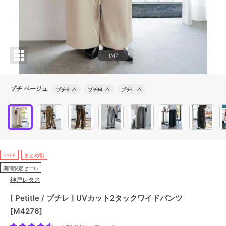
1/47
プチ ベージュ
プチS
△
プチM
△
プチL
△
SALE
まとめ割
期間限定セール
神戸レタス
[ Petitle / プチレ ] UVカット2タックワイドパンツ
[M4276]