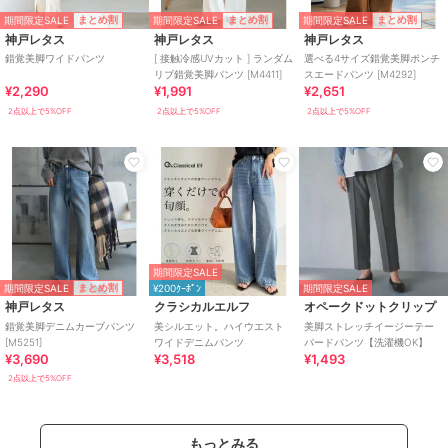
期間限定SALE
期間限定SALE
期間限定SALE
まとめ割
まとめ割
まとめ割
神戸レタス
神戸レタス
神戸レタス
錯覚美脚ワイドパンツ
[ 接触冷感UVカット ] ランダム
選べる4サイズ錯覚美脚ポンチ
リブ錯覚美脚パンツ [M4411]
スエードパンツ [M4292]
¥2,290
¥1,991
¥2,651
2点以上で5%OFF
2点以上で5%OFF
2点以上で5%OFF
期間限定SALE
期間限定SALE
まとめ割
¥200ｸｰﾎﾟﾝ
期間限定SALE
神戸レタス
クラシカルエルフ
オペークドットクリップ
錯覚美脚デニムカーブパンツ
美シルエット。ハイウエスト
美脚ストレッチイージーテー
[M5251]
ワイドデニムパンツ
パードパンツ【洗濯機OK】
¥3,690
¥3,518
¥1,493
2点以上で5%OFF
もっとみる