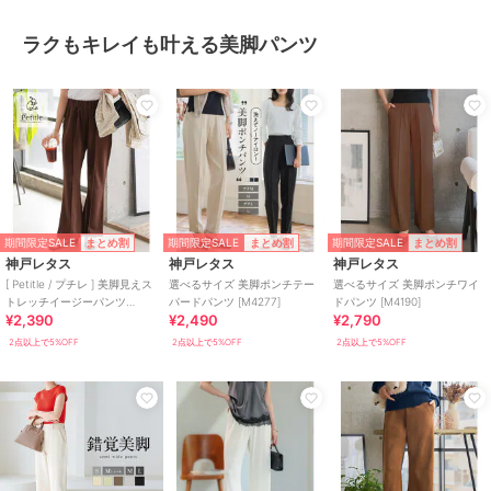
ラクもキレイも叶える美脚パンツ
期間限定SALE
期間限定SALE
期間限定SALE
まとめ割
まとめ割
まとめ割
神戸レタス
神戸レタス
神戸レタス
[ Petitle / プチレ ] 美脚見えス
選べるサイズ 美脚ポンチテー
選べるサイズ 美脚ポンチワイ
トレッチイージーパンツ
パードパンツ [M4277]
ドパンツ [M4190]
¥2,390
¥2,490
¥2,790
[M4266]
2点以上で5%OFF
2点以上で5%OFF
2点以上で5%OFF