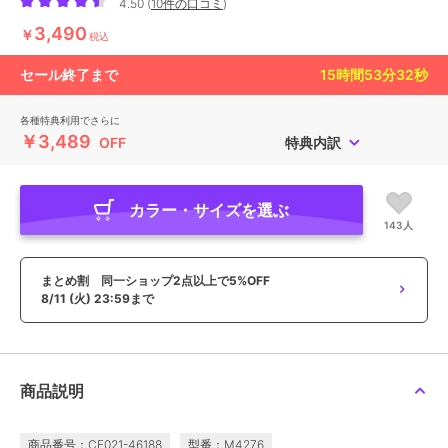
4.50
(
10件の口コミ
)
3,490
￥
税込
セール終了まで
15
時間
53
分
30
秒
各種特典利用でさらに
￥3,489
OFF
特典内訳
カラー・サイズを選ぶ
143人
まとめ割 同一ショップ2点以上で5%OFF
8/11 (火) 23:59まで
商品説明
商品番号：CF021-46188
型番：M4276