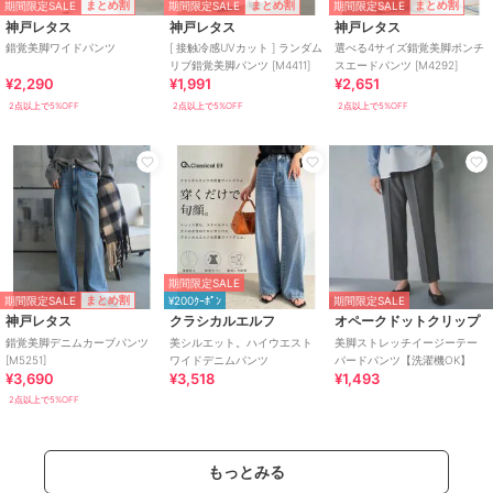
期間限定SALE
期間限定SALE
期間限定SALE
まとめ割
まとめ割
まとめ割
神戸レタス
神戸レタス
神戸レタス
錯覚美脚ワイドパンツ
[ 接触冷感UVカット ] ランダム
選べる4サイズ錯覚美脚ポンチ
リブ錯覚美脚パンツ [M4411]
スエードパンツ [M4292]
¥2,290
¥1,991
¥2,651
2点以上で5%OFF
2点以上で5%OFF
2点以上で5%OFF
期間限定SALE
期間限定SALE
まとめ割
¥200ｸｰﾎﾟﾝ
期間限定SALE
神戸レタス
クラシカルエルフ
オペークドットクリップ
錯覚美脚デニムカーブパンツ
美シルエット。ハイウエスト
美脚ストレッチイージーテー
[M5251]
ワイドデニムパンツ
パードパンツ【洗濯機OK】
¥3,690
¥3,518
¥1,493
2点以上で5%OFF
もっとみる