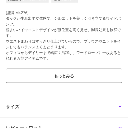
[型番:M4276]
タックが生み出す立体感で、シルエットを美しく引き立てるワイドパ
ンツ。
程よいハイウエストデザインが腰位置を高く見せ、脚長効果も抜群で
す。
ウエストまわりはすっきり仕上げているので、ブラウスやニットをイ
ンしてもバランスよくまとまります。
オフィスからデイリーまで幅広く活躍し、ワードローブに一枚あると
頼れる万能アイテムです。
【素材・サイズ感】
ウエストは2タック入りで程よいゆとりがあり、腰まわりをすっきり
見せながら快適な穿き心地。
ヒップから裾にかけて自然に落ちるワイドラインが、抜け感のあるシ
ルエットを演出します。
落ち感のある生地が縦ラインを強調し、動くたびに軽やかに揺れて上
品な印象に。
サイズ
フラットシューズとも好相性で、重たくならず自然に馴染む低身長さ
んにぴったりな丈感です。
#コウベレタス