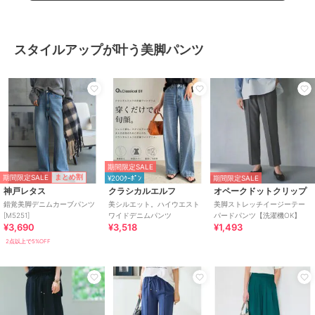
スタイルアップが叶う美脚パンツ
期間限定SALE
期間限定SALE
まとめ割
¥200ｸｰﾎﾟﾝ
期間限定SALE
神戸レタス
クラシカルエルフ
オペークドットクリップ
錯覚美脚デニムカーブパンツ
美シルエット。ハイウエスト
美脚ストレッチイージーテー
[M5251]
ワイドデニムパンツ
パードパンツ【洗濯機OK】
¥3,690
¥3,518
¥1,493
2点以上で5%OFF