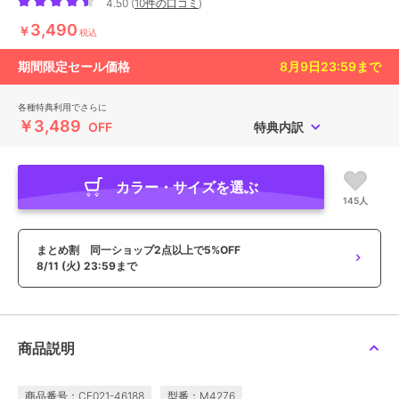
4.50
(
10件の口コミ
)
3,490
￥
税込
期間限定セール価格
8月9日23:59
まで
各種特典利用でさらに
￥3,489
OFF
特典内訳
カラー・サイズを選ぶ
145人
まとめ割 同一ショップ2点以上で5%OFF
8/11 (火) 23:59まで
商品説明
商品番号：CF021-46188
型番：M4276