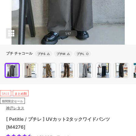
1/47
プチ チャコール
プチS
△
プチM
△
プチL
○
SALE
まとめ割
期間限定セール
神戸レタス
[ Petitle / プチレ ] UVカット2タックワイドパンツ
[M4276]