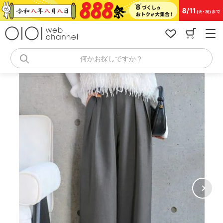
コ
ン
テ
ン
ツ
へ
何かお探しですか？
ス
キ
ッ
プ