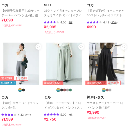
コカ
SEU
コカ
【伊藤千晃様着用】3Dサマー
360°キレイ見えセンタープレ
【限定値下げ】イージーケア
テーパードパンツ 全4色 / 接触
スセミワイドパンツ【オフィ
3Dストレッチハイウエストパ
¥1,690
冷感・シワになりにくい
スカジュアル】【きれいめカ
ンツ
4.00
4.42
（
3件
）
（
35件
）
ジュアル】
2点以上で10%OFF
¥2,995
¥990
3点以上で10%OFF
33%OFF
まとめ割
期間限定SALE
まとめ割
¥200ｸｰﾎﾟﾝ
期間限定SALE
コカ
ミル
神戸レタス
【速乾】サマーワイドスラッ
【通勤・イージーケア】 ワイ
ウエストタックスーパーワイ
クス 全4色
ド ダブルタック パンツ / スラ
ドパンツ [M4307]
¥3,990
ックス 【mil (ミル)】
4.33
5.00
（
6件
）
（
2件
）
2点以上で5%OFF
¥1,989
¥2,750
2点以上で10%OFF