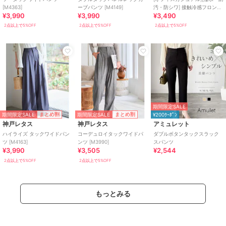
[M4363]
ーブパンツ [M4149]
汚・防シワ] 接触冷感フロント
¥3,990
¥3,990
¥3,490
タックワイドスラックス
[M4408]
2点以上で5%OFF
2点以上で5%OFF
2点以上で5%OFF
期間限定SALE
期間限定SALE
期間限定SALE
まとめ割
まとめ割
¥200ｸｰﾎﾟﾝ
神戸レタス
神戸レタス
アミュレット
ハイライズ タックワイドパン
コーデュロイタックワイドパ
ダブルボタンタックスラック
ツ [M4163]
ンツ [M3990]
スパンツ
¥3,990
¥3,505
¥2,544
2点以上で5%OFF
2点以上で5%OFF
もっとみる