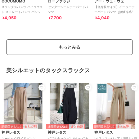
COCOMOMO
ローファッジ
アー・ヴェ・ヴェ
スラックスパンツ ハイウエス
センターシームテーパードパ
【低身長サイズ】イージーテ
ト ストレートパンツ パンツ ボ
ンツ
ーパードパンツ［接触冷感/速
トムス レディース カジュアル
乾/UVカット/イージーケア］
4,950
7,700
4,940
¥
¥
¥
きれいめ
もっとみる
美シルエットのタックスラックス
期間限定SALE
期間限定SALE
期間限定SALE
まとめ割
まとめ割
まとめ割
神戸レタス
神戸レタス
神戸レタス
ツータックワイドパンツ
ダブルタックバレルレッグカ
[オフィスカジュアル][撥水・防