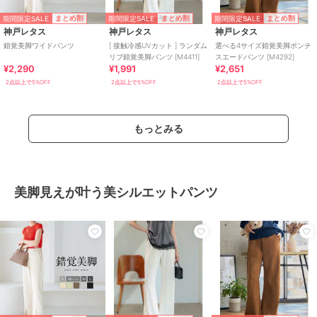
期間限定SALE
期間限定SALE
期間限定SALE
まとめ割
まとめ割
まとめ割
神戸レタス
神戸レタス
神戸レタス
錯覚美脚ワイドパンツ
[ 接触冷感UVカット ] ランダム
選べる4サイズ錯覚美脚ポンチ
リブ錯覚美脚パンツ [M4411]
スエードパンツ [M4292]
¥2,290
¥1,991
¥2,651
2点以上で5%OFF
2点以上で5%OFF
2点以上で5%OFF
もっとみる
美脚見えが叶う美シルエットパンツ