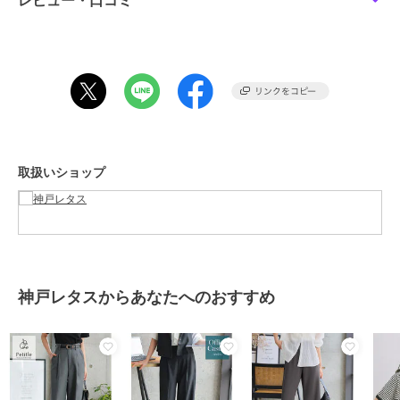
レビュー・口コミ
期間限定セール開催中
ブランド
神戸レタス
ショップ
神戸レタス
商品カテゴリ
パンツ
／
スラックス
性別タイプ
レディース
取扱いショップ
パンツ
／
スラックス
カラー
プチ チャコール、プチ ベージ
ュ、プチ モカ、プチ ブラウン、
プチ ライトグレー、プチ ネイビ
ー、プチ ブラック
サイズ
プチS,プチM,プチL
神戸レタスからあなたへのおすすめ
素材
ポリエステル95% ポリウレタン
5%
商品のお取り扱い方法
特徴
パンツ