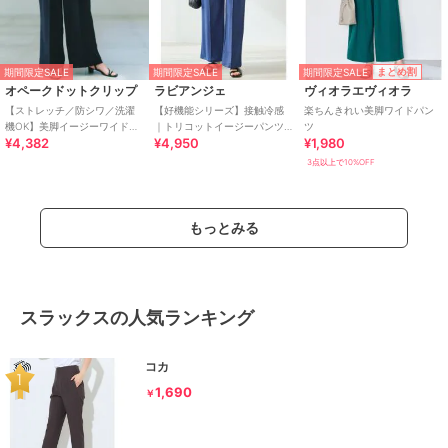
期間限定SALE
まとめ割
期間限定SALE
期間限定SALE
オペークドットクリップ
ラビアンジェ
ヴィオラエヴィオラ
【ストレッチ／防シワ／洗濯
【好機能シリーズ】接触冷感
楽ちんきれい美脚ワイドパン
機OK】美脚イージーワイドパ
｜トリコットイージーパンツ
ツ
¥4,382
¥4,950
¥1,980
ンツ《SS～LL／7col／セット
｜楽なのに美脚/ストレッチ/セ
アップ可／丈が選べる》
ットアップ対応
3点以上で10%OFF
もっとみる
スラックスの人気ランキング
コカ
1,690
￥