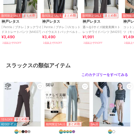
ポリエステル素材
/
無地
/
UVカ
ット加工
/
吸水速乾加工
/
スト
レッチ
/
ワイド・バギー
/
スト
期間限定SALE
期間限定SALE
期間限定SALE
期間限定
まとめ割
まとめ割
まとめ割
レートパンツ
/
ハイライズ
/
ラ
神戸レタス
神戸レタス
神戸レタス
神戸
イフスタイル
/
就活
[ Petitle / プチレ ] タックワイ
[ Petitle / プチレ ] UVカット
選べる5サイズ錯覚美脚スト
コットン
ドストレートパンツ [M4027]
ハイウエストバックベルトパ
レッチワイドパンツ [M4251]
ツ（モ
¥3,490
¥3,490
¥1,991
¥1,49
ンツ [M4422]
ック） [
スラックス
2点以上で5%OFF
2点以上で5%OFF
2点以上で5%OFF
2点以上で
ポリエステル素材
/
無地
/
UVカ
ット加工
/
吸水速乾加工
/
スト
レッチ
/
ワイド・バギー
/
スト
レートパンツ
/
ハイライズ
/
ラ
スラックスの類似アイテム
イフスタイル
/
就活
このカテゴリーをすべてみる
原産国
中国
15%OFF
まとめ割
期間限定SALE
まとめ割
¥200ｸｰﾎﾟﾝ
SALE