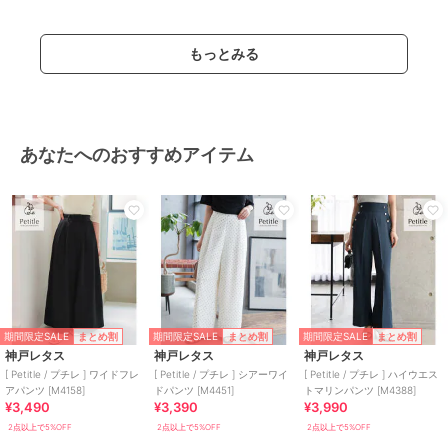
もっとみる
あなたへのおすすめアイテム
期間限定SALE
期間限定SALE
期間限定SALE
まとめ割
まとめ割
まとめ割
神戸レタス
神戸レタス
神戸レタス
[ Petitle / プチレ ] ワイドフレ
[ Petitle / プチレ ] シアーワイ
[ Petitle / プチレ ] ハイウエス
アパンツ [M4158]
ドパンツ [M4451]
トマリンパンツ [M4388]
¥3,490
¥3,390
¥3,990
2点以上で5%OFF
2点以上で5%OFF
2点以上で5%OFF