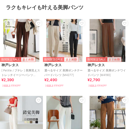
ラクもキレイも叶える美脚パンツ
期間限定SALE
期間限定SALE
期間限定SALE
まとめ割
まとめ割
まとめ割
神戸レタス
神戸レタス
神戸レタス
[ Petitle / プチレ ] 美脚見えス
選べるサイズ 美脚ポンチテー
選べるサイズ 美脚ポンチワイ
トレッチイージーパンツ
パードパンツ [M4277]
ドパンツ [M4190]
¥2,390
¥2,490
¥2,790
[M4266]
2点以上で5%OFF
2点以上で5%OFF
2点以上で5%OFF