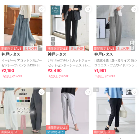
期間限定SALE
期間限定SALE
期間限定SALE
まとめ割
まとめ割
まとめ割
神戸レタス
神戸レタス
神戸レタス
イージーケアコットン混ガー
[ Petitle/プチレ ] カットジョー
[ 接触冷感 ] 選べるサイズ 防シ
ゼドレープパンツ [M3878]
ゼットセンターシームストレ
ワウエストゴムワイドパンツ
¥2,190
¥3,490
¥1,991
ートパンツ [M4421]
[M4432]
2点以上で5%OFF
2点以上で5%OFF
2点以上で5%OFF
PR
PR
PR
期間限定SALE
期間限定SALE
期間限定SALE
¥1500ｸｰﾎﾟﾝ