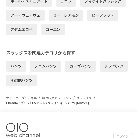
ポール・スチュアート
ラエフ
ディケイドクラシック
アー・ヴェ・ヴェ
ロートレアモン
ビーフラット
アダムエロペ
コーエン
スラックスを関連カテゴリから探す
パンツ
デニムパンツ
カーゴパンツ
チノパンツ
その他パンツ
/
/
/
/
マルイウェブチャネル
神戸レタス
パンツ
スラックス
[ Petitle / プチレ ] UVカット2タックワイドパンツ [M4276]
ログイン