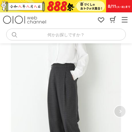
コ
ン
テ
ン
ツ
へ
何かお探しですか？
ス
キ
ッ
プ