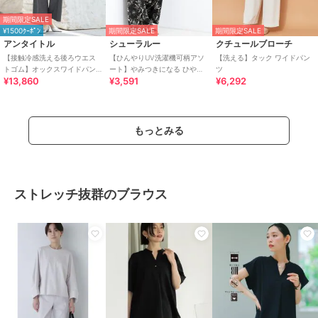
期間限定SALE
¥1500ｸｰﾎﾟﾝ
期間限定SALE
期間限定SALE
アンタイトル
シューラルー
クチュールブローチ
【接触冷感洗える後ろウエス
【ひんやりUV洗濯機可柄アソ
【洗える】タック ワイドパン
トゴム】オックスワイドパン
ート】やみつきになる ひやと
ツ
¥13,860
¥3,591
¥6,292
ツ
ろイージーワイドパンツ
もっとみる
ストレッチ抜群のブラウス