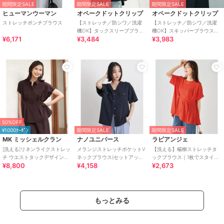
期間限定SALE
期間限定SALE
期間限定SALE
ヒューマンウーマン
オペークドットクリップ
オペークドットクリップ
ストレッチポンチブラウス
【ストレッチ／防シワ／洗濯
【ストレッチ／防シワ／洗濯
機OK】タックスリーブブラウ
機OK】スキッパーブラウス
¥6,171
¥3,484
¥3,983
ス《SS～LL／6col／セットア
《SS～LL／5col／セットアッ
ップ可》
プ可》
50%OFF
¥1000ｸｰﾎﾟﾝ
期間限定SALE
期間限定SALE
MK ミッシェルクラン
ナノユニバース
ラビアンジェ
[洗える]リネンライクストレッ
メランジストレッチポケットV
【洗える】楊柳ストレッチタ
チ ウエストタックデザイン衿
ネックブラウス(セットアップ
ックブラウス｜1枚でスタイル
¥8,800
¥4,158
¥2,673
付きブラウス
可)
アップ/美シルエット/ウエスト
タック/楽ちん
もっとみる