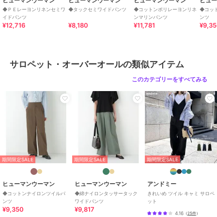
ヒューマンウーマン
ヒューマンウーマン
ヒューマンウーマン
ヒュ
ー
/
ストレートパンツ
/
ミッド
◆ＰＥレーヨンリネンセミワ
◆タックセミワイドパンツ
◆コットンポリレーヨンリネ
◆コッ
イドパンツ
ンマリンパンツ
ンツ
ライズ
¥12,716
¥8,180
¥11,781
¥9,3
原産国
中国製
サロペット・オーバーオールの類似アイテム
このカテゴリーをすべてみる
期間限定SALE
期間限定SALE
期間限定SALE
ヒューマンウーマン
ヒューマンウーマン
アンドミー
◆コットンナイロンツイルパ
◆綿ナイロンタッサータック
きれいめ ツイル キャミ サロペ
ンツ
ワイドパンツ
ット
¥9,350
¥9,817
4.16
（
25件
）