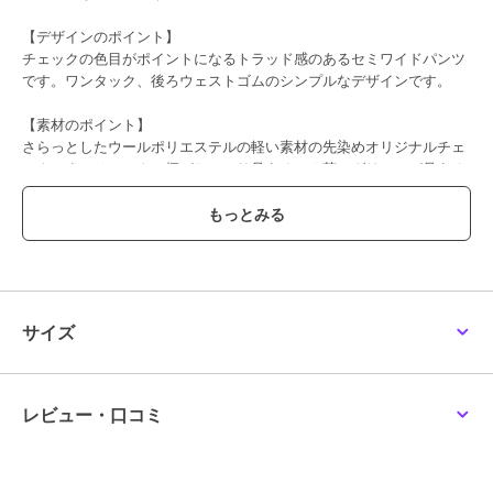
【デザインのポイント】
チェックの色目がポイントになるトラッド感のあるセミワイドパンツ
です。ワンタック、後ろウェストゴムのシンプルなデザインです。
【素材のポイント】
さらっとしたウールポリエステルの軽い素材の先染めオリジナルチェ
ックです。チェックの柄がしっかり見えるモカ茶にグリーンが見える
チェックと、グレーとブラックのギンガムの2色展開です。
【おすすめコーディネート】
トラッドスタイルに欠かせないチェック柄パンツ。シャツやスウェッ
ト、ウォーム感のあるニットまでバランス良く着用できます。
透け感／なし|裏地／あり|光沢／なし|生地の厚さ／普通|伸縮性／な
し|シルエット／スタンダード
サイズ
期間限定セール開催中
レビュー・口コミ
ブランド
ヒューマンウーマン
ショップ
ヒューマンウーマン