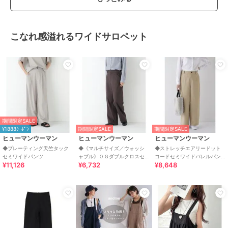
こなれ感溢れるワイドサロペット
期間限定SALE
¥1888ｸｰﾎﾟﾝ
期間限定SALE
期間限定SALE
ヒューマンウーマン
ヒューマンウーマン
ヒューマンウーマン
◆プレーティング天竺タック
◆《マルチサイズ／ウォッシ
◆ストレッチエアリードット
セミワイドパンツ
ャブル》ＯＧダブルクロスセ
コードセミワイドバレルパン
¥11,126
¥6,732
¥8,648
ミワイドパンツ
ツ