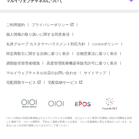
マルイウェブチャネルについて
ご利用規約
プライバシーポリシー
個人情報の取り扱いに関する同意条項
丸井グループ カスタマーハラスメント対応方針
cookieポリシー
特定商取引に関する法律に基づく表示
古物営業法に基づく表示
酒類販売管理者標識
高度管理医療機器等販売許可に基づく表示
マルイウェブチャネル出店のお問い合わせ
サイトマップ
宅配買取サービス
宅配収納サービス
※セール商品の比較対象価格はマルイウェブチャネル旧価格、またはメーカー希望小売価格に現在の消費税を加算
した価格です。※セール期間中、予告なく価格が変更となる場合・マルイ店舗価格と異なる場合がございます。お
支払いはご注文時の価格となりますのでご了承ください。