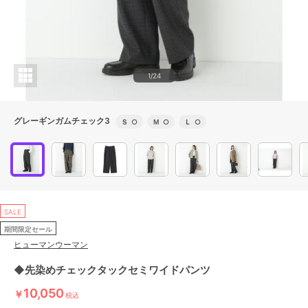
1/24
グレーギンガムチェック3
Ｓ
○
Ｍ
○
Ｌ
○
SALE
期間限定セール
ヒューマンウーマン
◆先染めチェックタックセミワイドパンツ
10,050
￥
税込