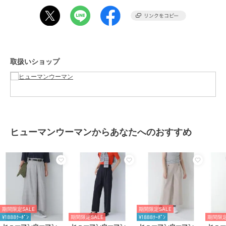
商品カテゴリ
オールインワン・サロペット
／
サロペット・オーバーオール
性別タイプ
レディース
オールインワン・サロペット
／
サロペット・オーバーオール
取扱いショップ
カラー
グレーギンガムチェック3、グリ
ーンチェック3
サイズ
Ｓ,Ｍ,Ｌ
素材
（表生地）ポリエステル 55% 毛 4
5%（裏生地）ポリエステル 100%
商品のお取り扱い方法
ヒューマンウーマンからあなたへのおすすめ
特徴
オールインワン・サロペット
ポリエステル素材
/
チェック柄
/
ルーズストレート
/
ワイド・バギ
ー
/
ストレートパンツ
/
ミッド
ライズ
サロペット・オーバーオール
期間限定SALE
期間限定SALE
ポリエステル素材
/
チェック柄
/
¥1888ｸｰﾎﾟﾝ
期間限定SALE
¥1888ｸｰﾎﾟﾝ
期間限定
ルーズストレート
/
ワイド・バギ