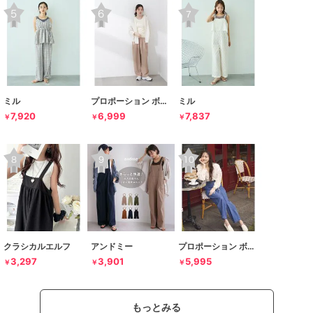
ミル
プロポーション ボディドレッシング
ミル
7,920
6,999
7,837
￥
￥
￥
クラシカルエルフ
アンドミー
プロポーション ボディドレッシング
3,297
3,901
5,995
￥
￥
￥
もっとみる