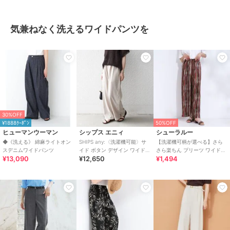
気兼ねなく洗えるワイドパンツを
30%OFF
¥1888ｸｰﾎﾟﾝ
50%OFF
ヒューマンウーマン
シップス エニィ
シューラルー
◆《洗える》 綿麻ライトオン
SHIPS any:〈洗濯機可能〉サ
【洗濯機可柄が選べる】さら
スデニムワイドパンツ
イド ボタン デザイン ワイド
さら楽ちん プリーツ ワイドパ
¥13,090
¥12,650
¥1,494
イージー パンツ
ンツ