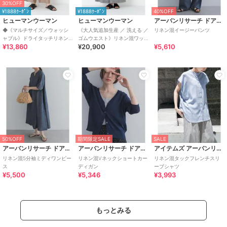
30%OFF
¥1888ｸｰﾎﾟﾝ
¥1888ｸｰﾎﾟﾝ
40%OFF
ヒューマンウーマン
ヒューマンウーマン
アーバンリサーチ ドアーズ
◆《マルチサイズ／ウォッシ
《大人気追加生産 ／ 洗える ／
リネン混イージーパンツ
ャブル》ドライタッチリネン
ゴムウエスト》リネン混ワッ
¥13,860
¥20,900
¥5,610
混ガウチョパン
シャータック
50%OFF
期間限定SALE
SALE
アーバンリサーチ ドアーズ
アーバンリサーチ ドアーズ
アイテムズ アーバンリサーチ
リネン混5分袖ミディワンピー
リネン混Vネックショートカー
リネン混タックフレンチスリ
ス
ディガン
ーブシャツ
¥5,500
¥5,346
¥3,993
もっとみる