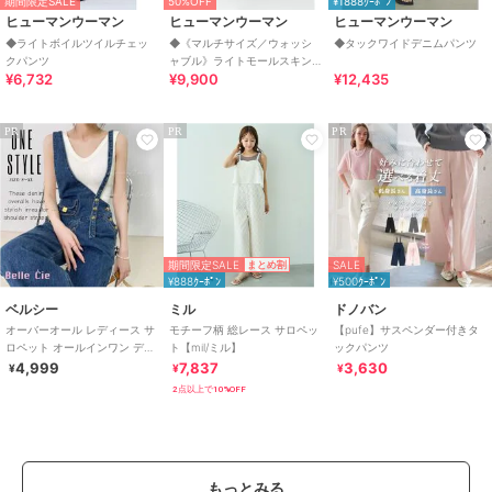
期間限定SALE
50%OFF
¥1888ｸｰﾎﾟﾝ
ヒューマンウーマン
ヒューマンウーマン
ヒューマンウーマン
◆ライトボイルツイルチェッ
◆《マルチサイズ／ウォッシ
◆タックワイドデニムパンツ
クパンツ
ャブル》ライトモールスキン
¥6,732
¥9,900
¥12,435
セミワイドパン
PR
PR
PR
期間限定SALE
SALE
まとめ割
¥888ｸｰﾎﾟﾝ
¥500ｸｰﾎﾟﾝ
ベルシー
ミル
ドノバン
オーバーオール レディース サ
モチーフ柄 総レース サロペッ
【pufe】サスペンダー付きタ
ロペット オールインワン デニ
ト【mil/ミル】
ックパンツ
ムサロペット アシメショルダ
4,999
7,837
3,630
¥
¥
¥
ー
2点以上で10%OFF
もっとみる