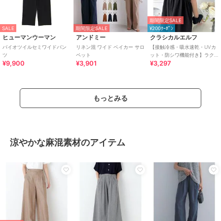
期間限定SALE
SALE
期間限定SALE
¥200ｸｰﾎﾟﾝ
ヒューマンウーマン
アンドミー
クラシカルエルフ
バイオツイルセミワイドパン
リネン混 ワイド ベイカー サロ
【接触冷感・吸水速乾・UVカ
ツ
ペット
ット・防シワ機能付き】ラク
¥9,900
¥3,901
¥3,297
してキマる前後2wayワイドス
カパンサロペット
もっとみる
涼やかな麻混素材のアイテム