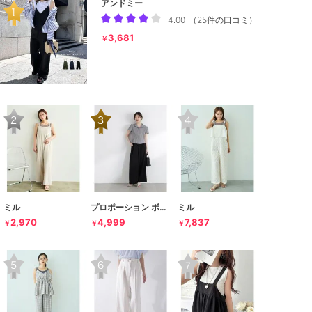
アンドミー
4.00
（
25件の口コミ
）
3,681
￥
ミル
プロポーション ボディドレッシング
ミル
2,970
4,999
7,837
￥
￥
￥