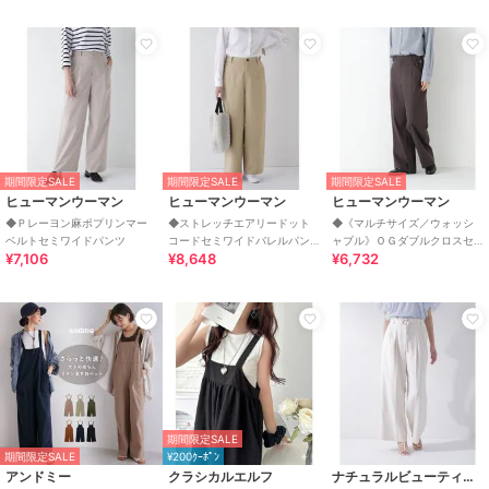
期間限定SALE
期間限定SALE
期間限定SALE
ヒューマンウーマン
ヒューマンウーマン
ヒューマンウーマン
◆Ｐレーヨン麻ポプリンマー
◆ストレッチエアリードット
◆《マルチサイズ／ウォッシ
ベルトセミワイドパンツ
コードセミワイドバレルパン
ャブル》ＯＧダブルクロスセ
¥7,106
¥8,648
¥6,732
ツ
ミワイドパンツ
期間限定SALE
期間限定SALE
¥200ｸｰﾎﾟﾝ
アンドミー
クラシカルエルフ
ナチュラルビューティーベーシック