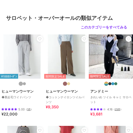
ド・バギー
/
ストレートパンツ
/
ミッドライズ
/
アウトドア
/
ミ
モレ・クロップド・半端丈
サロペット・オーバーオールの類似アイテム
原産国
中国製
このカテゴリーをすべてみる
¥1888ｸｰﾎﾟﾝ
期間限定SALE
期間限定SALE
ヒューマンウーマン
ヒューマンウーマン
アンドミー
◆裏起毛ワイドパンツ
◆コットンナイロンツイルパ
きれいめ ツイル キャミ サロペ
ンツ
ット
¥9,350
5.00
4.16
（
1件
）
（
25件
）
¥22,000
¥3,681