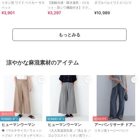
リネン混 ワイド ベイカー サロ
【接触冷感・吸水速乾・UVカ
ダブルベルトワイドパンツ
ペット
ット・防シワ機能付き】ラク
¥3,901
¥3,297
¥10,989
してキマる前後2wayワイドス
カパンサロペット
もっとみる
涼やかな麻混素材のアイテム
30%OFF
¥1888ｸｰﾎﾟﾝ
¥1888ｸｰﾎﾟﾝ
40%OFF
ヒューマンウーマン
ヒューマンウーマン
アーバンリサーチ ドアーズ
◆《マルチサイズ／ウォッシ
《大人気追加生産 ／ 洗える ／
リネン混イージーパンツ
ャブル》ドライタッチリネン
ゴムウエスト》リネン混ワッ