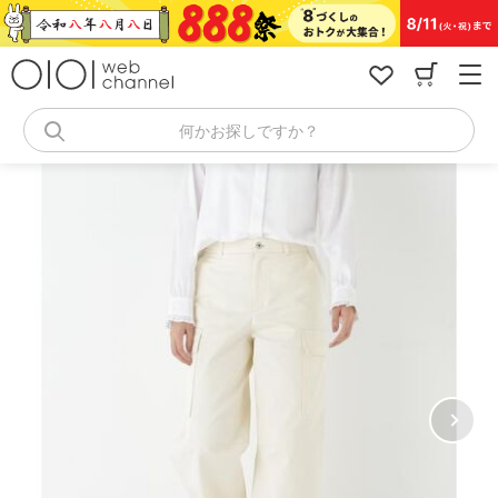
コ
ン
テ
ン
ツ
へ
何かお探しですか？
ス
キ
ッ
プ