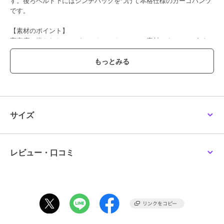
す。後ろベルト下にはシンチバックをつけて本格仕様のカーゴパンツ
です。
【素材のポイント】
高密度に織られたオーガニックコットンのチノ素材です。カーゴパン
ツらしいカーキとエクリュの2色展開です。
【おすすめコーディネート】
スウェットとのカジュアルなデイリースタイルはもちろん、シーズン
らしいカラーニット合わせや、ミドルジャージーカーディガンとのフ
レンチスタイルもおすすめです。
透け感／なし|裏地／なし|光沢／なし|生地の厚さ／普通|伸縮性／な
サイズ
し|シルエット／スタンダード
期間限定セール開催中
レビュー・口コミ
ブランド
ヒューマンウーマン
ショップ
ヒューマンウーマン
商品カテゴリ
オールインワン・サロペット
／
サロペット・オーバーオール