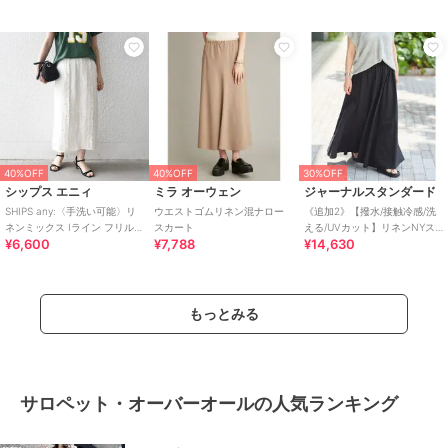
40%OFF
40%OFF
30%OFF
シップス エニィ
ミラ オーウェン
ジャーナルスタンダード
SHIPS any:〈手洗い可能〉リ
ウエストゴムリネン混ナロー
《追加2》【撥水/接触冷感/洗
ネンミックス Iライン フリル
スカート
える/UVカット】リネンNYス
¥6,600
¥7,788
¥14,630
イージー スカート
トレッチギャザースカート
もっとみる
サロペット・オーバーオールの人気ランキング