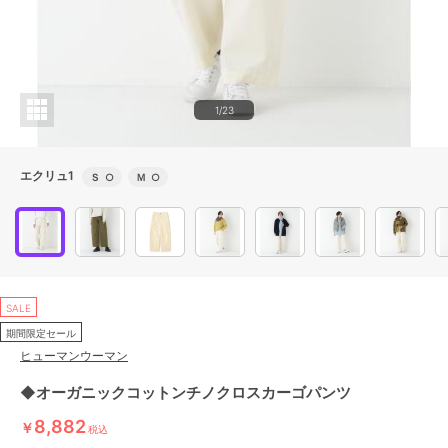
1/23
エクリュ1
Ｓ
○
Ｍ
○
SALE
期間限定セール
ヒューマンウーマン
◆オーガニックコットンチノクロスカーゴパンツ
8,882
￥
税込