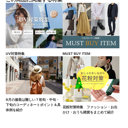
UV対策特集
MUST BUY ITEM
9月の服装は難しい？初旬・中旬・
下旬のコーディネートポイント＆具
花粉対策特集 ファッション・お出
体例を紹介
かけ・おうち雑貨をまとめて紹介