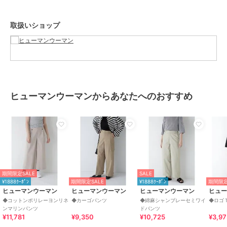
性別タイプ
レディース
オールインワン・サロペット
／
サロペット・オーバーオール
取扱いショップ
カラー
エクリュ1、カーキ
サイズ
Ｓ,Ｍ
素材
コットン 100%
商品のお取り扱い方法
ヒューマンウーマンからあなたへのおすすめ
お手入れ
40℃非常に弱い 漂白× アイロン20
0℃ ドライ弱い タンブル乾燥× 吊
り干し ウェット非常に弱い
特徴
オールインワン・サロペット
綿・コットン素材
/
綿100％
/
無
地
/
ルーズストレート
/
ワイ
ド・バギー
/
ストレートパンツ
/
期間限定SALE
SALE
ミッドライズ
/
アウトドア
/
ミ
¥1888ｸｰﾎﾟﾝ
期間限定SALE
¥1888ｸｰﾎﾟﾝ
期間限定
モレ・クロップド・半端丈
ヒューマンウーマン
ヒューマンウーマン
ヒューマンウーマン
ヒュ
◆コットンポリレーヨンリネ
◆カーゴパンツ
◆綿麻シャンブレーセミワイ
◆ロゴ
サロペット・オーバーオール
ンマリンパンツ
ドパンツ
綿・コットン素材
/
綿100％
/
無
¥11,781
¥9,350
¥10,725
¥3,9
地
/
ルーズストレート
/
ワイ