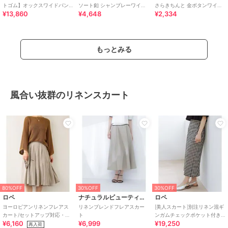
トゴム】オックスワイドパン
ソート釦 シャンブレーワイド
さらきちんと 金ボタンワイド
¥13,860
¥4,648
¥2,334
ツ
パンツ
パンツ
もっとみる
風合い抜群のリネンスカート
80%OFF
30%OFF
30%OFF
ロペ
ナチュラルビューティーベーシック
ロペ
ヨーロピアンリネンフレアス
リネンブレンドフレアスカー
[美人スカート]別注リネン混ギ
カート/セットアップ対応・イ
ト
ンガムチェックポケット付き
¥6,160
¥6,999
¥19,250
ージーケア
タイトスカート/イージーケア
再入荷