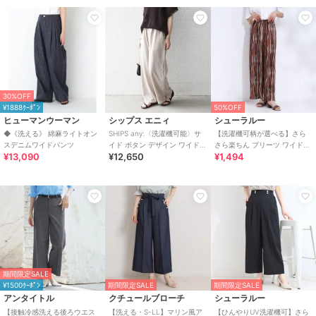
30%OFF
¥1888ｸｰﾎﾟﾝ
50%OFF
ヒューマンウーマン
シップス エニィ
シューラルー
◆《洗える》 綿麻ライトオン
SHIPS any:〈洗濯機可能〉サ
【洗濯機可柄が選べる】さら
スデニムワイドパンツ
イド ボタン デザイン ワイド
さら楽ちん プリーツ ワイドパ
¥13,090
¥12,650
¥1,494
イージー パンツ
ンツ
期間限定SALE
¥1500ｸｰﾎﾟﾝ
期間限定SALE
期間限定SALE
アンタイトル
クチュールブローチ
シューラルー
【接触冷感洗える後ろウエス
【洗える・S-LL】マリン風ア
【ひんやりUV洗濯機可】さら