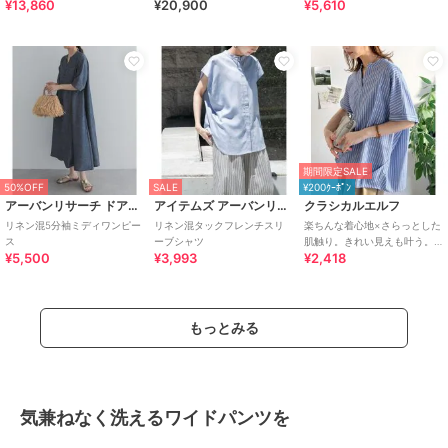
¥13,860
¥20,900
¥5,610
混ガウチョパン
シャータック
期間限定SALE
50%OFF
SALE
¥200ｸｰﾎﾟﾝ
アーバンリサーチ ドアーズ
アイテムズ アーバンリサーチ
クラシカルエルフ
リネン混5分袖ミディワンピー
リネン混タックフレンチスリ
楽ちんな着心地×さらっとした
ス
ーブシャツ
肌触り。きれい見えも叶う。
¥5,500
¥3,993
¥2,418
リネン混バンドカラースキッ
パータックブラウス
もっとみる
気兼ねなく洗えるワイドパンツを