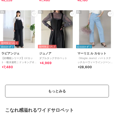
PR
PR
PR
期間限定SALE
期間限定SALE
¥888ｸｰﾎﾟﾝ
¥2888ｸｰﾎﾟﾝ
ラビアンジェ
ジュノア
マーリエ ル カセット
【好機能シリーズ】UVカッ
ダブルタックサロペット
《Maglie Jeans》ハートステ
ト・吸水速乾｜ドッキングオ
ッチカーヴィーラインジーン
4,969
¥
ールインワン｜360度こなれ見
ズ
7,480
28,600
¥
¥
え/バックスリット
もっとみる
こなれ感溢れるワイドサロペット