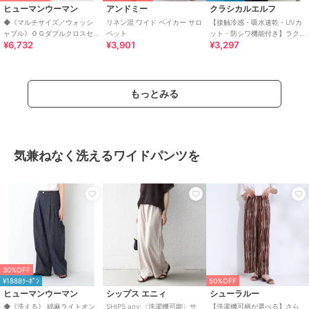
ヒューマンウーマン
アンドミー
クラシカルエルフ
◆《マルチサイズ／ウォッシ
リネン混 ワイド ベイカー サロ
【接触冷感・吸水速乾・UVカ
ャブル》ＯＧダブルクロスセ
ペット
ット・防シワ機能付き】ラク
¥6,732
¥3,901
¥3,297
ミワイドパンツ
してキマる前後2wayワイドス
カパンサロペット
もっとみる
気兼ねなく洗えるワイドパンツを
30%OFF
¥1888ｸｰﾎﾟﾝ
50%OFF
ヒューマンウーマン
シップス エニィ
シューラルー
◆《洗える》 綿麻ライトオン
SHIPS any:〈洗濯機可能〉サ
【洗濯機可柄が選べる】さら