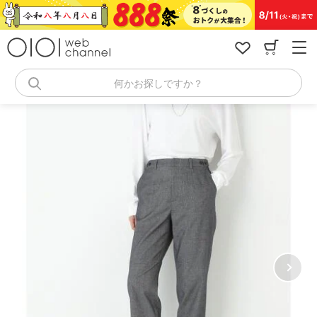
コ
ン
テ
ン
ツ
へ
何かお探しですか？
ス
キ
ッ
プ