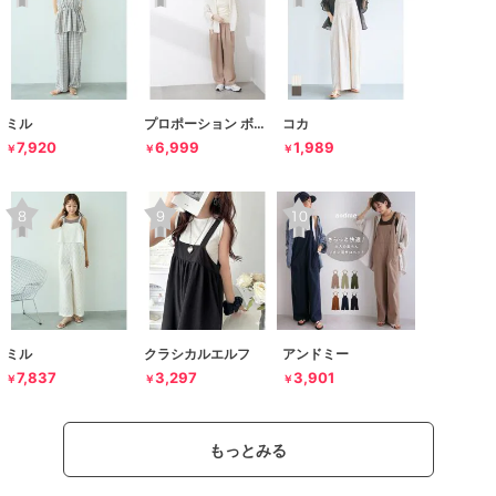
ミル
プロポーション ボディドレッシング
コカ
7,920
6,999
1,989
￥
￥
￥
ミル
クラシカルエルフ
アンドミー
7,837
3,297
3,901
￥
￥
￥
もっとみる