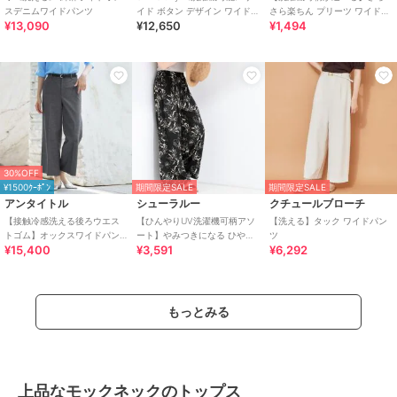
スデニムワイドパンツ
イド ボタン デザイン ワイド
さら楽ちん プリーツ ワイドパ
¥13,090
¥12,650
¥1,494
イージー パンツ
ンツ
30%OFF
¥1500ｸｰﾎﾟﾝ
期間限定SALE
期間限定SALE
アンタイトル
シューラルー
クチュールブローチ
【接触冷感洗える後ろウエス
【ひんやりUV洗濯機可柄アソ
【洗える】タック ワイドパン
トゴム】オックスワイドパン
ート】やみつきになる ひやと
ツ
¥15,400
¥3,591
¥6,292
ツ
ろイージーワイドパンツ
もっとみる
上品なモックネックのトップス