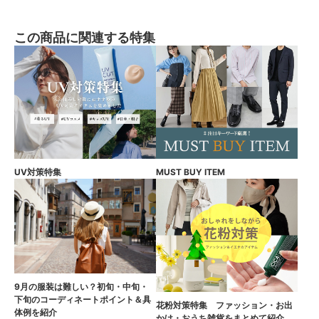
この商品に関連する特集
UV対策特集
MUST BUY ITEM
9月の服装は難しい？初旬・中旬・
下旬のコーディネートポイント＆具
花粉対策特集 ファッション・お出
体例を紹介
かけ・おうち雑貨をまとめて紹介