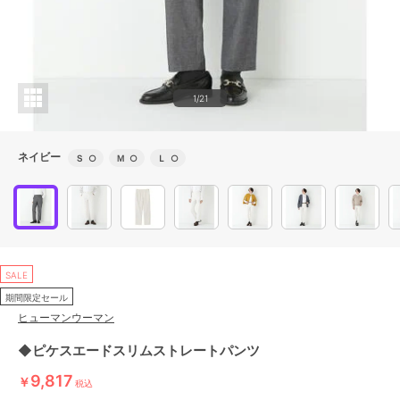
1/21
ネイビー
Ｓ
○
Ｍ
○
Ｌ
○
SALE
期間限定セール
ヒューマンウーマン
◆ピケスエードスリムストレートパンツ
9,817
￥
税込