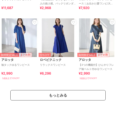
人の抜け感。バックリボンダ
ース｜お出かけ夏ワンピ/大人
¥11,687
¥2,968
¥7,920
ブルストラッププリーツキャ
リラックス/細見え/サラッと涼
ミロングワンピース
しく/体型カバー
期間限定SALE
期間限定SALE
まとめ割
まとめ割
10%OFF
アロッタ
ロペピクニック
アロッタ
袖タックゆるワンピース
リラックスワンピース
【4つの機能付】ひんやりフレ
ア袖ベルト付ゆるワンピース
¥2,990
¥6,296
¥2,990
3点以上で10%OFF
3点以上で10%OFF
もっとみる