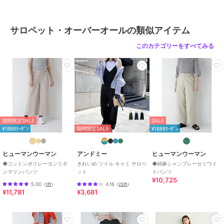
原産国
中国製
サロペット・オーバーオールの類似アイテム
このカテゴリーをすべてみる
期間限定SALE
SALE
¥1888ｸｰﾎﾟﾝ
期間限定SALE
¥1888ｸｰﾎﾟﾝ
ヒューマンウーマン
アンドミー
ヒューマンウーマン
◆コットンポリレーヨンリネ
きれいめ ツイル キャミ サロペ
◆綿麻シャンブレーセミワイ
ンマリンパンツ
ット
ドパンツ
¥10,725
5.00
4.16
（
1件
）
（
25件
）
¥11,781
¥3,681