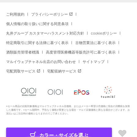
ご利用規約
プライバシーポリシー
個人情報の取り扱いに関する同意条項
丸井グループ カスタマーハラスメント対応方針
cookieポリシー
特定商取引に関する法律に基づく表示
古物営業法に基づく表示
酒類販売管理者標識
高度管理医療機器等販売許可に基づく表示
マルイウェブチャネル出店のお問い合わせ
サイトマップ
宅配買取サービス
宅配収納サービス
※セール商品の比較対象価格はマルイウェブチャネル旧価格、またはメーカー希望小売価格に現在の消費税を加算
した価格です。※セール期間中、予告なく価格が変更となる場合・マルイ店舗価格と異なる場合がございます。お
支払いはご注文時の価格となりますのでご了承ください。
カラー・サイズを選ぶ
Copyright All Rights Reserved. MARUI Co., Ltd