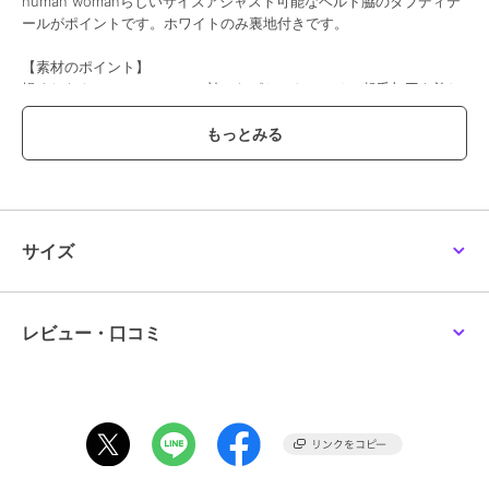
human womanらしいサイズアジャスト可能なベルト脇のタブディテ
ールがポイントです。ホワイトのみ裏地付きです。
【素材のポイント】
軽くしなやかでテンションの効いたピケストレッチに起毛加工を施し
た、優しい風合いのピケスウェードを使用しています。
【おすすめコーディネート】
ロング丈トップスやボリューム感のあるニットともバランス良くスタ
イリングできるパンツです。春までロングシーズン活躍します。
透け感／なし|裏地／あり|光沢／なし|生地の厚さ／普通|伸縮性／な
し|シルエット／スタンダード
サイズ
期間限定セール開催中
レビュー・口コミ
ブランド
ヒューマンウーマン
ショップ
ヒューマンウーマン
商品カテゴリ
オールインワン・サロペット
／
サロペット・オーバーオール
性別タイプ
レディース