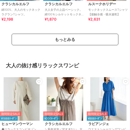
クラシカルエルフ
クラシカルエルフ
ルスークホリデー
綿100%、大人のモックネック
大人女子の上品ベーシック。
モックネックスムースTシャツ
ラグランTシャツ。
綿100％シルケットモックネッ
【接触冷感・吸水速乾】
¥2,198
¥1,870
¥2,631
クフレンチTシャツ(刺繍)
もっとみる
大人の抜け感リラックスワンピ
期間限定SALE
期間限定SALE
期間限定SALE
¥1888ｸｰﾎﾟﾝ
¥200ｸｰﾎﾟﾝ
¥888ｸｰﾎﾟﾝ
ヒューマンウーマン
クラシカルエルフ
ラビアンジェ
◆リラックスコンビネゾン
＼新色追加／甘すぎない、大
ウエストシャーリングワンピ