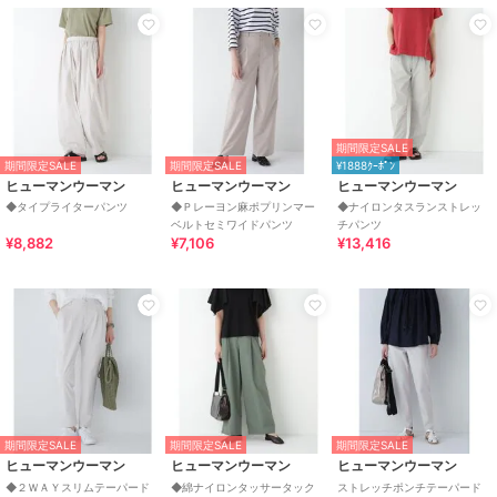
期間限定SALE
期間限定SALE
期間限定SALE
¥1888ｸｰﾎﾟﾝ
ヒューマンウーマン
ヒューマンウーマン
ヒューマンウーマン
◆タイプライターパンツ
◆Ｐレーヨン麻ポプリンマー
◆ナイロンタスランストレッ
ベルトセミワイドパンツ
チパンツ
¥8,882
¥7,106
¥13,416
期間限定SALE
期間限定SALE
期間限定SALE
ヒューマンウーマン
ヒューマンウーマン
ヒューマンウーマン
◆２ＷＡＹスリムテーパード
◆綿ナイロンタッサータック
ストレッチポンチテーパード