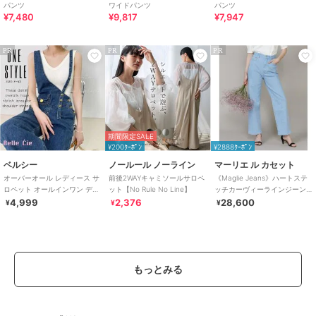
パンツ
ワイドパンツ
パンツ
¥7,480
¥9,817
¥7,947
PR
PR
PR
期間限定SALE
¥200ｸｰﾎﾟﾝ
¥2888ｸｰﾎﾟﾝ
ベルシー
ノールール ノーライン
マーリエ ル カセット
オーバーオール レディース サ
前後2WAYキャミソールサロペ
《Maglie Jeans》ハートステ
ロペット オールインワン デニ
ット【No Rule No Line】
ッチカーヴィーラインジーン
ムサロペット アシメショルダ
ズ
4,999
2,376
28,600
¥
¥
¥
ー
もっとみる