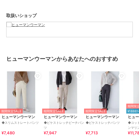
オールインワン・サロペット
／
サロペット・オーバーオール
取扱いショップ
カラー
ネイビー、ホワイト
サイズ
Ｓ,Ｍ,Ｌ
素材
ホワイト： （表生地）コットン 9
8% ポリウレタン 2%（裏生地）ポ
リエステル 100% ネイビー： コッ
トン 98% ポリウレタン 2%
ヒューマンウーマンからあなたへのおすすめ
商品のお取り扱い方法
お手入れ
手洗い 漂白× アイロン110℃ ドラ
イ弱い タンブル乾燥× 吊り干し ウ
ェット非常に弱い
特徴
オールインワン・サロペット
綿・コットン素材
/
無地
/
テー
期間限定
パード
/
ミッドライズ
期間限定SALE
期間限定SALE
期間限定SALE
¥1888ｸ
ヒューマンウーマン
ヒューマンウーマン
ヒューマンウーマン
ヒュ
サロペット・オーバーオール
◆スリムストレートパンツ
◆ピケストレッチピーチパン
◆ピケストレッチパンツ
◆コッ
綿・コットン素材
/
無地
/
テー
ツ
ンマリ
パード
/
ミッドライズ
¥7,480
¥7,947
¥7,713
¥11,7