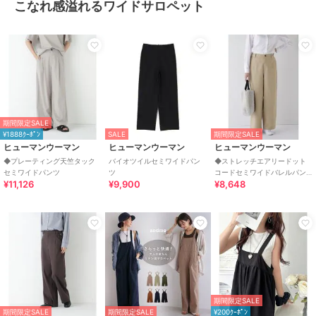
こなれ感溢れるワイドサロペット
期間限定SALE
¥1888ｸｰﾎﾟﾝ
SALE
期間限定SALE
ヒューマンウーマン
ヒューマンウーマン
ヒューマンウーマン
◆プレーティング天竺タック
バイオツイルセミワイドパン
◆ストレッチエアリードット
セミワイドパンツ
ツ
コードセミワイドバレルパン
¥11,126
¥9,900
¥8,648
ツ
期間限定SALE
期間限定SALE
期間限定SALE
¥200ｸｰﾎﾟﾝ