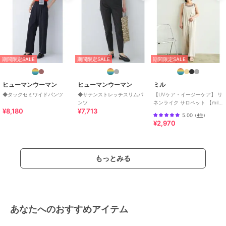
期間限定SALE
期間限定SALE
期間限定SALE
ヒューマンウーマン
ヒューマンウーマン
ミル
◆タックセミワイドパンツ
◆サテンストレッチスリムパ
【UVケア・イージーケア】 リ
ンツ
ネンライク サロペット 【mil/
¥8,180
¥7,713
ミル】
5.00
（
4件
）
¥2,970
もっとみる
あなたへのおすすめアイテム