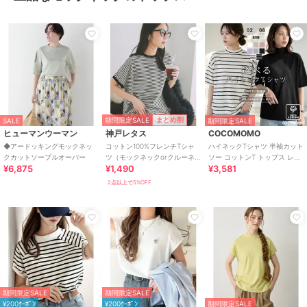
期間限定SALE
まとめ割
SALE
期間限定SALE
ヒューマンウーマン
神戸レタス
COCOMOMO
◆アードッキングモックネッ
コットン100%フレンチTシャ
ハイネックTシャツ 半袖カット
クカットソープルオーバー
ツ（モックネックorクルーネ
ソー コットンT トップス レデ
¥6,875
¥1,490
¥3,581
ック） [C4819]
ィース モックネック 半袖シャ
ツ
2点以上で5%OFF
期間限定SALE
期間限定SALE
¥200ｸｰﾎﾟﾝ
¥200ｸｰﾎﾟﾝ
期間限定SALE