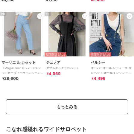
0601
PR
PR
PR
期間限定SALE
期間限定SALE
マーリエ ル カセット
ジュノア
ベルシー
《Maglie Jeans》ハートステ
ダブルタックサロペット
オーバーオール レディース サ
ッチカーヴィーラインジーン
ロペット オールインワン デニ
4,969
¥
ズ
ムサロペット アシメショルダ
28,600
4,499
¥
¥
ー
もっとみる
こなれ感溢れるワイドサロペット