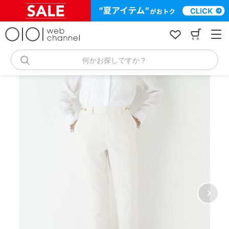
コ
ン
テ
ン
ツ
へ
何かお探しですか？
ス
キ
ッ
プ