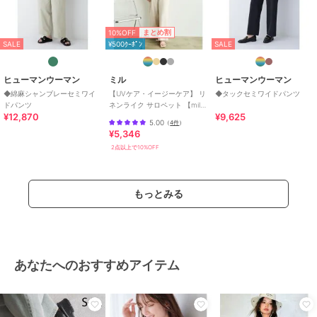
10%OFF
まとめ割
SALE
¥500ｸｰﾎﾟﾝ
SALE
ヒューマンウーマン
ミル
ヒューマンウーマン
◆綿麻シャンブレーセミワイ
【UVケア・イージーケア】 リ
◆タックセミワイドパンツ
ドパンツ
ネンライク サロペット 【mil/
¥12,870
¥9,625
ミル】
5.00
（
4件
）
¥5,346
2点以上で10%OFF
もっとみる
あなたへのおすすめアイテム