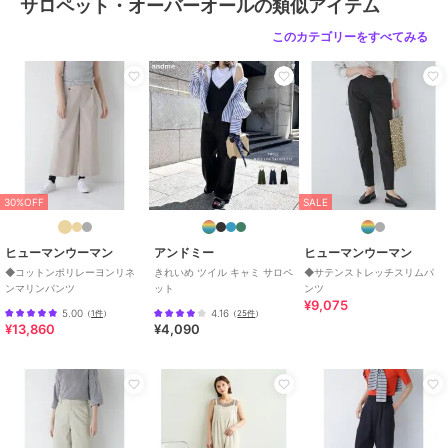
サロペット・オーバーオールの類似アイテム
このカテゴリーをすべてみる
30%OFF
SALE
ヒューマンウーマン
アンドミー
ヒューマンウーマン
◆コットンポリレーヨンリネ
きれいめ ツイル キャミ サロペ
◆サテンストレッチスリムパ
ンマリンパンツ
ット
ンツ
¥9,075
5.00
4.16
（
1件
）
（
25件
）
¥13,860
¥4,090