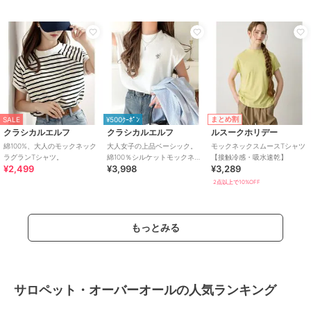
ツ
まとめ割
SALE
¥500ｸｰﾎﾟﾝ
クラシカルエルフ
クラシカルエルフ
ルスークホリデー
綿100%、大人のモックネック
大人女子の上品ベーシック。
モックネックスムースTシャツ
ラグランTシャツ。
綿100％シルケットモックネッ
【接触冷感・吸水速乾】
¥2,499
¥3,998
¥3,289
クフレンチTシャツ(刺繍)
2点以上で10%OFF
もっとみる
サロペット・オーバーオールの人気ランキング