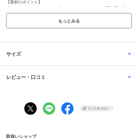
【素材のポイント】
軽くしなやかでテンションの効いたピケストレッチに起毛加工を施し
た、優しい風合いのピケスウェードを使用しています。
【おすすめコーディネート】
ロング丈トップスやボリューム感のあるニットともバランス良くスタ
イリングできるパンツです。春までロングシーズン活躍します。
透け感／なし|裏地／あり|光沢／なし|生地の厚さ／普通|伸縮性／な
し|シルエット／スタンダード
サイズ
ブランド
ヒューマンウーマン
レビュー・口コミ
ショップ
ヒューマンウーマン
商品カテゴリ
オールインワン・サロペット
／
サロペット・オーバーオール
性別タイプ
レディース
オールインワン・サロペット
／
サロペット・オーバーオール
カラー
ホワイト、ネイビー
取扱いショップ
サイズ
Ｓ,Ｍ,Ｌ