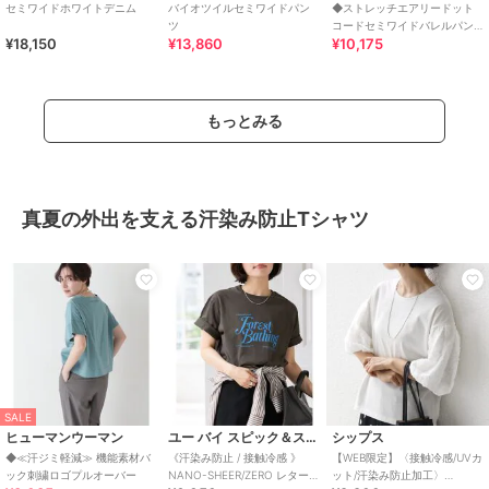
セミワイドホワイトデニム
バイオツイルセミワイドパン
◆ストレッチエアリードット
ツ
コードセミワイドバレルパン
¥18,150
¥13,860
¥10,175
ツ
もっとみる
真夏の外出を支える汗染み防止Tシャツ
SALE
ヒューマンウーマン
ユー バイ スピック＆スパン
シップス
◆≪汗ジミ軽減≫ 機能素材バ
《汗染み防止 / 接触冷感 》
【WEB限定】〈接触冷感/UVカ
ック刺繍ロゴプルオーバー
NANO-SHEER/ZERO レターロ
ット/汗染み防止加工〉