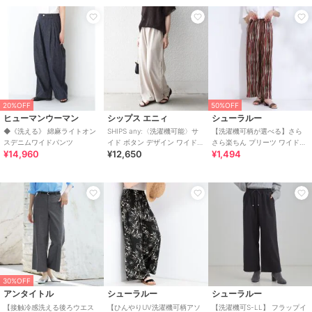
20%OFF
50%OFF
ヒューマンウーマン
シップス エニィ
シューラルー
◆《洗える》 綿麻ライトオン
SHIPS any:〈洗濯機可能〉サ
【洗濯機可柄が選べる】さら
スデニムワイドパンツ
イド ボタン デザイン ワイド
さら楽ちん プリーツ ワイドパ
¥14,960
¥12,650
¥1,494
イージー パンツ
ンツ
30%OFF
アンタイトル
シューラルー
シューラルー
【接触冷感洗える後ろウエス
【ひんやりUV洗濯機可柄アソ
【洗濯機可S-LL】 フラップイ