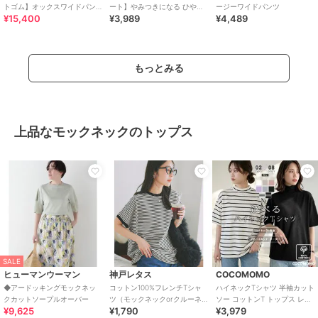
トゴム】オックスワイドパン
ート】やみつきになる ひやと
ージーワイドパンツ
¥15,400
¥3,989
¥4,489
ツ
ろイージーワイドパンツ
もっとみる
上品なモックネックのトップス
SALE
ヒューマンウーマン
神戸レタス
COCOMOMO
◆アードッキングモックネッ
コットン100%フレンチTシャ
ハイネックTシャツ 半袖カット
クカットソープルオーバー
ツ（モックネックorクルーネ
ソー コットンT トップス レデ
¥9,625
¥1,790
¥3,979
ック） [C4819]
ィース モックネック 半袖シャ