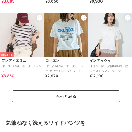
¥8,085
¥6,050
¥9,900
ゴTEE
FUNCTION 袖 レース プルオ
ーバー
30%OFF
フレディエミュ
コーエン
インディヴィ
【汗ジミ軽減】ボーダーTシャ
【汗染み軽減】オータムカラ
【汗ジミ防止／接触冷感】裾
ツ
ー アソートロゴプリントTシャ
レースドルマンTシャツ
¥3,850
¥2,970
¥12,100
ツ
もっとみる
気兼ねなく洗えるワイドパンツを