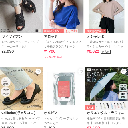
期間限定SALE
まとめ割
期間限定SALE
ヴィヴィアン
アロッタ
オシャレボ
やわらかソールレースアップ
【４つの機能付】ひんやりフ
【紫外線カット率99％以上】
スニーカーサンダル
リル袖ブラウスＴシャツ
ラッシュガード×レギンス 付
¥2,990
¥1,790
¥6,822
き タンキニ
再入荷
3点以上で10%OFF
SALE
velikoko(ヴェリココ）
オルビス
オリエンタルトラフィック
ゆったり幅もある2wayパンプ
エッセンスインヘアミルク
遮光率100％ 自動開閉 男女兼
ス(3.0cmヒール)[19.5~27cm]
つめかえ用
用【26春夏新作】ワンタッチ
¥6,990
¥1,100
¥2,400
ラクチンきれいシューズ
晴雨兼用 折りたたみ傘 /G-