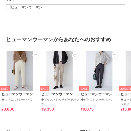
素材
ホワイト： （表生地）コットン 9
8% ポリウレタン 2%（裏生地）ポ
リエステル 100% ネイビー： コッ
トン 98% ポリウレタン 2%
商品のお取り扱い方法
ヒューマンウーマンからあなたへのおすすめ
お手入れ
手洗い 漂白× アイロン110℃ ドラ
イ弱い タンブル乾燥× 吊り干し ウ
ェット非常に弱い
特徴
オールインワン・サロペット
綿・コットン素材
/
無地
/
テー
パード
/
ミッドライズ
サロペット・オーバーオール
SALE
SALE
SALE
30%OF
綿・コットン素材
/
無地
/
テー
ヒューマンウーマン
ヒューマンウーマン
ヒューマンウーマン
ヒュ
パード
/
ミッドライズ
◆スリムストレートパンツ
◆ピケストレッチピーチパン
◆ピケストレッチパンツ
◆コッ
ツ
ンマリ
原産国
中国製
¥8,800
¥9,350
¥9,075
¥13,8