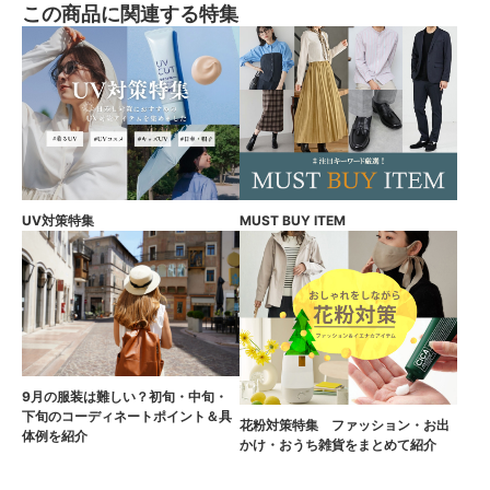
この商品に関連する特集
UV対策特集
MUST BUY ITEM
9月の服装は難しい？初旬・中旬・
下旬のコーディネートポイント＆具
花粉対策特集 ファッション・お出
体例を紹介
かけ・おうち雑貨をまとめて紹介