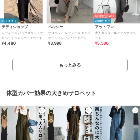
期間限定SALE
¥500ｸｰﾎﾟﾝ
¥888ｸｰﾎﾟﾝ
テディショップ
ベルシー
アットワン
レディース バックスリットサ
サロペット レディース キャミ
大人カジュアルデニムサロペ
ロペットジャンパースカート
オールインワン ワイドパンツ
ット
¥4,480
¥3,998
¥5,580
つなぎ 大人サロペット 黒
もっとみる
体型カバー効果の大きめサロペット