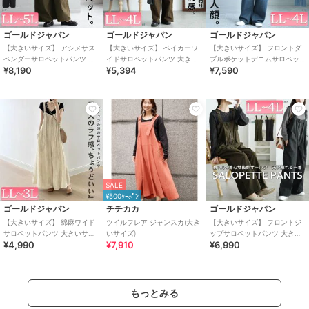
ゴールドジャパン
ゴールドジャパン
ゴールドジャパン
【大きいサイズ】 アシメサス
【大きいサイズ】 ベイカーワ
【大きいサイズ】 フロントダ
ペンダーサロペットパンツ 大
イドサロペットパンツ 大きい
ブルポケットデニムサロペッ
¥8,190
¥5,394
¥7,590
きいサイズ レディース オール
サイズ レディース オールイン
ト 大きいサイズ レディース オ
インワン 春服
ワン サロペ
ールインワン
SALE
¥500ｸｰﾎﾟﾝ
ゴールドジャパン
チチカカ
ゴールドジャパン
【大きいサイズ】 綿麻ワイド
ツイルフレア ジャンスカ(大き
【大きいサイズ】 フロントジ
サロペットパンツ 大きいサイ
いサイズ)
ップサロペットパンツ 大きい
¥4,990
¥7,910
¥6,990
ズ レディース オールインワン
サイズ レディース オールイン
サロペット
ワン サロペ
もっとみる