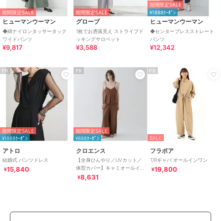
期間限定SALE
期間限定SALE
期間限定SALE
¥1888ｸｰﾎﾟﾝ
ヒューマンウーマン
グローブ
ヒューマンウーマン
◆綿ナイロンタッサータック
1枚でお洒落見え ストライプド
◆センタープレスストレート
ワイドパンツ
ッキングサロペット
パンツ
¥9,817
¥3,588
¥12,342
PR
PR
PR
期間限定SALE
期間限定SALE
SALE
¥1888ｸｰﾎﾟﾝ
¥888ｸｰﾎﾟﾝ
アトロ
クロエンス
フラボア
結婚式 パンツドレス
【全身ひんやり／UVカット／
T/Rギャバ オールインワン
体型カバー】キャミオールイ
15,840
19,800
¥
¥
ンワン
8,631
¥