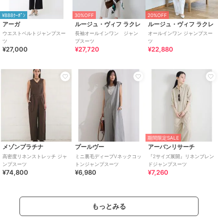
¥888ｸｰﾎﾟﾝ
30%OFF
20%OFF
アーガ
ルージュ・ヴィフ ラクレ
ルージュ・ヴィフ ラクレ
ウエストベルトジャンプスー
長袖オールインワン ジャン
オールインワン ジャンプスー
ツ
プスーツ
ツ
¥27,000
¥27,720
¥22,880
期間限定SALE
メゾンプラチナ
プールヴー
アーバンリサーチ
高密度リネンストレッチ ジャ
ミニ裏毛ディープVネックコッ
『2サイズ展開』リネンブレン
ンプスーツ
トンジャンプスーツ
ドジャンプスーツ
¥74,800
¥6,980
¥7,260
もっとみる