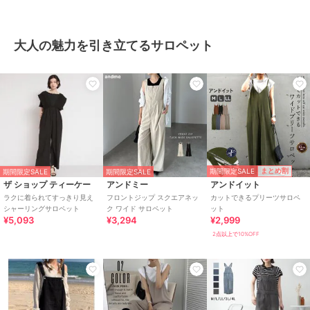
大人の魅力を引き立てるサロペット
期間限定SALE
まとめ割
期間限定SALE
期間限定SALE
ザ ショップ ティーケー
アンドミー
アンドイット
ラクに着られてすっきり見え
フロントジップ スクエアネッ
カットできるプリーツサロペ
シャーリングサロペット
ク ワイド サロペット
ット
¥5,093
¥3,294
¥2,999
2点以上で10%OFF