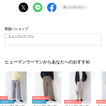
性別タイプ
レディース
オールインワン・サロペット
／
オールインワン・つなぎ
カラー
ライトグレー、ネイビー
サイズ
Ｍ
取扱いショップ
素材
ブラウス:ポリエステル 61% レー
ヨン 33% ポリウレタン 6%（見返
し部分）コットン 100%、パンツ:
ポリエステル 61% レーヨン 33%
ポリウレタン 6%
商品のお取り扱い方法
ヒューマンウーマンからあなたへのおすすめ
お手入れ
手洗い 漂白× アイロン110℃ ドラ
イ弱い タンブル乾燥× 吊り干し ウ
ェット非常に弱い
特徴
オールインワン・サロペット
ポリエステル素材
/
無地
/
ルー
ズストレート
/
ワイド・バギー
/
SALE
期間限定SALE
ストレートパンツ
/
ミッドライズ
¥1888ｸｰﾎﾟﾝ
¥1888ｸｰﾎﾟﾝ
期間限定SALE
期間限定
/
ライフスタイル