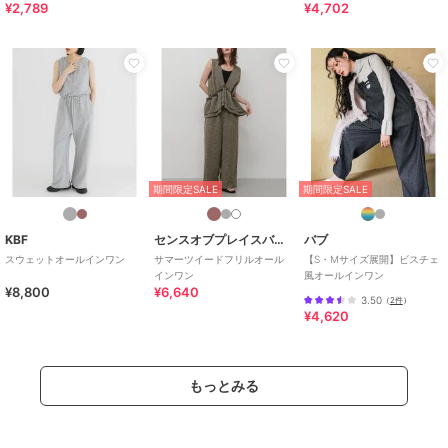
¥2,789
¥4,702
期間限定SALE
期間限定SALE
KBF
センスオブプレイスバイアーバンリサーチ
バブ
スウェットオールインワン
サマーツイードフリルオール
【S・Mサイズ展開】ビスチェ
インワン
風オールインワン
¥8,800
¥6,640
3.50
（
2件
）
¥4,620
もっとみる