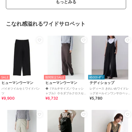
もっとみる
こなれ感溢れるワイドサロペット
SALE
期間限定SALE
¥500ｸｰﾎﾟﾝ
ヒューマンウーマン
ヒューマンウーマン
テディショップ
バイオツイルセミワイドパン
◆《マルチサイズ／ウォッシ
レディース きれいめワイドレ
ツ
ャブル》ＯＧダブルクロスセ
ッグオールインワンサロペッ
¥9,900
¥6,732
¥5,780
ミワイドパンツ
ト/オーバーオール