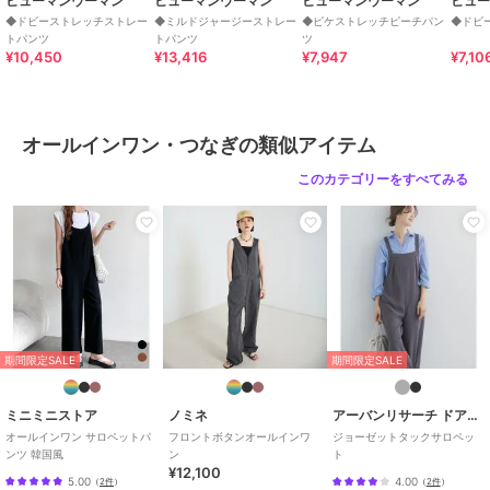
ヒューマンウーマン
ヒューマンウーマン
ヒューマンウーマン
ヒュ
◆ドビーストレッチストレー
◆ミルドジャージーストレー
◆ピケストレッチピーチパン
◆ドビ
オールインワン・つなぎ
トパンツ
トパンツ
ツ
ポリエステル素材
/
無地
/
ルー
¥10,450
¥13,416
¥7,947
¥7,10
ズストレート
/
ワイド・バギー
/
ストレートパンツ
/
ミッドライズ
/
ライフスタイル
オールインワン・つなぎの類似アイテム
原産国
ブラウス:中国製、パンツ:中国製
このカテゴリーをすべてみる
期間限定SALE
期間限定SALE
ミニミニストア
ノミネ
アーバンリサーチ ドアーズ
オールインワン サロペットパ
フロントボタンオールインワ
ジョーゼットタックサロペッ
ンツ 韓国風
ン
ト
¥12,100
5.00
4.00
（
2件
）
（
2件
）