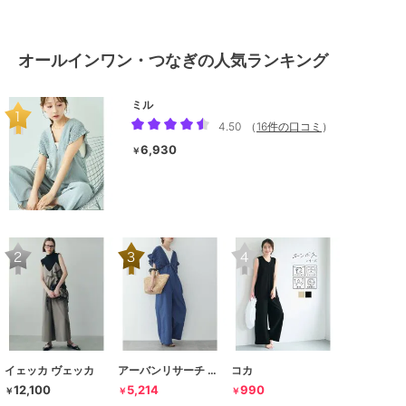
オールインワン・つなぎの人気ランキング
ミル
4.50
（
16件の口コミ
）
6,930
￥
イェッカ ヴェッカ
アーバンリサーチ サニーレーベル
コカ
12,100
5,214
990
￥
￥
￥