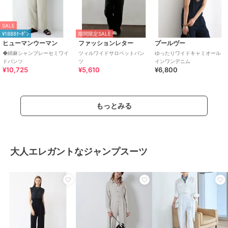
SALE
¥1888ｸｰﾎﾟﾝ
期間限定SALE
ヒューマンウーマン
ファッションレター
プールヴー
◆綿麻シャンブレーセミワイ
ツィルワイドサロペットパン
ゆったりワイドキャミオール
ドパンツ
ツ
インワンデニム
¥10,725
¥5,610
¥6,800
もっとみる
大人エレガントなジャンプスーツ