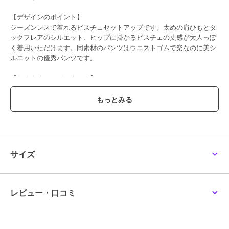
【デザインのポイント】
シーズンレスで着れるビスチェセットアップです。太めの肩ひもとタ
ックフレアのシルエット、ヒップに掛かるビスチェの丈感が大人っぽ
く着用いただけます。同素材のパンツはウエストゴムで楽なのに美シ
ルエットの優秀パンツです。
【おすすめコーディネート】
TシャツやロンT、ニットタートルまで、幅広い季節インナーに対応可
能。ビスチェ、パンツそれぞれ単品使いでも、着用いただけるお得感
のあるアイテムです。
透け感／なし|裏地／なし|光沢／なし|生地の厚さ／普通|伸縮性／やや
あり|シルエット／スタンダード
サイズ
期間限定セール開催中
ブランド
ヒューマンウーマン
レビュー・口コミ
ショップ
ヒューマンウーマン
商品カテゴリ
オールインワン・サロペット
／
オールインワン・つなぎ