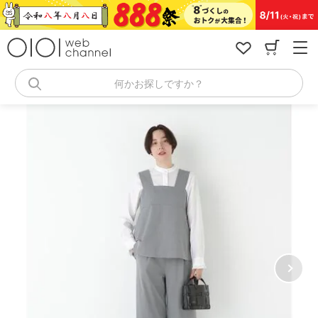
コ
ン
テ
ン
ツ
へ
何かお探しですか？
ス
キ
ッ
プ