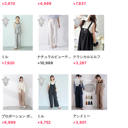
2,970
4,999
7,837
￥
￥
￥
ミル
ナチュラルビューティーベーシック
クラシカルエルフ
7,920
10,989
3,297
￥
￥
￥
プロポーション ボディドレッシング
ミル
アンドミー
6,999
4,752
3,901
￥
￥
￥