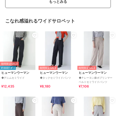
もっとみる
こなれ感溢れるワイドサロペット
期間限定SALE
¥1888ｸｰﾎﾟﾝ
期間限定SALE
期間限定SALE
ヒューマンウーマン
ヒューマンウーマン
ヒューマンウーマン
◆デニムセミワイド
◆タックセミワイドパンツ
◆Ｐレーヨン麻ポプリンマー
ベルトセミワイドパンツ
¥12,435
¥8,180
¥7,106