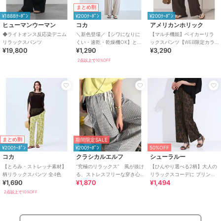
まとめ割
¥1888ｸｰﾎﾟﾝ
¥200ｸｰﾎﾟﾝ
¥200ｸｰﾎﾟﾝ
ヒューマンウーマン
コカ
アメリカンホリック
◆ライトオンス反応染デニム
＼新色登場／【シワになりに
【マルチ機能】ベイカーリラ
リラックスパンツ
くい・速乾・乾燥機OK】とろ
ックスパンツ【WEB限定カラ
¥19,800
¥1,290
¥3,290
みリブリラックスパンツ 全4色
ー有り】
2点以上で10%OFF
まとめ割
期間限定SALE
¥200ｸｰﾎﾟﾝ
¥200ｸｰﾎﾟﾝ
50%OFF
コカ
クラシカルエルフ
シューラルー
【とろみ・ストレッチ素材】
”究極のリラックス” 風が抜け
【ひんやり選べる2柄】大人の
柄リラックスパンツ 全4色
る、ストレスフリーな穿き心
リラックスコーデに プリント
¥1,690
¥1,870
¥1,494
地。サッカー素材タックワイ
柄パンツ
ドカーブパンツ
2点以上で10%OFF