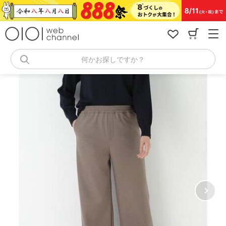
コ
ン
テ
ン
ツ
へ
何かお探しですか？
ス
キ
ッ
プ