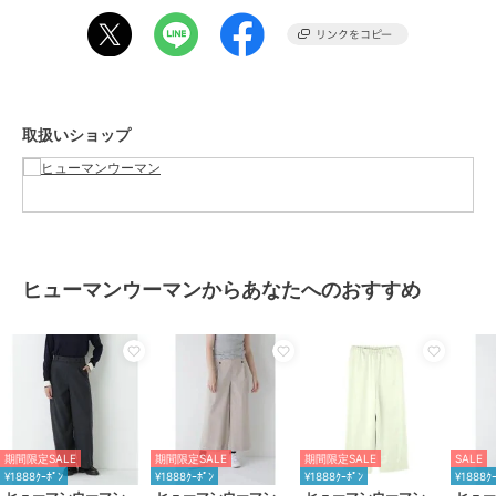
ショップ
ヒューマンウーマン
商品カテゴリ
オールインワン・サロペット
／
サロペット・オーバーオール
性別タイプ
レディース
オールインワン・サロペット
／
取扱いショップ
サロペット・オーバーオール
カラー
モカ1、ネイビー
サイズ
Ｍ
素材
ポリエステル 36% 毛 32% コット
ン 22% レーヨン 10%
ヒューマンウーマンからあなたへのおすすめ
商品のお取り扱い方法
特徴
オールインワン・サロペット
ウール
/
ポリエステル素材
/
無
地
/
ルーズストレート
/
ワイ
ド・バギー
/
ストレートパンツ
/
ミッドライズ
期間限定SALE
期間限定SALE
期間限定SALE
SALE
サロペット・オーバーオール
¥1888ｸｰﾎﾟﾝ
¥1888ｸｰﾎﾟﾝ
¥1888ｸｰﾎﾟﾝ
¥1888ｸ
ウール
/
ポリエステル素材
/
無