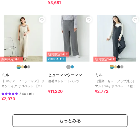
¥3,681
期間限定SALE
期間限定SALE
¥1888ｸｰﾎﾟﾝ
期間限定SALE
ミル
ヒューマンウーマン
ミル
【UVケア・イージーケア】 リ
裏毛ストレートパンツ
［通勤・セットアップ対応］
ネンライク サロペット 【mil/
マルチway サロペット / 裾ド
¥11,220
¥2,772
ミル】
ロスト バルーン 【mil (ミル)】
5.00
（
4件
）
¥2,970
もっとみる