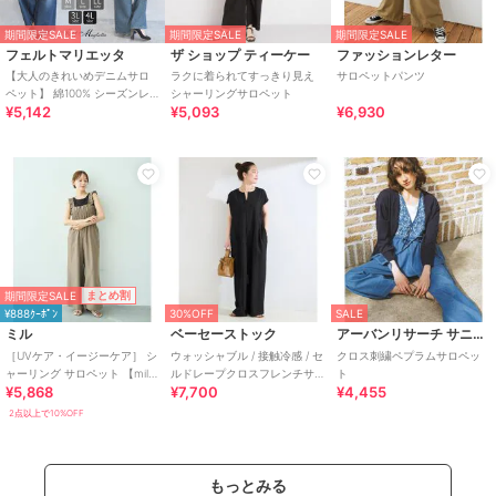
期間限定SALE
期間限定SALE
期間限定SALE
フェルトマリエッタ
ザ ショップ ティーケー
ファッションレター
【大人のきれいめデニムサロ
ラクに着られてすっきり見え
サロペットパンツ
ペット】 綿100% シーズンレ
シャーリングサロペット
¥5,142
¥5,093
¥6,930
ス オーバーオール
期間限定SALE
まとめ割
¥888ｸｰﾎﾟﾝ
30%OFF
SALE
ミル
ベーセーストック
アーバンリサーチ サニーレーベル
［UVケア・イージーケア］ シ
ウォッシャブル / 接触冷感 / セ
クロス刺繍ペプラムサロペッ
ャーリング サロペット 【mil/
ルドレープクロスフレンチサ
ト
¥5,868
¥7,700
¥4,455
ミル】
ロペット
2点以上で10%OFF
もっとみる