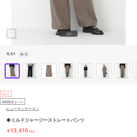
1/22
モカ1
Ｍ
○
SALE
期間限定セール
ヒューマンウーマン
◆ミルドジャージーストレートパンツ
13,416
￥
税込