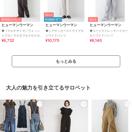
SALE
期間限定SALE
¥1888ｸｰﾎﾟﾝ
SALE
ヒューマンウーマン
ヒューマンウーマン
ヒューマンウーマン
◆《マルチサイズ／ウォッシ
◆シアサッカーストライプセ
◆コードストレッチベイカー
ャブル》ＯＧダブルクロスセ
ミワイドパンツ
セミワイドパンツ
¥6,732
¥10,175
¥8,140
ミワイドパンツ
もっとみる
大人の魅力を引き立てるサロペット