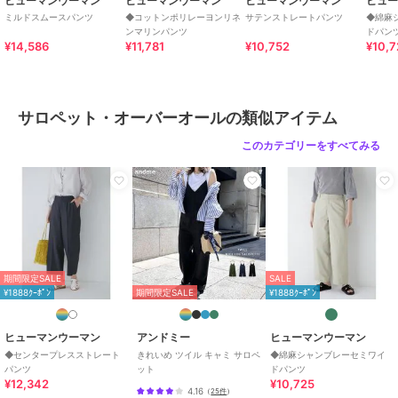
ヒューマンウーマン
ヒューマンウーマン
ヒューマンウーマン
ヒュ
地
/
ルーズストレート
/
ワイ
ミルドスムースパンツ
◆コットンポリレーヨンリネ
サテンストレートパンツ
◆綿麻
ンマリンパンツ
ドパン
ド・バギー
/
ストレートパンツ
/
¥14,586
¥11,781
¥10,752
¥10,7
ミッドライズ
原産国
日本製
サロペット・オーバーオールの類似アイテム
このカテゴリーをすべてみる
期間限定SALE
SALE
¥1888ｸｰﾎﾟﾝ
期間限定SALE
¥1888ｸｰﾎﾟﾝ
ヒューマンウーマン
アンドミー
ヒューマンウーマン
◆センタープレスストレート
きれいめ ツイル キャミ サロペ
◆綿麻シャンブレーセミワイ
パンツ
ット
ドパンツ
¥12,342
¥10,725
4.16
（
25件
）