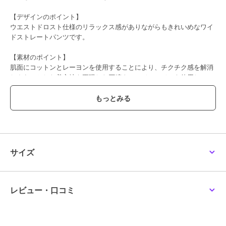
【デザインのポイント】
ウエストドロスト仕様のリラックス感がありながらもきれいめなワイ
ドストレートパンツです。
【素材のポイント】
肌面にコットンとレーヨンを使用することにより、チクチク感を解消
しさらっとした着心地を再現した圧縮ウールジャージーを使用してい
ます。ご家庭でも手洗い可能な素材です。モカ、ネイビーの2色展開
です。
【おすすめコーディネート】
スポーティーやカジュアルなスタイルにはもちろん、きれい目トップ
スやシューズを合わせてオンスタイルとしても着回せる大人の抜け感
を持つリラクシーボトムです。
サイズ
透け感／なし|裏地／なし|光沢／なし|生地の厚さ／普通|伸縮性／やや
あり|シルエット／スタンダード
レビュー・口コミ
期間限定セール開催中
ブランド
ヒューマンウーマン