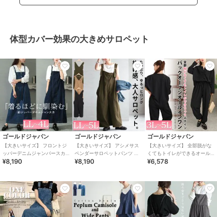
体型カバー効果の大きめサロペット
ゴールドジャパン
ゴールドジャパン
ゴールドジャパン
【大きいサイズ】 フロントジ
【大きいサイズ】 アシメサス
【大きいサイズ】 全部脱がな
ッパーデニムジャンパースカ
ペンダーサロペットパンツ 大
くてもトイレができるオール
¥8,190
¥8,190
¥6,578
ート 大きいサイズ レディース
きいサイズ レディース オール
インワン 大きいサイズ レディ
ワンピース 秋
インワン 春服
ース サロペット