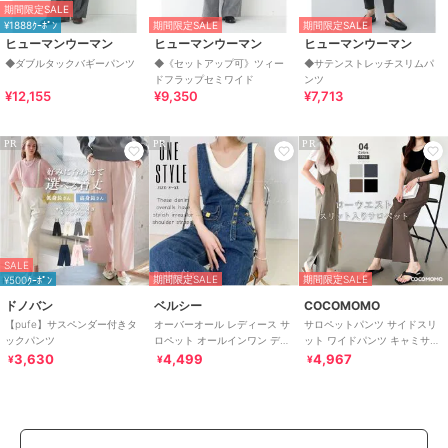
期間限定SALE
¥1888ｸｰﾎﾟﾝ
期間限定SALE
期間限定SALE
ヒューマンウーマン
ヒューマンウーマン
ヒューマンウーマン
◆ダブルタックバギーパンツ
◆《セットアップ可》ツィー
◆サテンストレッチスリムパ
ドフラップセミワイド
ンツ
¥12,155
¥9,350
¥7,713
PR
PR
PR
SALE
期間限定SALE
期間限定SALE
¥500ｸｰﾎﾟﾝ
ドノバン
ベルシー
COCOMOMO
【pufe】サスペンダー付きタ
オーバーオール レディース サ
サロペットパンツ サイドスリ
ックパンツ
ロペット オールインワン デニ
ット ワイドパンツ キャミサロ
ムサロペット アシメショルダ
ペット サロペット パンツ きれ
3,630
4,499
4,967
¥
¥
¥
ー
いめ