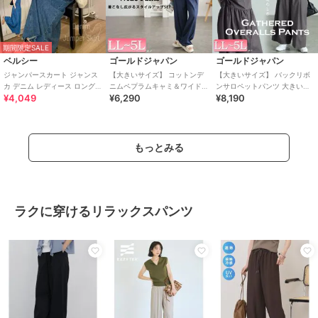
期間限定SALE
ベルシー
ゴールドジャパン
ゴールドジャパン
ジャンパースカート ジャンス
【大きいサイズ】 コットンデ
【大きいサイズ】 バックリボ
カ デニム レディース ロング
ニムペプラムキャミ＆ワイド
ンサロペットパンツ 大きいサ
¥4,049
¥6,290
¥8,190
デニムワンピース 大きいサイ
パンツ2点セット レディース
イズ レディース パンツ オール
ズ
オールインワン
インワン
もっとみる
ラクに穿けるリラックスパンツ