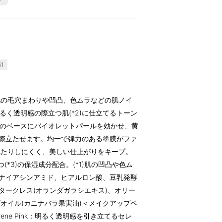
1
肌の毛穴まわりや凹凸、色ムラなどの肌ノイ
明るく透明感の際立つ肌(*2)に仕立てるトーン
ンクのベースにバイオレットパールを効かせ、黄
2)を際立たせます。均一で弾力のある塗膜がファ
れたりしにくく、美しい仕上がりをキープ。
*3)の保湿成分配合。(*1)肌の凹凸や色ム
*3)ナイアシンアミド、ヒアルロン酸、豆乳発酵
タークレス(オランダガラシエキス)、オリー
オイル(カニナバラ果実油)＜メイクアップベ
Serene Pink：明るく透明感を引き立てるセレ