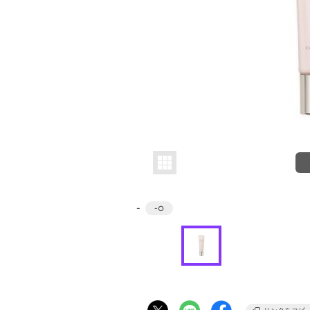
-
-
○