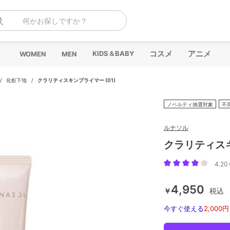
何かお探しですか？
コスメ
アニメ
KIDS＆BABY
WOMEN
MEN
/
化粧下地
/
クラリティスキンプライマー (01)
ノベルティ抽選対象
不
ルナソル
クラリティスキ
4.20 
4,950
￥
税込
今すぐ使える
2,000円