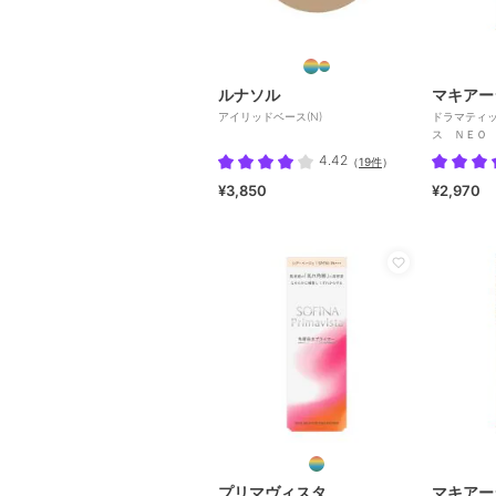
ルナソル
マキアー
アイリッドベース(N)
ドラマティ
ス ＮＥＯ
4.42
（
19件
）
¥3,850
¥2,970
プリマヴィスタ
マキアー