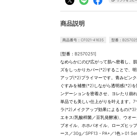
商品説明
商品番号：CF021-41635
型番：B257025
[型番：B2570251]
なめらかにのび広がって肌へ密着し、
ズをしっかりカバー(*2)することで、
アップ(*2)プライマーです。青みピ
ぐすみを補整(*2)しながら透明感(*
ンデーションを密着させ、ヨレたり崩
単品でも美しい仕上がりを叶えます。7つ(
ラ(*2)メイクアップ効果によるもの(
エキス(乳酸桿菌／豆乳発酵液)、ウオー
ブオイル、ホホバオイル、ローズヒップ
ース／30g／SPF13・PA+／1色＞01 