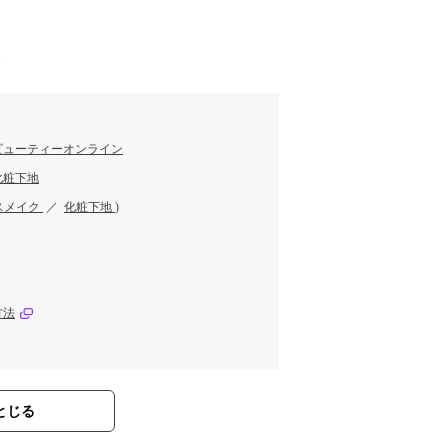
す
ビューティーオンライン
化粧下地
スメイク
／
化粧下地
)
方法
とじる