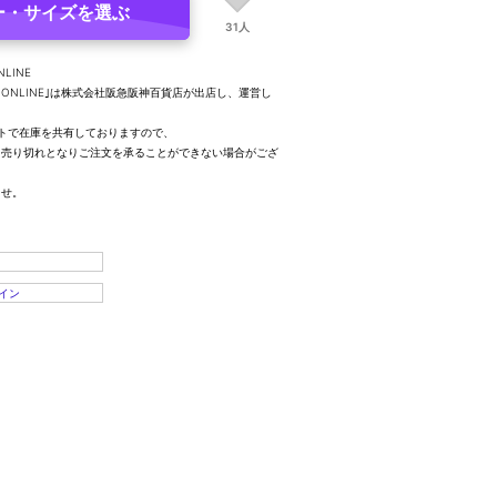
ー・サイズを選ぶ
31人
NLINE
UTY ONLINE｣は株式会社阪急阪神百貨店が出店し、運営し
トで在庫を共有しておりますので、
、売り切れとなりご注文を承ることができない場合がござ
ませ。