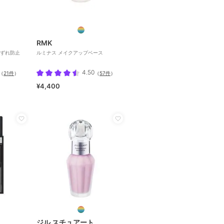
RMK
くずれ防止
ルミナス メイクアップベース
4.50
（
21件
）
（
57件
）
¥4,400
ジル スチュアート