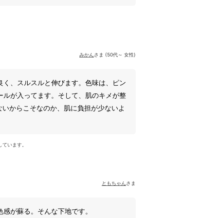
みかん
さま (50代～ 女性)
良く、スルスルと伸びます。色味は、ピン
ールが入ってます。そして、肌のキメが整
ないからこそなのか、肌に負担が少ないよ
しています。
ともちゃん
さま
色感が蘇る。そんな下地です。