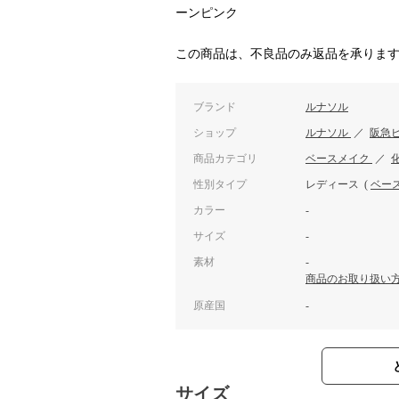
ーンピンク
この商品は、不良品のみ返品を承りま
ブランド
ルナソル
ショップ
ルナソル
／
阪急
商品カテゴリ
ベースメイク
／
性別タイプ
レディース
(
ベー
カラー
-
サイズ
-
素材
-
商品のお取り扱い
原産国
-
サイズ