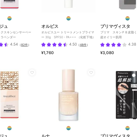
ジュ
オルビス
プリマヴィスタ
ックスキンセンサーベー
オルビスユー トリートメントプライマ
プリマ スキンＰＢ皮脂
 ラベンダー
ー 30g SPF50・PA+++ （化粧下地）
超オイリー肌用
4.54
4.50
4.38
（
82件
）
（
48件
）
¥1,760
¥3,080
ジュ
ルナ
プリマヴィスタ