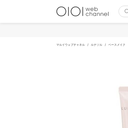
コ
ン
テ
ン
ツ
へ
ス
キ
マルイウェブチャネル
/
ルナソル
/
ベースメイク
ッ
プ