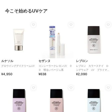
今こそ始めるUVケア
ルナソル
セザンヌ
レブロン
グロウイングデイクリームUV
コンシーラークレヨンUV ０
レブロン カラーステイ ロ
０ 明るいベージュ系
ングウェア UV プライマ
¥4,950
¥638
¥2,090
ー 004