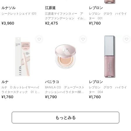
ルナソル
江原道
レブロン
シークレットシェイド (01)
江原道マイファンスィー ア
レブロン グロウ ハイライ
クアファンデーション イル
ター 001
¥3,960
¥2,475
¥1,760
ミネーターIL00（ホワイト）
ルナ
バニラコ
レブロン
ルナ D カットレイヤーハイ
BANILA CO デューブースト
レブロン グロウ ハイライ
ライタースティック 01 ミル
クッションハイライター(韓国
ター 004
¥1,760
¥1,790
¥1,760
キービーム
コスメ)
もっとみる