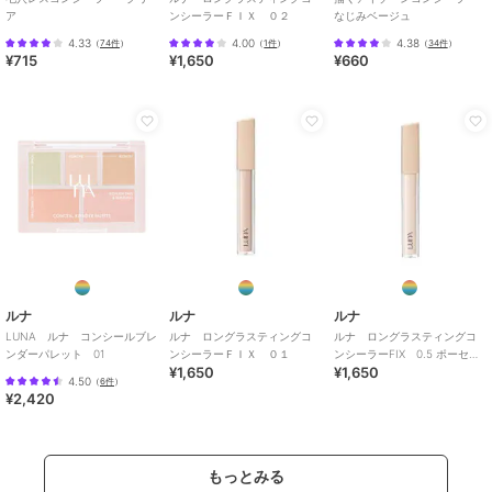
ア
ンシーラーＦＩＸ ０２
なじみベージュ
4.33
4.00
4.38
（
74件
）
（
1件
）
（
34件
）
¥715
¥1,650
¥660
ルナ
ルナ
ルナ
LUNA ルナ コンシールブレ
ルナ ロングラスティングコ
ルナ ロングラスティングコ
ンダーパレット 01
ンシーラーＦＩＸ ０１
ンシーラーFIX 0.5 ポーセリ
¥1,650
¥1,650
ン
4.50
（
6件
）
¥2,420
もっとみる