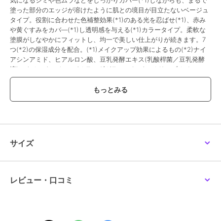
気になるシミや色ムラなどをしっかりカバー(*1)しながらも、まるで
塗った部分のエッジが溶けたように肌との境目が目立たないベージュ
タイプ。役割に合わせた色補整効果(*1)のある光を忍ばせ(*1)、赤み
や黄ぐすみをカバ―(*1)し透明感を与える(*1)カラータイプ。柔軟な
塗膜がしなやかにフィットし、均一で美しい仕上がりが続きます。7
つ(*2)の保湿成分を配合。(*1)メイクアップ効果によるもの(*2)ナイ
アシンアミド、ヒアルロン酸、豆乳発酵エキス(乳酸桿菌／豆乳発酵
液)、ウオータークレス(オランダガラシエキス)、オリーブオイル、ホ
ホバオイル、ローズヒップオイル(カニナバラ果実油)＜コンシーラー
／全5色＞01 Vanilla Beige：明るめでハイライトとしても使えるバニ
ラベージュ02 Natural Beige：肌なじみ良く自然な明るさのナチュラ
ルベージュ03 Orange Beige：クマなどの青ぐすみをカバー(*1)する
オレンジベージュ04 Calm Yellow：赤みを抑え(*1)肌のトーンを均一
に整えて(*1)クリアな(*1)印象に仕上がる、グリーンの光を秘めたカ
ームイエロー05 Clear Lavender：黄ぐすみを払い(*1)透明感(*1)を与
サイズ
えながら明るい(*1)印象に仕上がる、バイオレットの光を秘めたクリ
アラベンダー(*1)メイクアップ効果によるもの
レビュー・口コミ
この商品は、不良品のみ返品を承ります
ブランド
ルナソル