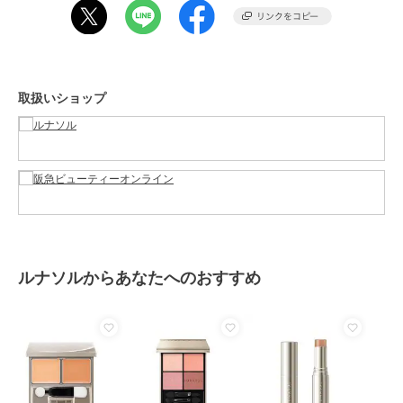
ショップ
ルナソル
／
阪急ビューティーオ
ンライン
商品カテゴリ
ベースメイク
／
コンシーラー
性別タイプ
レディース
ベースメイク
／
コンシーラー
取扱いショップ
カラー
01、02、03、04、05
サイズ
-
素材
-
商品のお取り扱い方法
原産国
-
ルナソルからあなたへのおすすめ