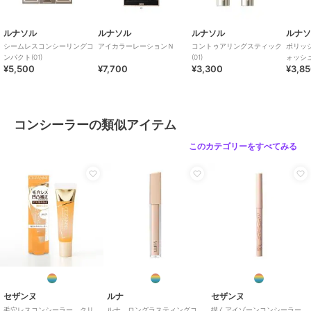
ルナソル
ルナソル
ルナソル
ルナ
シームレスコンシーリングコ
アイカラーレーションＮ
コントゥアリングスティック
ポリッ
ンパクト(01)
(01)
ォッシ
¥5,500
¥7,700
¥3,300
¥3,8
コンシーラーの類似アイテム
このカテゴリーをすべてみる
セザンヌ
ルナ
セザンヌ
毛穴レスコンシーラー クリ
ルナ ロングラスティングコ
描くアイゾーンコンシーラー