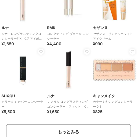
ルナ
RMK
セザンヌ
ルナ ロングラスティングコ
コレクティング ヴェール コン
セザンヌ リンクルホワイト
ンシーラーFIX 0.7 アイボリ
シーラー
アイクリーム
¥1,650
¥4,400
¥990
ー
SUQQU
ルナ
キャンメイク
クリーミィ カバー コンシーラ
ＬＵＮＡ ロングラスティング
カラーミキシングコンシーラ
ー
コンシーラー フィット ０.
ー０３
¥5,500
¥1,650
¥825
７ アイボリー(韓国コスメ)
もっとみる