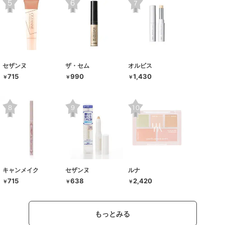
セザンヌ
ザ・セム
オルビス
715
990
1,430
￥
￥
￥
キャンメイク
セザンヌ
ルナ
715
638
2,420
￥
￥
￥
もっとみる