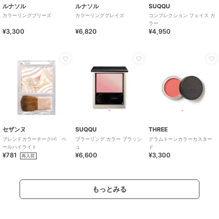
ルナソル
ルナソル
SUQQU
カラーリングブリーズ
カラーリンググレイズ
コンプレクション フェイス カ
ラー
¥3,300
¥6,820
¥4,950
セザンヌ
SUQQU
THREE
ブレンドカラーチークH1 ペ
ブラーリング カラー ブラッシ
グラムトーンカラーカスター
ールハイライト
ュ
ド
¥781
¥6,600
¥3,300
再入荷
もっとみる