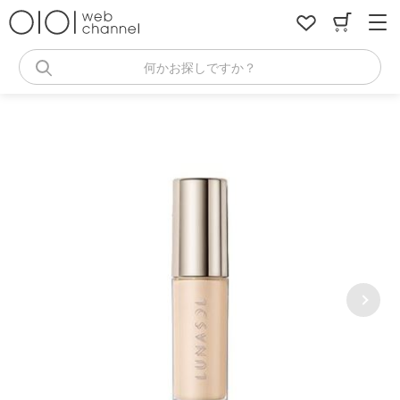
コ
ン
テ
ン
何かお探しですか？
ツ
へ
ス
キ
ッ
プ