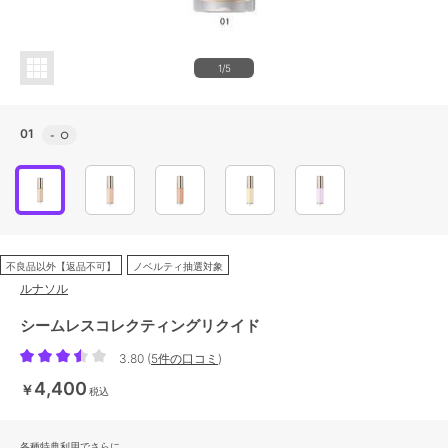
1/5
01
-
○
不良品以外【返品不可】
ノベルティ抽選対象
ルナソル
シームレスコレクティングリクイド
3.80
(
5件の口コミ
)
4,400
￥
税込
各種特典利用でさらに