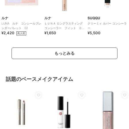
ルナ
ルナ
SUQQU
LUNA ルナ コンシールブレ
ＬＵＮＡ ロングラスティング
クリーミィ カバー コンシーラ
ンダーパレット 02
コンシーラー フィット ０
ー
¥2,420
¥1,650
¥5,500
１バニラ(韓国コスメ)
再入荷
もっとみる
話題のベースメイクアイテム