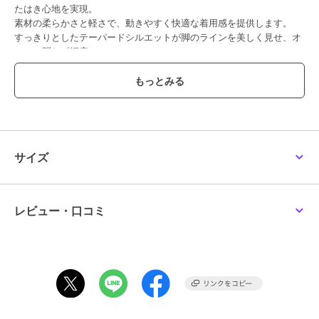
たはき心地を実現。
素材の柔らかさと軽さで、動きやすく快適な着用感を提供します。
すっきりとしたテーパードシルエットが脚のラインを美しく見せ、オ
ンオフ問わず幅広いシーンにマッチ。
トップスを選ばず、ワンピースの下に合わせてもバランスよく決まり
ます。
季節を問わず着回せる万能パンツです。
【機能性】
◆Easy Care
ご自宅でのお手入れが簡単
サイズ
◆紫外線防止
◆2WAYストレッチ
【素材の特徴】
レビュー・口コミ
布帛のジョーゼットのような繊細な表面を表現したカットソー素材に
なります。
撚りを強くかけた細番手のポリエステルジャージにポリウレタンをブ
レンドし、上品な見た目とストレッチ性を実現。
シワになりにくくイージーケア性にも優れた素材となっております。
----------------------------------------------------------------