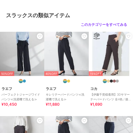
ショップ
ラエフ
商品カテゴリ
パンツ
／
スラックス
スラックスの類似アイテム
性別タイプ
レディース
このカテゴリーをすべてみる
パンツ
／
スラックス
カラー
ブラック、キャメル
サイズ
7号,9号,11号
素材
ポリエステル95％ ポリウレタン
5％
商品のお取り扱い方法
50%OFF
40%OFF
15%OFF
お手入れ
洗濯機、漂白不可、タンブル乾燥
不可、自然乾燥、アイロン仕上げ
ラエフ
ラエフ
コカ
可、ドライ可、ウエットクリーニ
パーフェクトジャージワイド
キレリテーパードパンツ≪洗
【伊藤千晃様着用】3Dサマー
ング可
パンツ≪洗濯機で洗える≫
濯機で洗える≫
テーパードパンツ 全4色 / 接触
¥10,450
¥11,880
¥1,690
冷感・シワになりにくい
特徴
パンツ
ポリエステル素材
/
無地
/
洗え
る
/
スキニー・スリム
/
テーパ
ード
/
ミッドライズ
/
パーティ
ー・結婚式・二次会
/
セレモニ