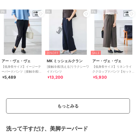
機で洗える
PR
PR
PR
20%OFF
SALE
アー・ヴェ・ヴェ
MK ミッシェルクラン
アー・ヴェ・ヴェ
【低身長サイズ】イージーテ
[接触冷感/洗える]リラクシーワ
【低身長サイズ】リネンライ
ーパードパンツ［接触冷感/速
イドパンツ
ククロップドパンツ【セット
乾/UVカット/イージーケア］
アップ対応/接触冷感/UVカッ
5,489
13,200
5,930
¥
¥
¥
ト/アンチピリング
もっとみる
洗って干すだけ、美脚テーパード