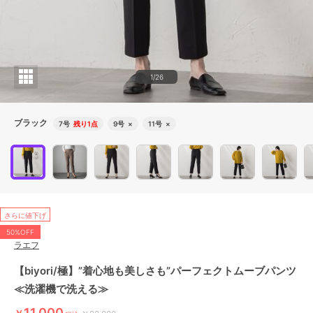
1/26
ブラック
7号
残り1点
9号
×
11号
×
さらに値下げ
50%OFF
ラエフ
【biyori/極】”着心地も美しさも”パーフェクトムーブパンツ
≪洗濯機で洗える≫
11,000