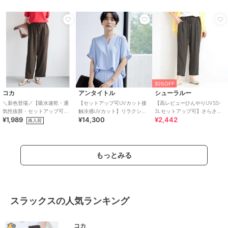
30%OFF
コカ
アンタイトル
シューラルー
＼新色登場／【吸水速乾・通
【セットアップ可UVカット接
【高レビューひんやりUVSS-
気性抜群・セットアップ可
触冷感UVカット】リラクシー
3Lセットアップ可】さらさら
¥1,989
¥14,300
¥2,442
能】シボサテンライクイージ
キーVネックブラウス
ぷるん イージーテーパードパ
再入荷
ーパンツ 全6色
ンツ
もっとみる
スラックスの人気ランキング
コカ