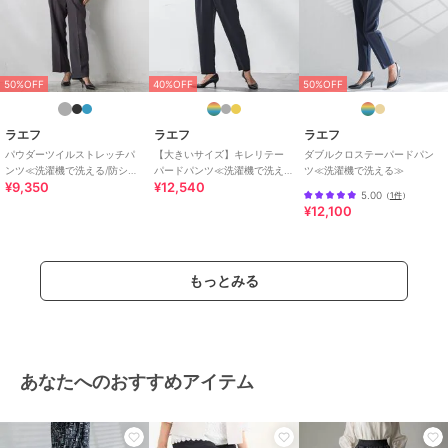
ー・入学式・卒業式
スラックス
ポリエステル素材
/
無地
/
洗え
50%OFF
40%OFF
50%OFF
る
/
スキニー・スリム
/
テーパ
ード
/
ミッドライズ
/
パーティ
ー・結婚式・二次会
/
セレモニ
ラエフ
ラエフ
ラエフ
ー・入学式・卒業式
パウダーツイルストレッチパ
【大きいサイズ】キレリテー
ダブルクロステーパードパン
ンツ≪洗濯機で洗える/防シワ/
パードパンツ≪洗濯機で洗え
ツ≪洗濯機で洗える≫
原産国
中国
¥9,350
¥12,540
セットアップ対応≫
る≫
5.00
（
1件
）
¥12,100
もっとみる
あなたへのおすすめアイテム