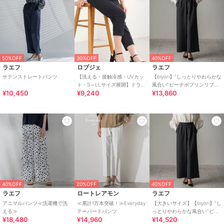
50%OFF
30%OFF
40%OFF
ラエフ
ロブジェ
ラエフ
サテンストレートパンツ
【洗える・接触冷感・UVカッ
【biyori】”しっとりやわらかな
ト・S～LLサイズ展開】ドライ
風合い”ピーチポプリンリブパ
¥10,450
¥9,240
¥13,860
タッチクロップドパンツ
ンツ≪洗濯機で洗える≫
40%OFF
20%OFF
40%OFF
ラエフ
ロートレアモン
ラエフ
アニマルパンツ≪洗濯機で洗
≪累計1万本突破！≫Everyday
【大きいサイズ】【biyori】”し
える≫
テーパードパンツ
っとりやわらかな風合い”ピー
¥18,480
¥14,960
¥14,520
チポプリンリブパンツ≪洗濯