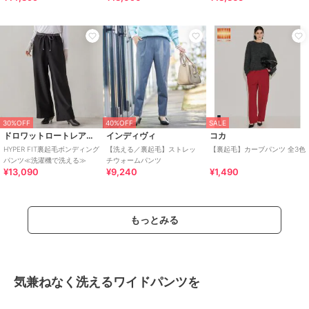
30%OFF
40%OFF
SALE
ドロワットロートレアモン
インディヴィ
コカ
HYPER FIT裏起毛ボンディング
【洗える／裏起毛】ストレッ
【裏起毛】カーブパンツ 全3色
パンツ≪洗濯機で洗える≫
チウォームパンツ
¥13,090
¥9,240
¥1,490
もっとみる
気兼ねなく洗えるワイドパンツを