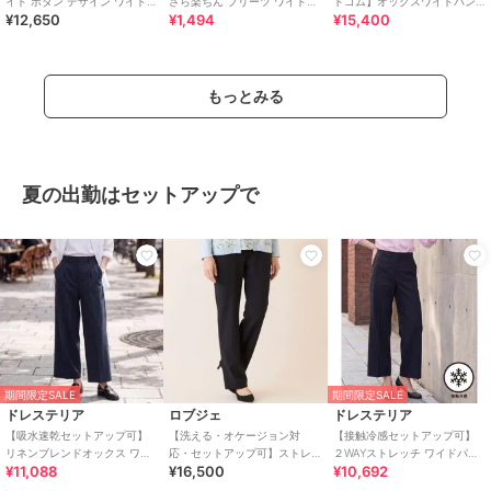
イド ボタン デザイン ワイド
さら楽ちん プリーツ ワイドパ
トゴム】オックスワイドパン
¥12,650
¥1,494
¥15,400
イージー パンツ
ンツ
ツ
もっとみる
夏の出勤はセットアップで
期間限定SALE
期間限定SALE
ドレステリア
ロブジェ
ドレステリア
【吸水速乾セットアップ可】
【洗える・オケージョン対
【接触冷感セットアップ可】
リネンブレンドオックス ワイ
応・セットアップ可】ストレ
２WAYストレッチ ワイドパン
¥11,088
¥16,500
¥10,692
ドパンツ
ッチストレートパンツ
ツ