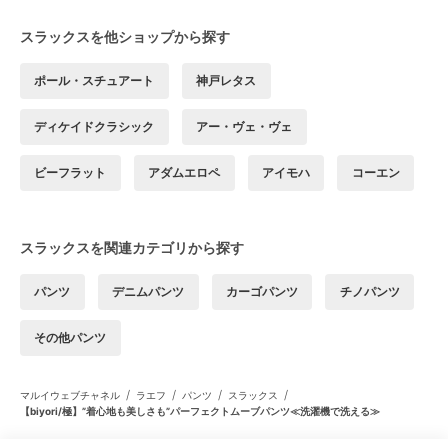
スラックスを他ショップから探す
ポール・スチュアート
神戸レタス
ディケイドクラシック
アー・ヴェ・ヴェ
ビーフラット
アダムエロペ
アイモハ
コーエン
スラックスを関連カテゴリから探す
パンツ
デニムパンツ
カーゴパンツ
チノパンツ
その他パンツ
/
/
/
/
マルイウェブチャネル
ラエフ
パンツ
スラックス
【biyori/極】”着心地も美しさも”パーフェクトムーブパンツ≪洗濯機で洗える≫