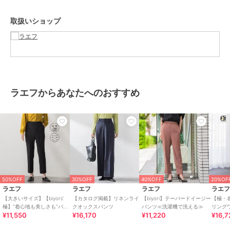
洗濯方法
家庭洗濯：液温は40℃を限度とし、洗濯機で弱い洗濯ができる。
取扱いショップ
自然乾燥：日陰の吊り干しがよい。
アイロン：底面温度120℃を限度としてアイロン仕上げができる。
ドライクリーニング：石油系溶剤による弱いドライクリーニングがで
きる。
----------------------------------------------------------------
※画像の商品はサンプルとなりますので実際の商品と仕様、加工、サ
ラエフからあなたへのおすすめ
イズが若干異なる場合がございます。
※お客様のモニター環境により実際のお色と多少異なる場合がござい
ます。
※撮影状況や光の当たり具合により、色合いが異なって見える場合が
ございます。
※商品タグに記載されたサイズはヌードサイズです。実際の商品のサ
イズは商品情報の実寸をご確認ください。
関連ワード：la.f… ラ エフ レディース 新作 大人コーデ シンプル フォ
50%OFF
30%OFF
40%OFF
20%OF
ーマル モード マニッシュ 2025秋冬 2025AW 秋冬 秋物 秋服
ラエフ
ラエフ
ラエフ
ラエ
【大きいサイズ】【biyori/
【カタログ掲載】リネンライ
【biyori】テーパードイージー
【極・
極】”着心地も美しさも”パー
クオックスパンツ
パンツ≪洗濯機で洗える≫
リング
¥11,550
¥16,170
¥11,220
¥16,7
フェクトムーブパンツ≪洗濯
ブランド
ラエフ
機で洗える≫