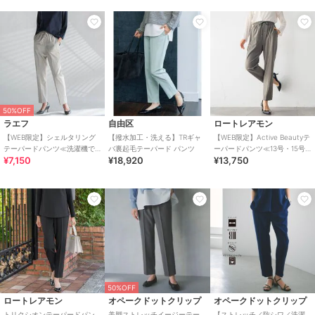
50%OFF
ラエフ
自由区
ロートレアモン
【WEB限定】シェルタリング
【撥水加工・洗える】TRギャ
【WEB限定】Active Beautyテ
テーパードパンツ≪洗濯機で
バ裏起毛テーパード パンツ
ーパードパンツ≪13号・15号
¥7,150
¥18,920
¥13,750
洗える≫
あり/洗濯機で洗える≫
50%OFF
ロートレアモン
オペークドットクリップ
オペークドットクリップ
トリクシオンテーパードパン
美脚ストレッチイージーテー
【ストレッチ／防シワ／洗濯