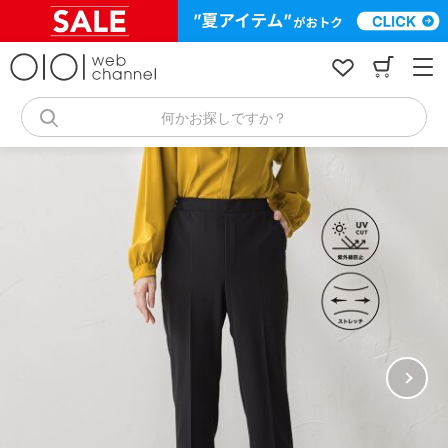
コ
ン
テ
ン
ツ
へ
何かお探しですか？
ス
キ
ッ
プ