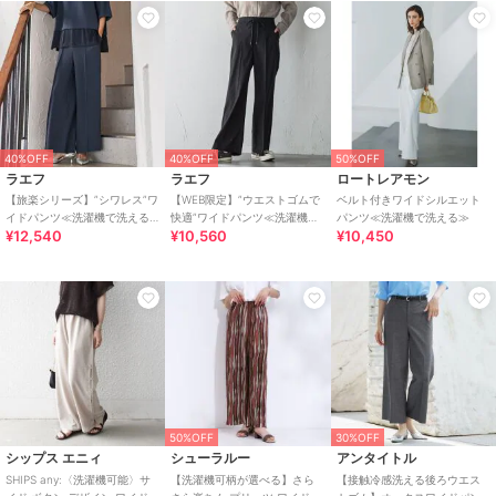
40%OFF
40%OFF
50%OFF
ラエフ
ラエフ
ロートレアモン
【旅楽シリーズ】”シワレス”ワ
【WEB限定】”ウエストゴムで
ベルト付きワイドシルエット
イドパンツ≪洗濯機で洗える
快適”ワイドパンツ≪洗濯機で
パンツ≪洗濯機で洗える≫
¥12,540
¥10,560
¥10,450
≫
洗える≫
50%OFF
30%OFF
シップス エニィ
シューラルー
アンタイトル
SHIPS any:〈洗濯機可能〉サ
【洗濯機可柄が選べる】さら
【接触冷感洗える後ろウエス