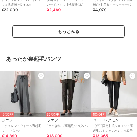
ツ≪洗濯機で洗える≫
パードパンツ【洗濯機OK】
機OK】美脚イージーテーパー
¥22,000
¥2,489
¥4,979
ドパンツ《SS～LL／5col／セ
ットアップ可／丈が選べ
もっとみる
あったか裏起毛パンツ
15%OFF
30%OFF
10%OFF
ラエフ
ラエフ
ロートレアモン
エクセレントウォーム裏起毛
”ラクきれい”裏起毛ジョグパン
【WEB限定】美シルエット裏
ワイドパンツ
起毛ストレッチパンツ≪13号
¥14,399
¥13,090
¥13,365
あり/毛玉防止≫