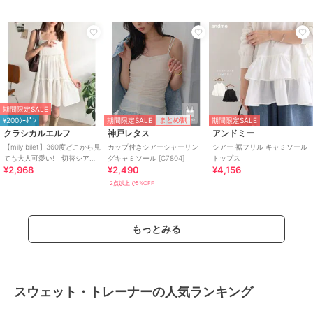
期間限定SALE
期間限定SALE
まとめ割
¥200ｸｰﾎﾟﾝ
期間限定SALE
クラシカルエルフ
神戸レタス
アンドミー
【mily bilet】360度どこから見
カップ付きシアーシャーリン
シアー 裾フリル キャミソール
ても大人可愛い! 切替シアー
グキャミソール [C7804]
トップス
¥2,968
¥2,490
¥4,156
ティアードキャミチュニック
2点以上で5%OFF
もっとみる
スウェット・トレーナーの人気ランキング