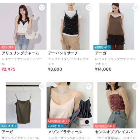
45%OFF
¥888ｸｰﾎﾟﾝ
アリュリングチャーム
アーバンリサーチ
アーガ
レイヤードサテンキャミソー
エンブロイダリーベロアビス
レースドッキングサテンロン
ル
チェ
グキャミ
¥2,475
¥8,800
¥14,000
期間限定SALE
¥888ｸｰﾎﾟﾝ
¥200ｸｰﾎﾟﾝ
期間限定SALE
アーガ
メゾンドラティール
センスオブプレイスバイアーバンリサーチ
サテンライクキャミソール
シルキーサテンVネックキャミ
『サイズ展開あり』ベロアカ