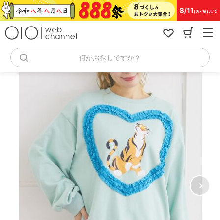
コ
ン
テ
ン
ツ
へ
何かお探しですか？
ス
キ
ッ
プ