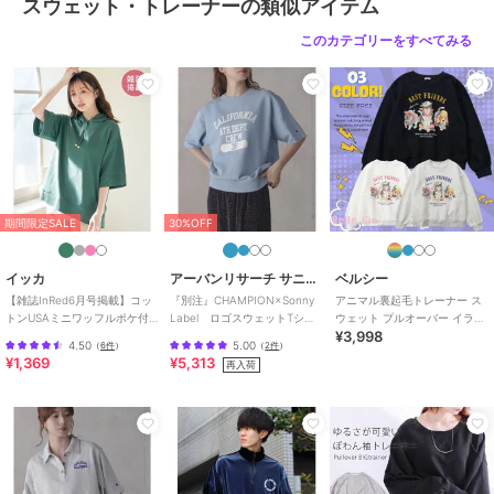
スウェット・トレーナーの類似アイテム
このカテゴリーをすべてみる
期間限定SALE
30%OFF
イッカ
アーバンリサーチ サニーレーベル
ベルシー
【雑誌InRed6月号掲載】コッ
『別注』CHAMPION×Sonny
アニマル裏起毛トレーナー ス
トンUSAミニワッフルポケ付
Label ロゴスウェットTシャ
ウェット プルオーバー イラス
¥3,998
きパーカー
ツ
ト オーバーサイズ レトロ レデ
4.50
5.00
（
6件
）
（
2件
）
ィース
¥1,369
¥5,313
再入荷