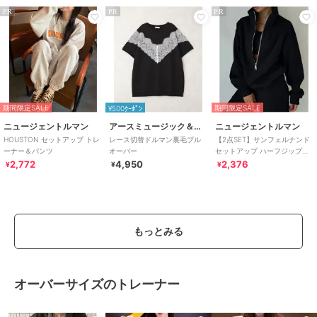
PR
PR
PR
期間限定SALE
期間限定SALE
¥500ｸｰﾎﾟﾝ
ニュージェントルマン
アースミュージック＆エコロジー
ニュージェントルマン
HOUSTON セットアップ トレ
レース切替ドルマン裏毛プル
【2点SET】サンフェルナンド
ーナー＆パンツ
オーバー
セットアップ ハーフジップト
レーナー＆パンツ
2,772
4,950
2,376
¥
¥
¥
もっとみる
オーバーサイズのトレーナー