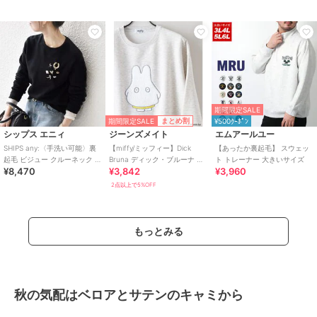
期間限定SALE
期間限定SALE
まとめ割
¥500ｸｰﾎﾟﾝ
シップス エニィ
ジーンズメイト
エムアールユー
SHIPS any:〈手洗い可能〉裏
【miffy/ミッフィー】Dick
【あったか裏起毛】 スウェッ
起毛 ビジュー クルーネック コ
Bruna ディック・ブルーナ オ
ト トレーナー 大きいサイズ
¥8,470
¥3,842
¥3,960
ンパクト プルオーバー
リジナルデザイン 裏起毛クル
ー
2点以上で5%OFF
もっとみる
秋の気配はベロアとサテンのキャミから