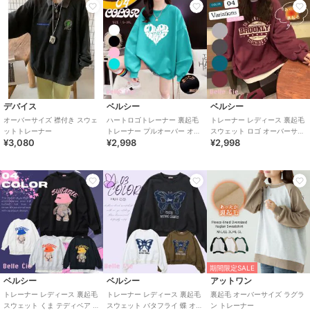
デバイス
ベルシー
ベルシー
オーバーサイズ 襟付き スウェ
ハートロゴトレーナー 裏起毛
トレーナー レディース 裏起毛
ットトレーナー
トレーナー プルオーバー オー
スウェット ロゴ オーバーサイ
¥3,080
¥2,998
¥2,998
バーサイズ 大きいサイズ レデ
ズ アメカジ 韓国 大きいサイズ
ィース
期間限定SALE
ベルシー
ベルシー
アットワン
トレーナー レディース 裏起毛
トレーナー レディース 裏起毛
裏起毛 オーバーサイズ ラグラ
スウェット くま テディベア オ
スウェット バタフライ 蝶 オー
ン トレーナー