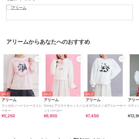
ブランド
アリーム
ショップ
アリーム
商品カテゴリ
トップス
／
スウェット・トレー
ナー
アリームからあなたへのおすすめ
性別タイプ
レディース
トップス
／
スウェット・トレー
ナー
カラー
ライトグリーン
サイズ
Ｆ
素材
本体 綿 85% ﾎ゜ﾘｴｽﾃﾙ 15% ﾘﾌ゛部
分 ﾎ゜ﾘｴｽﾃﾙ 75% 綿 24% ﾎ゜ﾘｳﾚﾀﾝ
SALE
SALE
SALE
1%
アリーム
アリーム
アリーム
アリ
商品のお取り扱い方法
フィガロ／ハートレーストレ
Disney アリストキャット／ニ
オズワルド／ボアトレーナー
スティ
ーナー
ットパーカー
原産国
中国
¥5,250
¥6,950
¥7,450
¥12,