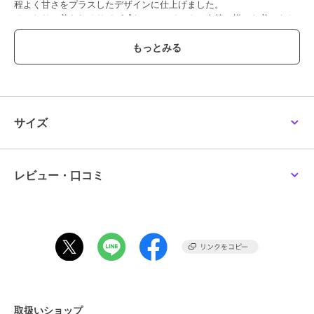
程よく甘さをプラスしたデザインに仕上げました。
ゆったりと着られるサイズ感なので、インナー次第で様々な着こなし
が叶う一枚です。
【素材】
柔らかい風合いのスウェット素材を使用しております。
【お手入れ方法】
ネットを使用し、単品洗いにて手洗いがおすすめです。
サイズ
透け感[なし]
生地の厚さ[普通]
光沢感[なし]
レビュー・口コミ
伸縮性[ややあり]
裏地[なし]
ポケット[なし]
※モデル着用画像は、光の当たり具合で色味が違って見える場合がご
ざいます。
※お使いのモニター環境によって商品の色味が違って見える場合がご
ざいます。
取扱いショップ