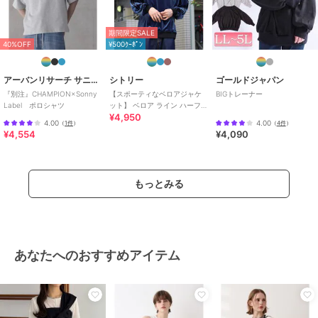
期間限定SALE
40%OFF
¥500ｸｰﾎﾟﾝ
アーバンリサーチ サニーレーベル
シトリー
ゴールドジャパン
『別注』CHAMPION×Sonny
【スポーティなベロアジャケ
BIGトレーナー
Label ポロシャツ
ット】 ベロア ライン ハーフジ
¥4,950
ップ ワンポイント トレーナー
4.00
4.00
（
1件
）
（
4件
）
¥4,554
¥4,090
もっとみる
あなたへのおすすめアイテム