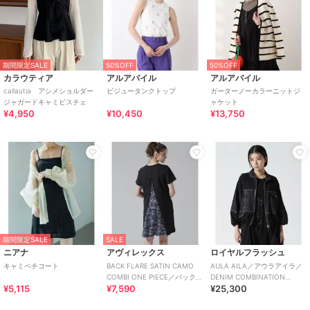
期間限定SALE
50%OFF
50%OFF
カラウティア
アルアバイル
アルアバイル
callautia アシメショルダー
ビジュータンクトップ
ガーターノーカラーニットジ
ジャガードキャミビスチェ
ャケット
¥4,950
¥10,450
¥13,750
期間限定SALE
SALE
ニアナ
アヴィレックス
ロイヤルフラッシュ
キャミペチコート
BACK FLARE SATIN CAMO
AULA AILA／アウラアイラ／
COMBI ONE PIECE／バックフ
DENIM COMBINATION
¥5,115
¥7,590
¥25,300
レアーサテンカモ
BLOUSON