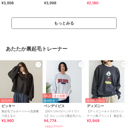
¥3,998
¥3,998
¥2,180
ーバーサイズ ストリート 韓国
バーサイズ ストリート 韓国
もっとみる
あたたか裏起毛トレーナー
SALE
まとめ割
50%OFF
¥500ｸｰﾎﾟﾝ
期間限定SALE
ビッキー
ベンデイビス
ディズニー
裏起毛プルオーパー≪洗濯機
【BEN DAVIS/ベンデイヴィ
【ディズニーキャラのヴィン
で洗える≫
ス】カレッジロゴ裏起毛クル
テージ風プリント】 裏起毛 ス
¥3,960
¥4,774
¥2,948
ーネックスウェットトレーナ
ウェット トレーナー キャラク
ー
ター
2点以上で5%OFF