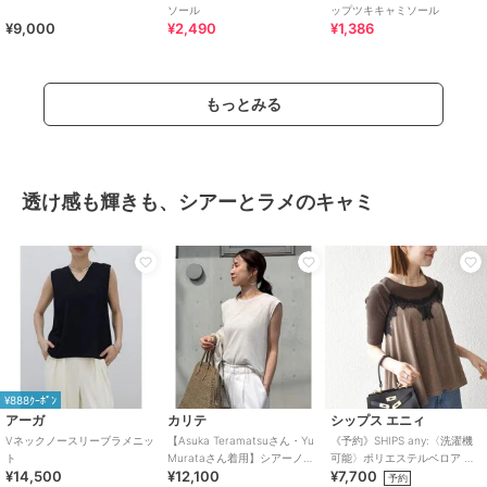
ソール
ップツキキャミソール
¥9,000
¥2,490
¥1,386
もっとみる
透け感も輝きも、シアーとラメのキャミ
¥888ｸｰﾎﾟﾝ
アーガ
カリテ
シップス エニィ
Vネックノースリーブラメニッ
【Asuka Teramatsuさん・Yu
《予約》SHIPS any:〈洗濯機
ト
Murataさん着用】シアーノー
可能〉ポリエステルベロア ラ
¥14,500
¥12,100
¥7,700
スリ
メ ドット レース キャミ
予約