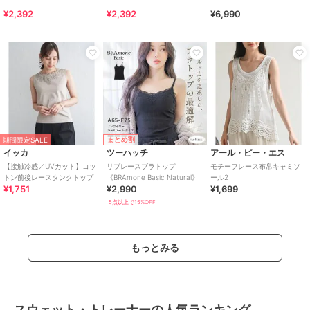
¥2,392
¥2,392
¥6,990
まとめ割
期間限定SALE
イッカ
ツーハッチ
アール・ピー・エス
【接触冷感／UVカット】コッ
リブレースブラトップ
モチーフレース布帛キャミソ
トン前後レースタンクトップ
《BRAmone Basic Natural》
ール2
¥1,751
¥2,990
¥1,699
5点以上で15%OFF
もっとみる
スウェット・トレーナーの人気ランキング