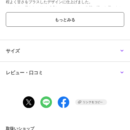
程よく甘さをプラスしたデザインに仕上げました。
ゆったりと着られるサイズ感なので、インナー次第で様々な着こなし
が叶う一枚です。
【素材】
柔らかい風合いのスウェット素材を使用しております。
【お手入れ方法】
ネットを使用し、単品洗いにて手洗いがおすすめです。
サイズ
透け感[なし]
生地の厚さ[普通]
光沢感[なし]
レビュー・口コミ
伸縮性[ややあり]
裏地[なし]
ポケット[なし]
※モデル着用画像は、光の当たり具合で色味が違って見える場合がご
ざいます。
※お使いのモニター環境によって商品の色味が違って見える場合がご
ざいます。
取扱いショップ