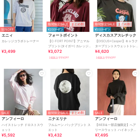
期間限定SALE
期間限定SALE
まとめ割
まとめ割
50%OFF
¥200ｸｰﾎﾟﾝ
¥500ｸｰﾎﾟﾝ
エニィ
フォートポイント
ディスカスアスレチック
カレッジコラボトレーナー
【C-FORT POINT】アニマル
【DISCUS×Casper】キャラク
プリント(タイガー) カレッジ
タープリントスウェットトレ
¥3,499
¥3,072
¥4,620
スウェットトレーナー
ーナー
2点以上で5%OFF
2点以上で5%OFF
期間限定SALE
まとめ割
SALE
SALE
アンフィーロ
ニナエリナ
アンフィーロ
ハイストレッチ ドロストスウ
フルムーン バックプリント ス
【WEB＆一部店舗限定】へア
ェット
エット
リースウェット ハイネックニ
¥5,592
¥3,432
¥7,495
ット