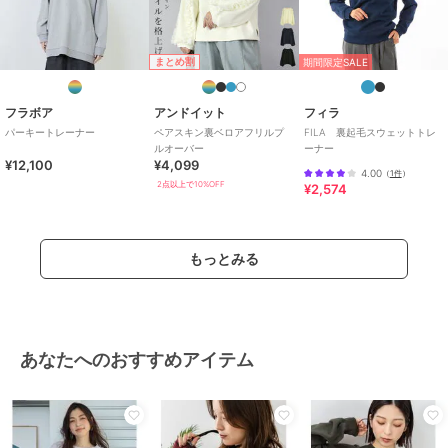
まとめ割
期間限定SALE
フラボア
アンドイット
フィラ
パーキートレーナー
ペアスキン裏ベロアフリルプ
FILA 裏起毛スウェットトレ
ルオーバー
ーナー
¥12,100
¥4,099
4.00
（
1件
）
2点以上で10%OFF
¥2,574
もっとみる
あなたへのおすすめアイテム