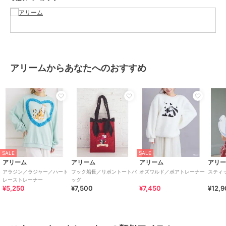
ブランド
アリーム
ショップ
アリーム
商品カテゴリ
トップス
／
スウェット・トレー
ナー
アリームからあなたへのおすすめ
性別タイプ
レディース
トップス
／
スウェット・トレー
ナー
カラー
ライトピンク
サイズ
Ｆ
素材
本体 綿 85% ﾎ゜ﾘｴｽﾃﾙ 15% ﾘﾌ゛部
分 ﾎ゜ﾘｴｽﾃﾙ 75% 綿 24% ﾎ゜ﾘｳﾚﾀﾝ
SALE
SALE
1%
アリーム
アリーム
アリーム
アリ
商品のお取り扱い方法
アラジン／ラジャー／ハート
フック船長／リボントートバ
オズワルド／ボアトレーナー
スティ
レーストレーナー
ッグ
原産国
中国
¥5,250
¥7,500
¥7,450
¥12,