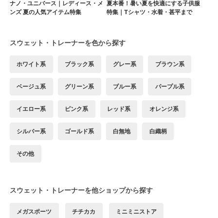
ナノ・ユニバース｜レディース・メ
夏本番！暑い夏を快適にする子供服
ンズ 夏の人気アイテム特集
特集｜Tシャツ・水着・甚平まで
スウェット・トレーナーを色から探す
ホワイト系
ブラック系
グレー系
ブラウン系
ベージュ系
グリーン系
ブルー系
パープル系
イエロー系
ピンク系
レッド系
オレンジ系
シルバー系
ゴールド系
白無地
白織柄
その他
スウェット・トレーナーを他ショップから探す
メガスポーツ
チチカカ
ミニミニストア