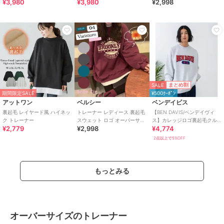
¥3,980
¥3,980
¥2,998
バーサイズ 大きいサイズ レデ
ィース
SALE
まとめ割
期間限定SALE
¥500ｸｰﾎﾟﾝ
アットワン
ベルシー
ベンデイビス
裏起毛 レイヤード風 ハイネッ
トレーナー レディース 裏起毛
【BEN DAVIS/ベンデイヴィ
ク トレーナー
スウェット ロゴ オーバーサイ
ス】カレッジロゴ裏起毛クル
¥2,779
¥2,998
¥4,774
ズ アメカジ 韓国 大きいサイズ
ーネックスウェットトレーナ
ー
2点以上で5%OFF
もっとみる
オーバーサイズのトレーナー