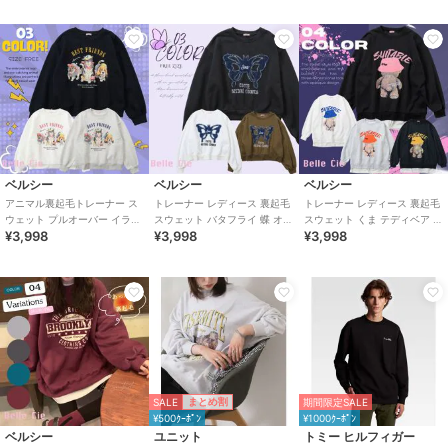
ベルシー
ベルシー
ベルシー
アニマル裏起毛トレーナー ス
トレーナー レディース 裏起毛
トレーナー レディース 裏起毛
ウェット プルオーバー イラス
スウェット バタフライ 蝶 オー
スウェット くま テディベア オ
¥3,998
¥3,998
¥3,998
ト オーバーサイズ レトロ レデ
バーサイズ ストリート 韓国
ーバーサイズ ストリート 韓国
ィース
SALE
まとめ割
期間限定SALE
¥500ｸｰﾎﾟﾝ
¥1000ｸｰﾎﾟﾝ
ベルシー
ユニット
トミー ヒルフィガー