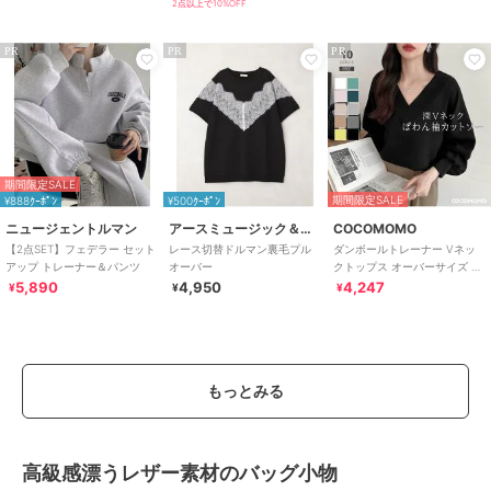
2点以上で10%OFF
PR
PR
PR
期間限定SALE
期間限定SALE
¥888ｸｰﾎﾟﾝ
¥500ｸｰﾎﾟﾝ
ニュージェントルマン
アースミュージック＆エコロジー
COCOMOMO
【2点SET】フェデラー セット
レース切替ドルマン裏毛プル
ダンボールトレーナー Vネッ
アップ トレーナー＆パンツ
オーバー
クトップス オーバーサイズ ト
レーナー ボリューム袖 カット
5,890
4,950
4,247
¥
¥
¥
ソー 長袖
もっとみる
高級感漂うレザー素材のバッグ小物