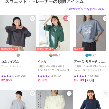
スウェット・トレーナーの類似アイテム
このカテゴリーをすべてみる
期間限定SALE
期間限定SALE
30%OFF
コムサイズム
イッカ
アーバンリサーチ サニーレーベル
ファー トレーナー
【雑誌InRed6月号掲載】コッ
『別注』CHAMPION×Sonny
トンUSAミニワッフルポケ付
Label ロゴスウェットTシャ
きパーカー
ツ
4.00
4.50
5.00
（
1件
）
（
6件
）
（
2件
）
¥2,653
¥1,369
¥5,313
再入荷