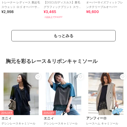
トレーナー レディース 裏起毛
【DISCUS/ディスカス】裏毛
オーバーサイズフィットフレ
スウェット ロゴ オーバーサイ
グラフィックプリント スウェ
ンチテリープルオーバー
¥2,998
¥3,465
¥6,600
ズ アメカジ 韓国 大きいサイズ
ットトレーナー オーバーサイ
ズ
2点以上で5%OFF
もっとみる
胸元を彩るレース＆リボンキャミソール
20%OFF
20%OFF
エニィ
エニィ
アンフィーロ
デシンレースキャミソール
デシンレースキャミソール
レースヘム キャミソール