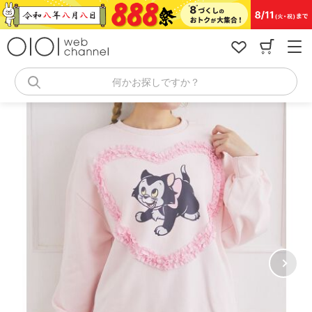
コ
ン
テ
ン
ツ
へ
何かお探しですか？
ス
キ
ッ
プ