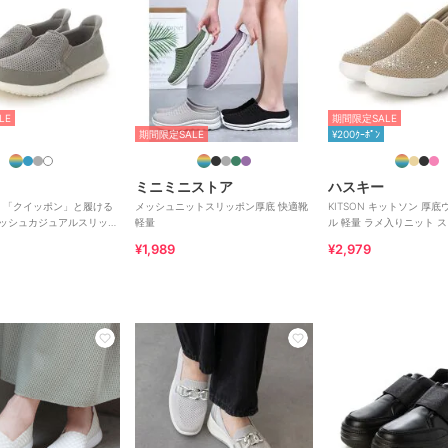
LE
期間限定SALE
期間限定SALE
¥200ｸｰﾎﾟﾝ
ミニミニストア
ハスキー
AMA 「クイッポン」と履ける
メッシュニットスリッポン厚底 快適靴
KITSON キットソン 厚
メッシュカジュアルスリッポ
軽量
ル 軽量 ラメ入りニット 
¥1,989
¥2,979