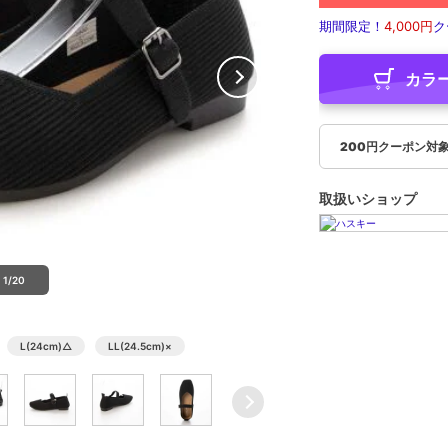
期間限定！
4,000円
ク
カラ
200円クーポン対
取扱いショップ
1/20
L(24cm)
△
LL(24.5cm)
×