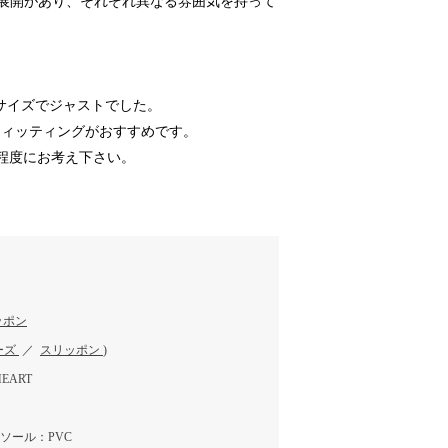
展開があり、それぞれ異なる雰囲気を持って
Mサイズでジャストでした。
フィッティングがおすすめです。
程度にお考え下さい。
ッポン
ーズ
／
スリッポン
)
EART
 ソール：PVC