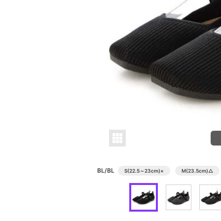
BL/BL
S(22.5～23cm)
×
M(23.5cm)
△