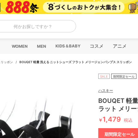
何かお探しですか？
コスメ
アニメ
KIDS＆BABY
WOMEN
MEN
スリッポン
/
BOUQET 軽量 洗える ニットシューズ フラット メリージェンパンプス スリッポン
SALE
期間限定セール
ハスキー
BOUQET 軽
ラット メリ
1,479
￥
税込
期間限定セール