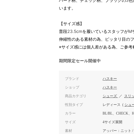
ハート柄、チェック柄、ブラックの3色
います。
【サイズ感】
普段23.5cmを履いているスタッフが
伸縮性のある素材の為、ピッタリ目の
※サイズ感には個人差がある為、ご参考
期間限定セール開催中
ブランド
ハスキー
ショップ
ハスキー
商品カテゴリ
シューズ
／
スリ
性別タイプ
レディース
(
シュ
カラー
BL/BL、CHECK、H
サイズ
4サイズ展開
素材
アッパー：ニット /