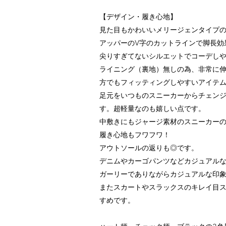
【デザイン・履き心地】
見た目もかわいいメリージェンタイプ
アッパーのV字のカットラインで脚長効
尖りすぎてないシルエットでコーデし
ライニング（裏地）無しの為、非常に
方でもフィッティングしやすいアイテ
足元をいつものスニーカーからチェン
す。超軽量なのも嬉しい点です。
中敷きにもジャージ素材のスニーカー
履き心地もフワフワ！
アウトソールの返りも◎です。
デニムやカーゴパンツなどカジュアル
ガーリーでありながらカジュアルな印
またスカートやスラックスのキレイ目
すめです。