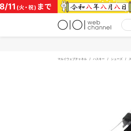
コ
ン
テ
ン
ツ
へ
ス
キ
ッ
プ
マルイウェブチャネル
/
ハスキー
/
シューズ
/