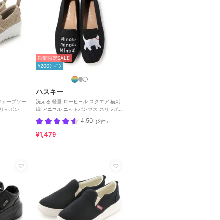
期間限定SALE
¥200ｸｰﾎﾟﾝ
ハスキー
底ウェーブソー
洗える 軽量 ローヒール スクエア 猫刺
スリッポン
繍 アニマル ニットパンプス スリッポ
ン オペラシューズ
4.50
（
2件
）
¥1,479