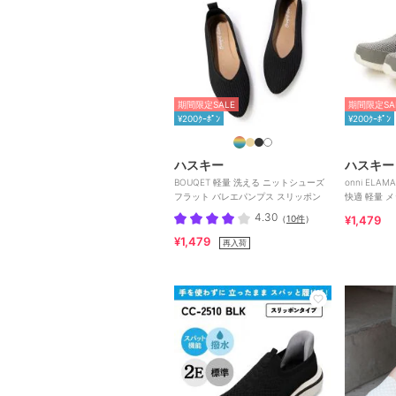
期間限定SALE
期間限定SA
¥200ｸｰﾎﾟﾝ
¥200ｸｰﾎﾟﾝ
ハスキー
ハスキー
BOUQET 軽量 洗える ニットシューズ
onni EL
フラット バレエパンプス スリッポン
快適 軽量 
ン
4.30
（
10件
）
¥1,479
¥1,479
再入荷