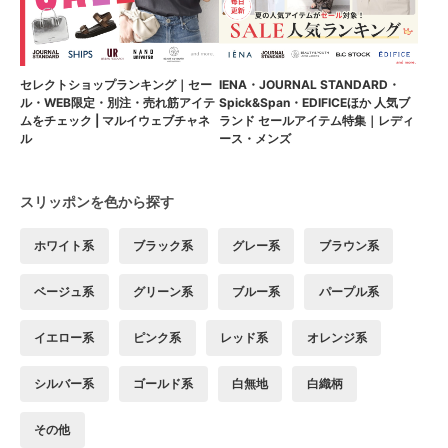
セレクトショップランキング｜セー
IENA・JOURNAL STANDARD・
ル・WEB限定・別注・売れ筋アイテ
Spick&Span・EDIFICEほか 人気ブ
ムをチェック | マルイウェブチャネ
ランド セールアイテム特集｜レディ
ル
ース・メンズ
スリッポンを色から探す
ホワイト系
ブラック系
グレー系
ブラウン系
ベージュ系
グリーン系
ブルー系
パープル系
イエロー系
ピンク系
レッド系
オレンジ系
シルバー系
ゴールド系
白無地
白織柄
その他