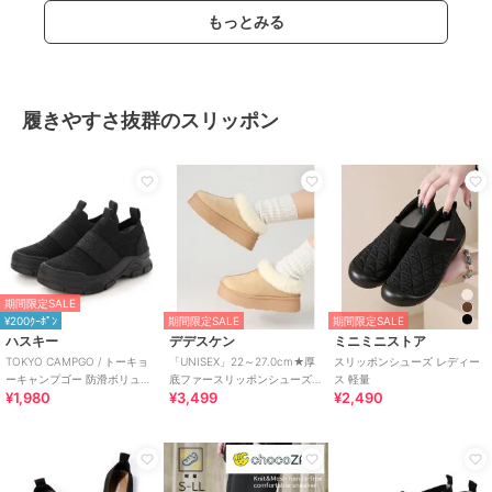
もっとみる
履きやすさ抜群のスリッポン
期間限定SALE
¥200ｸｰﾎﾟﾝ
期間限定SALE
期間限定SALE
ハスキー
デデスケン
ミニミニストア
TOKYO CAMPGO / トーキョ
「UNISEX」22～27.0cm★厚
スリッポンシューズ レディー
ーキャンプゴー 防滑ボリュー
底ファースリッポンシューズ
ス 軽量
¥1,980
¥3,499
¥2,490
ムソール 防水スリッポンスニ
★6366
ーカー