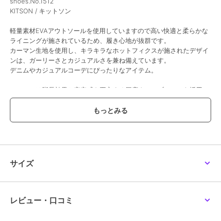
shoes.No.1512
KITSON / キットソン
軽量素材EVAアウトソールを使用していますので高い快適と柔らかな
ライニングが施されているため、履き心地が抜群です。
カーマン生地を使用し、キラキラなホットフィクスが施されたデザイ
ンは、ガーリーさとカジュアルさを兼ね備えています。
デニムやカジュアルコーデにぴったりなアイテム。
ソールには脚長効果と安定感を両立する厚底ウェーブソールを採用。
スタイルアップを狙いつつ、ラフになり過ぎないバランスの良いデザ
イン。
カップインソールの採用により、足をしっかりサポートしてくれま
す。
デイリーユースに最適な一足で、さまざまなシーンで活躍すること間
違いなしです。
あなたのコーディネートに華やかさと快適さをプラスする、ぜひ手に
サイズ
入れたいアイテムです。
【サイズ感】
普段23.5cmを履いているスタッフでMサイズでジャストでした。
レビュー・口コミ
※サイズ感には個人差がある為、ご参考程度にお考え下さい。