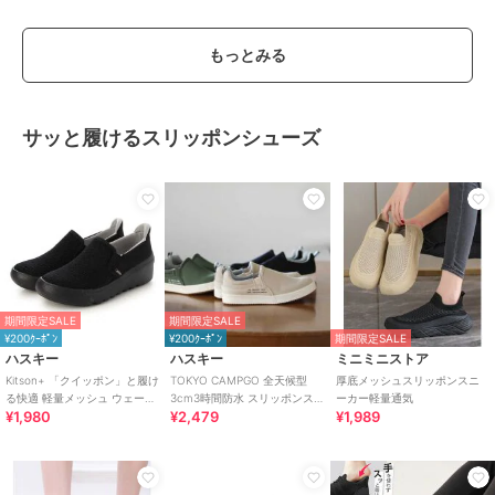
もっとみる
サッと履けるスリッポンシューズ
期間限定SALE
期間限定SALE
¥200ｸｰﾎﾟﾝ
¥200ｸｰﾎﾟﾝ
期間限定SALE
ハスキー
ハスキー
ミニミニストア
Kitson+ 「クイッポン」と履け
TOKYO CAMPGO 全天候型
厚底メッシュスリッポンスニ
る快適 軽量メッシュ ウェーブ
3cm3時間防水 スリッポンス
ーカー軽量通気
¥1,980
¥2,479
¥1,989
ソール スリッポン スニーカー
ニーカー