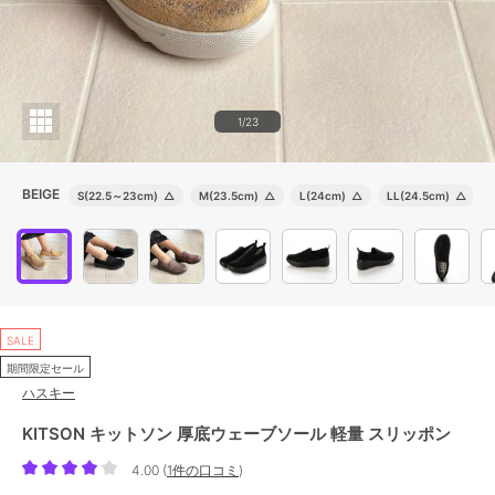
1/23
BEIGE
S(22.5～23cm)
△
M(23.5cm)
△
L(24cm)
△
LL(24.5cm)
△
SALE
期間限定セール
ハスキー
KITSON キットソン 厚底ウェーブソール 軽量 スリッポン
4.00
(
1件の口コミ
)