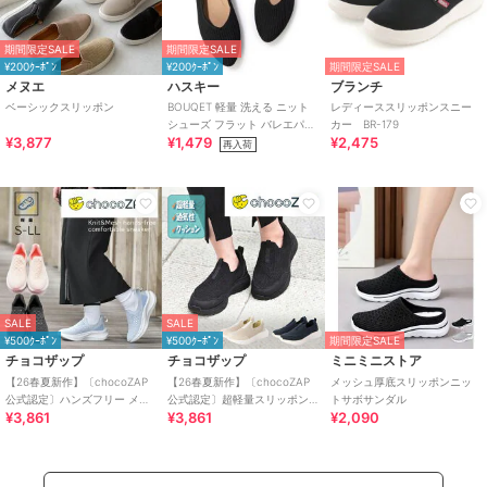
期間限定SALE
期間限定SALE
¥200ｸｰﾎﾟﾝ
¥200ｸｰﾎﾟﾝ
期間限定SALE
メヌエ
ハスキー
ブランチ
ベーシックスリッポン
BOUQET 軽量 洗える ニット
レディーススリッポンスニー
シューズ フラット バレエパン
カー BR-179
¥3,877
¥1,479
¥2,475
プス スリッポン
再入荷
SALE
SALE
¥500ｸｰﾎﾟﾝ
¥500ｸｰﾎﾟﾝ
期間限定SALE
チョコザップ
チョコザップ
ミニミニストア
【26春夏新作】〔chocoZAP
【26春夏新作】〔chocoZAP
メッシュ厚底スリッポンニッ
公式認定〕ハンズフリー メッ
公式認定〕超軽量スリッポン
トサボサンダル
¥3,861
¥3,861
¥2,090
シュニット スリッポン
スニーカー