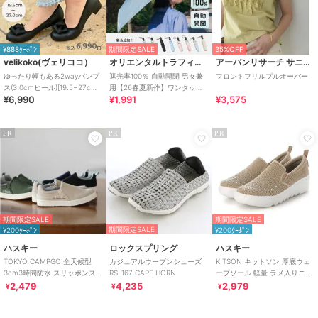
¥888ｸｰﾎﾟﾝ
期間限定SALE
35%OFF
velikoko(ヴェリココ）
オリエンタルトラフィック
アーバンリサーチ サニーレーベル
ゆったり幅もある2wayパンプ
遮光率100％ 自動開閉 男女兼
フロントフリルプルオーバー
ス(3.0cmヒール)[19.5~27cm]
用【26春夏新作】ワンタッチ
¥6,990
¥1,991
¥3,575
ラクチンきれいシューズ
晴雨兼用 折りたたみ傘 /G-
0601
PR
PR
PR
期間限定SALE
期間限定SALE
期間限定SALE
¥200ｸｰﾎﾟﾝ
¥200ｸｰﾎﾟﾝ
ハスキー
ロックスプリング
ハスキー
TOKYO CAMPGO 全天候型
カジュアルウーブンシューズ
KITSON キットソン 厚底ウェ
3cm3時間防水 スリッポンス
RS-167 CAPE HORN
ーブソール 軽量 ラメ入りニッ
ニーカー
ト スリッポン
2,479
4,235
2,979
¥
¥
¥