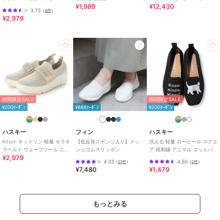
¥1,989
¥12,430
カットスリッポン スニーカー
ーカー
3.75
（
4件
）
¥2,979
期間限定SALE
期間限定SALE
¥200ｸｰﾎﾟﾝ
¥888ｸｰﾎﾟﾝ
¥200ｸｰﾎﾟﾝ
ハスキー
フィン
ハスキー
Kitson キットソン 軽量 キラキ
【低反発スポンジ入り】メッ
洗える 軽量 ローヒール スクエ
ラベルト ウェーブソール ニッ
シュゴムスリッポン
ア 猫刺繍 アニマル ニットパン
¥2,979
トスリッポン
プス スリッポン オペラシュー
4.33
4.50
（
21件
）
（
2件
）
ズ
¥7,480
¥1,479
もっとみる