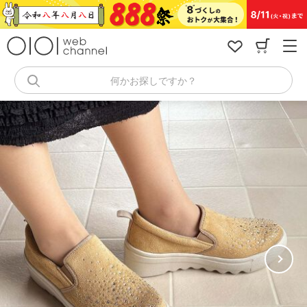
コ
ン
テ
ン
ツ
へ
何かお探しですか？
ス
キ
ッ
プ