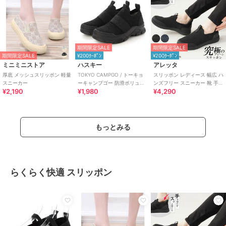
期間限定SALE
期間限定SALE
期間限定SALE
¥200ｸｰﾎﾟﾝ
¥200ｸｰﾎﾟﾝ
ミニミニストア
ハスキー
アレッタ
厚底 メッシュスリッポン 軽量
TOKYO CAMPGO / トーキョ
スリッポン レディース 幅広 ハ
スニーカー
ーキャンプゴー 防滑ボリュー
ンズフリー スニーカー 靴 手を
¥2,190
¥1,980
¥4,290
ムソール 防水スリッポンスニ
使わず履ける プレーン きれい
ーカー
め
もっとみる
らくらく快適 スリッポン