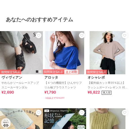
あなたへのおすすめアイテム
期間限定SALE
まとめ割
期間限定SALE
期間限定SALE
ヴィヴィアン
アロッタ
オシャレボ
やわらかソールレースアップ
【４つの機能付】ひんやりフ
【紫外線カット率99％以上】
スニーカーサンダル
リル袖ブラウスＴシャツ
ラッシュガード×レギンス 付
¥2,690
¥1,790
¥6,822
き タンキニ
再入荷
3点以上で10%OFF