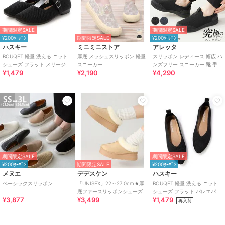
期間限定SALE
期間限定SALE
¥200ｸｰﾎﾟﾝ
期間限定SALE
¥200ｸｰﾎﾟﾝ
ハスキー
ミニミニストア
アレッタ
BOUQET 軽量 洗える ニット
厚底 メッシュスリッポン 軽量
スリッポン レディース 幅広 ハ
シューズ フラット メリージェ
スニーカー
ンズフリー スニーカー 靴 手を
¥1,479
¥2,190
¥4,290
ンパンプス スリッポン
使わず履ける プレーン きれい
め
期間限定SALE
期間限定SALE
¥200ｸｰﾎﾟﾝ
期間限定SALE
¥200ｸｰﾎﾟﾝ
メヌエ
デデスケン
ハスキー
ベーシックスリッポン
「UNISEX」22～27.0cm★厚
BOUQET 軽量 洗える ニット
底ファースリッポンシューズ
シューズ フラット バレエパン
¥3,877
¥3,499
¥1,479
★6366
プス スリッポン
再入荷