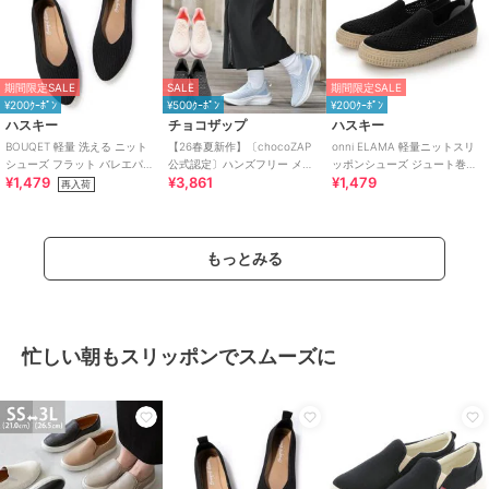
期間限定SALE
SALE
期間限定SALE
¥200ｸｰﾎﾟﾝ
¥500ｸｰﾎﾟﾝ
¥200ｸｰﾎﾟﾝ
ハスキー
チョコザップ
ハスキー
BOUQET 軽量 洗える ニット
【26春夏新作】〔chocoZAP
onni ELAMA 軽量ニットスリ
シューズ フラット バレエパン
公式認定〕ハンズフリー メッ
ッポンシューズ ジュート巻き
¥1,479
¥3,861
¥1,479
プス スリッポン
シュニット スリッポン
風 エスパドリーユ
再入荷
もっとみる
忙しい朝もスリッポンでスムーズに