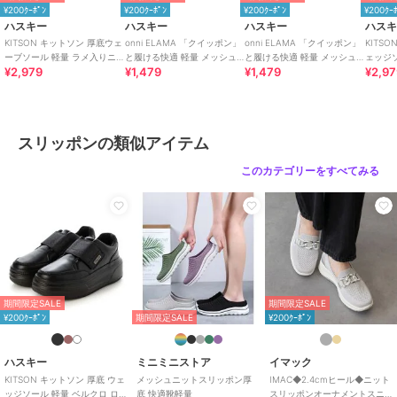
¥200ｸｰﾎﾟﾝ
¥200ｸｰﾎﾟﾝ
¥200ｸｰﾎﾟﾝ
¥200ｸｰ
ハスキー
ハスキー
ハスキー
ハス
KITSON キットソン 厚底ウェ
onni ELAMA 「クイッポン」
onni ELAMA 「クイッポン」
KITS
ーブソール 軽量 ラメ入りニ
と履ける快適 軽量 メッシュ
と履ける快適 軽量 メッシュ
ェッジ
¥2,979
¥1,479
¥1,479
¥2,9
ット スリッポン
カジュアルスリッポン
レースアップカジュアルスニ
ローカ
ーカー
カー
スリッポンの類似アイテム
このカテゴリーをすべてみる
期間限定SALE
期間限定SALE
¥200ｸｰﾎﾟﾝ
期間限定SALE
¥200ｸｰﾎﾟﾝ
ハスキー
ミニミニストア
イマック
KITSON キットソン 厚底 ウェ
メッシュニットスリッポン厚
IMAC◆2.4cmヒール◆ニット
ッジソール 軽量 ベルクロ ロー
底 快適靴軽量
スリッポンオーナメントスニ