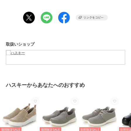
期間限定セール開催中
ブランド
ハスキー
ショップ
ハスキー
商品カテゴリ
シューズ
／
スリッポン
取扱いショップ
性別タイプ
レディース
シューズ
／
スリッポン
カラー
BEIGE、BL/BL、TAUPE
サイズ
4サイズ展開
素材
アッパー:ポリエステル アウトソ
ハスキーからあなたへのおすすめ
ール：EVA
商品のお取り扱い方法
原産国
中国
期間限定SALE
期間限定SALE
期間限定SALE
期間限定