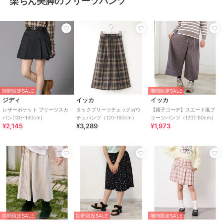
楽ちん美脚のプリーツパンツ
期間限定SALE
期間限定SALE
ジディ
イッカ
イッカ
レザーポケット プリーツスカ
タックプリーツチェックガウ
【親子コーデ】スエード風プ
パン(130~160cm)
チョパンツ（120-160cm）
リーツパンツ（120?160cm）
¥2,145
¥3,289
¥1,973
期間限定SALE
期間限定SALE
期間限定SALE