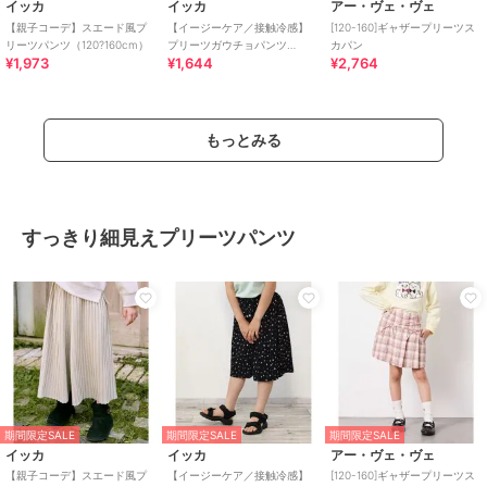
イッカ
イッカ
アー・ヴェ・ヴェ
【親子コーデ】スエード風プ
【イージーケア／接触冷感】
[120-160]ギャザープリーツス
リーツパンツ（120?160cm）
プリーツガウチョパンツ
カパン
¥1,973
¥1,644
¥2,764
（120?160cm）【UVカット／
親子コーデ】
もっとみる
すっきり細見えプリーツパンツ
期間限定SALE
期間限定SALE
期間限定SALE
イッカ
イッカ
アー・ヴェ・ヴェ
【親子コーデ】スエード風プ
【イージーケア／接触冷感】
[120-160]ギャザープリーツス