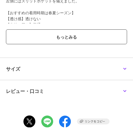
左側にはスリットポケットを備えました。
【おすすめの着用時期は春夏シーズン】
【透け感】透けない
【生地の厚さ】普通
【伸縮性】なし
【裏地】あり
【ポケット】あり
【アジャスター】あり
サイズ
ブランド
ポンポネットジュニア
ショップ
ナルミヤオンライン
レビュー・口コミ
商品カテゴリ
すべてのスカート
／
スカート
性別タイプ
ガールズ
すべてのスカート
／
スカート
カラー
ブルー、赤、ベージュ、紺
サイズ
4サイズ展開