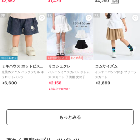
¥2,552
¥1,479
¥4,290
新着
PR
PR
PR
期間限定SALE
¥888ｸｰﾎﾟﾝ
まとめ割
ミキハウス ホットビスケッツ
リコシュクレ
コムサイズム
先染めデニム バックフリル キ
バルーンミニスカパン ボトム
インナーパンツ付き プリーツ
ュロットパンツ
ス スカート 子供服 女の子 小
スカート
学生 中学生
6,600
2,156
3,899
¥
¥
¥
2点以上で10%OFF
もっとみる