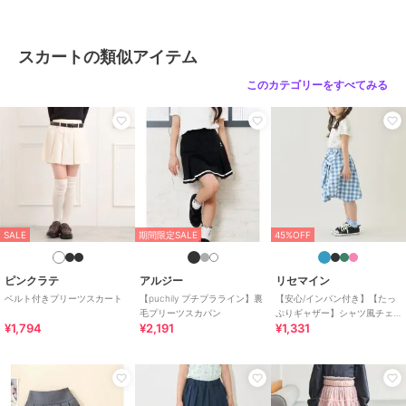
スカートの類似アイテム
このカテゴリーをすべてみる
SALE
期間限定SALE
45%OFF
ピンクラテ
アルジー
リセマイン
ベルト付きプリーツスカート
【puchily プチプラライン】裏
【安心/インパン付き】【たっ
毛プリーツスカパン
ぷりギャザー】シャツ風チェ
¥1,794
¥2,191
¥1,331
ックスカート(インパン付き)
【子供服】【キッズ