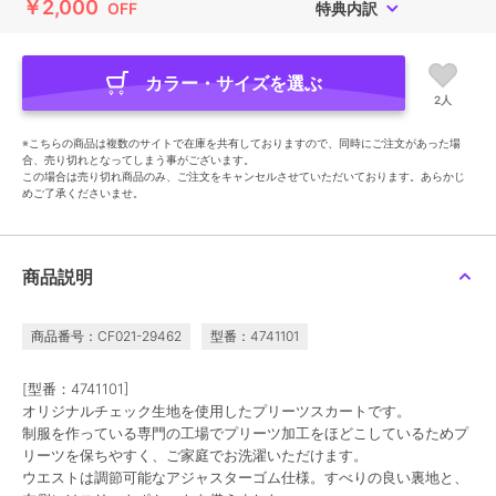
￥2,000
OFF
特典内訳
カラー・サイズを選ぶ
2人
※こちらの商品は複数のサイトで在庫を共有しておりますので、同時にご注文があった場
合、売り切れとなってしまう事がございます。
この場合は売り切れ商品のみ、ご注文をキャンセルさせていただいております。あらかじ
めご了承くださいませ。
商品説明
商品番号：CF021-29462
型番：4741101
[型番：4741101]
オリジナルチェック生地を使用したプリーツスカートです。
制服を作っている専門の工場でプリーツ加工をほどこしているためプ
リーツを保ちやすく、ご家庭でお洗濯いただけます。
ウエストは調節可能なアジャスターゴム仕様。すべりの良い裏地と、