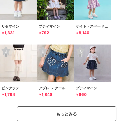
リセマイン
プティマイン
ケイト・スペード ニューヨーク キッズ
1,331
792
8,140
￥
￥
￥
ピンクラテ
アプレ レ クール
プティマイン
1,794
1,848
660
￥
￥
￥
もっとみる