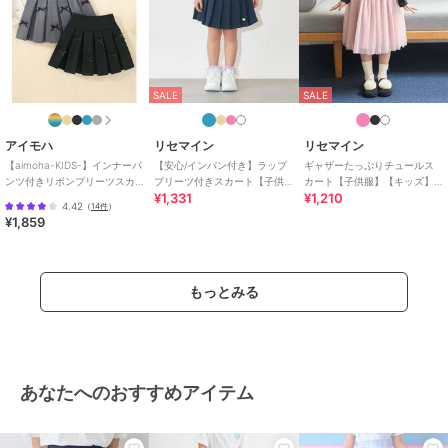
SALE
SALE
アイモハ
リセマイン
リセマイン
【aimoha-KIDS-】インナーパ
【安心/インパン付き】ラップ
ギャザーたっぷりチュールス
ンツ付きリボンプリーツスカ
プリーツ付きスカート【子供
カート【子供服】【キッズ】
¥1,331
¥1,210
ート
服】【キッズ】【女の子】
【女の子】
4.42
（
14件
）
¥1,859
もっとみる
あなたへのおすすめアイテム