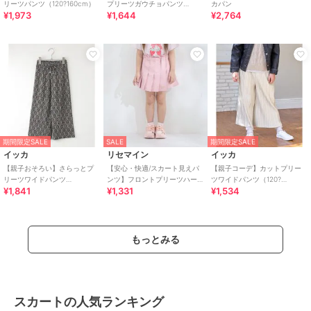
リーツパンツ（120?160cm）
プリーツガウチョパンツ
カパン
¥1,973
¥1,644
¥2,764
（120?160cm）【UVカット／
親子コーデ】
期間限定SALE
SALE
期間限定SALE
イッカ
リセマイン
イッカ
【親子おそろい】さらっとプ
【安心・快適/スカート見えパ
【親子コーデ】カットプリー
リーツワイドパンツ
ンツ】フロントプリーツハー
ツワイドパンツ（120?
¥1,841
¥1,331
¥1,534
（120~160cm）
トポケットカラースカパン
160cm）
【子供服】【キッズ】【
もっとみる
スカートの人気ランキング