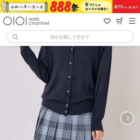
コ
ン
テ
ン
ツ
へ
何かお探しですか？
ス
キ
ッ
プ