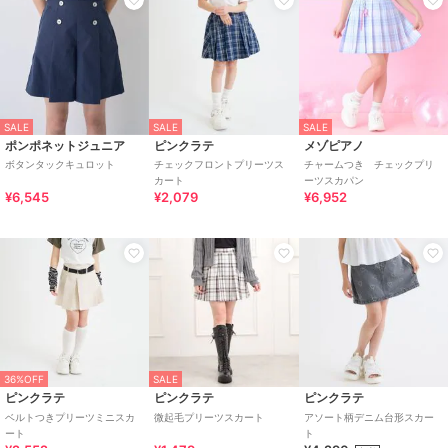
SALE
SALE
SALE
ポンポネットジュニア
ピンクラテ
メゾピアノ
ボタンタックキュロット
チェックフロントプリーツス
チャームつき チェックプリ
カート
ーツスカパン
¥6,545
¥2,079
¥6,952
36%OFF
SALE
ピンクラテ
ピンクラテ
ピンクラテ
ベルトつきプリーツミニスカ
微起毛プリーツスカート
アソート柄デニム台形スカー
ート
ト