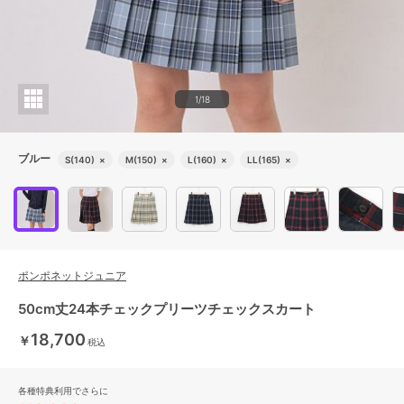
1/18
ブルー
S(140)
×
M(150)
×
L(160)
×
LL(165)
×
ポンポネットジュニア
50cm丈24本チェックプリーツチェックスカート
18,700
￥
税込
各種特典利用でさらに