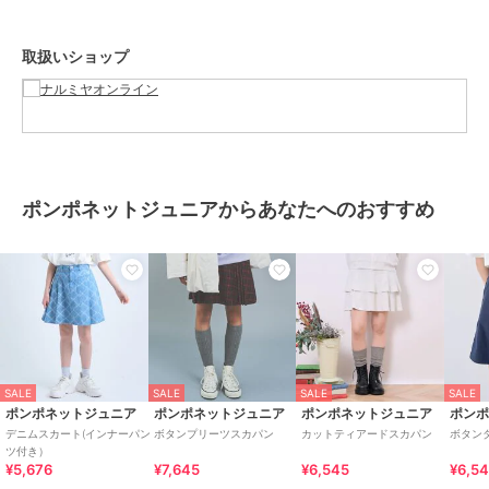
素材
表地：ポリエステル70％
表地：羊毛30％
裏地：ポリエステル100％
取扱いショップ
商品のお取り扱い方法
お手入れ
洗濯方法は商品タグをご確認くだ
さい
原産国
中国
ポンポネットジュニアからあなたへのおすすめ
SALE
SALE
SALE
SALE
ポンポネットジュニア
ポンポネットジュニア
ポンポネットジュニア
ポン
デニムスカート(インナーパン
ボタンプリーツスカパン
カットティアードスカパン
ボタン
ツ付き）
¥5,676
¥7,645
¥6,545
¥6,5