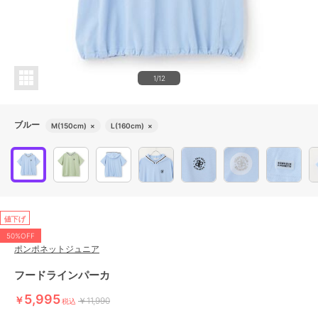
1/12
ブルー
M(150cm)
×
L(160cm)
×
値下げ
50%OFF
ポンポネットジュニア
フードラインパーカ
5,995
￥
￥11,990
税込