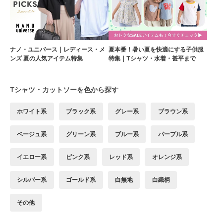
ナノ・ユニバース｜レディース・メ
夏本番！暑い夏を快適にする子供服
ンズ 夏の人気アイテム特集
特集｜Tシャツ・水着・甚平まで
Tシャツ・カットソーを色から探す
ホワイト系
ブラック系
グレー系
ブラウン系
ベージュ系
グリーン系
ブルー系
パープル系
イエロー系
ピンク系
レッド系
オレンジ系
シルバー系
ゴールド系
白無地
白織柄
その他