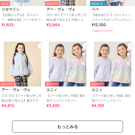
SALE
50%OFF
¥500ｸｰﾎﾟﾝ
リセマイン
アー・ヴェ・ヴェ
ベベ
【太陽から守る】【UVカッ
[100-160]【フード取り外し可
【撥水加工】サッカーチェッ
ト・接触冷感】フード付きフ
能/お家で洗える】中綿ショー
クフード付きペプラムブルゾ
¥1,633
¥3,844
¥12,100
ルジップパーカ【子供服】
トブルゾン
ン(90~150cm)
【キッズ】【女の子】
2点以上で10%OFF
40%OFF
30%OFF
30%OFF
アー・ヴェ・ヴェ
エニィ
エニィ
[120-160]【フード取り外し可
【フード取り外し可能】撥水
【フード取り外し可能】撥水
能/お家で洗える】裏ボアマウ
加工リバーシブルゾン
加工リバーシブルゾン
¥4,613
¥3,492
¥4,193
ンテンパーカー
もっとみる