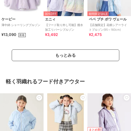
30%OFF
期間限定SALE
ケーピー
エニィ
ベベ プチ ポワ ヴェール
薄中綿 シャーリングブルゾン
【フード取り外し可能】撥水
【店舗限定】花柄シアーライ
加工リバーシブルゾン
トブルゾン(95～160cm)
¥13,090
¥3,492
¥2,475
新着
もっとみる
軽く羽織れるフード付きアウター
まとめ割