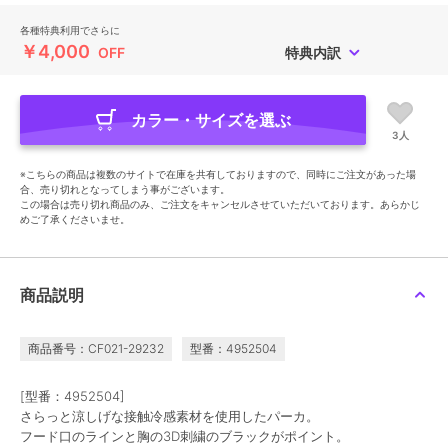
各種特典利用でさらに
￥4,000
OFF
特典内訳
カラー・サイズを選ぶ
3人
※こちらの商品は複数のサイトで在庫を共有しておりますので、同時にご注文があった場
合、売り切れとなってしまう事がございます。
この場合は売り切れ商品のみ、ご注文をキャンセルさせていただいております。あらかじ
めご了承くださいませ。
商品説明
商品番号：CF021-29232
型番：4952504
[型番：4952504]
さらっと涼しげな接触冷感素材を使用したパーカ。
フード口のラインと胸の3D刺繍のブラックがポイント。