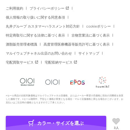
ご利用規約
プライバシーポリシー
個人情報の取り扱いに関する同意条項
丸井グループ カスタマーハラスメント対応方針
cookieポリシー
特定商取引に関する法律に基づく表示
古物営業法に基づく表示
酒類販売管理者標識
高度管理医療機器等販売許可に基づく表示
マルイウェブチャネル出店のお問い合わせ
サイトマップ
宅配買取サービス
宅配収納サービス
※セール商品の比較対象価格はマルイウェブチャネル旧価格、またはメーカー希望小売価格に現在の消費税を加算
した価格です。※セール期間中、予告なく価格が変更となる場合・マルイ店舗価格と異なる場合がございます。お
支払いはご注文時の価格となりますのでご了承ください。
カラー・サイズを選ぶ
Copyright All Rights Reserved. MARUI Co., Ltd
3人