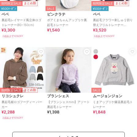
期間限定SALE
期間限定SALE
まとめ割
まとめ割
¥500ｸｰﾎﾟﾝ
SALE
¥500ｸｰﾎﾟﾝ
ベベ
ピンクラテ
ベベ
裏起毛レイヤード風立体ロゴ
ボアくまちゃんアップリケ裏
裏起毛フラワー刺しゅう切り
トレーナー(80~150cm)
起毛トレーナー
替えフリルトレーナー
¥3,300
¥1,540
¥3,520
(90~150cm)
2点以上で10%OFF
2点以上で10%OFF
期間限定SALE
まとめ割
SALE
リコシュクレ
ブランシェス
ムージョンジョン
裏起毛裾ロゴフーディー パー
【ブランシェスmini】アソート
くまアップリケ爆温裏起毛ト
カー
裏起毛トレーナー
レーナー
¥2,288
¥1,398
¥1,848
2点以上で10%OFF