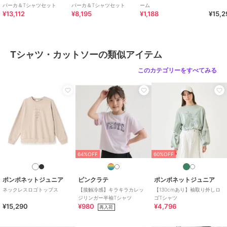
パーカ＆Tシャツセット
パーカ＆Tシャツセット
ーム
¥13,112
¥8,195
¥1,188
¥15,2
Tシャツ・カットソーの類似アイテム
このカテゴリーをすべてみる
64%OFF
60%OFF
ポンポネットジュニア
ピンクラテ
ポンポネットジュニア
ネックレスロゴトップス
【接触冷感】キラキラカレッ
【130cmあり】袖取り外しロ
ジリンガー半袖Tシャツ
ゴTシャツ
¥15,290
¥980
¥4,796
再入荷