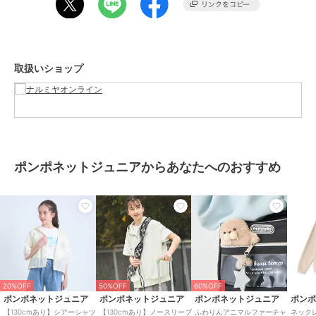
サイズ
M(150cm),L(160cm)
素材
綿67%
ポリエステル33%
取扱いショップ
商品のお取り扱い方法
お手入れ
洗濯方法は商品タグをご確認くだ
さい
原産国
中国
ポンポネットジュニアからあなたへのおすすめ
20%OFF
50%OFF
60%OFF
ポンポネットジュニア
ポンポネットジュニア
ポンポネットジュニア
ポン
【130cmあり】シアーシャツ
【130cmあり】ノースリーブ
ふわりんアニマルファーチャ
ネック