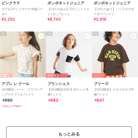
ピンクラテ
ポンポネットジュニア
ポンポネットジュニア
ダブルZIPミニウラケ半袖パー
【130cmあり】ZIPニットベス
【130cmあり】バックロゴボ
カー
ト×ロンTセット
ーダーTシャツ
¥2,252
¥8,745
¥3,916
PR
PR
PR
期間限定SALE
14%OFF
まとめ割
アプレ レ クール
ブランシェス
ブリーズ
WEB限定 ハート・フラワーア
【WEB限定/DRC】ポケット半
【WEB限定】イロイロロゴ半
ップリケフリルTシャツ
袖Tシャツ
袖Tシャツ
990
682
847
¥
¥
¥
2点以上で5%OFF
もっとみる