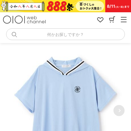
コ
ン
テ
ン
ツ
へ
何かお探しですか？
ス
キ
ッ
プ