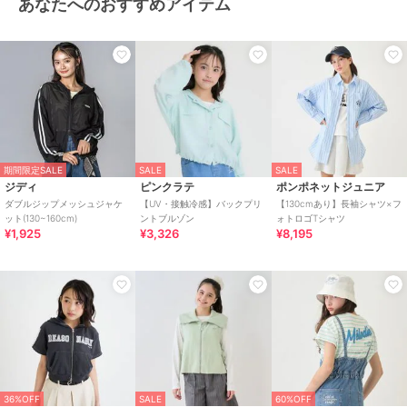
あなたへのおすすめアイテム
期間限定SALE
SALE
SALE
ジディ
ピンクラテ
ポンポネットジュニア
ダブルジップメッシュジャケ
【UV・接触冷感】バックプリ
【130cmあり】長袖シャツ×フ
ット(130~160cm)
ントブルゾン
ォトロゴTシャツ
¥1,925
¥3,326
¥8,195
36%OFF
SALE
60%OFF