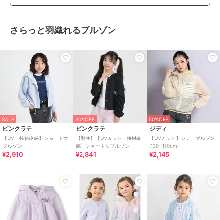
さらっと羽織れるブルゾン
SALE
30%OFF
50%OFF
ピンクラテ
ピンクラテ
ジディ
【UV・接触冷感】ショート丈
【別注】【UVカット・接触冷
【UVカット】シアーブルゾン
ブルゾン
感】ショート丈ブルゾン
(130~160cm)
¥2,910
¥2,841
¥2,145