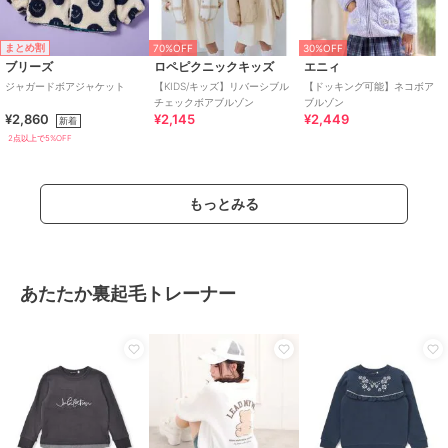
まとめ割
70%OFF
30%OFF
ブリーズ
ロペピクニックキッズ
エニィ
ジャガードボアジャケット
【KIDS/キッズ】リバーシブル
【ドッキング可能】ネコボア
チェックボアブルゾン
ブルゾン
¥2,860
¥2,145
¥2,449
新着
2点以上で5%OFF
もっとみる
あたたか裏起毛トレーナー