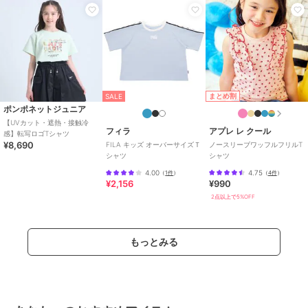
まとめ割
SALE
ポンポネットジュニア
【UVカット・遮熱・接触冷
フィラ
アプレ レ クール
感】転写ロゴTシャツ
¥8,690
FILA キッズ オーバーサイズＴ
ノースリーブワッフルフリルT
シャツ
シャツ
4.00
4.75
（
1件
）
（
4件
）
¥2,156
¥990
2点以上で5%OFF
もっとみる