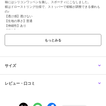
袖にはシリコンワッペンを施し、スポーティにこなしました。
裾はドローストリング仕様で、ストッパーで裾幅が調整できる優れも
の♪
【透け感】透けない
【生地の厚さ】普通
【伸縮性】あり
【裏地】なし
【ポケット】なし
【アジャスター】なし
ブランド
ポンポネットジュニア
サイズ
ショップ
ナルミヤオンライン
商品カテゴリ
トップス
／
Tシャツ・カットソ
ー
レビュー・口コミ
性別タイプ
ガールズ
トップス
／
Tシャツ・カットソ
ー
カラー
ブルー、エメラルド グリーン