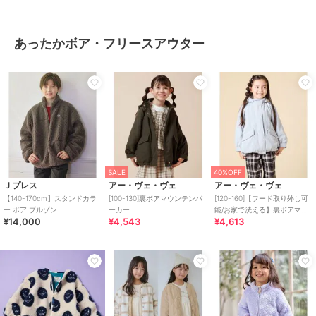
あったかボア・フリースアウター
SALE
40%OFF
Ｊプレス
アー・ヴェ・ヴェ
アー・ヴェ・ヴェ
【140-170cm】スタンドカラ
[100-130]裏ボアマウンテンパ
[120-160]【フード取り外し可
ー ボア ブルゾン
ーカー
能/お家で洗える】裏ボアマウ
¥14,000
¥4,543
¥4,613
ンテンパーカー