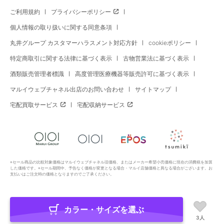
ご利用規約
プライバシーポリシー
個人情報の取り扱いに関する同意条項
丸井グループ カスタマーハラスメント対応方針
cookieポリシー
特定商取引に関する法律に基づく表示
古物営業法に基づく表示
酒類販売管理者標識
高度管理医療機器等販売許可に基づく表示
マルイウェブチャネル出店のお問い合わせ
サイトマップ
宅配買取サービス
宅配収納サービス
※セール商品の比較対象価格はマルイウェブチャネル旧価格、またはメーカー希望小売価格に現在の消費税を加算
した価格です。※セール期間中、予告なく価格が変更となる場合・マルイ店舗価格と異なる場合がございます。お
支払いはご注文時の価格となりますのでご了承ください。
カラー・サイズを選ぶ
Copyright All Rights Reserved. MARUI Co., Ltd
3人