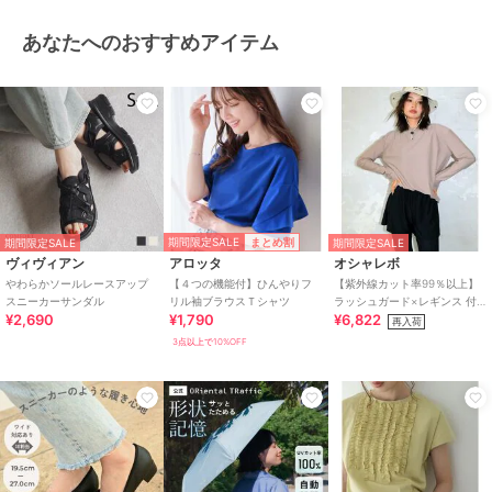
あなたへのおすすめアイテム
期間限定SALE
まとめ割
期間限定SALE
期間限定SALE
ヴィヴィアン
アロッタ
オシャレボ
やわらかソールレースアップ
【４つの機能付】ひんやりフ
【紫外線カット率99％以上】
スニーカーサンダル
リル袖ブラウスＴシャツ
ラッシュガード×レギンス 付
¥2,690
¥1,790
¥6,822
き タンキニ
再入荷
3点以上で10%OFF