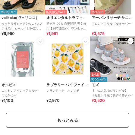
¥888ｸｰﾎﾟﾝ
期間限定SALE
35%OFF
velikoko(ヴェリココ）
オリエンタルトラフィック
アーバンリサーチ サニーレーベル
ゆったり幅もある2wayパンプ
遮光率100％ 自動開閉 男女兼
フロントフリルプルオーバー
ス(3.0cmヒール)[19.5~27cm]
用【26春夏新作】ワンタッチ
¥6,990
¥1,991
¥3,575
ラクチンきれいシューズ
晴雨兼用 折りたたみ傘 /G-
0601
SALE
¥500ｸｰﾎﾟﾝ
オルビス
ラブラリー バイ フェイラー
モズ
エッセンスインヘアミルク
レモンドット ハンカチ
【moz人気No.1サンダル】
つめかえ用
〔軽量〕厚底で美脚＆歩きや
¥1,100
¥2,970
¥3,520
すい！疲れにくいフィット感
のスポーツサンダル
もっとみる