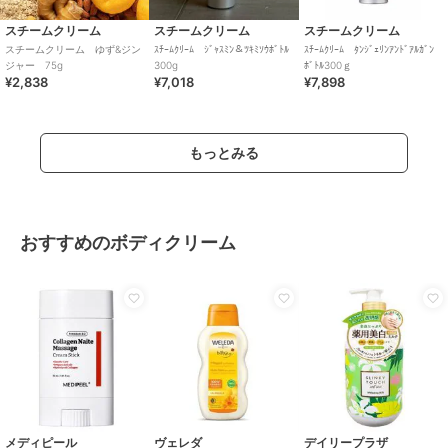
スチームクリーム
スチームクリーム
スチームクリーム
スチームクリーム ゆず&ジン
ｽﾁｰﾑｸﾘｰﾑ ｼﾞｬｽﾐﾝ＆ﾂｷﾐｿｳﾎﾞﾄﾙ
ｽﾁｰﾑｸﾘｰﾑ ﾀﾝｼﾞｪﾘﾝｱﾝﾄﾞｱﾙｶﾞﾝ
ジャー 75g
300g
ﾎﾞﾄﾙ300ｇ
¥2,838
¥7,018
¥7,898
もっとみる
おすすめのボディクリーム
メディピール
ヴェレダ
デイリープラザ