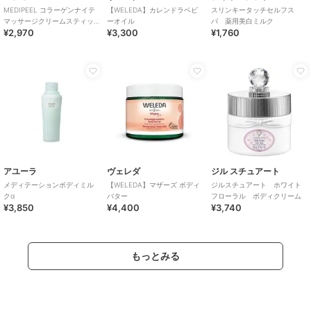
MEDIPEEL コラーゲンナイテ
【WELEDA】カレンドラベビ
スリンキータッチセルフス
マッサージクリームスティッ
ーオイル
パ 薬用美白ミルク
¥2,970
¥3,300
¥1,760
ク(韓国コスメ)
アユーラ
ヴェレダ
ジル スチュアート
メディテーションボディミル
【WELEDA】マザーズ ボディ
ジルスチュアート ホワイト
クα
バター
フローラル ボディクリーム
¥3,850
¥4,400
¥3,740
もっとみる