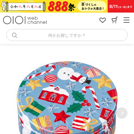
コ
ン
テ
ン
ツ
へ
何かお探しですか？
ス
キ
ッ
プ