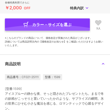
各種特典利用でさらに
￥2,000
OFF
特典内訳
カラー・サイズを選ぶ
3人
※こちらのブランドの商品について、価格改定が実施された商品がございます。
詳細については商品説明文内の【価格改定のお知らせ】をご確認いただけますようお願い
いたします。
商品説明
商品番号：CF021-25111
型番：1599
[型番:1599]
アイスブルーの静かな夜、そっと隠されたプレゼントたち。まるで冬
の妖精がこっそりと置いていったかのような、サプライズの瞬間。氷
の世界にひそむ小さな魔法を感じる、ロマンティックで心躍るデザイ
ン。