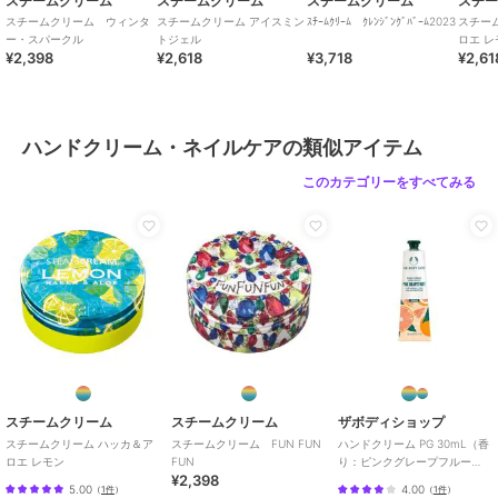
スチームクリーム
スチームクリーム
スチームクリーム
スチ
スチームクリーム ウィンタ
スチームクリーム アイスミン
ｽﾁｰﾑｸﾘｰﾑ ｸﾚﾝｼﾞﾝｸﾞﾊﾞｰﾑ2023
スチー
ー・スパークル
トジェル
ロエ レ
¥2,398
¥2,618
¥3,718
¥2,61
ハンドクリーム・ネイルケアの類似アイテム
このカテゴリーをすべてみる
スチームクリーム
スチームクリーム
ザボディショップ
スチームクリーム ハッカ＆ア
スチームクリーム FUN FUN
ハンドクリーム PG 30mL（香
ロエ レモン
FUN
り：ピンクグレープフルー
¥2,398
ツ）
5.00
4.00
（
1件
）
（
1件
）