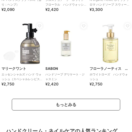
り：ヘンプ）
フローラル ハンドウォッシ
ロマ ハンドソープ スウィート
¥2,090
¥2,420
¥3,300
ュ
シトラスの香り
マリークワント
SABON
フローラノーティス ジルスチュアート
エッセンシャルズ ハンド ウォ
ハンドソープ デリケート・ジ
ホワイトローズ ハンドウォ
ッシュ（スペシャルレシピス
ャスミン
ッシュ
¥2,750
¥2,420
¥2,750
の香り）
もっとみる
ハンドクリーム・ネイルケアの人気ランキング