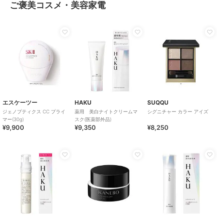
ご褒美コスメ・美容家電
エスケーツー
HAKU
SUQQU
ジェノプティクス CC プライ
薬用 美白ナイトクリームマ
シグニチャー カラー アイズ
マー(30g)
スク(医薬部外品)
¥9,900
¥9,350
¥8,250