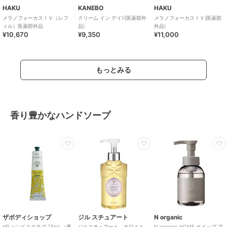
HAKU
KANEBO
HAKU
メラノフォーカスＩＶ（レフ
クリーム イン デイII[医薬部外
メラノフォーカスＩＶ(医薬部
ィル）医薬部外品
品]
外品)
¥10,670
¥9,350
¥11,000
もっとみる
香り豊かなハンドソープ
ザボディショップ
ジル スチュアート
N organic
HP ハンドスクラブ 75mL（香
ジルスチュアート ホワイト
N organic HOME ホイップ ア