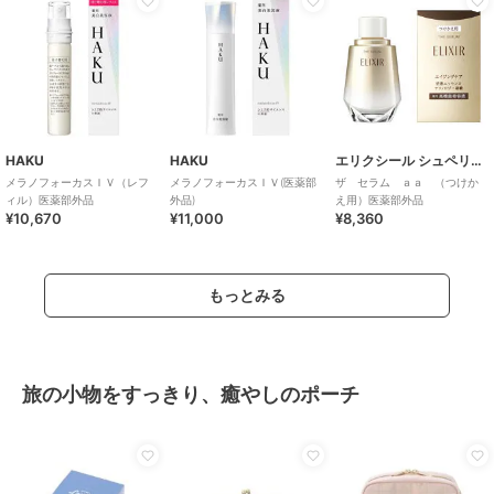
HAKU
HAKU
エリクシール シュペリエル
メラノフォーカスＩＶ（レフ
メラノフォーカスＩＶ(医薬部
ザ セラム ａａ （つけか
ィル）医薬部外品
外品)
え用）医薬部外品
¥10,670
¥11,000
¥8,360
もっとみる
旅の小物をすっきり、癒やしのポーチ