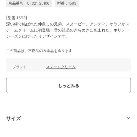
商品番号：CF021-25106
型番：1593
[型番:1593]
深い絆で結ばれた仲良しの兄弟、スヌーピー、アンディ、オラフがス
チームクリームに初登場！雪の結晶のきらめきに包まれた、ホリデー
シーズンにぴったりデザインです。
この商品は、不良品のみ返品を承ります
ブランド
スチームクリーム
ショップ
スチームクリーム
／
ザッカセレ
クト
商品カテゴリ
ハンドケア・ネイルケア
／
ハン
ドクリーム・ネイルケア
性別タイプ
レディース
ハンドケア・ネイルケア
／
ハン
サイズ
ドクリーム・ネイルケア
メンズ
ハンドケア・ネイルケア
／
ハン