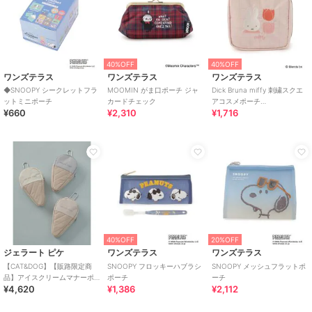
40%OFF
40%OFF
ワンズテラス
ワンズテラス
ワンズテラス
◆SNOOPY シークレットフラ
MOOMIN がま口ポーチ ジャ
Dick Bruna miffy 刺繍スクエ
ットミニポーチ
カードチェック
アコスメポーチ
¥660
¥2,310
¥1,716
strawberry&tulip
40%OFF
20%OFF
ジェラート ピケ
ワンズテラス
ワンズテラス
【CAT&DOG】【販路限定商
SNOOPY フロッキーハブラシ
SNOOPY メッシュフラットポ
品】アイスクリームマナーポ
ポーチ
ーチ
¥4,620
¥1,386
¥2,112
ーチ