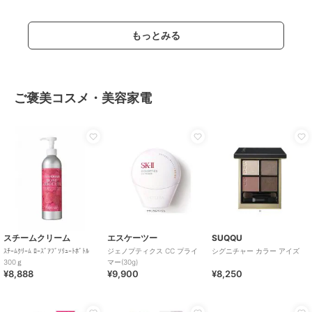
もっとみる
ご褒美コスメ・美容家電
スチームクリーム
エスケーツー
SUQQU
ｽﾁｰﾑｸﾘｰﾑ ﾛｰｽﾞｱﾌﾞｿﾘｭｰﾄﾎﾞﾄﾙ
ジェノプティクス CC プライ
シグニチャー カラー アイズ
300ｇ
マー(30g)
¥8,888
¥9,900
¥8,250