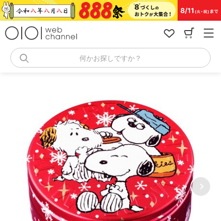
コ
ン
テ
ン
ツ
へ
何かお探しですか？
ス
キ
ッ
プ