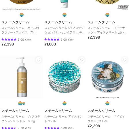
スチームクリーム
スチームクリーム
スチームクリーム
スチームクリーム ボリスの
スチームクリーム UVプロテク
スチームクリーム ＜ピーナ
ラブリー・フェイス 75g
ション 33 ハッカ＆アロエ チ
ッツ＞ アイスクリーム だいす
¥2,398
ューブ
き
5.00
5.00
（
1件
）
（
1件
）
¥2,398
¥1,683
スチームクリーム
スチームクリーム
スチームクリーム
スチームクリーム UVプロテ
スチームクリーム アイスミン
スチームクリーム ベイビイ
クション33ボトル 300g
トジェル
ダヤンと青い街
¥2,398
4.50
5.00
（
2件
）
（
1件
）