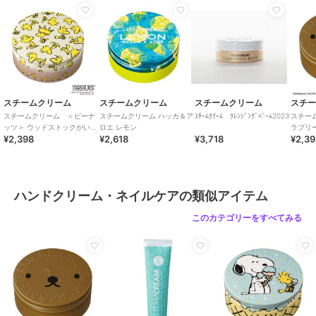
スチームクリーム
スチームクリーム
スチームクリーム
スチ
スチームクリーム ＜ピーナ
スチームクリーム ハッカ＆ア
ｽﾁｰﾑｸﾘｰﾑ ｸﾚﾝｼﾞﾝｸﾞﾊﾞｰﾑ2023
スチー
ッツ＞ ウッドストックがいっ
ロエ レモン
ラブリ
¥2,398
¥2,618
¥3,718
¥2,3
ぱい
ハンドクリーム・ネイルケアの類似アイテム
このカテゴリーをすべてみる