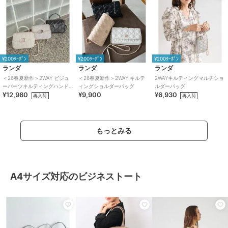
¥200ｸｰﾎﾟﾝ
¥200ｸｰﾎﾟﾝ
¥200ｸｰﾎﾟﾝ
ランダ
ランダ
ランダ
＜26春夏新作＞2WAY ビジュ
＜26春夏新作＞2WAY キルテ
2WAYキルティングマルチショ
ーパーツキルティングハンド
ィングショルダーバッグ
ルダーバッグ
¥12,980
¥9,900
¥6,930
バッグ
再入荷
再入荷
もっとみる
A4サイズ対応のビジネストート