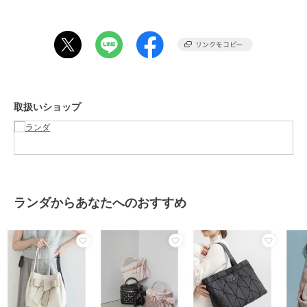
・ハンドルバンドとして使用可能なスカーフリボン付き
【サイズ感】PC13インチ：〇、A4サイズ：〇、タブレット10イン
チ：〇、長財布：〇、ペットボトル：〇、スマートフォン
（14.7×7.2cm）：〇、ポーチ：〇、カードケース：〇、ハンカチ：
〇、折りたたみ傘：〇、リップ：〇、ワイヤレスイヤホン：〇、クリ
ーム：〇、A5手帳：〇
取扱いショップ
ブランド
ランダ
ショップ
ランダ
商品カテゴリ
バッグ
／
トートバッグ
ランダからあなたへのおすすめ
性別タイプ
レディース
バッグ
／
トートバッグ
レディース
バッグ
／
トートバッグ
カラー
ブラック、アイボリー、ベージ
ュ、ピンク、ブルー
サイズ
FREE