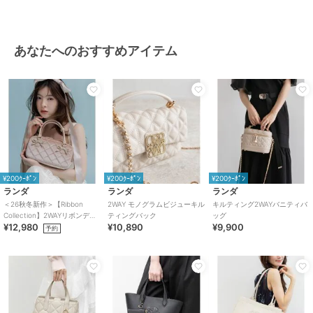
あなたへのおすすめアイテム
¥200ｸｰﾎﾟﾝ
¥200ｸｰﾎﾟﾝ
¥200ｸｰﾎﾟﾝ
ランダ
ランダ
ランダ
＜26秋冬新作＞【Ribbon
2WAY モノグラムビジューキル
キルティング2WAYバニティバ
Collection】2WAYリボンディ
ティングバック
ッグ
¥12,980
¥10,890
¥9,900
テールハンドバッグ
予約