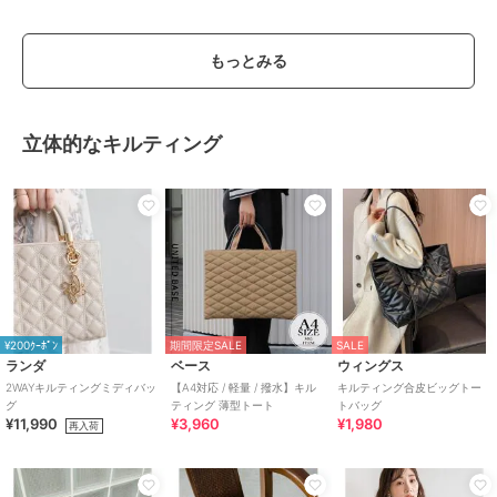
もっとみる
立体的なキルティング
¥200ｸｰﾎﾟﾝ
期間限定SALE
SALE
ランダ
ベース
ウィングス
2WAYキルティングミディバッ
【A4対応 / 軽量 / 撥水】キル
キルティング合皮ビッグトー
グ
ティング 薄型トート
トバッグ
¥11,990
¥3,960
¥1,980
再入荷