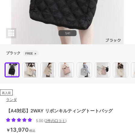
1/41
ブラック
FREE
×
再入荷
ランダ
【A4対応】2WAY リボンキルティングトートバッグ
5.00
(
2件の口コミ
)
13,970
￥
税込