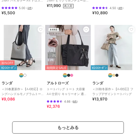
2WAY バイカラー A4 ドロスト
2WAY ビッグリボンチュールト
¥11,990
トート バッグ
ートバッグ
再入荷
5.00
4.50
（
2件
）
（
4件
）
¥5,500
¥10,890
30%OFF
¥200ｸｰﾎﾟﾝ
期間限定SALE
¥200ｸｰﾎﾟﾝ
ランダ
アルトローズ
ランダ
＜26春夏新作＞【A4対応】ロ
トートバッグ トート 大容量
＜26秋冬新作＞【A4対応】フ
ングハンドルモノグラムトー
A4 仕切り キャリーオン 通学
ラップデザイントートバッグ
¥9,086
¥13,970
トバッグ
フリル リボン ローズヒップ
4.66
（
6件
）
¥2,376
もっとみる