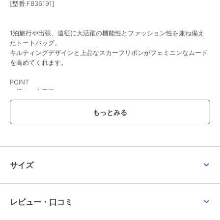
[型番:FB36191]
1泊旅行や出張、遠征に大活躍の機能性とファッション性を兼ね備え
たトートバッグ。
キルティングデザインと上品なスカーフリボンがフェミニンなムード
を高めてくれます。
POINT
・軽くて大容量
・ポケットがたくさんで収納力抜群
・推し活、お仕事、旅行など様々な用途で使用可能
・取り外し可能なスカーフリボンは、ハンドルを肩から落ちにくくし
てくれるハンドルバンドとしても使用可能
・背面ポケットはポケットとしても、ファスナーを開けてキャリーオ
ンとしても使用できる2WAY仕様
・キーホルダーなどの取り付けに便利なキーリング付き
サイズ
商品仕様
・内側オープンポケット×5
・外側オープン×2
レビュー・口コミ
・キャリーオンとして使用可能
・キーリング付き