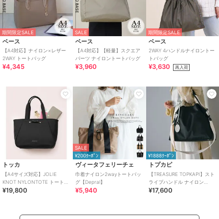
期間限定SALE
SALE
期間限定SALE
ベース
ベース
ベース
【A4対応】ナイロン×レザー
【A4対応】【軽量】スクエア
2WAY 4ハンドルナイロントー
2WAY トートバッグ
パーツ ナイロントートバッグ
トバッグ
¥4,345
¥3,960
¥3,630
再入荷
SALE
¥200ｸｰﾎﾟﾝ
¥1888ｸｰﾎﾟﾝ
トッカ
ヴィータフェリーチェ
トプカピ
【A4サイズ対応】JOLIE
巾着ナイロン2wayトートバッ
【TREASURE TOPKAPI】スト
KNOT NYLONTOTE トートバ
グ【Depral】
ライプハンドル ナイロン
¥19,800
¥5,940
¥17,600
ッグ
2way トートバッグ A4対応