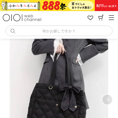
コ
ン
テ
ン
ツ
へ
何かお探しですか？
ス
キ
ッ
プ