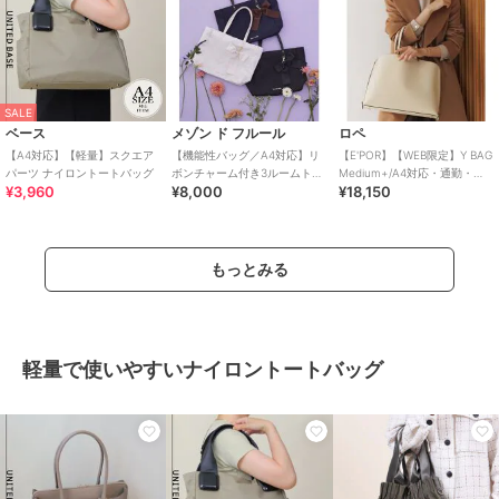
SALE
ベース
メゾン ド フルール
ロペ
【A4対応】【軽量】スクエア
【機能性バッグ／A4対応】リ
【E'POR】【WEB限定】Y BAG
パーツ ナイロントートバッグ
ボンチャーム付き3ルームトー
Medium+/A4対応・通勤・
¥3,960
¥8,000
¥18,150
トバッグ
26AW
もっとみる
軽量で使いやすいナイロントートバッグ