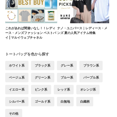
これがあれば間違いなし！！レディ
ナノ・ユニバース｜レディース・メ
ース・メンズファッション ベストバ
ンズ 夏の人気アイテム特集
イ | マルイウェブチャネル
トートバッグを色から探す
ホワイト系
ブラック系
グレー系
ブラウン系
ベージュ系
グリーン系
ブルー系
パープル系
イエロー系
ピンク系
レッド系
オレンジ系
シルバー系
ゴールド系
白無地
白織柄
その他