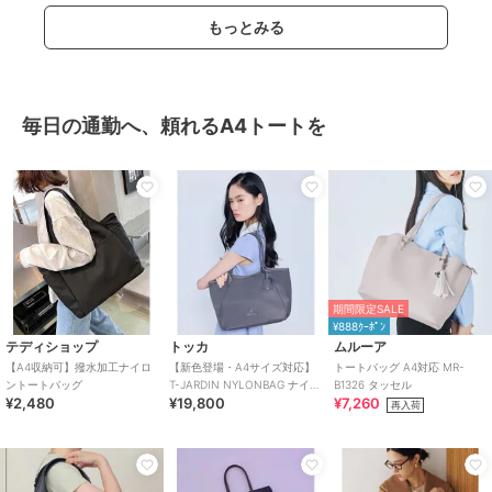
もっとみる
毎日の通勤へ、頼れるA4トートを
期間限定SALE
¥888ｸｰﾎﾟﾝ
テディショップ
トッカ
ムルーア
【A4収納可】撥水加工ナイロ
【新色登場・A4サイズ対応】
トートバッグ A4対応 MR-
ントートバッグ
T-JARDIN NYLONBAG ナイロ
B1326 タッセル
¥2,480
¥19,800
¥7,260
ンバッグ
再入荷