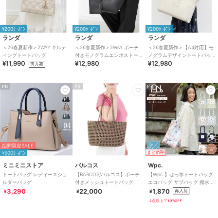
¥200ｸｰﾎﾟﾝ
¥200ｸｰﾎﾟﾝ
¥200ｸｰﾎﾟﾝ
ランダ
ランダ
ランダ
＜26春夏新作＞2WAY キルテ
＜26春夏新作＞2WAY ポーチ
＜26春夏新作＞【A4対応】モ
ィングトートバッグ
付きモノグラムエンボストー
ノグラムデザイントートバッ
¥11,990
¥12,980
¥12,980
トバッグ
グ
再入荷
PR
PR
PR
期間限定SALE
¥500ｸｰﾎﾟﾝ
まとめ割
ミニミニストア
バルコス
Wpc.
トートバッグ レディースショ
【BARCOS/バルコス】ポーチ
【Wpc.】はっ水トートバッグ
ルダーバッグ
付きメッシュトートバッグ
エコバッグ サブバッグ 撥水 コ
ンパクト かわいい レディース
3,290
22,000
1,870
再入荷
¥
¥
¥
2点以上で10%OFF