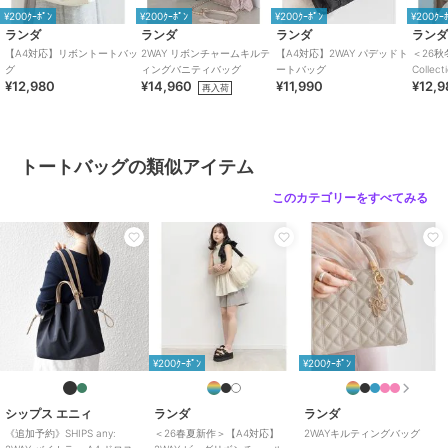
¥200ｸｰﾎﾟﾝ
¥200ｸｰﾎﾟﾝ
¥200ｸｰﾎﾟﾝ
¥200ｸｰ
素材
生地
ランダ
ランダ
ランダ
ラン
商品のお取り扱い方法
【A4対応】リボントートバッ
2WAY リボンチャームキルテ
【A4対応】2WAY パデッドト
＜26秋
グ
ィングバニティバッグ
ートバッグ
Colle
特徴
バッグ
¥12,980
¥14,960
¥11,990
¥12,9
テール
再入荷
無地
/
リボン
/
キルティング
/
大(幅31～45cm以下)
/
ビジネス
/
カジュアル
/
ポケット5箇所以上
/
軽量 700ｇ以下
/
Ａ４収納可
/
トートバッグの類似アイテム
旅行・出張対応
このカテゴリーをすべてみる
トートバッグ
無地
/
リボン
/
キルティング
/
大(幅31～45cm以下)
/
ビジネス
/
カジュアル
/
ポケット5箇所以上
/
軽量 700ｇ以下
/
Ａ４収納可
/
旅行・出張対応
原産国
中国製
¥200ｸｰﾎﾟﾝ
¥200ｸｰﾎﾟﾝ
シップス エニィ
ランダ
ランダ
《追加予約》SHIPS any:
＜26春夏新作＞【A4対応】
2WAYキルティングバッグ