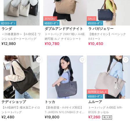
30%OFF
SALE
¥200ｸｰﾎﾟﾝ
¥888ｸｰﾎﾟﾝ
¥500ｸｰﾎﾟﾝ
ランダ
ダブルアンドデイナイト
ラ バガジェリー
＜26春夏新作＞【A4対応】ワ
トートバッグ 2WAY 軽い A4収
【撥水ナイロン】ベーシック
ンショルダートートバッグ
納可能 ルノ ナイロントート
A4トート
¥12,980
¥10,780
¥10,450
期間限定SALE
¥888ｸｰﾎﾟﾝ
テディショップ
トッカ
ムルーア
【A4収納可】撥水加工ナイロ
【新色登場・A4サイズ対応】
トートバッグ A4対応 MR-
ントートバッグ
T-JARDIN NYLONBAG ナイロ
B1326 タッセル
¥2,480
¥19,800
¥7,260
ンバッグ
再入荷