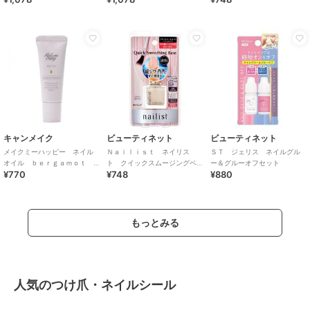
キャンメイク
ビューティネット
ビューティネット
メイクミーハッピー ネイル
Ｎａｉｌｉｓｔ ネイリス
ＳＴ ジェリス ネイルグル
オイル ｂｅｒｇａｍｏｔ
ト クイックスムージングベ
ー＆グルーオフセット
¥770
¥748
¥880
ｊａｓｍｉｎｅ
ース
もっとみる
人気のつけ爪・ネイルシール