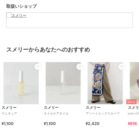
取扱いショップ
原産国
日本
スメリーからあなたへのおすすめ
SALE
スメリー
スメリー
スメリー
スメ
マニキュア
ネイルケアオイル
アソートビッグスカーフ
peel of
¥1,100
¥1,100
¥2,420
¥616