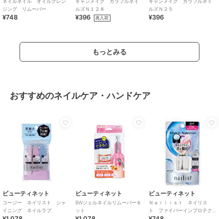
ネイルネイル オイルクレン
キャンメイク カラフルネイ
キャンメイク カラフルネイ
ジング リムーバー
ルズＮ１２８
ルズＮ２５
¥748
¥396
¥396
再入荷
もっとみる
おすすめのネイルケア・ハンドケア
ビューティネット
ビューティネット
ビューティネット
コージー ネイリスト シャ
BWジェルネイルリムーバーキ
Ｎａｉｌｉｓｔ ネイリス
イニング ネイルラブ
ット
ト ファイバーインプロテク
¥1,078
¥1,078
¥748
ション