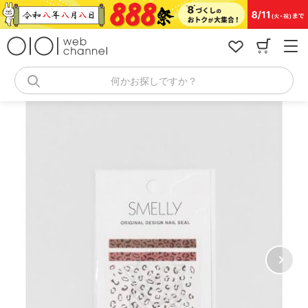
コ
ン
テ
ン
ツ
へ
何かお探しですか？
ス
キ
ッ
プ