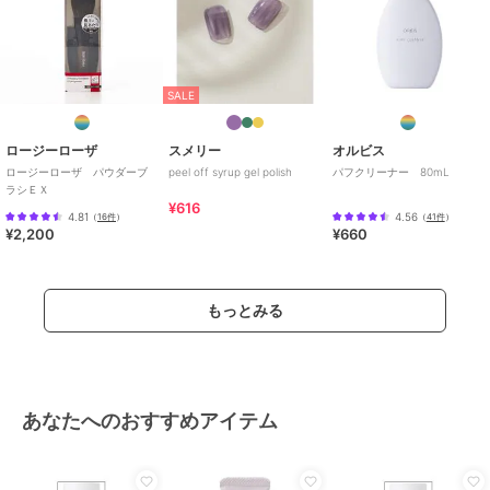
SALE
ロージーローザ
スメリー
オルビス
ロージーローザ パウダーブ
peel off syrup gel polish
パフクリーナー 80mL
ラシＥＸ
¥616
4.81
4.56
（
16件
）
（
41件
）
¥2,200
¥660
もっとみる
あなたへのおすすめアイテム