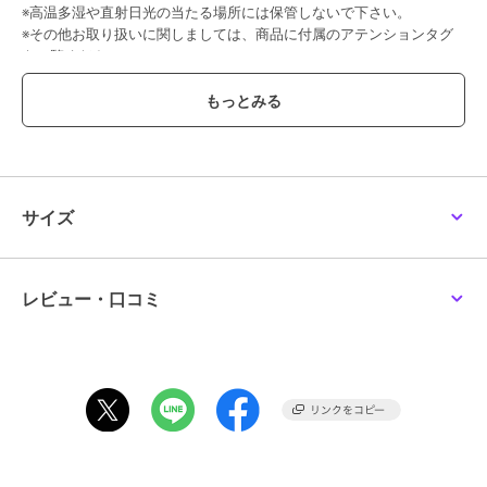
※高温多湿や直射日光の当たる場所には保管しないで下さい。
※その他お取り扱いに関しましては、商品に付属のアテンションタグ
をご覧ください。
この商品は、不良品のみ返品を承ります
ブランド
スメリー
ショップ
スメリー
サイズ
商品カテゴリ
すべてのメイクアップグッズ
／
メイクアップグッズ
性別タイプ
レディース
レビュー・口コミ
すべてのメイクアップグッズ
／
メイクアップグッズ
カラー
ブラウン、シルバー、ゴールド、
その他1、その他3、グレー
サイズ
-
素材
-
商品のお取り扱い方法