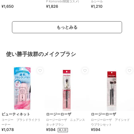
P Komorebi(韓国コスメ)
ルシール
¥1,650
¥1,826
¥1,210
もっとみる
使い勝手抜群のメイクブラシ
ビューティネット
ロージーローザ
ロージーローザ
コージー ブラシドライクリ
ロージーローザ ニュアンス
ロージーローザ アイシャド
ーナー
タッチブラシ
ウブラシセット
¥1,078
¥594
¥594
再入荷