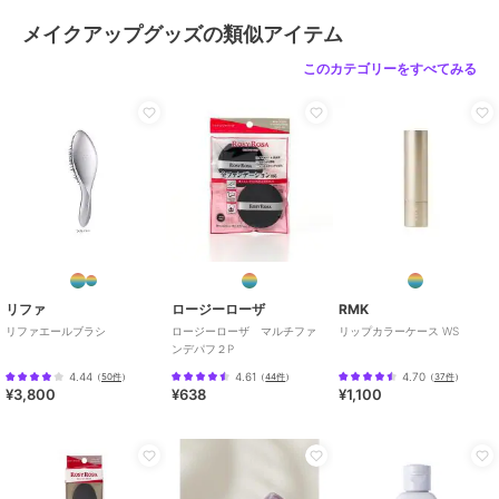
メイクアップグッズの類似アイテム
このカテゴリーをすべてみる
リファ
ロージーローザ
RMK
リファエールブラシ
ロージーローザ マルチファ
リップカラーケース WS
ンデパフ２P
4.44
4.61
4.70
（
50件
）
（
44件
）
（
37件
）
¥3,800
¥638
¥1,100