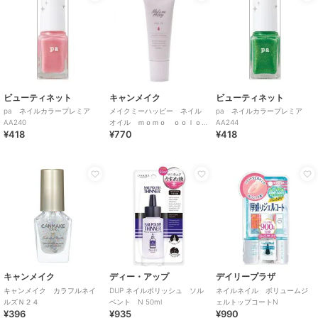
ビューティネット
キャンメイク
ビューティネット
pa ネイルカラープレミア
メイクミーハッピー ネイル
pa ネイルカラープレミア
AA240
オイル ｍｏｍｏ ｏｏｌｏ
AA244
¥418
¥770
¥418
ｎｇ
キャンメイク
ディー・アップ
デイリープラザ
キャンメイク カラフルネイ
DUP ネイルポリッシュ ソル
ネイルネイル ボリュームジ
ルズＮ２４
ベント N 50ml
ェルトップコートN
¥396
¥935
¥990