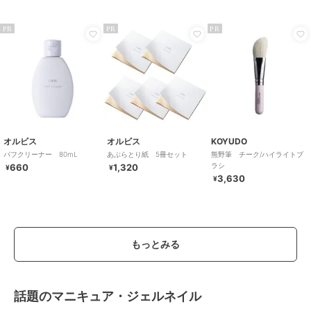
PR
PR
PR
オルビス
オルビス
KOYUDO
パフクリーナー 80mL
あぶらとり紙 5冊セット
熊野筆 チーク/ハイライトブ
ラシ
660
1,320
¥
¥
3,630
¥
もっとみる
話題のマニキュア・ジェルネイル