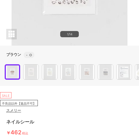
1/14
ブラウン
-
○
SALE
不良品以外【返品不可】
スメリー
ネイルシール
462
￥
税込