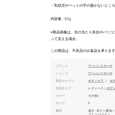
・乳幼児やペットの手の届かないとこ
内容量 : 50g
※商品画像は、光の当たり具合やパソコ
って見える場合...
この商品は、不良品のみ返品を承りま
ブランド
アーバンリサーチ
ショップ
アーバンリサーチ
商品カテゴリ
ボディケア
／
ボ
性別タイプ
レディース
(
ボデ
カラー
その他1
サイズ
0
素材
成分 : 石ケン素地
ブミン パパイン