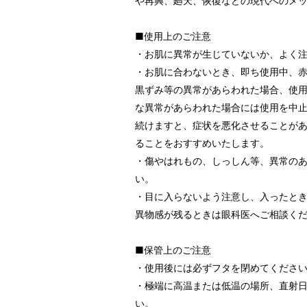
や再興、廻天、恢復などの現代へのメ
■使用上のご注意
・お肌に異常が生じていないか、よく
・お肌に合わないとき、即ち使用中、赤
黒ずみ等の異常があらわれた場合、使
な異常があらわれた場合には使用を中
続けますと、症状を悪化させることが
ることをおすすめいたします。
・傷やはれもの、しっしん等、異常の
い。
・目に入らないよう注意し、入ったと
異物感が残るときは眼科医へご相談く
■保管上のご注意
・使用後には必ずフタを閉めてくださ
・極端に高温または低温の場所、直射
い。