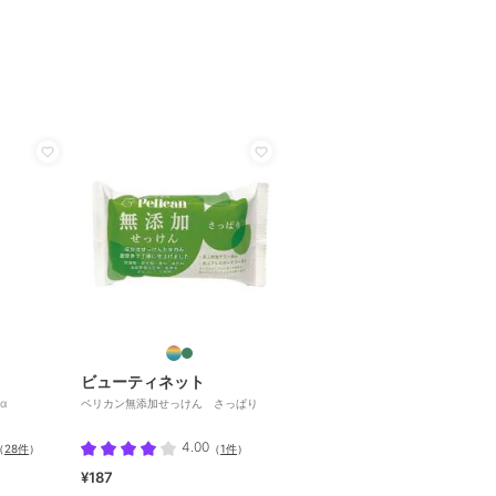
ビューティネット
α
ペリカン無添加せっけん さっぱり
4.00
（
28件
）
（
1件
）
¥187