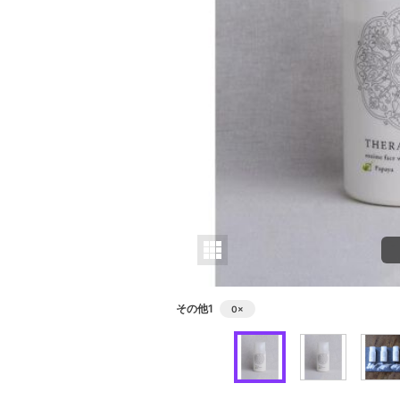
その他1
0
×