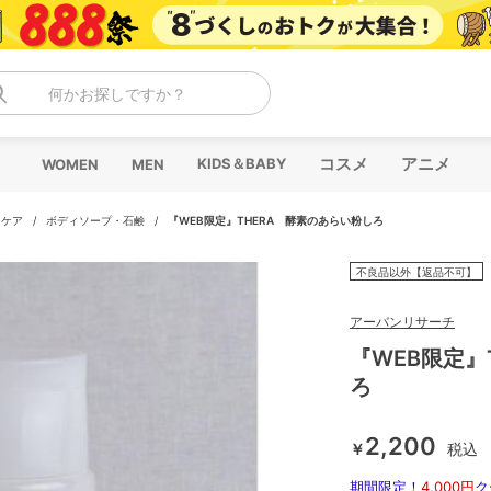
何かお探しですか？
コスメ
アニメ
KIDS＆BABY
WOMEN
MEN
ィケア
/
ボディソープ・石鹸
/
『WEB限定』THERA 酵素のあらい粉しろ
不良品以外【返品不可】
アーバンリサーチ
『WEB限定』
ろ
2,200
￥
税込
期間限定！
4,000円
ク