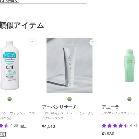
コミを書く
類似アイテム
アーバンリサーチ
アユーラ
泡ハンドウォッシュ つめ
『WEB限定』SELALY ルミヌ クリー
アロマティックウォッシュ
薬部外品】
ムクレンジング
4.66
4.71
（
6件
）
¥4,510
¥1,980
入荷