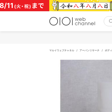
コ
ン
テ
ン
ツ
へ
ス
キ
ッ
プ
マルイウェブチャネル
/
アーバンリサーチ
/
ボデ