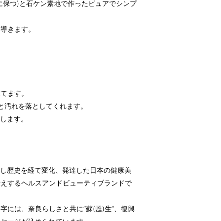
に保つ)と石ケン素地で作ったピュアでシンプ
と導きます。
立てます。
と汚れを落としてくれます。
顔します。
誕生し歴史を経て変化、発達した日本の健康美
伝えするヘルスアンドビューティブランドで
には、奈良らしさと共に“蘇(甦)生”、復興