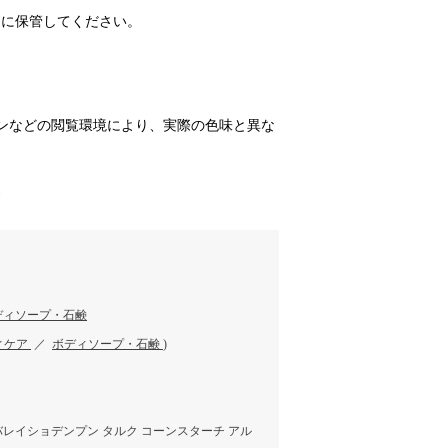
ろに保管してください。
ンなどの閲覧環境により、実際の色味と異な
す
ディソープ・石鹸
ィケア
／
ボディソープ・石鹸
)
 バレイショデンプン タルク コーンスターチ アル