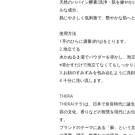
天然のパパイン酵素(洗浄・肌を健やか
ルな成分。
肌にやさしく低刺激で、艶やかな肌へ
使用方法
1.手のひらに適量(約1g)をとります。
2.泡立てる
水かぬるま湯でパウダーを溶かし、泡
※溶かすだけで泡立てなくてもしっかり
3.お顔のすみずみを包み込むように洗
4.十分に洗い流します。
THERA
THERA(テラ)は、日本で奈良時代に
容の文化、香りなどの智慧を現代にお
す。
ブランドのテーマにある「蘇」という文字