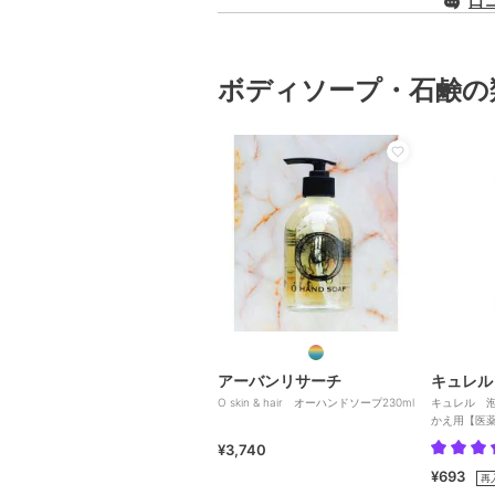
口
ボディソープ・石鹸の
アーバンリサーチ
キュレル
O skin & hair オーハンドソープ230ml
キュレル 
かえ用【医
¥3,740
¥693
再