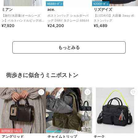
¥888ｸｰﾎﾟﾝ
¥200ｸｰﾎﾟﾝ
ミアン
ace.
リズデイズ
【旅行/大容量/オールシーズ
ボストンバッグ ショルダーバ
【LIZDAYS】大容量 3way ボ
ン】ベルトハンドルビッグボ
ッグ 2WAY タクシージ 68644
ストンバッグ
¥7,920
¥24,200
¥5,489
ストンバッグ
もっとみる
街歩きに似合うミニボストン
期間限定SALE
アングリッド
チャイムトリップ
チーク