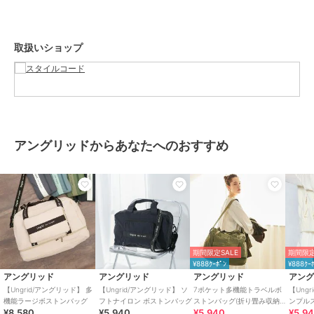
BRAND CONCEPT
Live “un grid”「枠に囚われず生きよう。」
着心地のよい服は心を豊かに、
取扱いショップ
個性あるデザインは日常に刺激を。
それらはあなたの毎日に幸せと自信をもたらすでしょう。
自分らしい私 と 理想の私。
Ungridはたくさんの女性達が「なりたい私へなる」
お手伝いができればと願っています。
今日もあなたが想い描いた自分を心から楽しめますように。
アングリッドからあなたへのおすすめ
ブランド
アングリッド
ショップ
スタイルコード
商品カテゴリ
バッグ
／
ボストンバッグ
性別タイプ
レディース
バッグ
／
ボストンバッグ
期間限定SALE
期間限定
¥888ｸｰﾎﾟﾝ
¥888ｸｰ
カラー
グレージュブラック、グレー/ブラ
アングリッド
アングリッド
アングリッド
アン
ック、ネイビー/アイボリー、ブラ
【Ungrid/アングリッド】 多
【Ungrid/アングリッド】 ソ
7ポケット多機能トラベルボ
【Ung
ック/ブラック、ブラック/アイボ
機能ラージボストンバッグ
フトナイロン ボストンバッグ
ストンバッグ(折り畳み収納可
ンプル
リー、カーキ/ブラック
¥8,580
¥5,940
¥5,940
¥5,9
能／キャリーオン可能）
ッグ