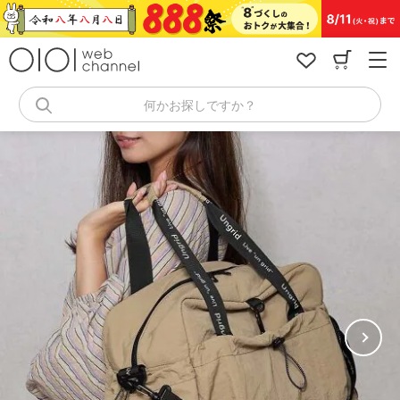
コ
ン
テ
ン
ツ
へ
何かお探しですか？
ス
キ
ッ
プ