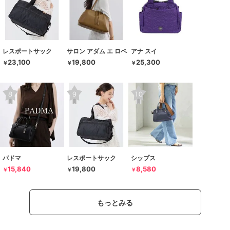
レスポートサック
サロン アダム エ ロペ
アナ スイ
23,100
19,800
25,300
￥
￥
￥
パドマ
レスポートサック
シップス
15,840
19,800
8,580
￥
￥
￥
もっとみる