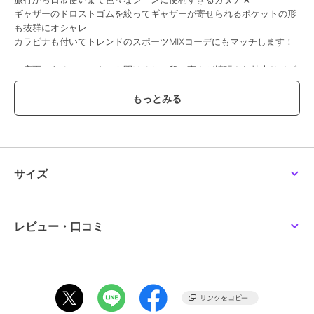
ギャザーのドロストゴムを絞ってギャザーが寄せられるポケットの形
も抜群にオシャレ
カラビナも付いてトレンドのスポーツMIXコーデにもマッチします！
・底面にあるファスナーを開けると二段に高さが拡張され特大サイズ
に変化
・今回シューズポケットの新機能追加
・化粧水、水着などの濡れモノ収納ビニールポケット有り
・スーツケースのハンドルに通せるベルト付きキャリーオンバッグ仕
様
・取り外し可能なショルダーベルトが付いているので、荷物に合わせ
て肩掛けや斜め掛けとしても持てます。
サイズ
マザーズバッグ、スポーツジム、フェス、キャンプ、出張など様々な
場面で活躍すること間違いナシ！！
ナイロン100％の素材で突然の雨でも安心な撥水加工！（完全防水で
レビュー・口コミ
はございません）
シンプルカジュアルなデザインなのでユニセックスアイテムとして男
女問わず、幅広くお使いいただけます。
＜Ungrid＞