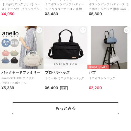
【Ungrid/アングリッド】ケー
ミニボストンバッグ レディー
ボストンバッグ レディース ミ
スチャーム付 チェックコン
ス ミリタリーナイロン 多機能
ニボストンバッグ 撥水 3WAY
¥4,950
¥3,480
¥8,800
ビ ミニボストンバッグ
大容量 旅行
ショルダーバッグ
期間限定SALE
バックヤードファミリー
プロペラヘッズ
バブ
anelloGRANDE アイリス
トラベル ミニボストンバッグ
ミニボストンバッグ
2WAYミニボストン
¥5,339
¥6,490
¥2,200
新着
もっとみる