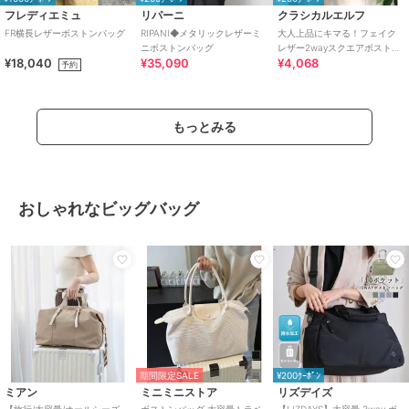
フレディエミュ
リパーニ
クラシカルエルフ
FR横長レザーボストンバッグ
RIPANI◆メタリックレザーミ
大人上品にキマる！フェイク
ニボストンバッグ
レザー2wayスクエアボストン
¥18,040
¥35,090
¥4,068
ショルダーバッグ
予約
もっとみる
おしゃれなビッグバッグ
期間限定SALE
¥200ｸｰﾎﾟﾝ
ミアン
ミニミニストア
リズデイズ