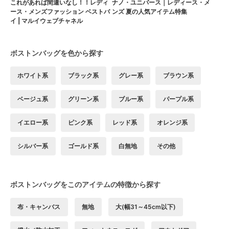
これがあれば間違いなし！！レディ
ナノ・ユニバース｜レディース・メ
ース・メンズファッション ベストバ
ンズ 夏の人気アイテム特集
イ | マルイウェブチャネル
ボストンバッグを色から探す
ホワイト系
ブラック系
グレー系
ブラウン系
ベージュ系
グリーン系
ブルー系
パープル系
イエロー系
ピンク系
レッド系
オレンジ系
シルバー系
ゴールド系
白無地
その他
ボストンバッグをこのアイテムの特徴から探す
布・キャンバス
無地
大(幅31～45cm以下)