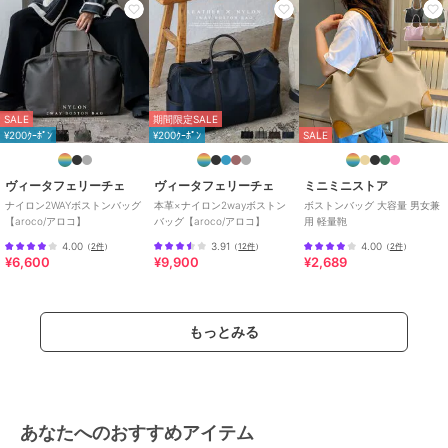
カー
/
ベースボール
/
カジュア
ル
/
Ａ４収納可
/
2WAY以上
原産国
中国製
SALE
期間限定SALE
¥200ｸｰﾎﾟﾝ
¥200ｸｰﾎﾟﾝ
SALE
ヴィータフェリーチェ
ヴィータフェリーチェ
ミニミニストア
ナイロン2WAYボストンバッグ
本革×ナイロン2wayボストン
ボストンバッグ 大容量 男女兼
【aroco/アロコ】
バッグ【aroco/アロコ】
用 軽量鞄
4.00
3.91
4.00
（
2件
）
（
12件
）
（
2件
）
¥6,600
¥9,900
¥2,689
もっとみる
あなたへのおすすめアイテム