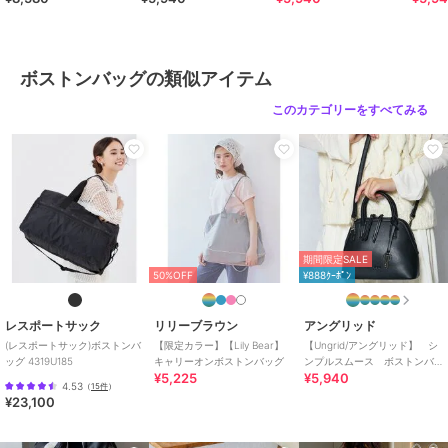
サイズ
F
素材
本体：ナイロン 裏地：ポリエス
テル100％
ボストンバッグの類似アイテム
商品のお取り扱い方法
このカテゴリーをすべてみる
お手入れ
専門店
特徴
バッグ
布・キャンバス
/
無地
/
大(幅31
～45cm以下)
/
撥水／防水加工
/
フィットネス・ヨガ
/
アウトドア
/
キャンプ・レジャー
/
バレーボ
期間限定SALE
ール
/
バスケットボール
/
サッ
50%OFF
¥888ｸｰﾎﾟﾝ
カー
/
ベースボール
/
カジュア
ル
/
Ａ４収納可
/
2WAY以上
レスポートサック
リリーブラウン
アングリッド
ボストンバッグ
(レスポートサック)ボストンバ
【限定カラー】【Lily Bear】
【Ungrid/アングリッド】 シ
ッグ 4319U185
キャリーオンボストンバッグ
ンプルスムース ボストンバ
布・キャンバス
/
無地
/
大(幅31
¥5,225
¥5,940
ッグ
～45cm以下)
/
撥水／防水加工
/
4.53
（
15件
）
¥23,100
フィットネス・ヨガ
/
アウトドア
/
キャンプ・レジャー
/
バレーボ
ール
/
バスケットボール
/
サッ