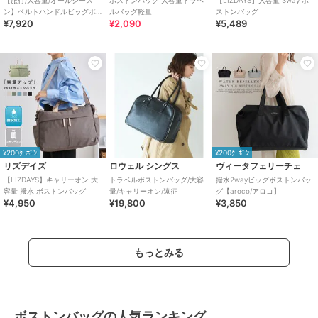
【旅行/大容量/オールシーズ
ボストンバッグ 大容量トラベ
【LIZDAYS】大容量 3way ボ
ン】ベルトハンドルビッグボ
ルバッグ軽量
ストンバッグ
¥7,920
¥2,090
¥5,489
ストンバッグ
¥200ｸｰﾎﾟﾝ
¥200ｸｰﾎﾟﾝ
リズデイズ
ロウェル シングス
ヴィータフェリーチェ
【LIZDAYS】キャリーオン 大
トラベルボストンバッグ/大容
撥水2wayビッグボストンバッ
容量 撥水 ボストンバッグ
量/キャリーオン/遠征
グ【aroco/アロコ】
¥4,950
¥19,800
¥3,850
もっとみる
ボストンバッグの人気ランキング