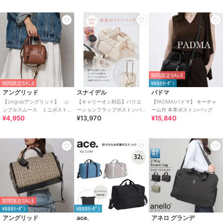
期間限定SALE
期間限定SALE
¥888ｸｰﾎﾟﾝ
アングリッド
スナイデル
パドマ
【Ungrid/アングリッド】 シ
【キャリーオン対応】バリエ
【PADMA/パドマ】 キーチャ
ンプルスムース ミニボスト
ーションフラップボストンバ
ーム付 本革ボストンバッグ
¥4,950
¥13,970
¥15,840
ンバッグ
ッグ
期間限定SALE
¥888ｸｰﾎﾟﾝ
¥888ｸｰﾎﾟﾝ
アングリッド
ace.
アネロ グランデ