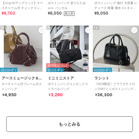
【Ungrid/アングリッド】ケー
ボストンバッグ 折りたたみ
ボストンバッグ 旅行 大容量 レ
スチャーム付 チェックコンビ
ace. パッカル
ディース 軽量 撥水 A3 キャリ
¥9,702
¥6,050
¥6,050
キャリーオントラベルボスト
ーオン 多収納 おしゃれ シンプ
再入荷
ンバッグ
ル
PR
PR
PR
期間限定SALE
¥500ｸｰﾎﾟﾝ
¥500ｸｰﾎﾟﾝ
¥2888ｸｰﾎﾟﾝ
アースミュージック＆エコロジー
ミニミニストア
ラシット
キーチャーム付フレームボス
ボストンバッグユニセックス
《WEB限定》クラウズナイロ
トンバッグ
トラベルバッグ
ン2WAYミニボストンバッグ
(CE-1720-WEB)
4,950
3,290
36,300
¥
¥
¥
もっとみる